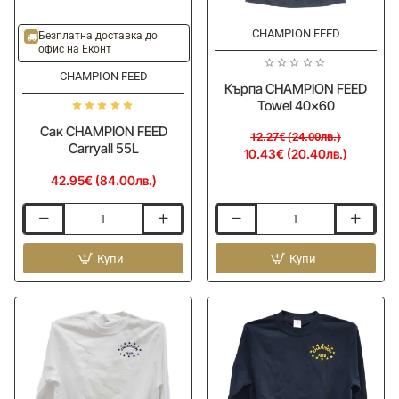
-15%
CHAMPION FEED
Безплатна доставка до
офис на Еконт
CHAMPION FEED
Кърпа CHAMPION FEED
Towel 40x60
Сак CHAMPION FEED
12.27€ (24.00лв.)
Carryall 55L
10.43€ (20.40лв.)
42.95€ (84.00лв.)
Сак
Кърпа
CHAMPION
CHAMPION
FEED
Купи
FEED
Купи
Carryall
Towel
55L
40x60