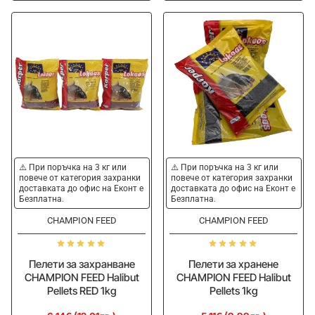
Canal
Allround
Brown
1kg
1kg
⚠️ При поръчка на 3 кг или
⚠️ При поръчка на 3 кг или
повече от категория захранки
повече от категория захранки
доставката до офис на Еконт е
доставката до офис на Еконт е
Безплатна.
Безплатна.
CHAMPION FEED
CHAMPION FEED
Пелети за захранване
Пелети за хранене
CHAMPION FEED Halibut
CHAMPION FEED Halibut
Pellets RED 1kg
Pellets 1kg