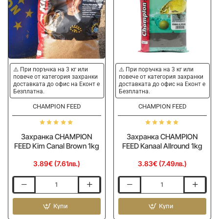
⚠️ При поръчка на 3 кг или
⚠️ При поръчка на 3 кг или
повече от категория захранки
повече от категория захранки
доставката до офис на Еконт е
доставката до офис на Еконт е
Безплатна.
Безплатна.
CHAMPION FEED
CHAMPION FEED
Захранка CHAMPION
Захранка CHAMPION
FEED Kim Canal Brown 1kg
FEED Kanaal Allround 1kg
3.89€ (7.61лв.)
3.83€ (7.49лв.)
Захранка
Захранка
CHAMPION
CHAMPION
FEED
Купи
FEED
Купи
Kim
Kanaal