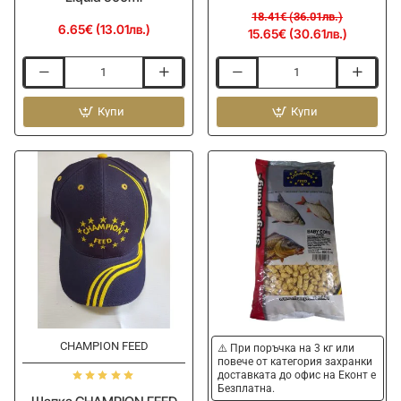
18.41€ (36.01лв.)
6.65€ (13.01лв.)
15.65€ (30.61лв.)
Течен
Шапка
ароматизатор
CHAMPION
CHAMPION
Купи
FEED
Купи
FEED
Luxe
Fructaline
White
Liquid
Cap
500ml
Blue
Bord
-15%
CHAMPION FEED
⚠️ При поръчка на 3 кг или
повече от категория захранки
доставката до офис на Еконт е
Безплатна.