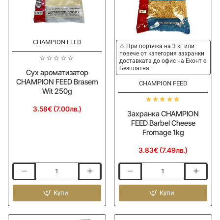
CHAMPION FEED
⚠️ При поръчка на 3 кг или
повече от категория захранки
доставката до офис на Еконт е
Безплатна.
Сух ароматизатор
CHAMPION FEED Brasem
CHAMPION FEED
Wit 250g
3.58€ (7.00лв.)
Захранка CHAMPION
FEED Barbel Cheese
Fromage 1kg
3.83€ (7.49лв.)
Сух
Захранка
ароматизатор
CHAMPION
CHAMPION
Купи
FEED
Купи
FEED
Barbel
Brasem
Cheese