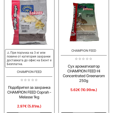
Wit
Fromage
250g
1kg
CHAMPION FEED
⚠️ При поръчка на 3 кг или
повече от категория захранки
доставката до офис на Еконт е
Безплатна.
Сух ароматизатор
CHAMPION FEED Hi
CHAMPION FEED
Concentrated Greenarom
250g
Подобрител за захранка
5.62€ (10.99лв.)
CHAMPION FEED Coprah -
Melasse 1kg
2.97€ (5.81лв.)