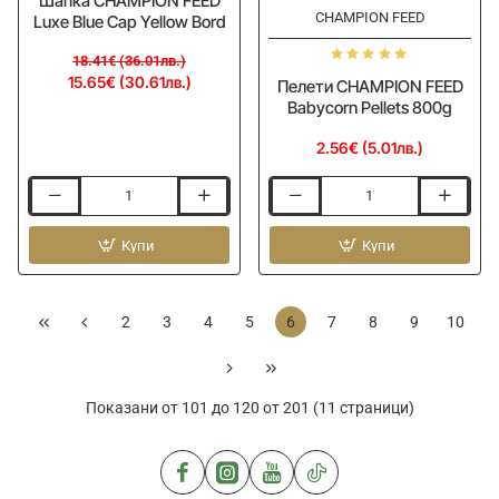
Шапка CHAMPION FEED
CHAMPION FEED
Luxe Blue Cap Yellow Bord
18.41€ (36.01лв.)
15.65€ (30.61лв.)
Пелети CHAMPION FEED
Babycorn Pellets 800g
2.56€ (5.01лв.)
Шапка
Пелети
CHAMPION
CHAMPION
FEED
Купи
FEED
Купи
Luxe
Babycorn
Blue
Pellets
Cap
800g
2
3
4
5
6
7
8
9
10
Yellow
Bord
Показани от 101 до 120 от 201 (11 страници)