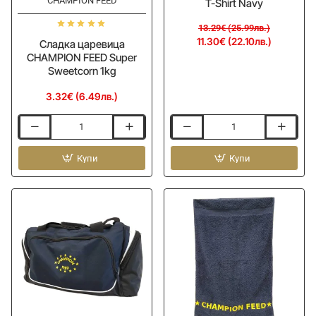
CHAMPION FEED
T-Shirt Navy
13.29€ (25.99лв.)
11.30€ (22.10лв.)
Сладка царевица
CHAMPION FEED Super
Sweetcorn 1kg
3.32€ (6.49лв.)
Сладка
Тениска
царевица
CHAMPION
CHAMPION
Купи
FEED
Купи
FEED
T-
Super
Shirt
Sweetcorn
Navy
1kg