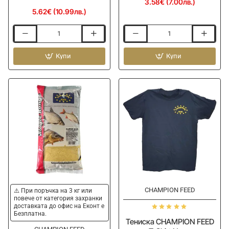
3.58€ (7.00лв.)
5.62€ (10.99лв.)
Сух
Сух
ароматизатор
ароматизатор
CHAMPION
Купи
CHAMPION
Купи
FEED
FEED
Hi
Strawberry
Concentrated
250g
Cuberdon
250g
-15%
CHAMPION FEED
⚠️ При поръчка на 3 кг или
повече от категория захранки
доставката до офис на Еконт е
Безплатна.
Тениска CHAMPION FEED