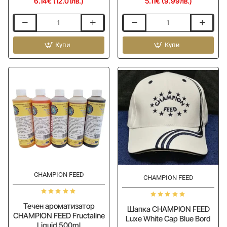
6.14€ (12.01лв.)
5.11€ (9.99лв.)
Пелети
Пелети
за
за
захранване
Купи
хранене
Купи
CHAMPION
CHAMPION
FEED
FEED
Halibut
Halibut
Pellets
Pellets
RED
1kg
1kg
CHAMPION FEED
-15%
CHAMPION FEED
Течен ароматизатор
Шапка CHAMPION FEED
CHAMPION FEED Fructaline
Luxe White Cap Blue Bord
Liquid 500ml