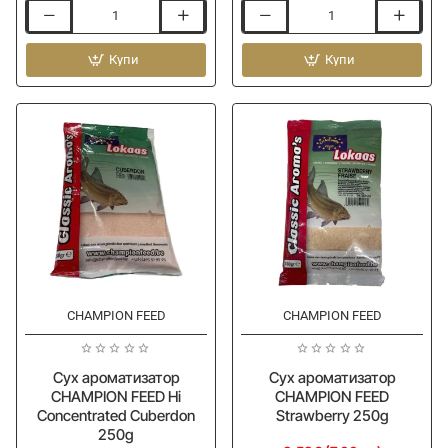
Подобрител
Сух
за
ароматизатор
захранка
Купи
CHAMPION
Купи
CHAMPION
FEED
FEED
Hi
Coprah
Concentrated
-
Greenarom
Melasse
250g
1kg
CHAMPION FEED
CHAMPION FEED
Сух ароматизатор
Сух ароматизатор
CHAMPION FEED Hi
CHAMPION FEED
Concentrated Cuberdon
Strawberry 250g
250g