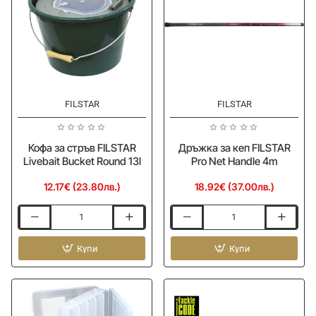
Baits
Water
20x13x3.5cm
FILSTAR
FILSTAR
Кофа за стръв FILSTAR
Дръжка за кеп FILSTAR
Livebait Bucket Round 13l
Pro Net Handle 4m
12.17€ (23.80лв.)
18.92€ (37.00лв.)
Кофа
Дръжка
за
за
стръв
Купи
кеп
Купи
FILSTAR
FILSTAR
Livebait
Pro
Bucket
Net
Round
Handle