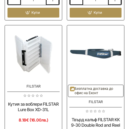
Кутия
Кутия
за
за
воблери
Купи
воблери
Купи
FILSTAR
FILSTAR
Lure
Lure
Box
Box
H2001B
XD-
31S
FILSTAR
Безплатна доставка до
офис на Еконт
FILSTAR
Кутия за воблери FILSTAR
Lure Box XD-31L
Твърд калъф FILSTAR KK
8.18€ (16.00лв.)
9-30 Double Rod and Reel