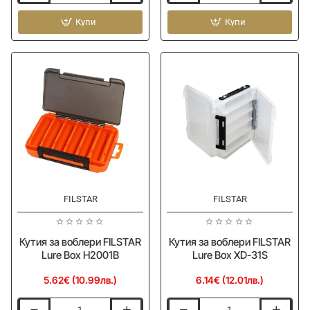
FILSTAR
за
Floating
Купи
воблери
Купи
Fish
FILSTAR
Gripper
Lure
Glow
Box
In
H2003
Dark
FILSTAR
FILSTAR
Кутия за воблери FILSTAR
Кутия за воблери FILSTAR
Lure Box H2001B
Lure Box XD-31S
5.62€ (10.99лв.)
6.14€ (12.01лв.)