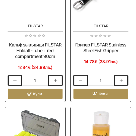
FILSTAR
FILSTAR
Ново
Калъф за въдици FILSTAR
Грипер FILSTAR Stainless
Holdall - tube + reel
Steel Fish Gripper
compartment 90cm
14.78€ (28.91лв.)
17.84€ (34.89лв.)
Калъф
Грипер
за
FILSTAR
въдици
Купи
Stainless
Купи
FILSTAR
Steel
Holdall
Fish
-
Gripper
tube
+
reel
compartment