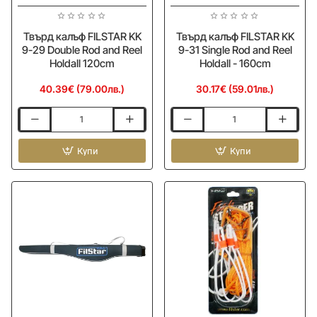
Твърд калъф FILSTAR KK
Твърд калъф FILSTAR KK
9-29 Double Rod and Reel
9-31 Single Rod and Reel
Holdall 120cm
Holdall - 160cm
40.39€ (79.00лв.)
30.17€ (59.01лв.)
Твърд
Твърд
калъф
калъф
FILSTAR
Купи
FILSTAR
Купи
KK
KK
9-
9-
29
31
Double
Single
Rod
Rod
and
and
Reel
Reel
Holdall
Holdall
120cm
-
160cm