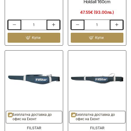
Holdall 160cm
47.55€ (93.00лв.)
Кутия
Твърд
за
калъф
воблери
Купи
FILSTAR
Купи
FILSTAR
KK
Lure
9-
Box
30
XD-
Double
31L
Rod
and
Reel
Holdall
160cm
Безплатна доставка до
Безплатна доставка до
офис на Еконт
офис на Еконт
FILSTAR
FILSTAR