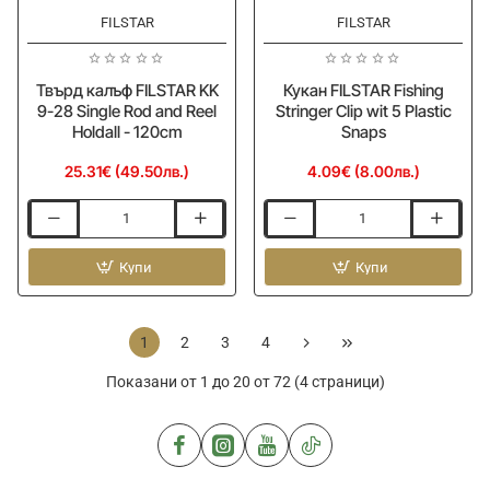
FILSTAR
FILSTAR
Твърд калъф FILSTAR KK
Кукан FILSTAR Fishing
9-28 Single Rod and Reel
Stringer Clip wit 5 Plastic
Holdall - 120cm
Snaps
25.31€ (49.50лв.)
4.09€ (8.00лв.)
Твърд
Кукан
калъф
FILSTAR
FILSTAR
Купи
Fishing
Купи
KK
Stringer
9-
Clip
28
wit
1
2
3
4
Single
5
Rod
Plastic
Показани от 1 до 20 от 72 (4 страници)
and
Snaps
Reel
Holdall
-
120cm