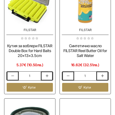
90cm
FILSTAR
FILSTAR
Кутия за воблери FILSTAR
Синтетично масло
Double Box for Hard Baits
FILSTAR Reel Butter Oil for
20x13x3.5cm
Salt Water
5.37€ (10.50лв.)
16.62€ (32.51лв.)
Кутия
Синтетично
за
масло
воблери
Купи
FILSTAR
Купи
FILSTAR
Reel
Double
Butter
Box
Oil
for
for
Hard
Salt