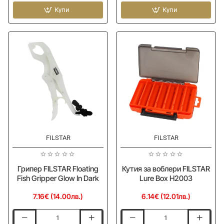
FILSTAR
FILSTAR
Box
Купи
Floating
Купи
H-
Fish
0503
Gripper
Glow
In
The
Dark
FILSTAR
FILSTAR
Грипер FILSTAR Floating
Кутия за воблери FILSTAR
Fish Gripper Glow In Dark
Lure Box H2003
7.16€ (14.00лв.)
6.14€ (12.01лв.)
Грипер
Кутия