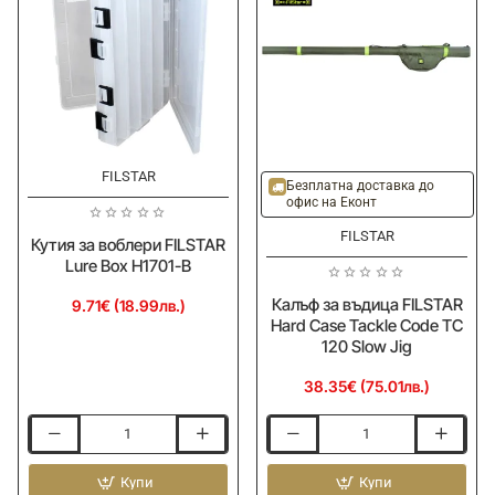
13l
4m
FILSTAR
Безплатна доставка до
офис на Еконт
FILSTAR
Кутия за воблери FILSTAR
Lure Box H1701-B
Калъф за въдица FILSTAR
9.71€ (18.99лв.)
Hard Case Tackle Code TC
120 Slow Jig
38.35€ (75.01лв.)
Кутия
Калъф
за
за
воблери
Купи
въдица
Купи