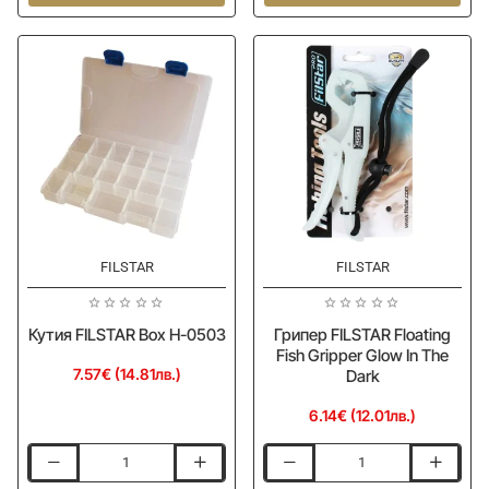
FILSTAR
FILSTAR
Lure
Hard
Box
Case
H1701-
Tackle
B
Code
TC
120
Slow
Jig
FILSTAR
FILSTAR
Кутия FILSTAR Box H-0503
Грипер FILSTAR Floating
Fish Gripper Glow In The
7.57€ (14.81лв.)
Dark
6.14€ (12.01лв.)
Кутия
Грипер