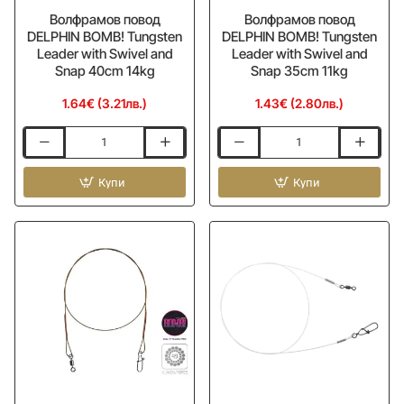
Волфрамов повод
Волфрамов повод
DELPHIN BOMB! Tungsten
DELPHIN BOMB! Tungsten
Leader with Swivel and
Leader with Swivel and
Snap 40cm 14kg
Snap 35cm 11kg
1.64€ (3.21лв.)
1.43€ (2.80лв.)
Волфрамов
Волфрамов
повод
повод
DELPHIN
Купи
DELPHIN
Купи
BOMB!
BOMB!
Tungsten
Tungsten
Leader
Leader
with
with
Swivel
Swivel
and
and
Snap
Snap
40cm
35cm
14kg
11kg