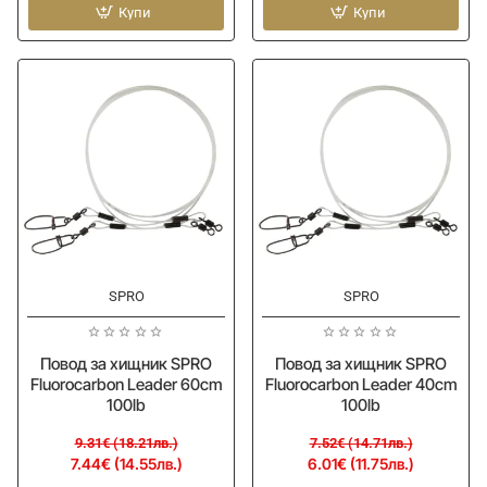
SAVAGE
Купи
FANATIK
Купи
GEAR
Wire
Carbon49
Leader
Trace
-
30cm
Single
0.48mm
Strand
11kg
3pcs
-20%
-20%
SPRO
SPRO
Повод за хищник SPRO
Повод за хищник SPRO
Fluorocarbon Leader 60cm
Fluorocarbon Leader 40cm
100lb
100lb
9.31€ (18.21лв.)
7.52€ (14.71лв.)
7.44€ (14.55лв.)
6.01€ (11.75лв.)