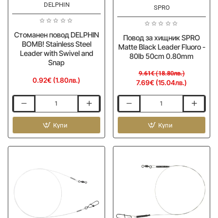
DELPHIN
-20%
SPRO
Стоманен повод DELPHIN
Повод за хищник SPRO
BOMB! Stainless Steel
Matte Black Leader Fluoro -
Leader with Swivel and
80lb 50cm 0.80mm
Snap
9.61€ (18.80лв.)
0.92€ (1.80лв.)
7.69€ (15.04лв.)
Стоманен
Повод
повод
за
DELPHIN
Купи
хищник
Купи
BOMB!
SPRO
Stainless
Matte
Steel
Black
Leader
Leader
with
Fluoro
Swivel
-
and
80lb
Snap
50cm
0.80mm