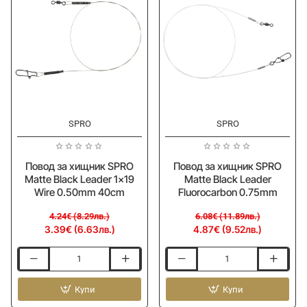
1x19
Fluoro
Wire
-
0.30mm
44lb
30cm
25cm
0.60mm
-20%
-20%
SPRO
SPRO
Повод за хищник SPRO
Повод за хищник SPRO
Matte Black Leader 1x19
Matte Black Leader
Wire 0.50mm 40cm
Fluorocarbon 0.75mm
4.24€ (8.29лв.)
6.08€ (11.89лв.)
3.39€ (6.63лв.)
4.87€ (9.52лв.)
Повод
Повод
за
за
хищник
Купи
хищник
Купи
SPRO
SPRO