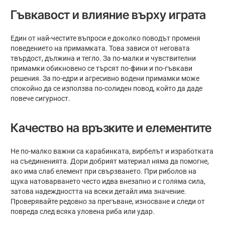
Гъвкавост и влияние върху играта
Един от най-честите въпроси е доколко поводът променя
поведението на примамката. Това зависи от неговата
твърдост, дължина и тегло. За по-малки и чувствителни
примамки обикновено се търсят по-фини и по-гъвкави
решения. За по-едри и агресивно водени примамки може
спокойно да се използва по-солиден повод, който да даде
повече сигурност.
Качество на връзките и елементите
Не по-малко важни са карабинката, вирбелът и изработката
на съединенията. Дори добрият материал няма да помогне,
ако има слаб елемент при свързването. При риболов на
щука натоварването често идва внезапно и с голяма сила,
затова надеждността на всеки детайл има значение.
Проверявайте редовно за прегъване, износване и следи от
повреда след всяка уловена риба или удар.