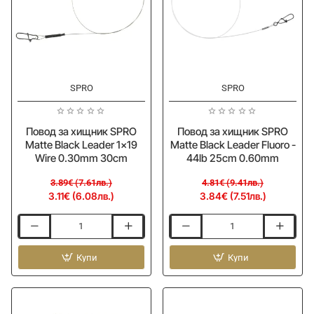
30cm
40cm
0.80mm
-20%
-20%
SPRO
SPRO
Повод за хищник SPRO
Повод за хищник SPRO
Matte Black Leader 1x19
Matte Black Leader Fluoro -
Wire 0.30mm 30cm
44lb 25cm 0.60mm
3.89€ (7.61лв.)
4.81€ (9.41лв.)
3.11€ (6.08лв.)
3.84€ (7.51лв.)
Повод
Повод
за
за
хищник
Купи
хищник
Купи
SPRO
SPRO
Matte
Matte
Black
Black
Leader
Leader