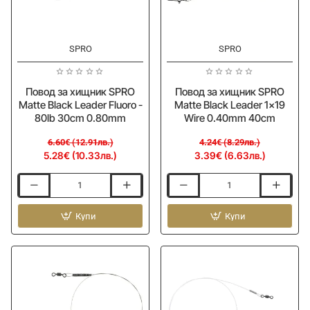
-20%
-20%
SPRO
SPRO
Повод за хищник SPRO
Повод за хищник SPRO
Matte Black Leader Fluoro -
Matte Black Leader 1x19
80lb 30cm 0.80mm
Wire 0.40mm 40cm
6.60€ (12.91лв.)
4.24€ (8.29лв.)
5.28€ (10.33лв.)
3.39€ (6.63лв.)
Повод
Повод
за
за
хищник
Купи
хищник
Купи
SPRO
SPRO
Matte
Matte
Black
Black
Leader
Leader
Fluoro
1x19
-
Wire
80lb
0.40mm