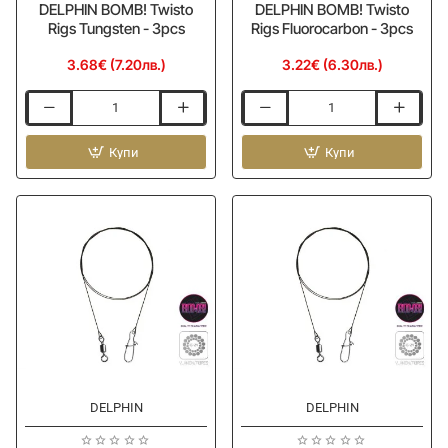
DELPHIN BOMB! Twisto
DELPHIN BOMB! Twisto
Rigs Tungsten - 3pcs
Rigs Fluorocarbon - 3pcs
3.68€ (7.20лв.)
3.22€ (6.30лв.)
Волфрамов
Монтаж
монтаж
с
DELPHIN
Купи
флуорокарбон
Купи
BOMB!
DELPHIN
Twisto
BOMB!
Rigs
Twisto
Tungsten
Rigs
-
Fluorocarbon
3pcs
-
3pcs
DELPHIN
DELPHIN