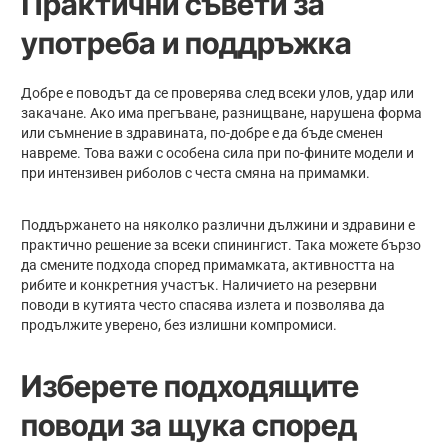
Практични съвети за
употреба и поддръжка
Добре е поводът да се проверява след всеки улов, удар или
закачане. Ако има прегъване, разнищване, нарушена форма
или съмнение в здравината, по-добре е да бъде сменен
навреме. Това важи с особена сила при по-фините модели и
при интензивен риболов с честа смяна на примамки.
Поддържането на няколко различни дължини и здравини е
практично решение за всеки спинингист. Така можете бързо
да смените подхода според примамката, активността на
рибите и конкретния участък. Наличието на резервни
поводи в кутията често спасява излета и позволява да
продължите уверено, без излишни компромиси.
Изберете подходящите
поводи за щука според