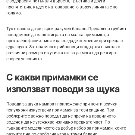
с водорасли, потънали дървета, тръстика и други
препятствия, където натоварването върху линията е по-
голямо.
Тук е важно да се търси разумен баланс. Прекалено грубият
повод може да влоши играта на малка примамка, а
прекалено финият може да създаде съмнение при среща с
едра щука. Затова много риболовци поддържат няколко
различни размера в кутията си, за да могат да реагират
според условията.
С какви примамки се
използват поводи за щука
Поводи за щука намират приложение при почти всички
популярни изкуствени примамки за този хищник. При
воблерите е важно поводът да не пречи на правилното
водене и да не утежнява излишно предната част. По-
гъвкавите модели често са добър избор за примамки, които
разчитат на по-свободна игра и точен баланс.