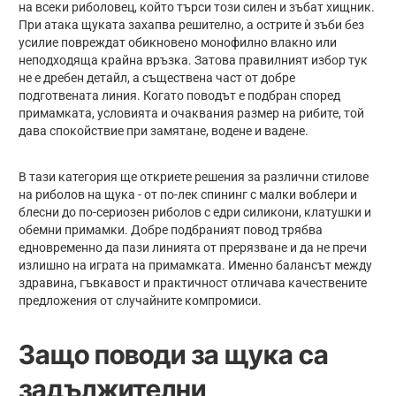
на всеки риболовец, който търси този силен и зъбат хищник.
При атака щуката захапва решително, а острите ѝ зъби без
усилие повреждат обикновено монофилно влакно или
неподходяща крайна връзка. Затова правилният избор тук
не е дребен детайл, а съществена част от добре
подготвената линия. Когато поводът е подбран според
примамката, условията и очаквания размер на рибите, той
дава спокойствие при замятане, водене и вадене.
В тази категория ще откриете решения за различни стилове
на риболов на щука - от по-лек спининг с малки воблери и
блесни до по-сериозен риболов с едри силикони, клатушки и
обемни примамки. Добре подбраният повод трябва
едновременно да пази линията от прерязване и да не пречи
излишно на играта на примамката. Именно балансът между
здравина, гъвкавост и практичност отличава качествените
предложения от случайните компромиси.
Защо поводи за щука са
задължителни