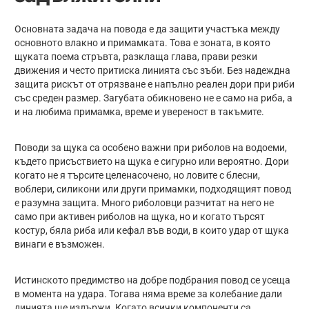
Основната задача на повода е да защити участъка между
основното влакно и примамката. Това е зоната, в която
щуката поема стръвта, разклаща глава, прави резки
движения и често притиска линията със зъби. Без надеждна
защита рискът от отрязване е напълно реален дори при риби
със среден размер. Загубата обикновено не е само на риба, а
и на любима примамка, време и увереност в такъмите.
Поводи за щука са особено важни при риболов на водоеми,
където присъствието на щука е сигурно или вероятно. Дори
когато не я търсите целенасочено, но ловите с блесни,
воблери, силикони или други примамки, подходящият повод
е разумна защита. Много риболовци разчитат на него не
само при активен риболов на щука, но и когато търсят
костур, бяла риба или кефал във води, в които удар от щука
винаги е възможен.
Истинското предимство на добре подбрания повод се усеща
в момента на удара. Тогава няма време за колебание дали
линията ще издържи. Когато всички компоненти са