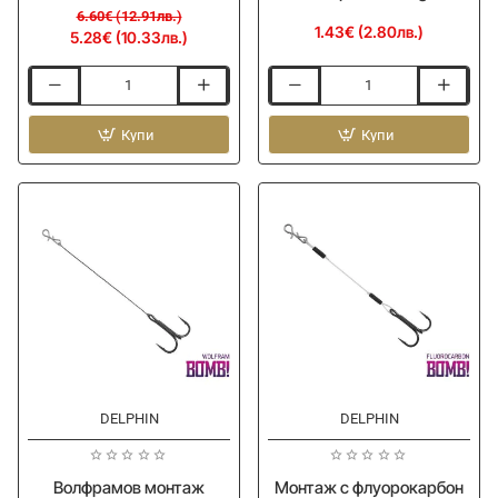
6.60€ (12.91лв.)
1.43€ (2.80лв.)
5.28€ (10.33лв.)
Повод
Волфрамов
за
повод
хищник
Купи
DELPHIN
Купи
SPRO
BOMB!
Matte
Tungsten
Black
Leader
Leader
with
1x7
Swivel
Titanium
and
Snap
30cm
9kg
DELPHIN
DELPHIN
Волфрамов монтаж
Монтаж с флуорокарбон