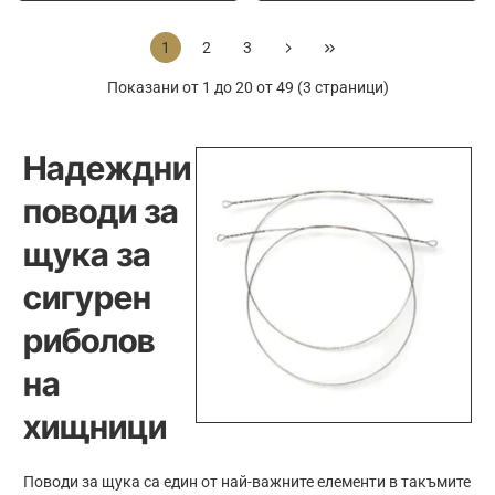
Matte
Matte
Black
Black
1
2
3
Leader
Leader
1x19
Fluorocarbon
Показани от 1 до 20 от 49 (3 страници)
Wire
0.75mm
0.50mm
40cm
Надеждни
поводи за
щука за
сигурен
риболов
на
хищници
Поводи за щука са един от най-важните елементи в такъмите