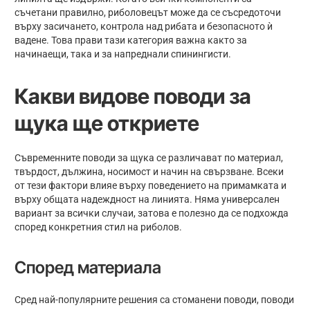
съчетани правилно, риболовецът може да се съсредоточи
върху засичането, контрола над рибата и безопасното ѝ
вадене. Това прави тази категория важна както за
начинаещи, така и за напреднали спинингисти.
Какви видове поводи за
щука ще откриете
Съвременните поводи за щука се различават по материал,
твърдост, дължина, носимост и начин на свързване. Всеки
от тези фактори влияе върху поведението на примамката и
върху общата надеждност на линията. Няма универсален
вариант за всички случаи, затова е полезно да се подхожда
според конкретния стил на риболов.
Според материала
Сред най-популярните решения са стоманени поводи, поводи