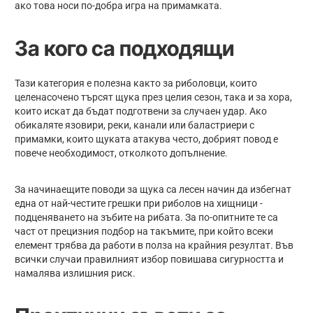
ако това носи по-добра игра на примамката.
За кого са подходящи
Тази категория е полезна както за риболовци, които
целенасочено търсят щука през целия сезон, така и за хора,
които искат да бъдат подготвени за случаен удар. Ако
обикаляте язовири, реки, канали или баластриери с
примамки, които щуката атакува често, добрият повод е
повече необходимост, отколкото допълнение.
За начинаещите поводи за щука са лесен начин да избегнат
една от най-честите грешки при риболов на хищници -
подценяването на зъбите на рибата. За по-опитните те са
част от прецизния подбор на такъмите, при който всеки
елемент трябва да работи в полза на крайния резултат. Във
всички случаи правилният избор повишава сигурността и
намалява излишния риск.