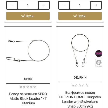
Повод
Повод
за
за
хищник
Купи
хищник
Купи
SPRO
SPRO
Fluorocarbon
Fluorocarbon
Leader
Leader
60cm
40cm
100lb
100lb
DELPHIN
-20%
SPRO
Волфрамов повод
Повод за хищник SPRO
DELPHIN BOMB! Tungsten
Matte Black Leader 1x7
Leader with Swivel and
Titanium
Snap 30cm 9kg