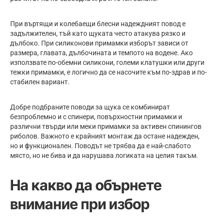
При въртящи и колебаещи блесни надеждният повод е
задължителен, тъй като щуката често атакува рязко и
дълбоко. При силиконови примамки изборът зависи от
размера, главата, дълбочината и темпото на водене. Ако
използвате по-обемни силикони, големи клатушки или други
тежки примамки, е логично да се насочите към по-здрав и по-
стабилен вариант.
Добре подбраните поводи за щука се комбинират
безпроблемно и с спинери, повърхностни примамки и
различни твърди или меки примамки за активен спинингов
риболов. Важното е крайният монтаж да остане надежден,
но и функционален. Поводът не трябва да е най-слабото
място, но не бива и да нарушава логиката на целия такъм.
На какво да обърнете
внимание при избор