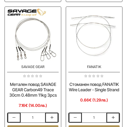
SAVAGE
GEAR
GEAR
Carbon49
Regenerator
Trace
Trace
40cm
100cm
0.60mm
1.0mm
16kg
25kg
3pcs
3pcs
SAVAGE GEAR
FANATIK
Метален повод SAVAGE
Стоманен повод FANATIK
GEAR Carbon49 Trace
Wire Leader - Single Strand
30cm 0.48mm 11kg 3pcs
0.66€ (1.29лв.)
7.16€ (14.00лв.)
Метален
Стоманен
повод
повод