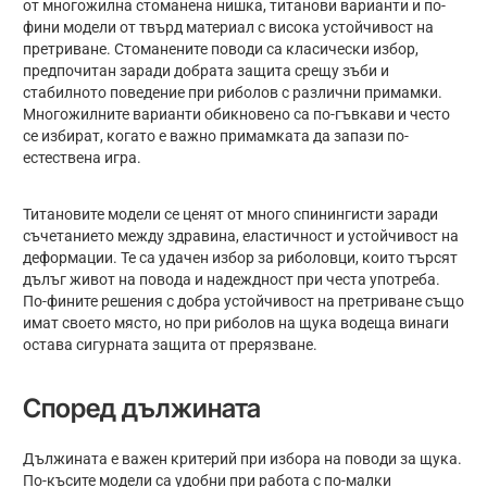
от многожилна стоманена нишка, титанови варианти и по-
фини модели от твърд материал с висока устойчивост на
претриване. Стоманените поводи са класически избор,
предпочитан заради добрата защита срещу зъби и
стабилното поведение при риболов с различни примамки.
Многожилните варианти обикновено са по-гъвкави и често
се избират, когато е важно примамката да запази по-
естествена игра.
Титановите модели се ценят от много спинингисти заради
съчетанието между здравина, еластичност и устойчивост на
деформации. Те са удачен избор за риболовци, които търсят
дълъг живот на повода и надеждност при честа употреба.
По-фините решения с добра устойчивост на претриване също
имат своето място, но при риболов на щука водеща винаги
остава сигурната защита от прерязване.
Според дължината
Дължината е важен критерий при избора на поводи за щука.
По-късите модели са удобни при работа с по-малки