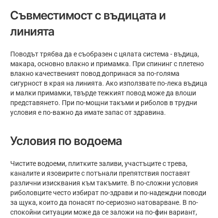
Съвместимост с въдицата и
линията
Поводът трябва да е съобразен с цялата система - въдица,
макара, основно влакно и примамка. При спининг с плетено
влакно качественият повод допринася за по-голяма
сигурност в края на линията. Ако използвате по-лека въдица
и малки примамки, твърде тежкият повод може да влоши
представянето. При по-мощни такъми и риболов в трудни
условия е по-важно да имате запас от здравина.
Условия по водоема
Чистите водоеми, плитките заливи, участъците с трева,
каналите и язовирите с потънали препятствия поставят
различни изисквания към такъмите. В по-сложни условия
риболовците често избират по-здрави и по-надеждни поводи
за щука, които да понасят по-сериозно натоварване. В по-
спокойни ситуации може да се заложи на по-фин вариант,