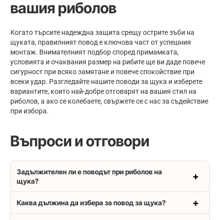
вашия риболов
Когато търсите надеждна защита срещу острите зъби на
щуката, правилният повод е ключова част от успешния
монтаж. Внимателният подбор според примамката,
условията и очаквания размер на рибите ще ви даде повече
сигурност при всяко замятане и повече спокойствие при
всеки удар. Разгледайте нашите поводи за щука и изберете
вариантите, които най-добре отговарят на вашия стил на
риболов, а ако се колебаете, свържете се с нас за съдействие
при избора.
Въпроси и отговори
Задължителен ли е поводът при риболов на
щука?
Каква дължина да избера за повод за щука?