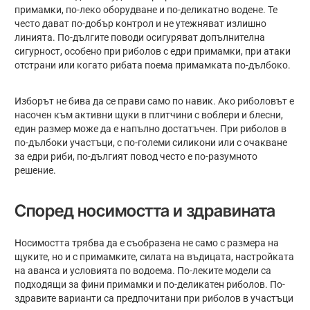
примамки, по-леко оборудване и по-деликатно водене. Те
често дават по-добър контрол и не утежняват излишно
линията. По-дългите поводи осигуряват допълнителна
сигурност, особено при риболов с едри примамки, при атаки
отстрани или когато рибата поема примамката по-дълбоко.
Изборът не бива да се прави само по навик. Ако риболовът е
насочен към активни щуки в плитчини с воблери и блесни,
един размер може да е напълно достатъчен. При риболов в
по-дълбоки участъци, с по-големи силикони или с очакване
за едри риби, по-дългият повод често е по-разумното
решение.
Според носимостта и здравината
Носимостта трябва да е съобразена не само с размера на
щуките, но и с примамките, силата на въдицата, настройката
на аванса и условията по водоема. По-леките модели са
подходящи за фини примамки и по-деликатен риболов. По-
здравите варианти са предпочитани при риболов в участъци