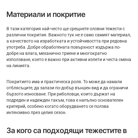
Материали и покритие
В тази категория най-често ще срещнете оловни тежести с
различни покрития. Важното тук не е само самият материал,
а качеството на изработката и устойчивостта при редовна
употреба. Добре обработената повърхност издържа по-
добре на влага, механично триене и многократно
използване, което е важно при активни излети и честа смяна
на линията.
Покритието има и практическа роля. То може да намали
отблясъците, да запази по-добър външен вид и да ограничи
бързото износване. При риболовци, които държат на
подреден и надежден такъм, това е напълно основателен
критерий, особено когато оборудването се ползва
интензивно през целия сезон.
За кого са подходящи тежестите в