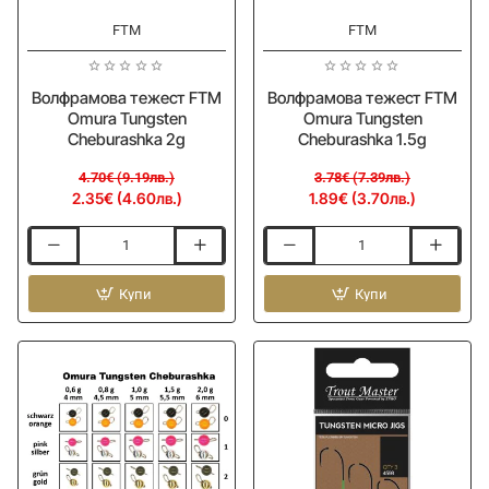
-50%
-50%
FTM
FTM
Волфрамова тежест FTM
Волфрамова тежест FTM
Omura Tungsten
Omura Tungsten
Cheburashka 2g
Cheburashka 1.5g
4.70€ (9.19лв.)
3.78€ (7.39лв.)
2.35€ (4.60лв.)
1.89€ (3.70лв.)
Волфрамова
Волфрамова
тежест
тежест
FTM
Купи
FTM
Купи
Omura
Omura
Tungsten
Tungsten
Cheburashka
Cheburashka
2g
1.5g