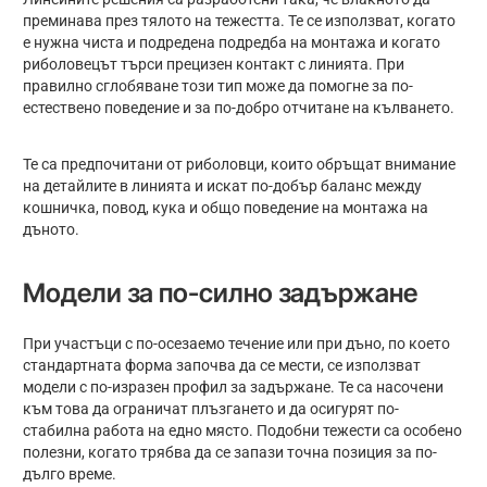
преминава през тялото на тежестта. Те се използват, когато
е нужна чиста и подредена подредба на монтажа и когато
риболовецът търси прецизен контакт с линията. При
правилно сглобяване този тип може да помогне за по-
естествено поведение и за по-добро отчитане на кълването.
Те са предпочитани от риболовци, които обръщат внимание
на детайлите в линията и искат по-добър баланс между
кошничка, повод, кука и общо поведение на монтажа на
дъното.
Модели за по-силно задържане
При участъци с по-осезаемо течение или при дъно, по което
стандартната форма започва да се мести, се използват
модели с по-изразен профил за задържане. Те са насочени
към това да ограничат плъзгането и да осигурят по-
стабилна работа на едно място. Подобни тежести са особено
полезни, когато трябва да се запази точна позиция за по-
дълго време.