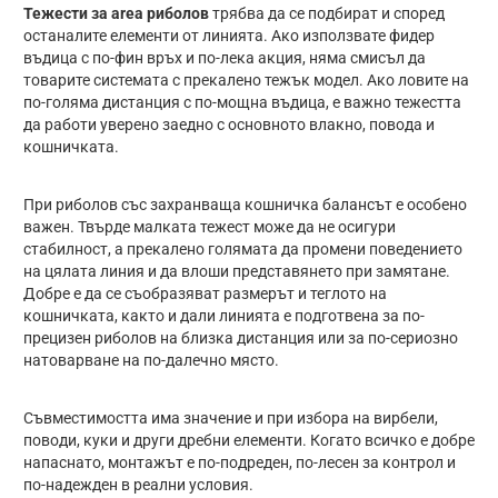
Тежести за area риболов
трябва да се подбират и според
останалите елементи от линията. Ако използвате фидер
въдица с по-фин връх и по-лека акция, няма смисъл да
товарите системата с прекалено тежък модел. Ако ловите на
по-голяма дистанция с по-мощна въдица, е важно тежестта
да работи уверено заедно с основното влакно, повода и
кошничката.
При риболов със захранваща кошничка балансът е особено
важен. Твърде малката тежест може да не осигури
стабилност, а прекалено голямата да промени поведението
на цялата линия и да влоши представянето при замятане.
Добре е да се съобразяват размерът и теглото на
кошничката, както и дали линията е подготвена за по-
прецизен риболов на близка дистанция или за по-сериозно
натоварване на по-далечно място.
Съвместимостта има значение и при избора на вирбели,
поводи, куки и други дребни елементи. Когато всичко е добре
напаснато, монтажът е по-подреден, по-лесен за контрол и
по-надежден в реални условия.