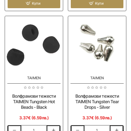
TAIMEN
Купи
TAIMEN
Купи
Tungsten
Tungsten
Hot
Hot
Beads
Beads
-
-
Fluo
Fluo
Orange
Pink
TAIMEN
TAIMEN
Волфрамови тежести
Волфрамови тежести
TAIMEN Tungsten Hot
TAIMEN Tungsten Tear
Beads - Black
Drops - Silver
3.37€ (6.59лв.)
3.37€ (6.59лв.)