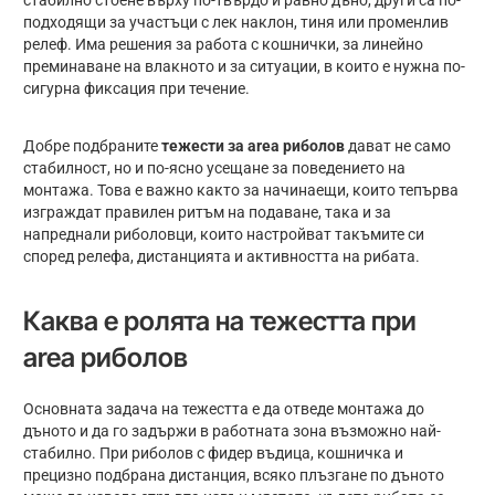
стабилно стоене върху по-твърдо и равно дъно, други са по-
подходящи за участъци с лек наклон, тиня или променлив
релеф. Има решения за работа с кошнички, за линейно
преминаване на влакното и за ситуации, в които е нужна по-
сигурна фиксация при течение.
Добре подбраните
тежести за area риболов
дават не само
стабилност, но и по-ясно усещане за поведението на
монтажа. Това е важно както за начинаещи, които тепърва
изграждат правилен ритъм на подаване, така и за
напреднали риболовци, които настройват такъмите си
според релефа, дистанцията и активността на рибата.
Каква е ролята на тежестта при
area риболов
Основната задача на тежестта е да отведе монтажа до
дъното и да го задържи в работната зона възможно най-
стабилно. При риболов с фидер въдица, кошничка и
прецизно подбрана дистанция, всяко плъзгане по дъното