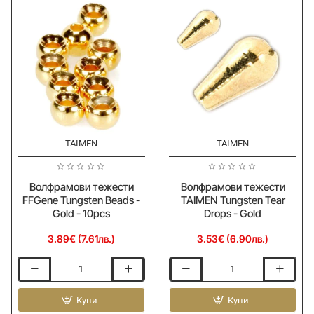
TAIMEN
TAIMEN
Волфрамови тежести
Волфрамови тежести
FFGene Tungsten Beads -
TAIMEN Tungsten Tear
Gold - 10pcs
Drops - Gold
3.89€ (7.61лв.)
3.53€ (6.90лв.)
Волфрамови
Волфрамови
тежести
тежести
FFGene
Купи
TAIMEN
Купи