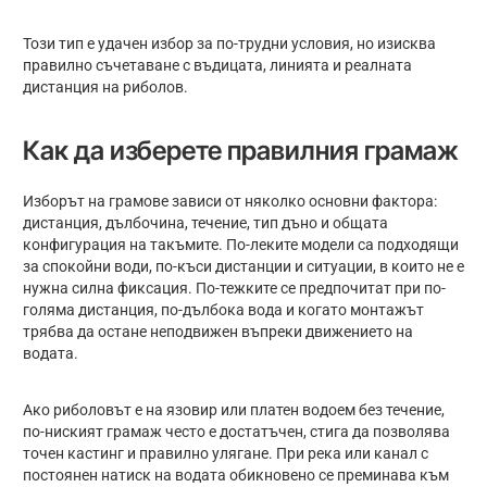
Този тип е удачен избор за по-трудни условия, но изисква
правилно съчетаване с въдицата, линията и реалната
дистанция на риболов.
Как да изберете правилния грамаж
Изборът на грамове зависи от няколко основни фактора:
дистанция, дълбочина, течение, тип дъно и общата
конфигурация на такъмите. По-леките модели са подходящи
за спокойни води, по-къси дистанции и ситуации, в които не е
нужна силна фиксация. По-тежките се предпочитат при по-
голяма дистанция, по-дълбока вода и когато монтажът
трябва да остане неподвижен въпреки движението на
водата.
Ако риболовът е на язовир или платен водоем без течение,
по-ниският грамаж често е достатъчен, стига да позволява
точен кастинг и правилно улягане. При река или канал с
постоянен натиск на водата обикновено се преминава към