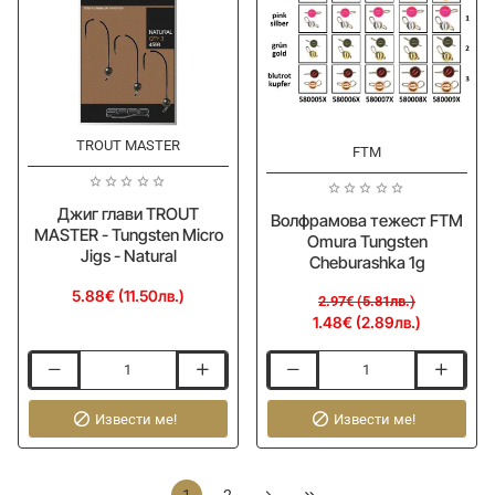
UV
Green
TROUT MASTER
-50%
ОЧАКВАЙТЕ
FTM
ОЧАКВАЙТЕ
Джиг глави TROUT
Волфрамова тежест FTM
MASTER - Tungsten Micro
Omura Tungsten
Jigs - Natural
Cheburashka 1g
5.88€ (11.50лв.)
2.97€ (5.81лв.)
1.48€ (2.89лв.)
Джиг
Волфрамова
глави
тежест
TROUT
Извести ме!
FTM
Извести ме!
MASTER
Omura
-
Tungsten
Tungsten
Cheburashka