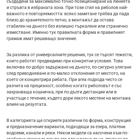
създадени за максимално точно позициониране на линията
и стръвта в избраната зона. При този стил на риболов най-
важното е повторяемостта: всяко замятане трябва да пада
близо до хранителното петно, а монтажът да остава
стабилен на дъното без излишно търкаляне или странично
изместване. Именно тук правилната форма и правилният
грамаж имат решаващо значение.
За разлика от универсалните решения, тук се търсят тежести,
които работят предвидимо при конкретни условия. Това
включва по-добро задържане на дъното, по-сигурно улягане
след приводняване и по-малко отклонение от мястото, на
което се концентрира рибата. При area подхода често се
разчита на прецизност, особено когато риболовът е със
захранваща кошничка, при по-дълги дистанции или в
участъци с течение, където дори лекото местене на монтажа
влияе на резултата.
В категорията ще откриете различни по форма, конструкция
и предназначение варианти, подходящи за езера, платени
водоеми, канали и реки. Някои модели са насочени към по-