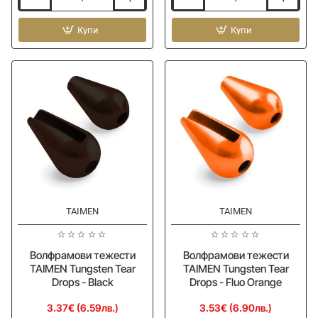
Волфрамови
Волфрамови
тежести
тежести
TAIMEN
Купи
TAIMEN
Купи
Tungsten
Tungsten
Hot
Tear
Beads
Drops
-
-
Black
Silver
TAIMEN
TAIMEN
Волфрамови тежести
Волфрамови тежести
TAIMEN Tungsten Tear
TAIMEN Tungsten Tear
Drops - Black
Drops - Fluo Orange
3.37€ (6.59лв.)
3.53€ (6.90лв.)