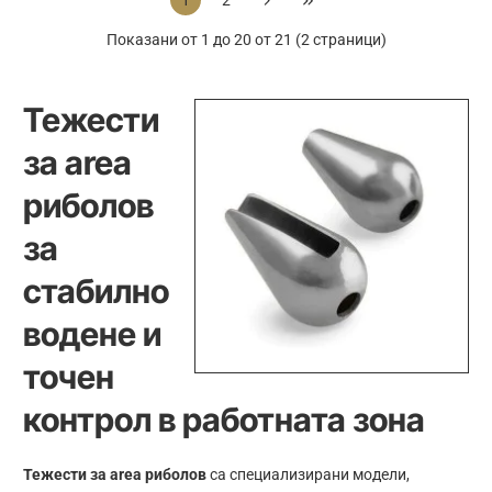
1
2
Micro
1g
Jigs
Показани от 1 до 20 от 21 (2 страници)
-
Natural
Тежести
за area
риболов
за
стабилно
водене и
точен
контрол в работната зона
Тежести за area риболов
са специализирани модели,