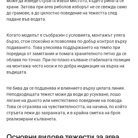
може да изведе стръвта извън мястото, където рибата се
храни. Затова при area риболов изборът не се свежда само
до грамове, а до цялостно поведение на тежестта след
падане във водата.
Когато моделът е съобразен с условията, монтажът уляга
бързо, стои спокойно и позволява по-добър контрол върху
подаването. Това улеснява поддържането на темпо при
поредица от замятания и помага хранителното петно да се
облавя по-точно. При по-плахо кълване стабилната позиция
на монтажа често носи и по-добра индикация на върха на
въдицата.
Не бива да се подценява и влиянието върху цялата линия.
Неподходящата тежест може да води до усукване, лошо
лягане на дъното или неестествено поведение на повода.
Това се отразява на чувствителността, на начина, по който
стръвта лежи до захранката, и в крайна сметка на броя
реализирани кълванета.
Основни видове тежести за area