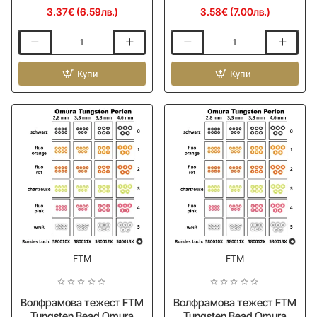
3.37€ (6.59лв.)
3.58€ (7.00лв.)
Волфрамови
Волфрамова
тежести
тежест
TAIMEN
Купи
GURZA
Купи
Tungsten
Slotted
Tear
Tungsten
Drops
Beads
-
MT
Copper
BK
-50%
-50%
FTM
FTM
Волфрамова тежест FTM
Волфрамова тежест FTM
Tungsten Bead Omura
Tungsten Bead Omura