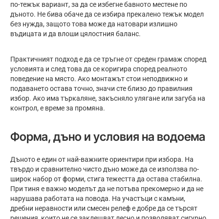
по-тежък вариант, за да се избегне бавното местене по
дъното. Не бива обаче да се избира прекалено тежък модел
без нужда, защото това може да натовари излишно
въдицата и да влоши цялостния баланс.
Практичният подход е да се тръгне от среден грамаж според
условията и след това да се коригира според реалното
поведение на място. Ако монтажът стои неподвижно и
подаването остава точно, значи сте близо до правилния
избор. Ако има търкаляне, закъсняло улягане или загуба на
контрол, е време за промяна.
Форма, дъно и условия на водоема
Дъното е един от най-важните ориентири при избора. На
твърдо и сравнително чисто дъно може да се използва по-
широк набор от форми, стига тежестта да остава стабилна.
При тиня е важно моделът да не потъва прекомерно и да не
нарушава работата на повода. На участъци с камъни,
дребни неравности или смесен релеф е добре да се търсят
решения, които не се заклещват лесно и позволяват сигурно