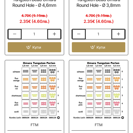
Round Hole - Ø 4,6mm
Round Hole - Ø 3,8mm
4.70€ (9.19лв.)
4.70€ (9.19лв.)
2.35€ (4.60лв.)
2.35€ (4.60лв.)
Волфрамова
Волфрамова
тежест
тежест
FTM
Купи
FTM
Купи
Tungsten
Tungsten
Bead
Bead
Omura
Omura
Round
Round
Hole
Hole
-
-
Ø
Ø
4,6mm
3,8mm
-50%
-50%
FTM
FTM