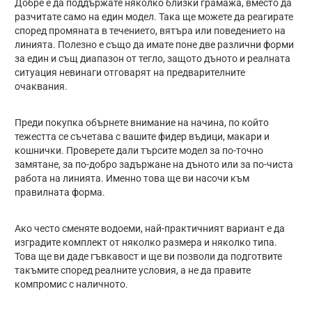
Добре е да поддържате няколко близки грамажа, вместо да
разчитате само на един модел. Така ще можете да реагирате
според промяната в течението, вятъра или поведението на
линията. Полезно е също да имате поне две различни форми
за един и същ диапазон от тегло, защото дъното и реалната
ситуация невинаги отговарят на предварителните
очаквания.
Преди покупка обърнете внимание на начина, по който
тежестта се съчетава с вашите фидер въдици, макари и
кошнички. Проверете дали търсите модел за по-точно
замятане, за по-добро задържане на дъното или за по-чиста
работа на линията. Именно това ще ви насочи към
правилната форма.
Ако често сменяте водоеми, най-практичният вариант е да
изградите комплект от няколко размера и няколко типа.
Това ще ви даде гъвкавост и ще ви позволи да подготвите
такъмите според реалните условия, а не да правите
компромис с наличното.