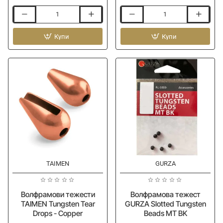
Волфрамови
Волфрамови
тежести
тежести
TAIMEN
Купи
TAIMEN
Купи
Tungsten
Tungsten
Tear
Tear
Drops
Drops
-
-
Black
Fluo
Orange
TAIMEN
GURZA
Волфрамови тежести
Волфрамова тежест
TAIMEN Tungsten Tear
GURZA Slotted Tungsten
Drops - Copper
Beads MT BK