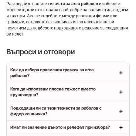
Разгледайте нашите
тежести за area риболов
и изберете
моделите, които отговарят най-добре на вашия стил, водоем
и такъми. Ако се колебаете между различни форми или
грамажи, свържете се с нашия екип за насока и ще ви
помогнем да подберете подходящото решение за следващия
ви излет.
Въпроси и отговори
Как да избера правилния грамаж за area
риболов?
Кога да използвам плоска тежест вместо
крушовидна?
Подходящи ли са тези тежести за риболов с
фидер кошничка?
Имат ли значение дъното и релефът при избора?