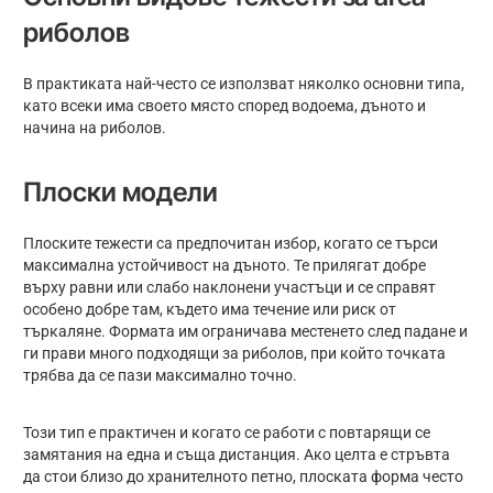
риболов
В практиката най-често се използват няколко основни типа,
като всеки има своето място според водоема, дъното и
начина на риболов.
Плоски модели
Плоските тежести са предпочитан избор, когато се търси
максимална устойчивост на дъното. Те прилягат добре
върху равни или слабо наклонени участъци и се справят
особено добре там, където има течение или риск от
търкаляне. Формата им ограничава местенето след падане и
ги прави много подходящи за риболов, при който точката
трябва да се пази максимално точно.
Този тип е практичен и когато се работи с повтарящи се
замятания на една и съща дистанция. Ако целта е стръвта
да стои близо до хранителното петно, плоската форма често