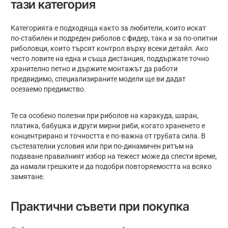
тази категория
Категорията е подходяща както за любители, които искат
по-стабилен и подреден риболов с фидер, така и за по-опитни
риболовци, които търсят контрол върху всеки детайл. Ако
често ловите на една и съща дистанция, поддържате точно
хранително петно и държите монтажът да работи
предвидимо, специализираните модели ще ви дадат
осезаемо предимство.
Те са особено полезни при риболов на каракуда, шаран,
платика, бабушка и други мирни риби, когато храненето е
концентрирано и точността е по-важна от грубата сила. В
състезателни условия или при по-динамичен ритъм на
подаване правилният избор на тежест може да спести време,
да намали грешките и да подобри повторяемостта на всяко
замятане.
Практични съвети при покупка