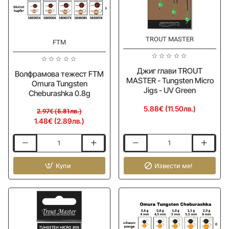
TROUT MASTER
-50%
FTM
ОЧАКВАЙТЕ
Джиг глави TROUT
Волфрамова тежест FTM
MASTER - Tungsten Micro
Omura Tungsten
Jigs - UV Green
Cheburashka 0.8g
5.88€ (11.50лв.)
2.97€ (5.81лв.)
1.48€ (2.89лв.)
Волфрамова
Джиг
тежест
глави
FTM
Купи
TROUT
Извести ме!
Omura
MASTER
Tungsten
-
Cheburashka
Tungsten
0.8g
Micro
Jigs
-