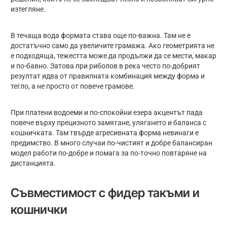
изтегляне.
В течаща вода формата става още по-важна. Там не е
достатъчно само да увеличите грамажа. Ако геометрията не
е подходяща, тежестта може да продължи да се мести, макар
и по-бавно. Затова при риболов в река често по-добрият
резултат идва от правилната комбинация между форма и
тегло, а не просто от повече грамове.
При платени водоеми и по-спокойни езера акцентът пада
повече върху прецизното замятане, улягането и баланса с
кошничката. Там твърде агресивната форма невинаги е
предимство. В много случаи по-чистият и добре балансиран
модел работи по-добре и помага за по-точно повтаряне на
дистанцията.
Съвместимост с фидер такъми и
кошнички