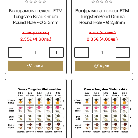
Волфрамова тежест FTM
Волфрамова тежест FTM
Tungsten Bead Omura
Tungsten Bead Omura
Round Hole - Ø 3,3mm
Round Hole - Ø 2,8mm
4.70€ (9.19лв.)
4.70€ (9.19лв.)
2.35€ (4.60лв.)
2.35€ (4.60лв.)
Волфрамова
Волфрамова
тежест
тежест
FTM
Купи
FTM
Купи
Tungsten
Tungsten
Bead
Bead
Omura
Omura
Round
Round
Hole
Hole
-
-
Ø
Ø
3,3mm
2,8mm