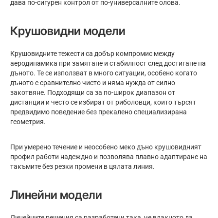
дава по-сигурен контрол от по-универсалните олова.
Крушовидни модели
Крушовидните тежести са добър компромис между
аеродинамика при замятане и стабилност след достигане на
дъното. Те се използват в много ситуации, особено когато
дъното е сравнително чисто и няма нужда от силно
закотвяне. Подходящи са за по-широк диапазон от
дистанции и често се избират от риболовци, които търсят
предвидимо поведение без прекалено специализирана
геометрия.
При умерено течение и неособено меко дъно крушовидният
профил работи надеждно и позволява плавно адаптиране на
такъмите без резки промени в цялата линия.
Линейни модели
Линейните решения са разработени така, че влакното да