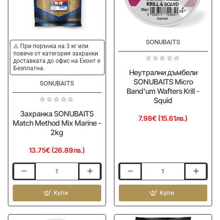
SONUBAITS
⚠️ При поръчка на 3 кг или
повече от категория захранки
доставката до офис на Еконт е
Безплатна.
Неутрални дъмбели
SONUBAITS Micro
SONUBAITS
Band'um Wafters Krill -
Squid
Захранка SONUBAITS
7.98€ (15.61лв.)
Match Method Mix Marine -
2kg
13.75€ (26.89лв.)
Захранка
Неутрални
SONUBAITS
дъмбели
Match
Купи
SONUBAITS
Купи
Method
Micro
Mix
Band'um