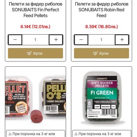
Пелети за фидер риболов
Пелети за фидер риболов
SONUBAITS Fin Perfect
SONUBAITS Robin Red
Feed Pellets
Feed
6.14€ (12.01лв.)
8.59€ (16.80лв.)
Пелети
Пелети
за
за
фидер
Купи
фидер
Купи
риболов
риболов
SONUBAITS
SONUBAITS
Fin
Robin
Perfect
Red
Feed
Feed
Pellets
-15%
⚠️ При поръчка на 3 кг или
⚠️ При поръчка на 3 кг или