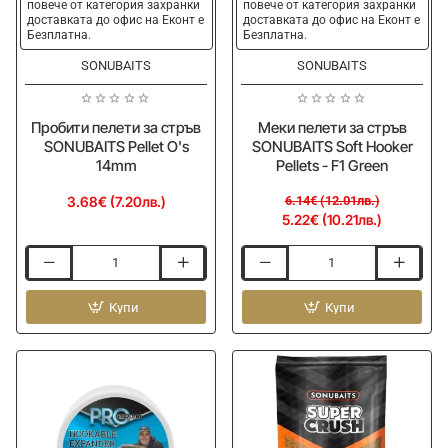
повече от категория захранки
повече от категория захранки
доставката до офис на Еконт е
доставката до офис на Еконт е
Безплатна.
Безплатна.
SONUBAITS
SONUBAITS
Пробити пелети за стръв
Меки пелети за стръв
SONUBAITS Pellet O's
SONUBAITS Soft Hooker
14mm
Pellets - F1 Green
3.68€ (7.20лв.)
6.14€ (12.01лв.)
5.22€ (10.21лв.)
Пробити
Меки
пелети
пелети
за
Купи
за
Купи
стръв
стръв
SONUBAITS
SONUBAITS
Pellet
Soft
O's
Hooker
14mm
Pellets
-
F1