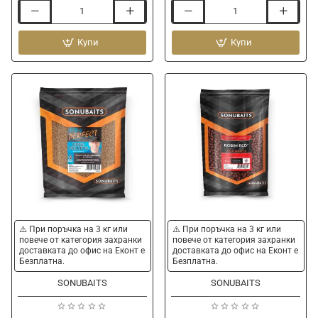
Неутрални
Пелети
дъмбели
за
SONUBAITS
Купи
фидер
Купи
Micro
риболов
Band'um
SONUBAITS
Wafters
Krill
-
Feed
Banoffee
Pellets
⚠️ При поръчка на 3 кг или
⚠️ При поръчка на 3 кг или
повече от категория захранки
повече от категория захранки
доставката до офис на Еконт е
доставката до офис на Еконт е
Безплатна.
Безплатна.
SONUBAITS
SONUBAITS