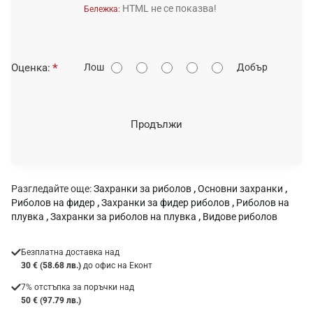
HTML не се показва!
Бележка:
О
Оценка:
Лош
Добър
ц
е
н
Продължи
к
а
:
Разгледайте още:
Захранки за риболов
,
Основни захранки
,
Риболов на фидер
,
Захранки за фидер риболов
,
Риболов на
плувка
,
Захранки за риболов на плувка
,
Видове риболов
Безплатна доставка над
30 € (58.68 лв.)
до офис на Еконт
7% отстъпка за поръчки над
50 € (97.79 лв.)