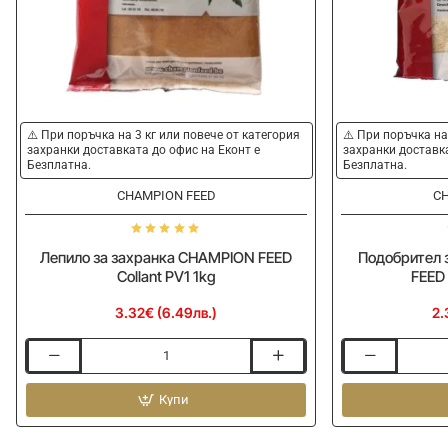
⚠️ При поръчка на 3 кг или повече от категория
⚠️ При поръчка на
захранки доставката до офис на Еконт е
захранки доставка
Безплатна.
Безплатна.
CHAMPION FEED
CH
Лепило за захранка CHAMPION FEED
Подобрител 
Collant PV1 1kg
FEED 
3.32€ (6.49лв.)
2.
Лепило
Подобрител
за
за
захранка
Купи
захранка
CHAMPION
CHAMPION
FEED
FEED