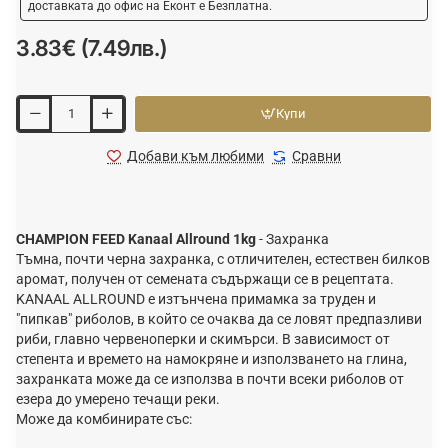
доставката до офис на Еконт е Безплатна.
3.83€ (7.49лв.)
Купи
Добави към любими
Сравни
CHAMPION FEED Kanaal Allround 1kg
- Захранка
Тъмна, почти черна захранка, с отличителен, естествен билков
аромат, получен от семената съдържащи се в рецептата.
KANAAL ALLROUND е изтънчена примамка за труден и
"пипкав" риболов, в който се очаква да се ловят предпазливи
риби, главно червеноперки и скимърси. В зависимост от
степента и времето на намокряне и използването на глина,
захранката може да се използва в почти всеки риболов от
езера до умерено течащи реки.
Може да комбинирате със: