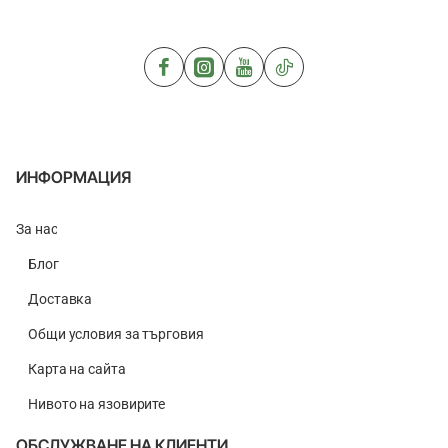
Collant
Pop
PV1
Corn
1kg
0.5
kg
ИНФОРМАЦИЯ
За нас
Блог
Доставка
Общи условия за търговия
Карта на сайта
Нивото на язовирите
ОБСЛУЖВАНЕ НА КЛИЕНТИ