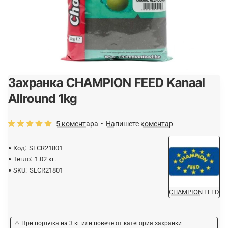
Захранка CHAMPION FEED Kanaal
Allround 1kg
5 коментара
•
Напишете коментар
Код:
SLCR21801
Тегло:
1.02 кг.
SKU:
SLCR21801
CHAMPION FEED
⚠️ При поръчка на 3 кг или повече от категория захранки