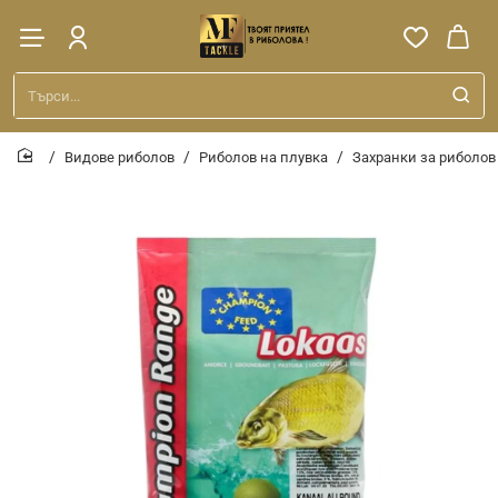
Търси...
Видове риболов
Риболов на плувка
Захранки за риболов
home