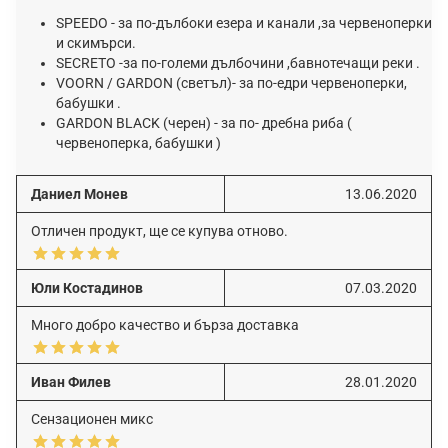
SPEEDO - за по-дълбоки езера и канали ,за червеноперки
и скимърси.
SECRETO -за по-големи дълбочини ,бавнотечащи реки .
VOORN / GARDON (светъл)- за по-едри червеноперки,
бабушки .
GARDON BLACK (черен) - за по- дребна риба (
червеноперка, бабушки )
Даниел Монев
13.06.2020
Отличен продукт, ще се купува отново.
Юли Костадинов
07.03.2020
Много добро качество и бърза доставка
Иван Филев
28.01.2020
Сензационен микс