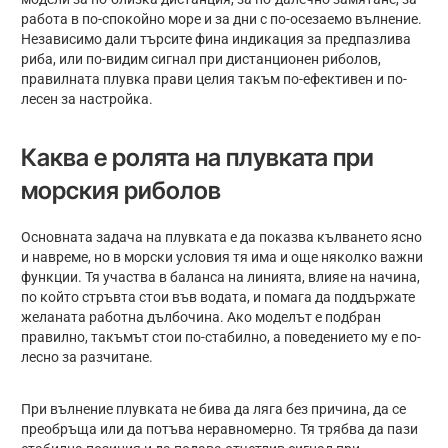
работа в по-спокойно море и за дни с по-осезаемо вълнение.
Независимо дали търсите фина индикация за предпазлива
риба, или по-видим сигнал при дистанционен риболов,
правилната плувка прави целия такъм по-ефективен и по-
лесен за настройка.
Каква е ролята на плувката при
морския риболов
Основната задача на плувката е да показва кълването ясно
и навреме, но в морски условия тя има и още няколко важни
функции. Тя участва в баланса на линията, влияе на начина,
по който стръвта стои във водата, и помага да поддържате
желаната работна дълбочина. Ако моделът е подбран
правилно, такъмът стои по-стабилно, а поведението му е по-
лесно за разчитане.
При вълнение плувката не бива да ляга без причина, да се
преобръща или да потъва неравномерно. Тя трябва да пази