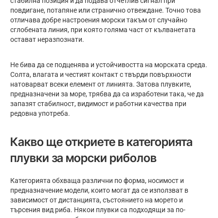
стабилна позиция и да подава отчетлив сигнал при
повдигане, потапяне или странично отвеждане. Точно това
отличава добре настроения морски такъм от случайно
сглобената линия, при която голяма част от кълванетата
остават неразпознати.
Не бива да се подценява и устойчивостта на морската среда.
Солта, влагата и честият контакт с твърди повърхности
натоварват всеки елемент от линията. Затова плувките,
предназначени за море, трябва да са изработени така, че да
запазят стабилност, видимост и работни качества при
редовна употреба.
Какво ще откриете в категорията
плувки за морски риболов
Категорията обхваща различни по форма, носимост и
предназначение модели, които могат да се използват в
зависимост от дистанцията, състоянието на морето и
търсения вид риба. Някои плувки са подходящи за по-