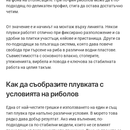
на фона на отблясъците. При по-фин риболов може да е по-
подходящ по-деликатен профил, стига да остава достатъчно
четим.
От значение е и начинът на монтаж върху линията. Някои
плувки работят отлично при фиксирано разположение и са
удобни за плитки участъци, кейове и пристанища. Други са
по-подходящи за плъзгаща система, която дава повече
свобода при търсене на риба в различни водни пластове.
Съвместимостта с основното влакно, стоперите,
утежненията, вирбела и повода е ключова за стабилната
работа на целия такъм.
Как да съобразите плувката с
условията на риболов
Една от най-честите грешки е използването на един и същ
тип плувка при напълно различни условия. В морето това
рядко дава добър резултат. Ако има вълнение, по-
подходящи са по-стабилни модели, които не се влияят