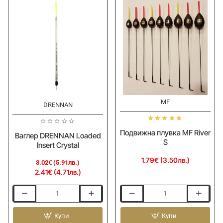
MF
-20%
DRENNAN
Подвижна плувка MF River
Ваглер DRENNAN Loaded
S
Insert Crystal
1.79€ (3.50лв.)
3.02€ (5.91лв.)
2.41€ (4.71лв.)
Ваглер
Подвижна
DRENNAN
плувка
Loaded
Купи
MF
Купи