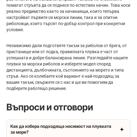
помагат стръвта да се поднесе по естествен начин. Това носи
реално предимство както за начинаещи, които тепърва
настройват първите си морски линии, така и за опитни
риболовци, които търсят по-добър контрол при конкретни
условия.
Независимо дали подготвяте такъм за риболов от брега, от
пристанище или от лодка, правилната плувка е част от
успешната и добре балансирана линия. Разгледайте нашите
плувки за морски риболов и изберете модел според
дистанцията, дълбочината, състоянието на морето и типа
стръв. Ако се колебаете кой вариант е най-подходящ за
вашия такъм, свържете се с нас и ще ви помогнем да
подберете работещо решение.
Въпроси и отговори
Как да избера подходяща носимост на плувката
за море?