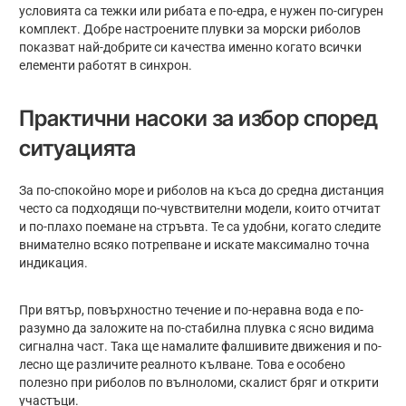
условията са тежки или рибата е по-едра, е нужен по-сигурен
комплект. Добре настроените плувки за морски риболов
показват най-добрите си качества именно когато всички
елементи работят в синхрон.
Практични насоки за избор според
ситуацията
За по-спокойно море и риболов на къса до средна дистанция
често са подходящи по-чувствителни модели, които отчитат
и по-плахо поемане на стръвта. Те са удобни, когато следите
внимателно всяко потрепване и искате максимално точна
индикация.
При вятър, повърхностно течение и по-неравна вода е по-
разумно да заложите на по-стабилна плувка с ясно видима
сигнална част. Така ще намалите фалшивите движения и по-
лесно ще различите реалното кълване. Това е особено
полезно при риболов по вълноломи, скалист бряг и открити
участъци.