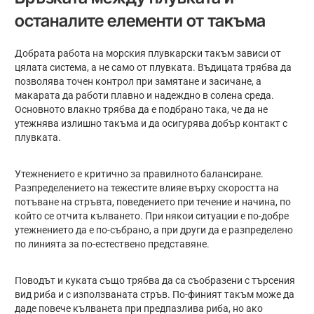
останалите елементи от такъма
Добрата работа на морския плувкарски такъм зависи от
цялата система, а не само от плувката. Въдицата трябва да
позволява точен контрол при замятане и засичане, а
макарата да работи плавно и надеждно в солена среда.
Основното влакно трябва да е подбрано така, че да не
утежнява излишно такъма и да осигурява добър контакт с
плувката.
Утежнението е критично за правилното балансиране.
Разпределението на тежестите влияе върху скоростта на
потъване на стръвта, поведението при течение и начина, по
който се отчита кълването. При някои ситуации е по-добре
утежнението да е по-събрано, а при други да е разпределено
по линията за по-естествено представяне.
Поводът и куката също трябва да са съобразени с търсения
вид риба и с използваната стръв. По-финият такъм може да
даде повече кълванета при предпазлива риба, но ако