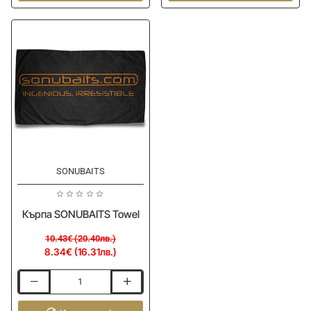
Insert
River
Crystal
S
-20%
SONUBAITS
ОЧАКВАЙТЕ
Кърпа SONUBAITS Towel
10.43€ (20.40лв.)
8.34€ (16.31лв.)
Кърпа
SONUBAITS