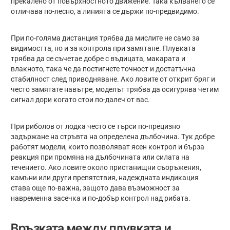
прекалено от повърхностното движение. Така кълването се
отличава по-лесно, а линията се държи по-предвидимо.
При по-голяма дистанция трябва да мислите не само за
видимостта, но и за контрола при замятане. Плувката
трябва да се съчетае добре с въдицата, макарата и
влакното, така че да постигнете точност и достатъчна
стабилност след приводняване. Ако ловите от открит бряг и
често замятате навътре, моделът трябва да осигурява четим
сигнал дори когато стои по-далеч от вас.
При риболов от лодка често се търси по-прецизно
задържане на стръвта на определена дълбочина. Тук добре
работят модели, които позволяват ясен контрол и бърза
реакция при промяна на дълбочината или силата на
течението. Ако ловите около пристанищни съоръжения,
камъни или други препятствия, надеждната индикация
става още по-важна, защото дава възможност за
навременна засечка и по-добър контрол над рибата.
Връзката между плувката и