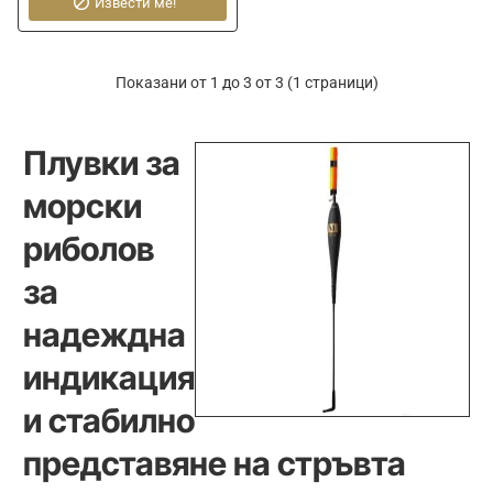
Towel
Извести ме!
Показани от 1 до 3 от 3 (1 страници)
Плувки за
морски
риболов
за
надеждна
индикация
и стабилно
представяне на стръвта