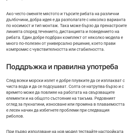
Ако често сменяте мястото и търсите рибата на различни
дълбочини, добра идея е да разполагате с няколко варианта
по носимост и тип монтаж. Така може бързо да пренастроите
линията според течението, дистанцията и поведението на
рибата. Един добре подбран комплект от няколко модела е
много по-полезен от универсално решение, което прави
компромис с чувствителността или стабилността.
Поддръжка и правилна употреба
След всеки морски излет е добре плувките да се изплакват с
чиста вода и да се подсушават. Солта се натрупва бързо и с
времето може да повлияе на работата на свързващите
елементи и на общото състояние на такъма. Редовният
оглед за пукнатини, износване или промяна в плаваемостта
е лесен начин да избегнете проблеми при следващия
риболов.
При първо използване на нов модел тествайте настройката