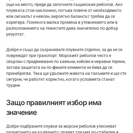
още на място, преди да започнете същинския риболов. Ако
плувката стои наклонено, потъва повече от необходимото
или сигналът е неясен, вероятно балансът трябва да се
коригира. Понякога малка промяна в утежнението или в
разположението на тежестите дава значително по-добър
резултат.
Добре е също да съхранявате плувките отделно, за да не се
повреждат при транспорт. Морският риболов често е
свързан с придвижване по камъни, кейове и неравни терени,
затова защитата на по-фините елементи не бива да се
пренебрегва. Така ще удължите живота на такъмите и ще сте
сигурни, че работят коректно, когато условията станат
трудни.
Защо правилният избор има
значение
Добре подбраните плувки за морски риболов улесняват
разчитането на кълването, правят такъма по-стабилен и