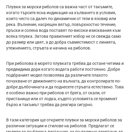
Плувки за морски риболов са важна част от такъмите,
когато търсите ясна индикация на кълването в условия,
които често са далеч по-динамични от тези в язовир или
река. Вълнение, насрещен вятър, повърхностно течение,
пръски и солена вода поставят по-високи изисквания към
всяка плувка. Затова правилният избор не се свежда само
до размер или цвят, а до добра съвместимост с линията,
утежнението, стръвта и начина на риболов.
При риболова в морето плувката трябва да остане четима и
предвидима дори когато водата работи постоянно. Добре
подбраният модел позволява да различите плахото
почукване от движението на вълната, да контролирате по-
добре дълбочината и да поднесете стръвта естествено. Това
е особено важно при риболов от брега, от скали, от
пристанище или от лодка, където условията се променят
бързо и такъмът трябва да реагира сигурно.
В тази категория ще откриете плувки за морски риболов за
различни ситуации и стилове на риболов. Предлагат се
модели за по-близка дистанция, за по-далечно замятане, за