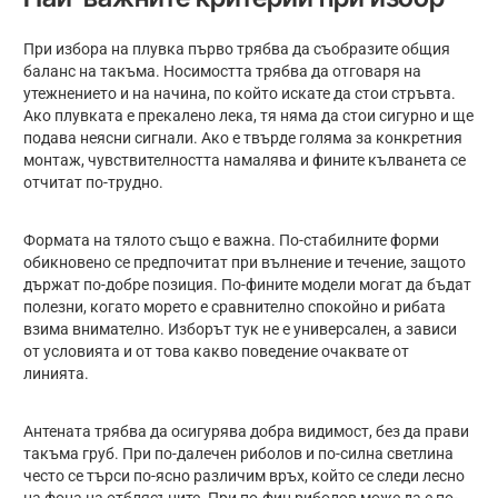
При избора на плувка първо трябва да съобразите общия
баланс на такъма. Носимостта трябва да отговаря на
утежнението и на начина, по който искате да стои стръвта.
Ако плувката е прекалено лека, тя няма да стои сигурно и ще
подава неясни сигнали. Ако е твърде голяма за конкретния
монтаж, чувствителността намалява и фините кълванета се
отчитат по-трудно.
Формата на тялото също е важна. По-стабилните форми
обикновено се предпочитат при вълнение и течение, защото
държат по-добре позиция. По-фините модели могат да бъдат
полезни, когато морето е сравнително спокойно и рибата
взима внимателно. Изборът тук не е универсален, а зависи
от условията и от това какво поведение очаквате от
линията.
Антената трябва да осигурява добра видимост, без да прави
такъма груб. При по-далечен риболов и по-силна светлина
често се търси по-ясно различим връх, който се следи лесно