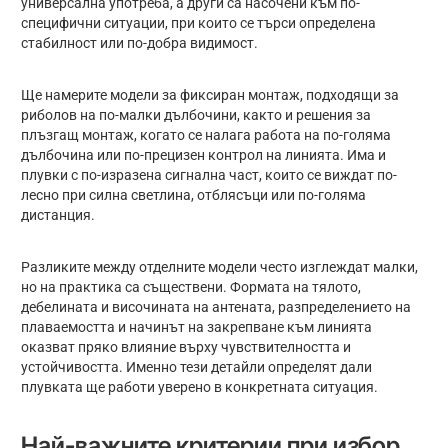
универсална употреба, а други са насочени към по-
специфични ситуации, при които се търси определена
стабилност или по-добра видимост.
Ще намерите модели за фиксиран монтаж, подходящи за
риболов на по-малки дълбочини, както и решения за
плъзгащ монтаж, когато се налага работа на по-голяма
дълбочина или по-прецизен контрол на линията. Има и
плувки с по-изразена сигнална част, които се виждат по-
лесно при силна светлина, отблясъци или по-голяма
дистанция.
Разликите между отделните модели често изглеждат малки,
но на практика са съществени. Формата на тялото,
дебелината и височината на антената, разпределението на
плаваемостта и начинът на закрепване към линията
оказват пряко влияние върху чувствителността и
устойчивостта. Именно тези детайли определят дали
плувката ще работи уверено в конкретната ситуация.
Най-важните критерии при избор