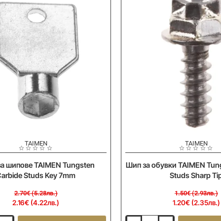
-20%
TAIMEN
Ново
TAIMEN
за шипове TAIMEN Tungsten
Шип за обувки TAIMEN Tun
arbide Studs Key 7mm
Studs Sharp Ti
2.70€ (5.28лв.)
1.50€ (2.93лв.)
2.16€ (4.22лв.)
1.20€ (2.35лв.)