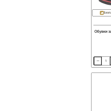
-20%
Безп
Обувки з
Обувки
за
газене
TAIMEN
Tengis
Wading
Boots
-
Black