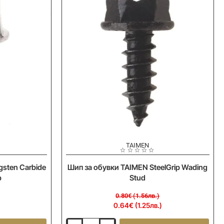
-20%
Ново
TAIMEN
Ново
gsten Carbide
Шип за обувки TAIMEN SteelGrip Wading
p
Stud
0.80€ (1.56лв.)
0.64€ (1.25лв.)