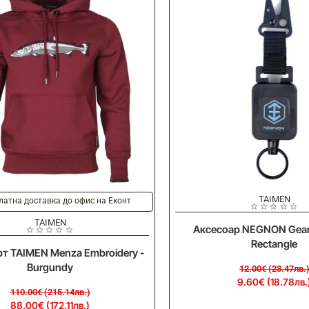
Waders
-20%
Ново
TAIMEN
латна доставка до офис на Еконт
TAIMEN
Аксесоар NEGNON Gear 
Rectangle
т TAIMEN Menza Embroidery -
Burgundy
12.00€ (23.47лв.
9.60€ (18.78лв.
110.00€ (215.14лв.)
88.00€ (172.11лв.)