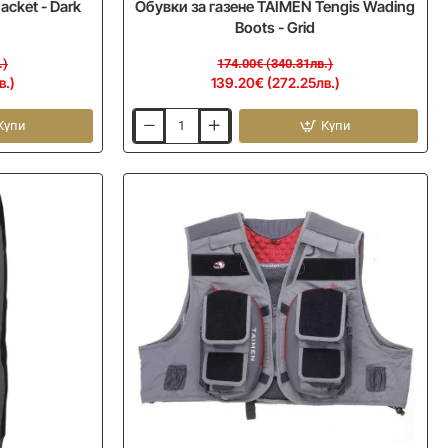
acket - Dark
Обувки за газене TAIMEN Tengis Wading
Boots - Grid
.)
174.00€ (340.31лв.)
в.)
139.20€ (272.25лв.)
Купи
Купи
Обувки
за
газене
TAIMEN
Tengis
Wading
Boots
-
Grid