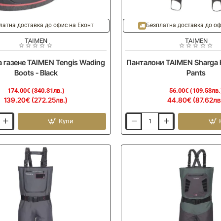
-20%
Ново
латна доставка до офис на Еконт
Безплатна доставка до оф
TAIMEN
TAIMEN
а газене TAIMEN Tengis Wading
Панталони TAIMEN Sharga 
Boots - Black
Pants
174.00€ (340.31лв.)
56.00€ (109.53лв.
139.20€ (272.25лв.)
44.80€ (87.62лв
Купи
Панталони
TAIMEN
Sharga
Heavy
Weight
Pants