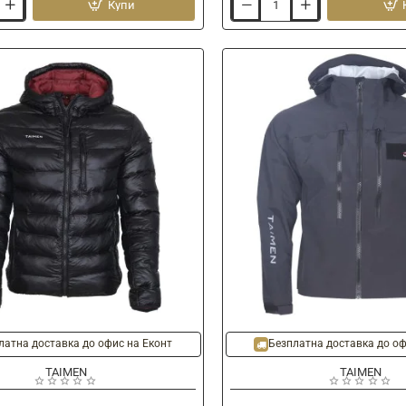
Купи
Шип
за
обувки
TAIMEN
Tungsten
Carbide
Studs
Sharp
Tip
-20%
Ново
латна доставка до офис на Еконт
Безплатна доставка до оф
TAIMEN
TAIMEN