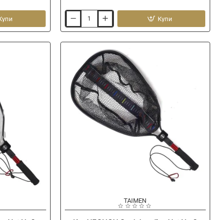
Купи
Купи
Кеп
NEGNON
Caph
Landing
Net
No3.
Silicone
-20%
Ново
TAIMEN
Ново