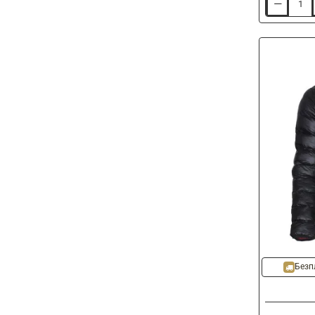
Ключ
за
шипове
TAIMEN
Tungsten
Carbide
Studs
Key
7mm
-20%
Безп