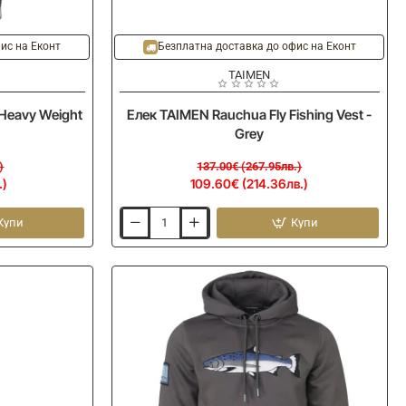
-20%
Ново
Ново
ис на Еконт
Безплатна доставка до офис на Еконт
TAIMEN
Heavy Weight
Елек TAIMEN Rauchua Fly Fishing Vest -
Grey
)
137.00€ (267.95лв.)
.)
109.60€ (214.36лв.)
Купи
Купи
Елек
TAIMEN
Rauchua
Fly
Fishing
Vest
-
Grey