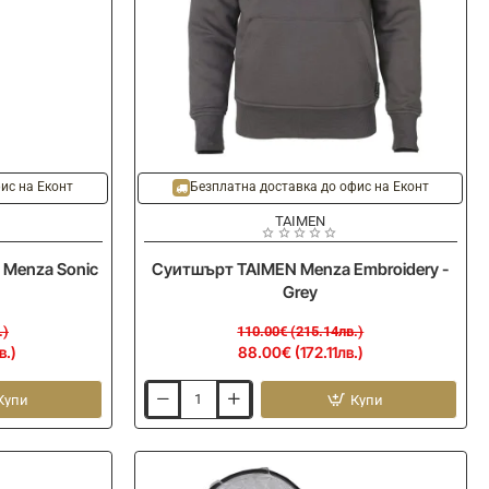
-20%
Ново
Ново
ис на Еконт
Безплатна доставка до офис на Еконт
TAIMEN
Menza Sonic
Суитшърт TAIMEN Menza Embroidery -
Grey
.)
110.00€ (215.14лв.)
в.)
88.00€ (172.11лв.)
Купи
Купи
Суитшърт
TAIMEN
Menza
Embroidery
-