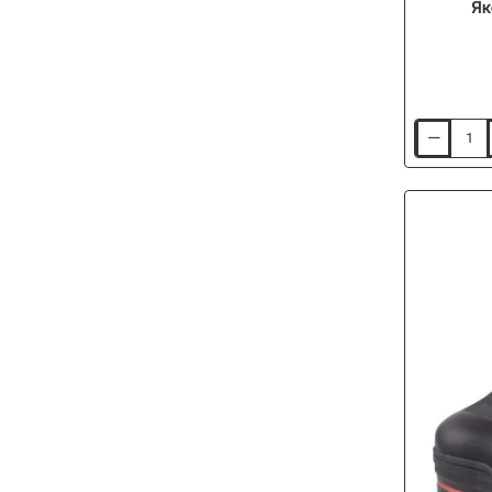
Як
Яке
TAIMEN
Anadyr
Jacket