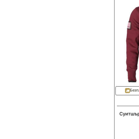
-
NEW
-20%
Безп
Суитшър