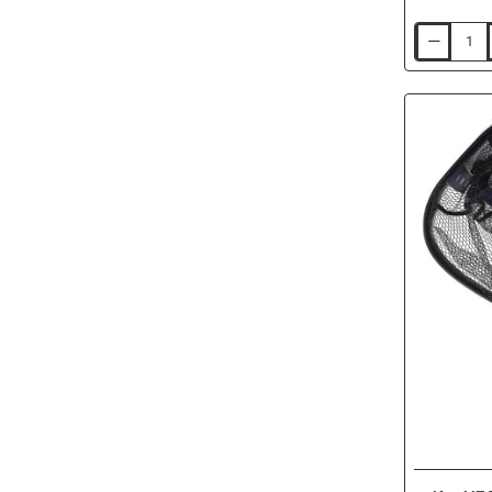
Суитшърт
TAIMEN
Menza
Embroidery
-
Burgundy
-20%