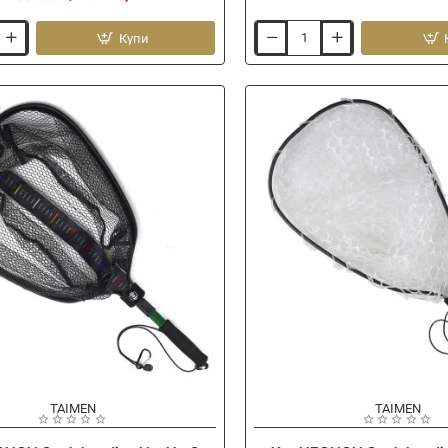
Купи
Аксесоар
NEGNON
Gear
Retractor
Rectangle
-20%
TAIMEN
Ново
TAIMEN