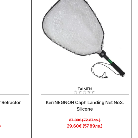
Grey
-20%
Ново
TAIMEN
Ново
Retractor
Кеп NEGNON Caph Landing Net No3.
Silicone
)
37.00€ (72.37лв.)
)
29.60€ (57.89лв.)