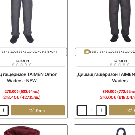
-20%
Ново
латна доставка до офис на Еконт
Безплатна доставка до оф
TAIMEN
TAIMEN
 гащеризон TAIMEN Orhon
Дишащ гащеризон TAIMEN 
Waders - NEW
Waders
273.00€ (533.94лв.)
395.00€ (772.55лв
218.40€ (427.15лв.)
316.00€ (618.04л
Купи
Дишащ
гащеризон
TAIMEN
Menza
Sonic