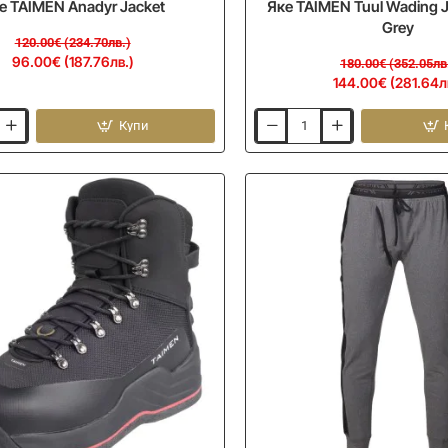
е TAIMEN Anadyr Jacket
Яке TAIMEN Tuul Wading J
Grey
120.00€ (234.70лв.)
96.00€ (187.76лв.)
180.00€ (352.05лв
144.00€ (281.64л
Купи
Яке
TAIMEN
Tuul
Wading
Jacket
-
Dark
Grey