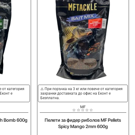
Ново
Ново
е от категория
⚠️ При поръчка на 3 кг или повече от категория
Еконт е
захранки доставката до офис на Еконт е
Безплатна.
MF
sh Bomb 600g
Пелети за фидер риболов MF Pellets
Spicy Mango 2mm 600g
)