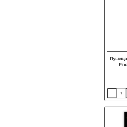
Пушеща 
Pine
Пушеща
добавка
MF
Smoke
Attractant
Pineapple
and
N-