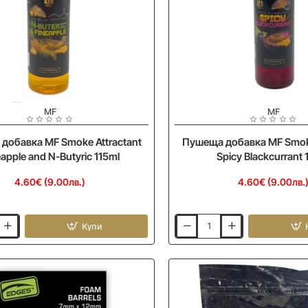
MF
MF
Ново
добавка MF Smoke Attractant
Пушеща добавка MF Smoke
apple and N-Butyric 115ml
Spicy Blackcurrant 
4.60€ (9.00лв.)
4.60€ (9.00лв.
Купи
Пушеща
добавка
MF
Smoke
Attractant
Spicy
Blackcurrant
115ml