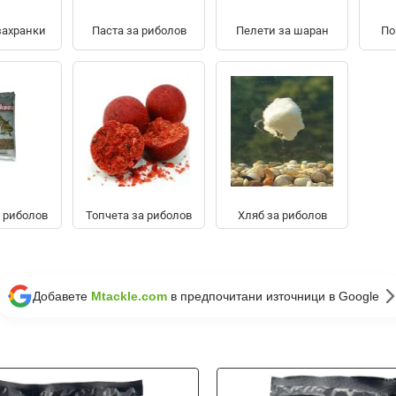
захранки
Паста за риболов
Пелети за шаран
По
 риболов
Топчета за риболов
Хляб за риболов
Добавете
Mtackle.com
в предпочитани източници в Google