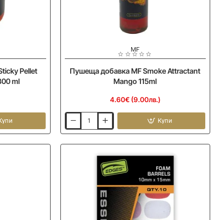
MF
Ново
Ново
icky Pellet
Пушеща добавка MF Smoke Attractant
300 ml
Mango 115ml
)
4.60€ (9.00лв.)
Купи
Купи
Пушеща
добавка
MF
Smoke
Attractant
Mango
115ml