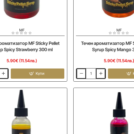
MF
MF
Ново
роматизатор MF Sticky Pellet
Течен ароматизатор MF St
p Spicy Strawberry 300 ml
Syrup Spicy Mango 
5.90€ (11.54лв.)
5.90€ (11.54лв.
Купи
Течен
тор
ароматизатор
MF
Sticky
Pellet
Syrup
Spicy
Mango
300
ml