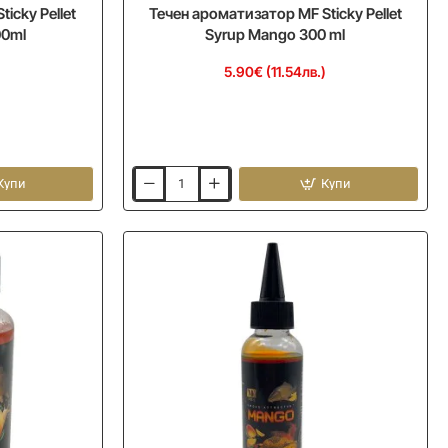
icky Pellet
Течен ароматизатор MF Sticky Pellet
00ml
Syrup Mango 300 ml
)
5.90€ (11.54лв.)
Купи
Купи
Течен
ароматизатор
MF
Sticky
Pellet
Syrup
Mango
300
ml