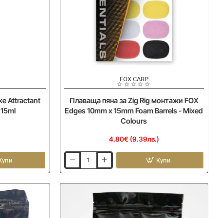
FOX CARP
Ново
Ново
 Attractant
Плаваща пяна за Zig Rig монтажи FOX
115ml
Edges 10mm x 15mm Foam Barrels - Mixed
Colours
)
4.80€ (9.39лв.)
Купи
Купи
Плаваща
пяна
за
Zig
Rig
монтажи
FOX
Edges