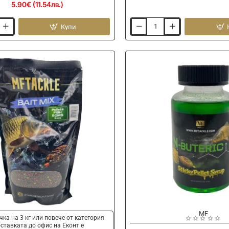
5.90€ (11.54лв.)
Купи
Захранка
MF
Groundbait
Fish
Bomb
600g
MF
Ново
чка на 3 кг или повече от категория
ставката до офис на Еконт е