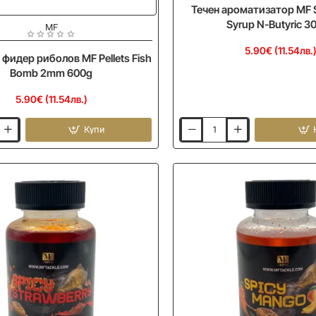
Течен ароматизатор MF St
Syrup N-Butyric 3
MF
5.90€ (11.54лв.
 фидер риболов MF Pellets Fish
Bomb 2mm 600g
5.90€ (11.54лв.)
Купи
Течен
ароматизатор
MF
Sticky
Pellet
Syrup
N-
Butyric
300ml