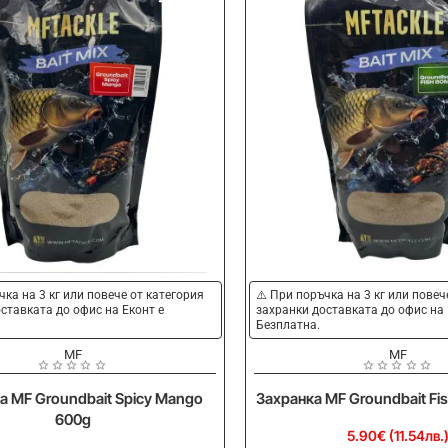
Ново
чка на 3 кг или повече от категория
⚠️ При поръчка на 3 кг или повеч
ставката до офис на Еконт е
захранки доставката до офис на 
Безплатна.
MF
MF
а MF Groundbait Spicy Mango
Захранка MF Groundbait Fi
600g
5.90€ (11.54лв.