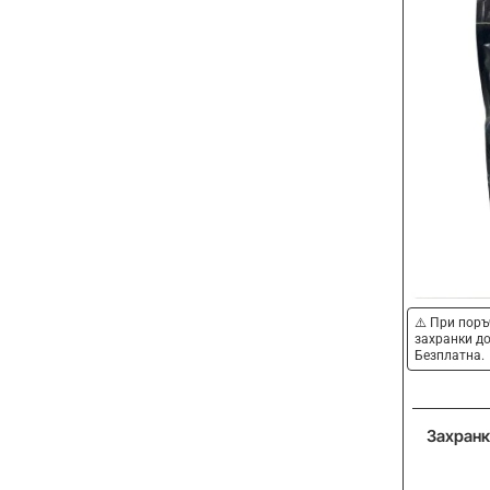
⚠️ При поръ
захранки до
Безплатна.
Захранк