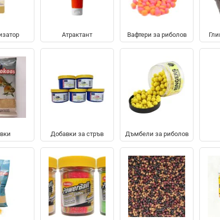
изатор
Атрактант
Вафтери за риболов
Гли
вки
Добавки за стръв
Дъмбели за риболов