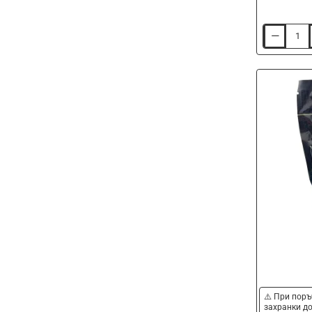
Захранка
MF
Groundbait
Spicy
Mango
600g
⚠️ При поръ
захранки до