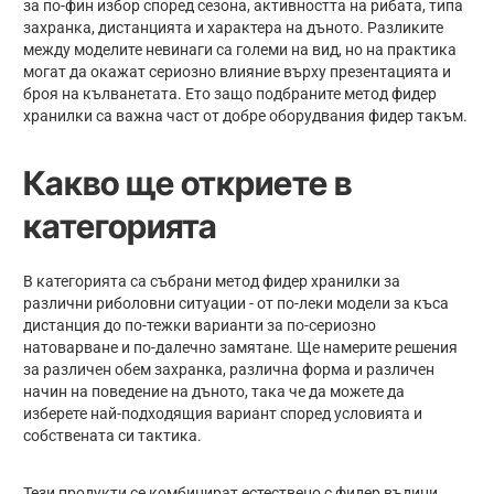
за по-фин избор според сезона, активността на рибата, типа
захранка, дистанцията и характера на дъното. Разликите
между моделите невинаги са големи на вид, но на практика
могат да окажат сериозно влияние върху презентацията и
броя на кълванетата. Ето защо подбраните метод фидер
хранилки са важна част от добре оборудвания фидер такъм.
Какво ще откриете в
категорията
В категорията са събрани метод фидер хранилки за
различни риболовни ситуации - от по-леки модели за къса
дистанция до по-тежки варианти за по-сериозно
натоварване и по-далечно замятане. Ще намерите решения
за различен обем захранка, различна форма и различен
начин на поведение на дъното, така че да можете да
изберете най-подходящия вариант според условията и
собствената си тактика.
Тези продукти се комбинират естествено с фидер въдици,