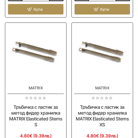
връзка
с
MATRIX
Купи
ластик
Купи
Feeder
за
Bead
метод
фидер
хранилка
MATRIX
Elasticated
Stems
M
MATRIX
MATRIX
Ново
Ново
Тръбичка с ластик за
Тръбичка с ластик за
метод фидер хранилка
метод фидер хранилка
MATRIX Elasticated Stems
MATRIX Elasticated Stems
S
XS
4.80€ (9.39лв.)
4.80€ (9.39лв.)