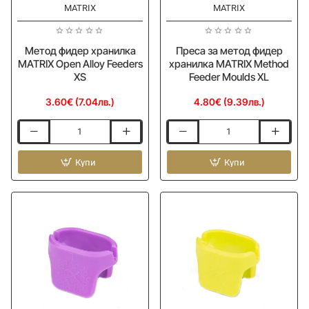
MATRIX
MATRIX
Ново
Ново
Метод фидер хранилка
Преса за метод фидер
MATRIX Open Alloy Feeders
хранилка MATRIX Method
XS
Feeder Moulds XL
3.60€ (7.04лв.)
4.80€ (9.39лв.)
Метод
Преса
фидер
за
хранилка
Купи
метод
Купи
MATRIX
фидер
Open
хранилка
Alloy
MATRIX
Feeders
Method
XS
Feeder
Moulds
XL