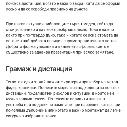
по-къса дистанция, когато е важно захранката да се оформи
лесно и да се освободи правилно на дъното.
При някои ситуации риболовците търсят модел, който да
стои устойчиво и да не се преобръща лесно. Това е важно
както при по-твърдо дъно, така и когато се иска стръвта да
остане в най-добрата позиция спрямо хранителното петно.
Добрата форма улеснява и пълненето с форма, което е
съществено за еднаква презентация при всяко замятане.
Грамаж и дистанция
Теглото е един от най-важните критерии при избор на метод
фидер хранилки. По-леките модели са подходящи за по-къси
дистанции, по-деликатен риболов и ситуации, в които не е
нужна голяма тежест. По-тежките варианти влизат в
употреба при по-далечно замятане, при насрещен вятър, при
по-голяма дълбочина или когато е важно монтажът да легне
сигурно в избраната точка.