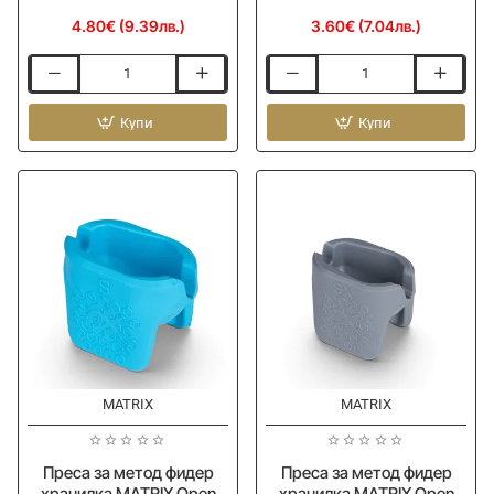
4.80€ (9.39лв.)
3.60€ (7.04лв.)
Преса
Преса
за
за
метод
Купи
метод
Купи
фидер
фидер
хранилка
хранилка
MATRIX
MATRIX
Open
Open
Alloy
Alloy
Feeders
Feeders
Moulds
Moulds
XL
M
MATRIX
MATRIX
Ново
Ново
Преса за метод фидер
Преса за метод фидер
хранилка MATRIX Open
хранилка MATRIX Open