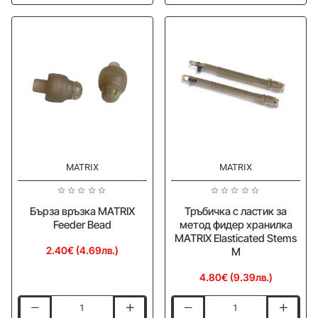
фидер
Hooklength
хранилки
Beads
MATRIX
Distance
Flight
Caps
MATRIX
MATRIX
Ново
Ново
Бърза връзка MATRIX
Тръбичка с ластик за
Feeder Bead
метод фидер хранилка
MATRIX Elasticated Stems
2.40€ (4.69лв.)
M
4.80€ (9.39лв.)
Бърза
Тръбичка