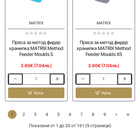
MATRIX
MATRIX
Ново
Ново
Преса за метод фидер
Преса за метод фидер
хранилка MATRIX Method
хранилка MATRIX Method
Feeder Moulds S
Feeder Moulds XS
3.60€ (7.04лв.)
3.60€ (7.04лв.)
Преса
Преса
за
за
метод
Купи
метод
Купи
фидер
фидер
хранилка
хранилка
MATRIX
MATRIX
1
2
3
4
5
6
7
8
9
Method
Method
Feeder
Feeder
Показани от 1 до 20 от 161 (9 страници)
Moulds
Moulds
S
XS