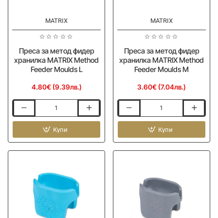
MATRIX
MATRIX
Ново
Ново
Преса за метод фидер
Преса за метод фидер
хранилка MATRIX Method
хранилка MATRIX Method
Feeder Moulds L
Feeder Moulds М
4.80€ (9.39лв.)
3.60€ (7.04лв.)
Преса
Преса
за
за
метод
Купи
метод
Купи
фидер
фидер
хранилка
хранилка
MATRIX
MATRIX
Method
Method
Feeder
Feeder
Moulds
Moulds
L
М