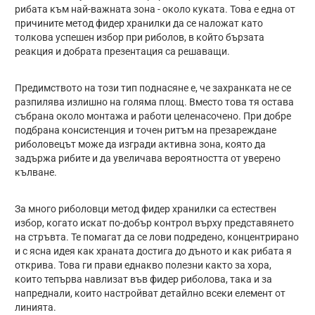
рибата към най-важната зона - около куката. Това е една от
причините метод фидер хранилки да се наложат като
толкова успешен избор при риболов, в който бързата
реакция и добрата презентация са решаващи.
Предимството на този тип поднасяне е, че захранката не се
разпилява излишно на голяма площ. Вместо това тя остава
събрана около монтажа и работи целенасочено. При добре
подбрана консистенция и точен ритъм на презареждане
риболовецът може да изгради активна зона, която да
задържа рибите и да увеличава вероятността от уверено
кълване.
За много риболовци метод фидер хранилки са естествен
избор, когато искат по-добър контрол върху представянето
на стръвта. Те помагат да се лови подредено, концентрирано
и с ясна идея как храната достига до дъното и как рибата я
открива. Това ги прави еднакво полезни както за хора,
които тепърва навлизат във фидер риболова, така и за
напреднали, които настройват детайлно всеки елемент от
линията.