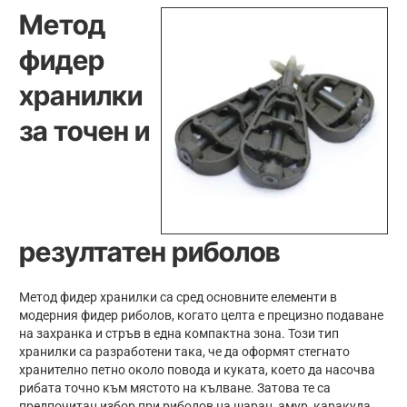
Метод
фидер
хранилки
за точен и
резултатен риболов
Метод фидер хранилки са сред основните елементи в
модерния фидер риболов, когато целта е прецизно подаване
на захранка и стръв в една компактна зона. Този тип
хранилки са разработени така, че да оформят стегнато
хранително петно около повода и куката, което да насочва
рибата точно към мястото на кълване. Затова те са
предпочитан избор при риболов на шаран, амур, каракуда,