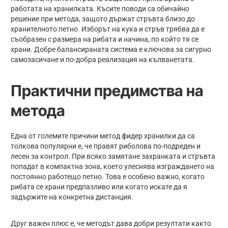
работата на хранилката. Късите поводи са обичайно
решение при метода, защото държат стръвта близо до
хранителното петно. Изборът на кука и стръв трябва да е
съобразен с размера на рибата и начина, по който тя се
храни. Добре балансираната система е ключова за сигурно
самозасичане и по-добра реализация на кълванетата.
Практични предимства на
метода
Една от големите причини метод фидер хранилки да са
толкова популярни е, че правят риболова по-подреден и
лесен за контрол. При всяко замятане захранката и стръвта
попадат в компактна зона, което улеснява изграждането на
постоянно работещо петно. Това е особено важно, когато
рибата се храни предпазливо или когато искате да я
задържите на конкретна дистанция.
Друг важен плюс е, че методът дава добри резултати както