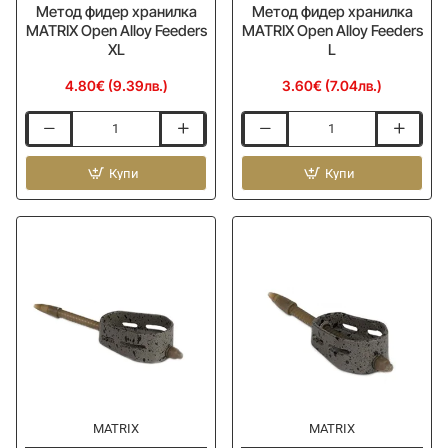
Метод фидер хранилка
Метод фидер хранилка
MATRIX Open Alloy Feeders
MATRIX Open Alloy Feeders
XL
L
4.80€ (9.39лв.)
3.60€ (7.04лв.)
Метод
Метод
фидер
фидер
хранилка
Купи
хранилка
Купи
MATRIX
MATRIX
Open
Open
Alloy
Alloy
Feeders
Feeders
XL
L
MATRIX
MATRIX
Ново
Ново