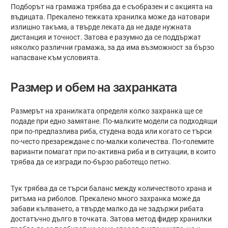
Подборът на грамажа трябва да е съобразен и с акцията на
въдицата. Прекалено тежката хранилка може да натовари
излишно такъма, а твърде леката да не даде нужната
дистанция и точност. Затова е разумно да се поддържат
няколко различни грамажа, за да има възможност за бързо
напасване към условията.
Размер и обем на захранката
Размерът на хранилката определя колко захранка ще се
подаде при едно замятане. По-малките модели са подходящи
при по-предпазлива риба, студена вода или когато се търси
по-често презареждане с по-малки количества. По-големите
варианти помагат при по-активна риба и в ситуации, в които
трябва да се изгради по-бързо работещо петно.
Тук трябва да се търси баланс между количеството храна и
ритъма на риболов. Прекалено много захранка може да
забави кълването, а твърде малко да не задържи рибата
достатъчно дълго в точката. Затова метод фидер хранилки