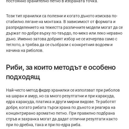
постоянно хранително петно в избраната точка.
Този тип хранилки са полезни и когато дъното изисква по-
стабилно лягане на монтажа. В зависимост от формата и
разпределението на тежестта различните модели могат да се
държат по-добре върху по-твърдо, по-меко или леко неравно
дъно. Именно затова добрият избор не се изчерпва само с
теглото, а трябва да се съобрази с конкретния водоем и
начина на риболов.
Риби, за които методът е особено
подходящ
Най-често метод фидер хранилки се използват при риболов
на шаран и амур, но са много резултатни и при каракуда,
едра каракуда, платика и други мирни видове. Те работят
добре, когато рибата търси храна по дъното и реагира на
концентрирано ароматно петно. При правилно подбрана
стръв и захранка могат да дадат отлични резултати както
при по-дребна, така и при по-едра риба.