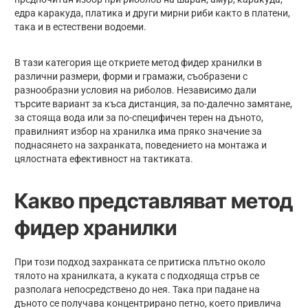
едра каракуда, платика и други мирни риби както в платени,
така и в естествени водоеми.
В тази категория ще откриете метод фидер хранилки в
различни размери, форми и грамажи, съобразени с
разнообразни условия на риболов. Независимо дали
търсите вариант за къса дистанция, за по-далечно замятане,
за стояща вода или за по-специфичен терен на дъното,
правилният избор на хранилка има пряко значение за
поднасянето на захранката, поведението на монтажа и
цялостната ефективност на тактиката.
Какво представляват метод
фидер хранилки
При този подход захранката се притиска плътно около
тялото на хранилката, а куката с подходяща стръв се
разполага непосредствено до нея. Така при падане на
дъното се получава концентрирано петно, което привлича