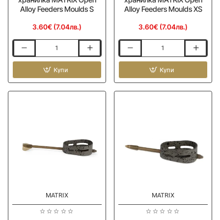
Alloy Feeders Moulds S
Alloy Feeders Moulds XS
3.60€ (7.04лв.)
3.60€ (7.04лв.)
Преса
Преса
за
за
метод
Купи
метод
Купи
фидер
фидер
хранилка
хранилка
MATRIX
MATRIX
Open
Open
Alloy
Alloy
Feeders
Feeders
Moulds
Moulds
S
XS
MATRIX
MATRIX
Ново
Ново