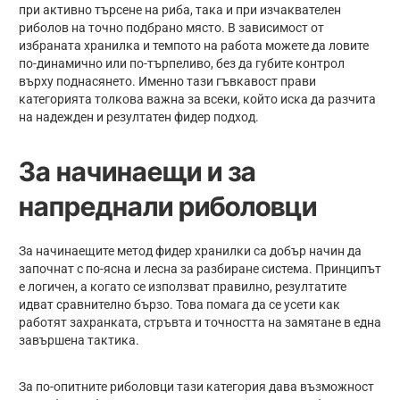
при активно търсене на риба, така и при изчаквателен
риболов на точно подбрано място. В зависимост от
избраната хранилка и темпото на работа можете да ловите
по-динамично или по-търпеливо, без да губите контрол
върху поднасянето. Именно тази гъвкавост прави
категорията толкова важна за всеки, който иска да разчита
на надежден и резултатен фидер подход.
За начинаещи и за
напреднали риболовци
За начинаещите метод фидер хранилки са добър начин да
започнат с по-ясна и лесна за разбиране система. Принципът
е логичен, а когато се използват правилно, резултатите
идват сравнително бързо. Това помага да се усети как
работят захранката, стръвта и точността на замятане в една
завършена тактика.
За по-опитните риболовци тази категория дава възможност