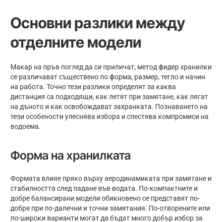
Основни разлики между
отделните модели
Макар на пръв поглед да си приличат, метод фидер хранилки
се различават съществено по форма, размер, тегло и начин
на работа. Точно тези разлики определят за каква
дистанция са подходящи, как летят при замятане, как лягат
на дъното и как освобождават захранката. Познаването на
тези особености улеснява избора и спестява компромиси на
водоема.
Форма на хранилката
Формата влияе пряко върху аеродинамиката при замятане и
стабилността след падане във водата. По-компактните и
добре балансирани модели обикновено се представят по-
добре при по-далечни и точни замятания. По-отворените или
по-широки варианти могат да бъдат много добър избор за