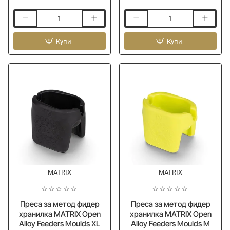
Тръбичка
Тръбичка
с
с
ластик
Купи
ластик
Купи
за
за
метод
метод
фидер
фидер
хранилка
хранилка
MATRIX
MATRIX
Elasticated
Elasticated
Stems
Stems
S
XS
MATRIX
MATRIX
Ново
Ново
Преса за метод фидер
Преса за метод фидер
хранилка MATRIX Open
хранилка MATRIX Open
Alloy Feeders Moulds XL
Alloy Feeders Moulds M