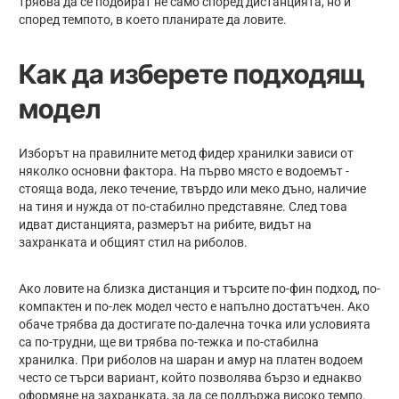
трябва да се подбират не само според дистанцията, но и
според темпото, в което планирате да ловите.
Как да изберете подходящ
модел
Изборът на правилните метод фидер хранилки зависи от
няколко основни фактора. На първо място е водоемът -
стояща вода, леко течение, твърдо или меко дъно, наличие
на тиня и нужда от по-стабилно представяне. След това
идват дистанцията, размерът на рибите, видът на
захранката и общият стил на риболов.
Ако ловите на близка дистанция и търсите по-фин подход, по-
компактен и по-лек модел често е напълно достатъчен. Ако
обаче трябва да достигате по-далечна точка или условията
са по-трудни, ще ви трябва по-тежка и по-стабилна
хранилка. При риболов на шаран и амур на платен водоем
често се търси вариант, който позволява бързо и еднакво
оформяне на захранката, за да се поддържа високо темпо.