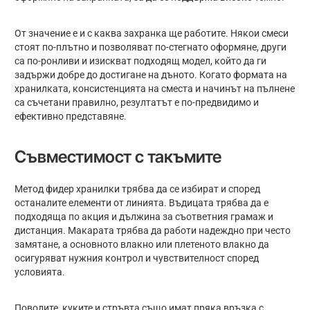
От значение е и с каква захранка ще работите. Някои смеси
стоят по-плътно и позволяват по-стегнато оформяне, други
са по-ронливи и изискват подходящ модел, който да ги
задържи добре до достигане на дъното. Когато формата на
хранилката, консистенцията на сместа и начинът на пълнене
са съчетани правилно, резултатът е по-предвидимо и
ефективно представяне.
Съвместимост с такъмите
Метод фидер хранилки трябва да се избират и според
останалите елементи от линията. Въдицата трябва да е
подходяща по акция и дължина за съответния грамаж и
дистанция. Макарата трябва да работи надеждно при често
замятане, а основното влакно или плетеното влакно да
осигуряват нужния контрол и чувствителност според
условията.
Поводите, куките и стръвта също имат пряка връзка с