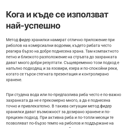
Кога и къде се използват
най-успешно
Метод фидер хранилки намират отлично приложение при
риболов на комерсиални водоеми, където рибата често
реагира бързо на добре поднесена храна. Там компактното
петно и близкото разположение на стръвта до захранката
дават много добри резултати. Същевременно този подход е
напълно подходящ и за язовири, езера и по-спокойни реки,
когато се търси стегната презентация и контролирано
хранене.
При студена вода или по-предпазлива риба често е по-важно
захранката да не е прекомерно много, а да е поднесена
точно и привлекателно. В такива ситуации метод фидер
хранилки дават възможност за дозирано хранене и по-
прецизен подход. При активна риба и по-топли месеци те
позволяват по-бързо темпо на риболов и поддържане на