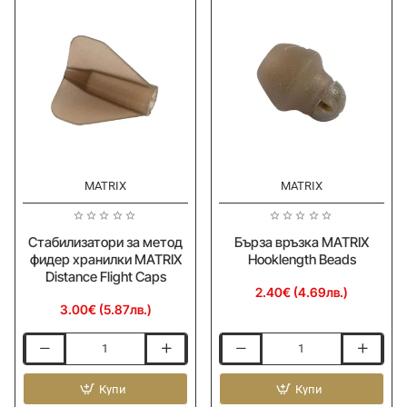
MATRIX
MATRIX
Ново
Ново
Стабилизатори за метод
Бърза връзка MATRIX
фидер хранилки MATRIX
Hooklength Beads
Distance Flight Caps
2.40€ (4.69лв.)
3.00€ (5.87лв.)
Стабилизатори
Бърза
за
връзка
метод
Купи
MATRIX
Купи