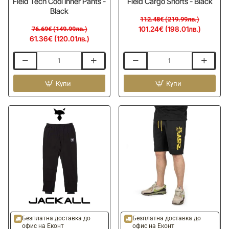
Field Tech Cool Inner Pants -
Field Cargo Shorts - Black
Black
112.48€ (219.99лв.)
101.24€ (198.01лв.)
76.69€ (149.99лв.)
61.36€ (120.01лв.)
UV
Къси
панталони
панталони
JACKALL
Купи
JACKALL
Купи
Field
Field
Tech
Cargo
Cool
Shorts
Inner
-
Pants
Black
-
Black
-10%
Безплатна доставка до
Безплатна доставка до
офис на Еконт
офис на Еконт