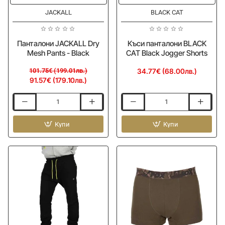
JACKALL
BLACK CAT
Панталони JACKALL Dry
Къси панталони BLACK
Mesh Pants - Black
CAT Black Jogger Shorts
101.75€ (199.01лв.)
34.77€ (68.00лв.)
91.57€ (179.10лв.)
Панталони
Къси
JACKALL
панталони
Dry
Купи
BLACK
Купи
Mesh
CAT
Pants
Black
-
Jogger
Black
Shorts