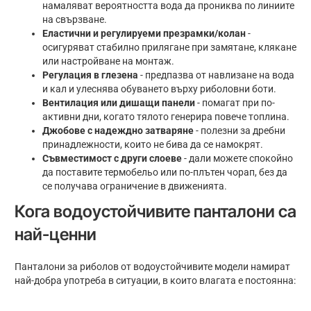
намаляват вероятността вода да прониква по линиите
на свързване.
Еластични и регулируеми презрамки/колан
-
осигуряват стабилно прилягане при замятане, клякане
или настройване на монтаж.
Регулация в глезена
- предпазва от навлизане на вода
и кал и улеснява обуването върху риболовни боти.
Вентилация или дишащи панели
- помагат при по-
активни дни, когато тялото генерира повече топлина.
Джобове с надеждно затваряне
- полезни за дребни
принадлежности, които не бива да се намокрят.
Съвместимост с други слоеве
- дали можете спокойно
да поставите термобельо или по-плътен чорап, без да
се получава ограничение в движенията.
Кога водоустойчивите панталони са
най-ценни
Панталони за риболов от водоустойчивите модели намират
най-добра употреба в ситуации, в които влагата е постоянна: