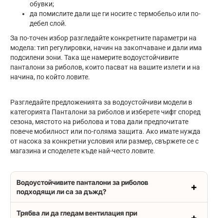
обувки;
да помислите дали ще ги носите с термобельо или по-
дебел слой.
За по-точен избор разгледайте конкретните параметри на
модела: тип регулировки, начин на закопчаване и дали има
подсилени зони. Така ще намерите водоустойчивите
панталони за риболов, които пасват на вашите излети и на
начина, по който ловите.
Разгледайте предложенията за водоустойчиви модели в
категорията Панталони за риболов и изберете чифт според
сезона, мястото на риболова и това дали предпочитате
повече мобилност или по-голяма защита. Ако имате нужда
от насока за конкретни условия или размер, свържете се с
магазина и споделете къде най-често ловите.
Водоустойчивите панталони за риболов
подходящи ли са за дъжд?
Трябва ли да гледам вентилация при