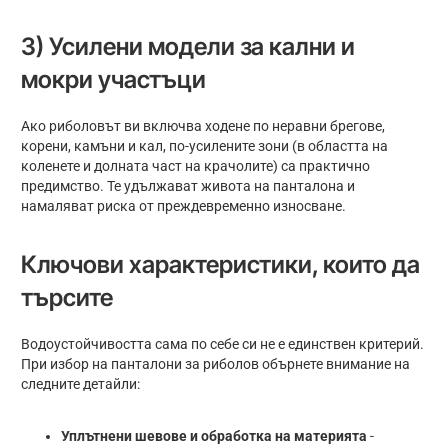
3) Усилени модели за кални и
мокри участъци
Ако риболовът ви включва ходене по неравни брегове,
корени, камъни и кал, по-усилените зони (в областта на
коленете и долната част на крачолите) са практично
предимство. Те удължават живота на панталона и
намаляват риска от преждевременно износване.
Ключови характеристики, които да
търсите
Водоустойчивостта сама по себе си не е единствен критерий.
При избор на панталони за риболов обърнете внимание на
следните детайли:
Уплътнени шевове и обработка на материята
-