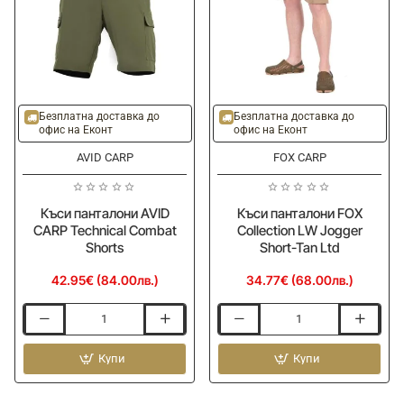
Безплатна доставка до
Безплатна доставка до
офис на Еконт
офис на Еконт
AVID CARP
FOX CARP
Къси панталони AVID
Къси панталони FOX
CARP Technical Combat
Collection LW Jogger
Shorts
Short-Tan Ltd
42.95€ (84.00лв.)
34.77€ (68.00лв.)
Къси
Къси
панталони
панталони
AVID
Купи
FOX
Купи
CARP
Collection
Technical
LW