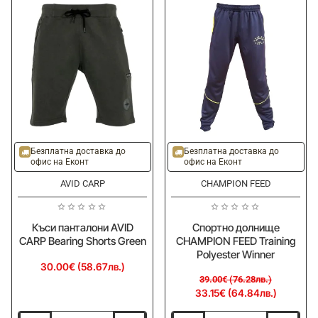
-15%
Ново
Ново
Безплатна доставка до
Безплатна доставка до
офис на Еконт
офис на Еконт
AVID CARP
CHAMPION FEED
Къси панталони AVID
Спортно долнище
CARP Bearing Shorts Green
CHAMPION FEED Training
Polyester Winner
30.00€ (58.67лв.)
39.00€ (76.28лв.)
33.15€ (64.84лв.)