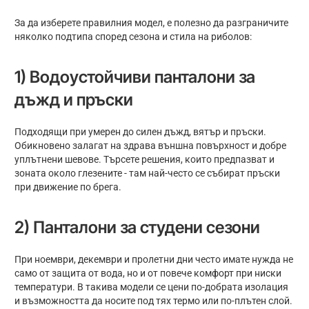
За да изберете правилния модел, е полезно да разграничите
няколко подтипа според сезона и стила на риболов:
1) Водоустойчиви панталони за
дъжд и пръски
Подходящи при умерен до силен дъжд, вятър и пръски.
Обикновено залагат на здрава външна повърхност и добре
уплътнени шевове. Търсете решения, които предпазват и
зоната около глезените - там най-често се събират пръски
при движение по брега.
2) Панталони за студени сезони
При ноември, декември и пролетни дни често имате нужда не
само от защита от вода, но и от повече комфорт при ниски
температури. В такива модели се цени по-добрата изолация
и възможността да носите под тях термо или по-плътен слой.