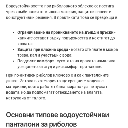
Водоустойчивостта при риболовното облекло се постига
чрез комбинация от външна материя, защитни слоеве и
конструктивни решения. В практиката това се превръща в:
Ограничаване на проникването на дъжд и пръски
-
капките остават върху повърхността и не стигат до
кожата;
Защита при влажна среда
- когато стъпвате в мокра
трева, кал и участъци с вода;
По-дълъг комфорт
- сухотата на краката намалява
усещането за студ и дискомфорт при чакане.
При по-активен риболов ключово е и как панталоните
дишат. Затова в категорията ще срещнете модели с
материали, които работят балансирано - да не пускат
водата, но да подпомагат отвеждането на влагата,
натрупана от тялото.
Основни типове водоустойчиви
панталони за риболов