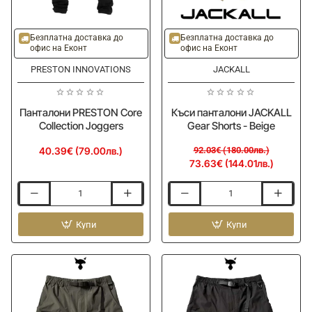
-20%
Безплатна доставка до
Безплатна доставка до
офис на Еконт
офис на Еконт
PRESTON INNOVATIONS
JACKALL
Панталони PRESTON Core
Къси панталони JACKALL
Collection Joggers
Gear Shorts - Beige
40.39€ (79.00лв.)
92.03€ (180.00лв.)
73.63€ (144.01лв.)
Панталони
Къси
PRESTON
панталони
Core
Купи
JACKALL
Купи
Collection
Gear
Joggers
Shorts
-
Beige