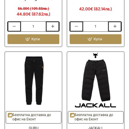
56.00€ (109.53лв.)
42.00€ (82.14лв.)
44.80€ (87.62лв.)
Панталони
Къси
TAIMEN
панталони
Sharga
Купи
PRESTON
Купи
Heavy
Duratech
Weight
Shorts
Pants
-15%
-20%
Безплатна доставка до
Безплатна доставка до
офис на Еконт
офис на Еконт
GURU
JACKALL