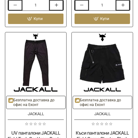
Панталони
Панталони
JACKALL
GURU
Protection
Купи
Match
Купи
Pants
Kombats
PA-
A001
-
Black
-20%
-10%
Безплатна доставка до
Безплатна доставка до
офис на Еконт
офис на Еконт
JACKALL
JACKALL
UV панталони JACKALL
Къси панталони JACKALL