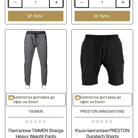
Къси
Спортно
панталони
долнище
AVID
Купи
CHAMPION
Купи
CARP
FEED
Bearing
Training
Shorts
Polyester
Green
Winner
-20%
Ново
Безплатна доставка до
Безплатна доставка до
офис на Еконт
офис на Еконт
TAIMEN
PRESTON INNOVATIONS
Панталони TAIMEN Sharga
Къси панталони PRESTON
Heavy Weight Pants
Duratech Shorts