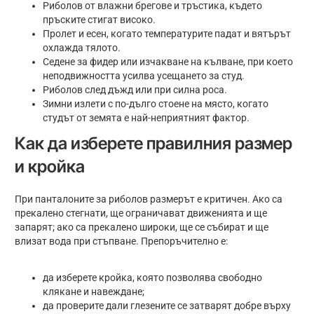
Риболов от влажни брегове и тръстика, където
пръските стигат високо.
Пролет и есен, когато температурите падат и вятърът
охлажда тялото.
Седене за фидер или изчакване на кълване, при което
неподвижността усилва усещането за студ.
Риболов след дъжд или при силна роса.
Зимни излети с по-дълго стоене на място, когато
студът от земята е най-неприятният фактор.
Как да изберете правилния размер
и кройка
При панталоните за риболов размерът е критичен. Ако са
прекалено стегнати, ще ограничават движенията и ще
запарят; ако са прекалено широки, ще се събират и ще
влизат вода при стъпване. Препоръчително е:
да изберете кройка, която позволява свободно
клякане и навеждане;
да проверите дали глезените се затварят добре върху