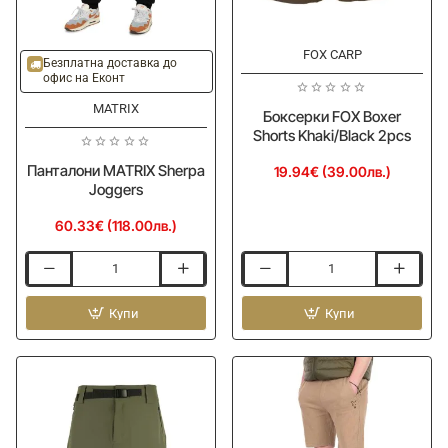
FOX CARP
Безплатна доставка до
офис на Еконт
MATRIX
Боксерки FOX Boxer
Shorts Khaki/Black 2pcs
Панталони MATRIX Sherpa
19.94€ (39.00лв.)
Joggers
60.33€ (118.00лв.)
Панталони
Боксерки
MATRIX
FOX
Sherpa
Купи
Boxer
Купи
Joggers
Shorts
Khaki/Black
2pcs