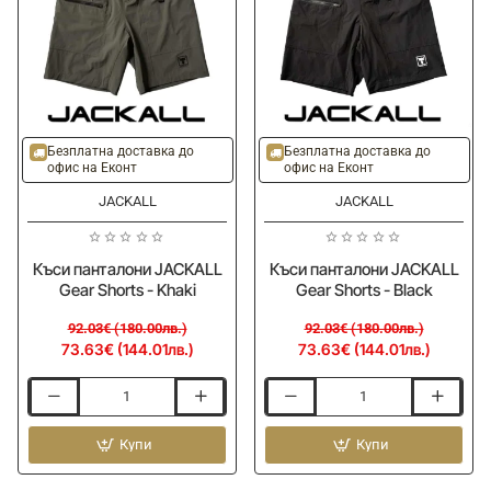
-20%
-20%
Безплатна доставка до
Безплатна доставка до
офис на Еконт
офис на Еконт
JACKALL
JACKALL
Къси панталони JACKALL
Къси панталони JACKALL
Gear Shorts - Khaki
Gear Shorts - Black
92.03€ (180.00лв.)
92.03€ (180.00лв.)
73.63€ (144.01лв.)
73.63€ (144.01лв.)
Къси
Къси
панталони
панталони
JACKALL
Купи
JACKALL
Купи
Gear
Gear
Shorts
Shorts