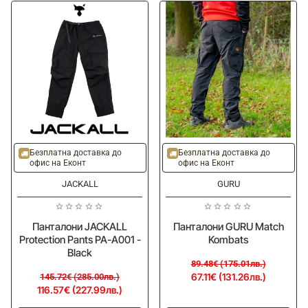
-
-
Khaki
Black
-20%
-25%
Безплатна доставка до
Безплатна доставка до
офис на Еконт
офис на Еконт
JACKALL
GURU
Панталони JACKALL
Панталони GURU Match
Protection Pants PA-A001 -
Kombats
Black
89.48€ (175.01лв.)
67.11€ (131.26лв.)
145.72€ (285.00лв.)
116.57€ (227.99лв.)