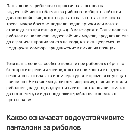
Панталони за риболов са практичната основа на
водоустойчивото облекло за риболов - изборът, който ви
дава спокойствие, когато краката са в контакт с влажна
трева, мокри брегове, паднали водни пръски или когато
стоите дълго при вятър и дъжд. В категорията Панталони за
риболов са включени водоустойчиви модели, предназначени
да ограничат проникването на вода, като същевременно
поддържат комфорт при движение и смяна на позиции.
Тези панталони са особено полезни при риболов от бряг по
българските реки и язовири, както и при излети в студени
сезони, когато влагата и температурните промени се усещат
най-силно. Независимо дали сте фидерджия, спинингист или
риболовец на дъно, водоустойчивите панталони ви помагат
да останете сухи и да продължите риболова с по-малко
прекъсвания.
Какво означават водоустойчивите
панталони за риболов