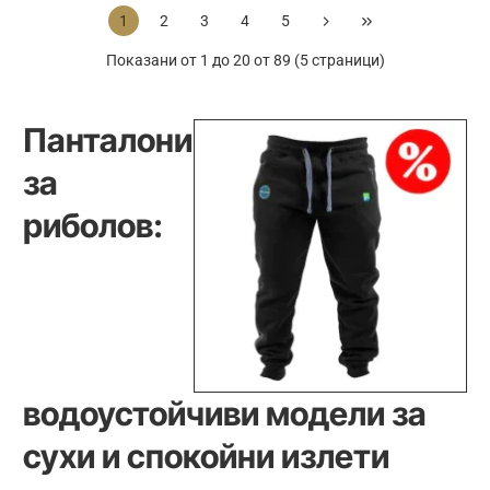
Combat
Jogger
1
2
3
4
5
Shorts
Short-
Tan
Показани от 1 до 20 от 89 (5 страници)
Ltd
Панталони
за
риболов:
водоустойчиви модели за
сухи и спокойни излети