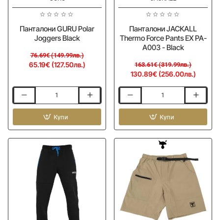
Панталони GURU Polar
Панталони JACKALL
Joggers Black
Thermo Force Pants EX PA-
A003 - Black
76.69€ (149.99лв.)
65.19€ (127.50лв.)
163.61€ (319.99лв.)
130.89€ (256.00лв.)
Панталони
Панталони
GURU
JACKALL
Polar
Купи
Thermo
Купи
Joggers
Force
Black
Pants
EX
PA-
A003
-
Black