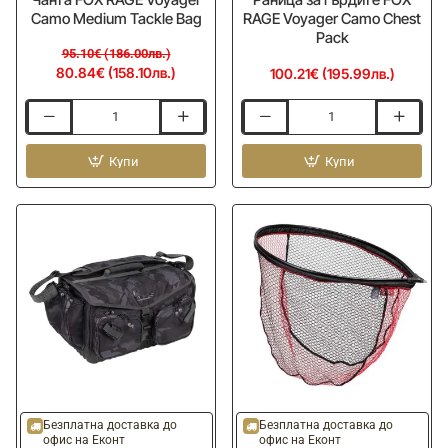
Camo Medium Tackle Bag
RAGЕ Voyager Camo Chest
Pack
95.10€ (186.00лв.)
80.84€ (158.10лв.)
100.21€ (195.99лв.)
Чанта
Раница
FOX
за
RAGЕ
Купи
гърдите
Купи
Voyager
FOX
Camo
RAGЕ
Medium
Voyager
Tackle
Camo
Bag
Chest
Pack
Безплатна доставка до
Безплатна доставка до
офис на Еконт
офис на Еконт