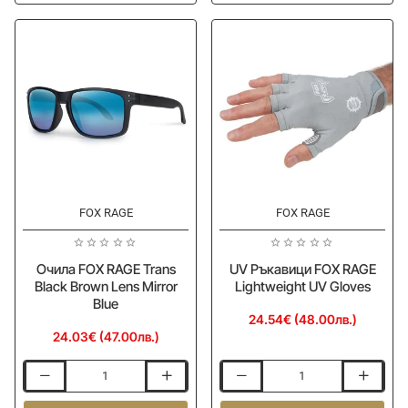
Black
Black
Grey
Wrap
Lens
Brown
Eyewear
Lens
Eyewear
FOX RAGE
FOX RAGE
Очила FOX RAGE Trans
UV Ръкавици FOX RAGE
Black Brown Lens Mirror
Lightweight UV Gloves
Blue
24.54€ (48.00лв.)
24.03€ (47.00лв.)
Очила
UV
FOX
Ръкавици