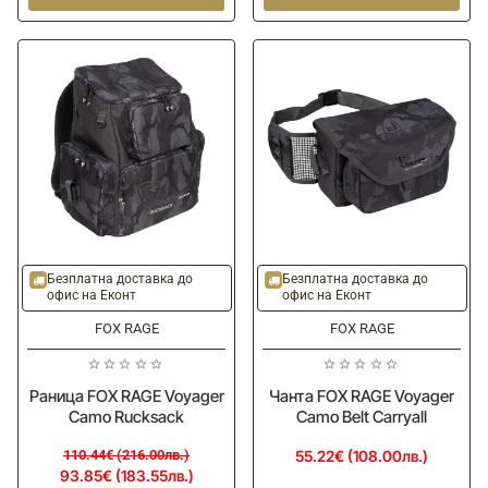
Voyager
Voyager
Camo
Camo
Belt
Moulded
Bag
XL
Carryall
-15%
Безплатна доставка до
Безплатна доставка до
офис на Еконт
офис на Еконт
FOX RAGE
FOX RAGE
Раница FOX RAGЕ Voyager
Чанта FOX RAGЕ Voyager
Camo Rucksack
Camo Belt Carryall
110.44€ (216.00лв.)
55.22€ (108.00лв.)
93.85€ (183.55лв.)