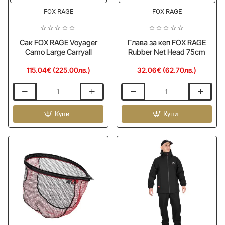
FOX RAGE
FOX RAGE
Сак FOX RAGE Voyager
Глава за кеп FOX RAGE
Camo Large Carryall
Rubber Net Head 75cm
115.04€ (225.00лв.)
32.06€ (62.70лв.)
Сак
Глава
FOX
за
RAGE
Купи
кеп
Купи
Voyager
FOX
Camo
RAGE
Large
Rubber
Carryall
Net
Head
75cm