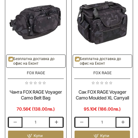
Безплатна доставка до
Безплатна доставка до
офис на Еконт
офис на Еконт
FOX RAGE
FOX RAGE
Чанта FOX RAGE Voyager
Сак FOX RAGЕ Voyager
Camo Belt Bag
Camo Moulded XL Carryall
70.56€ (138.00лв.)
95.10€ (186.00лв.)
Чанта
Сак
FOX
FOX
RAGE
Купи
RAGЕ
Купи