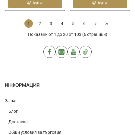
RAGE
Купи
FOX
Купи
Trans
RAGE
Black
Lightweight
Brown
UV
1
2
3
4
5
6
Lens
Gloves
Mirror
Показани от 1 до 20 от 103 (6 страници)
Blue
ИНФОРМАЦИЯ
За нас
Блог
Доставка
Общи условия за търговия