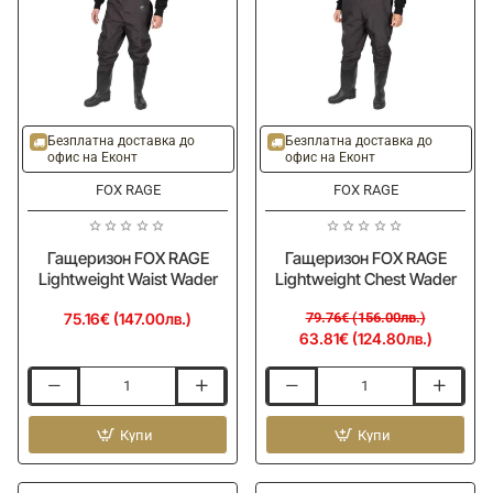
-20%
Безплатна доставка до
Безплатна доставка до
офис на Еконт
офис на Еконт
FOX RAGE
FOX RAGE
Гащеризон FOX RAGE
Гащеризон FOX RAGE
Lightweight Waist Wader
Lightweight Chest Wader
75.16€ (147.00лв.)
79.76€ (156.00лв.)
63.81€ (124.80лв.)
Гащеризон
Гащеризон
FOX
FOX
RAGE
Купи
RAGE
Купи
Lightweight
Lightweight
Waist
Chest