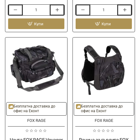
Раница
Чанта
FOX
FOX
RAGЕ
Купи
RAGЕ
Купи
Voyager
Voyager
Camo
Camo
Rucksack
Belt
Carryall
-15%
Безплатна доставка до
Безплатна доставка до
офис на Еконт
офис на Еконт
FOX RAGE
FOX RAGE
Чанта FOX RAGЕ Voyager
Раница за гърдите FOX