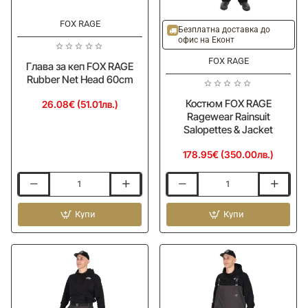
FOX RAGE
Безплатна доставка до
офис на Еконт
FOX RAGE
Глава за кеп FOX RAGE
Rubber Net Head 60cm
Костюм FOX RAGE
26.08€ (51.01лв.)
Ragewear Rainsuit
Salopettes & Jacket
178.95€ (350.00лв.)
Глава
Костюм
за
FOX
кеп
Купи
RAGE
Купи
FOX
Ragewear
RAGE
Rainsuit
Rubber
Salopettes
Net
&
Head
Jacket
60cm