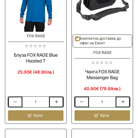
FOX RAGE
Ново
Безплатна доставка до
офис на Еконт
FOX RAGE
Блуза FOX RAGE Blue
Hooded T
Чанта FOX RAGE
25.00€ (48.90лв.)
Messenger Bag
40.90€ (79.99лв.)
Блуза
Чанта
FOX
FOX
RAGE
Купи
RAGE
Купи
Blue
Messenger
Hooded
Bag
T