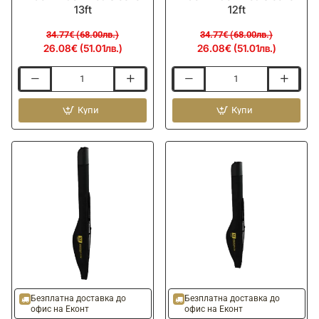
13ft
12ft
34.77€ (68.00лв.)
34.77€ (68.00лв.)
26.08€ (51.01лв.)
26.08€ (51.01лв.)
Калъф
Калъф
за
за
въдица
Купи
въдица
Купи
DAIWA
DAIWA
Black
Black
Widow
Widow
Rod
Rod
Sleeve
Sleeve
13ft
12ft
-15%
-15%
Безплатна доставка до
Безплатна доставка до
офис на Еконт
офис на Еконт