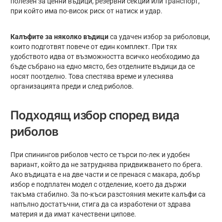
полезен за ценни въдици, резервни секции или транспорт,
при който има по-висок риск от натиск и удар.
Калъфите за няколко въдици
са удачен избор за риболовци,
които подготвят повече от един комплект. При тях
удобството идва от възможността всичко необходимо да
бъде събрано на едно място, без отделните въдици да се
носят поотделно. Това спестява време и улеснява
организацията преди и след риболов.
Подходящ избор според вида
риболов
При спинингов риболов често се търси по-лек и удобен
вариант, който да не затруднява придвижването по брега.
Ако въдицата е на две части и се пренася с макара, добър
избор е подплатен модел с отделение, което да държи
такъма стабилно. За по-къси разстояния меките калъфи са
напълно достатъчни, стига да са изработени от здрава
материя и да имат качествени ципове.