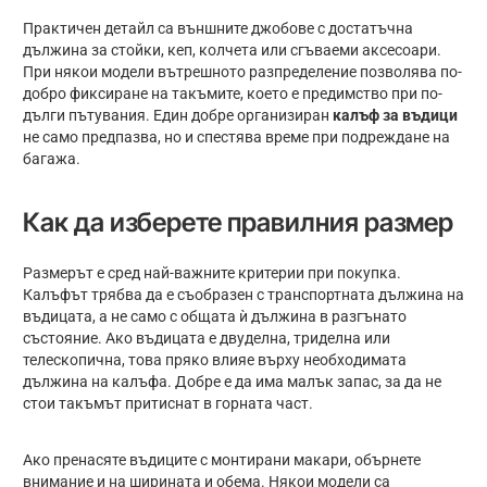
Практичен детайл са външните джобове с достатъчна
дължина за стойки, кеп, колчета или сгъваеми аксесоари.
При някои модели вътрешното разпределение позволява по-
добро фиксиране на такъмите, което е предимство при по-
дълги пътувания. Един добре организиран
калъф за въдици
не само предпазва, но и спестява време при подреждане на
багажа.
Как да изберете правилния размер
Размерът е сред най-важните критерии при покупка.
Калъфът трябва да е съобразен с транспортната дължина на
въдицата, а не само с общата ѝ дължина в разгънато
състояние. Ако въдицата е двуделна, триделна или
телескопична, това пряко влияе върху необходимата
дължина на калъфа. Добре е да има малък запас, за да не
стои такъмът притиснат в горната част.
Ако пренасяте въдиците с монтирани макари, обърнете
внимание и на ширината и обема. Някои модели са