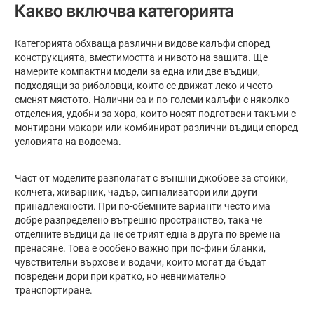
Какво включва категорията
Категорията обхваща различни видове калъфи според
конструкцията, вместимостта и нивото на защита. Ще
намерите компактни модели за една или две въдици,
подходящи за риболовци, които се движат леко и често
сменят мястото. Налични са и по-големи калъфи с няколко
отделения, удобни за хора, които носят подготвени такъми с
монтирани макари или комбинират различни въдици според
условията на водоема.
Част от моделите разполагат с външни джобове за стойки,
колчета, живарник, чадър, сигнализатори или други
принадлежности. При по-обемните варианти често има
добре разпределено вътрешно пространство, така че
отделните въдици да не се трият една в друга по време на
пренасяне. Това е особено важно при по-фини бланки,
чувствителни върхове и водачи, които могат да бъдат
повредени дори при кратко, но невнимателно
транспортиране.