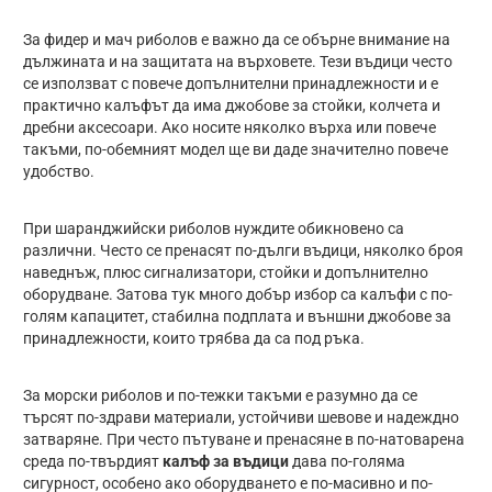
За фидер и мач риболов е важно да се обърне внимание на
дължината и на защитата на върховете. Тези въдици често
се използват с повече допълнителни принадлежности и е
практично калъфът да има джобове за стойки, колчета и
дребни аксесоари. Ако носите няколко върха или повече
такъми, по-обемният модел ще ви даде значително повече
удобство.
При шаранджийски риболов нуждите обикновено са
различни. Често се пренасят по-дълги въдици, няколко броя
наведнъж, плюс сигнализатори, стойки и допълнително
оборудване. Затова тук много добър избор са калъфи с по-
голям капацитет, стабилна подплата и външни джобове за
принадлежности, които трябва да са под ръка.
За морски риболов и по-тежки такъми е разумно да се
търсят по-здрави материали, устойчиви шевове и надеждно
затваряне. При често пътуване и пренасяне в по-натоварена
среда по-твърдият
калъф за въдици
дава по-голяма
сигурност, особено ако оборудването е по-масивно и по-