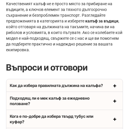
Качественият калъф не е просто място за прибиране на
въдиците, а ключов елемент за тяхното дългосрочно
съхранение и безпроблемен транспорт. Разгледайте
предложенията в категорията и изберете
калъф за въдици
,
който отговаря на дължината на такъмите, начина ви на
риболов и условията, в които пътувате. Ако се колебаете кой
модел е най-подходящ, свържете се с нас и ще ви помогнем
да подберете практично и надеждно решение за вашата
екипировка.
Въпроси и отговори
Как да избера правилната дължина на калъфа?
Подходящ ли е мек калъф за ежедневно
ползване?
Кога е по-добре да избера твърд тубус или
куфар?