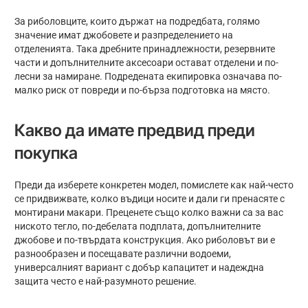
За риболовците, които държат на подредбата, голямо
значение имат джобовете и разпределението на
отделенията. Така дребните принадлежности, резервните
части и допълнителните аксесоари остават отделени и по-
лесни за намиране. Подредената екипировка означава по-
малко риск от повреди и по-бърза подготовка на място.
Какво да имате предвид преди
покупка
Преди да изберете конкретен модел, помислете как най-често
се придвижвате, колко въдици носите и дали ги пренасяте с
монтирани макари. Преценете също колко важни са за вас
ниското тегло, по-дебелата подплата, допълнителните
джобове и по-твърдата конструкция. Ако риболовът ви е
разнообразен и посещавате различни водоеми,
универсалният вариант с добър капацитет и надеждна
защита често е най-разумното решение.