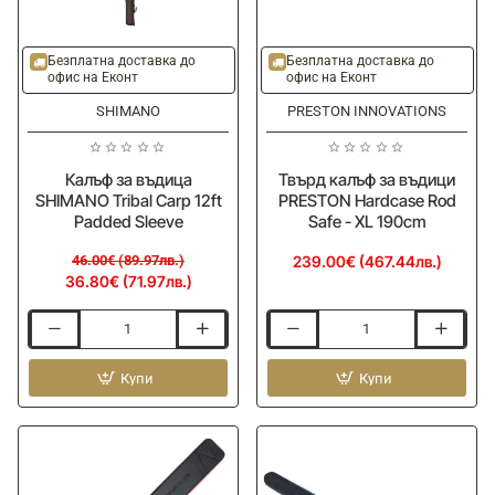
-20%
Ново
Безплатна доставка до
Безплатна доставка до
офис на Еконт
офис на Еконт
SHIMANO
PRESTON INNOVATIONS
Калъф за въдица
Твърд калъф за въдици
SHIMANO Tribal Carp 12ft
PRESTON Hardcase Rod
Padded Sleeve
Safe - XL 190cm
46.00€ (89.97лв.)
239.00€ (467.44лв.)
36.80€ (71.97лв.)
Калъф
Твърд
за
калъф
въдица
Купи
за
Купи
SHIMANO
въдици
Tribal
PRESTON
Carp
Hardcase
12ft
Rod
Padded
Safe