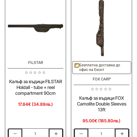
FILSTAR
Ново
Ново
Безплатна доставка до
офис на Еконт
FOX CARP
Калъф за въдици FILSTAR
Holdall - tube + reel
compartment 90cm
Калъф за въдици FOX
Camolite Double Sleeves
17.84€ (34.89лв.)
13ft
95.00€ (185.80лв.)
Калъф
Калъф