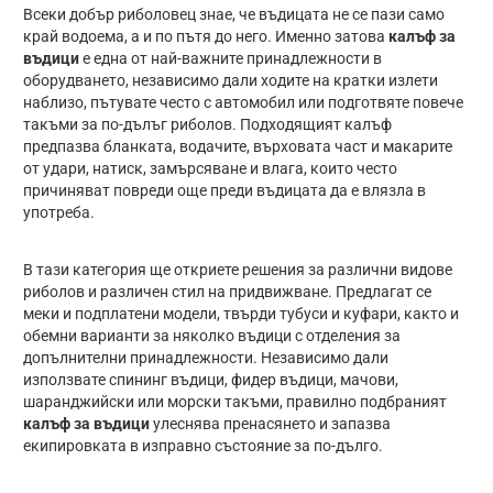
Всеки добър риболовец знае, че въдицата не се пази само
край водоема, а и по пътя до него. Именно затова
калъф за
въдици
е една от най-важните принадлежности в
оборудването, независимо дали ходите на кратки излети
наблизо, пътувате често с автомобил или подготвяте повече
такъми за по-дълъг риболов. Подходящият калъф
предпазва бланката, водачите, върховата част и макарите
от удари, натиск, замърсяване и влага, които често
причиняват повреди още преди въдицата да е влязла в
употреба.
В тази категория ще откриете решения за различни видове
риболов и различен стил на придвижване. Предлагат се
меки и подплатени модели, твърди тубуси и куфари, както и
обемни варианти за няколко въдици с отделения за
допълнителни принадлежности. Независимо дали
използвате спининг въдици, фидер въдици, мачови,
шаранджийски или морски такъми, правилно подбраният
калъф за въдици
улеснява пренасянето и запазва
екипировката в изправно състояние за по-дълго.