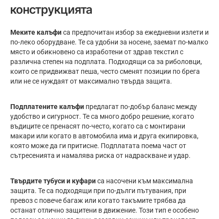
конструкцията
Меките калъфи
са предпочитан избор за ежедневни излети и
по-леко оборудване. Те са удобни за носене, заемат по-малко
място и обикновено са изработени от здрав текстил с
различна степен на подплата. Подходящи са за риболовци,
които се придвижват пеша, често сменят позиции по брега
или не се нуждаят от максимално твърда защита.
Подплатените калъфи
предлагат по-добър баланс между
удобство и сигурност. Те са много добро решение, когато
въдиците се пренасят по-често, когато са с монтирани
макари или когато в автомобила има и друга екипировка,
която може да ги притисне. Подплатата поема част от
сътресенията и намалява риска от надраскване и удар.
Твърдите тубуси и куфари
са насочени към максимална
защита. Те са подходящи при по-дълги пътувания, при
превоз с повече багаж или когато такъмите трябва да
останат отлично защитени в движение. Този тип е особено