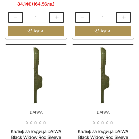
84.14€ (164.56лв.)
Калъф
Калъф
за
за
въдици
Купи
въдица
Купи
GURU
BLACK
Team
CAT
Guru
BLCK
2
Rod
Rod
Shield
Holdall
195cm
-25%
-25%
DAIWA
DAIWA
Калъф за въдица DAIWA
Калъф за въдица DAIWA
Black Widow Rod Sleeve
Black Widow Rod Sleeve