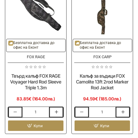
1.45m
Безплатна доставка до
Безплатна доставка до
офис на Еконт
офис на Еконт
FOX RAGE
FOX CARP
Твърд калъф FOX RAGE
Калъф за въдици FОХ
Voyager Hard Rod Sleeve
Camolite 13ft 2rod Marker
Triple 1.3m
Rod Jacket
83.85€ (164.00лв.)
94.59€ (185.00лв.)
Твърд
Калъф
калъф
за
FOX
Купи
въдици
Купи
RAGE
FОХ
Voyager
Camolite