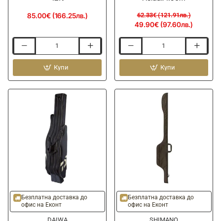
85.00€ (166.25лв.)
62.33€ (121.91лв.)
49.90€ (97.60лв.)
Калъф
Твърд
за
калъф
въдици
Купи
за
Купи
FOX
топ
Camolite
сети
Double
RIVE
Sleeves
Top
12ft
Kits
Hardcase
Holdall
1.90m
-20%
-20%
Ново
Ново
Безплатна доставка до
Безплатна доставка до
офис на Еконт
офис на Еконт
DAIWA
SHIMANO