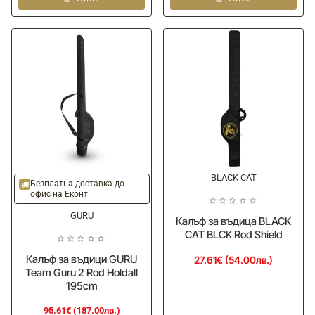
щека
въдици
и
DRENNAN
топ
Armoured
сети
Rod
NYTRO
Case
Sublime
Pole
and
Kit
Case
BLACK CAT
-12%
Безплатна доставка до
офис на Еконт
GURU
Калъф за въдица BLACK
CAT BLCK Rod Shield
Калъф за въдици GURU
27.61€ (54.00лв.)
Team Guru 2 Rod Holdall
195cm
95.61€ (187.00лв.)