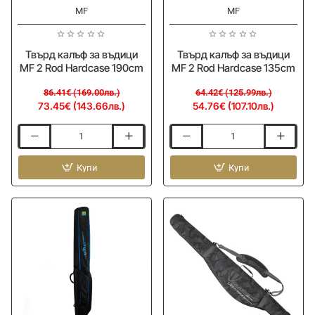
MF
MF
Твърд калъф за въдици
Твърд калъф за въдици
MF 2 Rod Hardcase 190cm
MF 2 Rod Hardcase 135cm
86.41€ (169.00лв.)
64.42€ (125.99лв.)
73.45€ (143.66лв.)
54.76€ (107.10лв.)
Твърд
Твърд
калъф
калъф
за
Купи
за
Купи
въдици
въдици
MF
MF
2
2
Rod
Rod
Hardcase
Hardcase
190cm
135cm