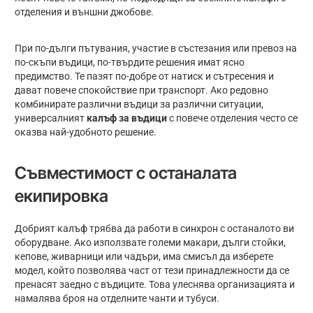
отделения и външни джобове.
При по-дълги пътувания, участие в състезания или превоз на
по-скъпи въдици, по-твърдите решения имат ясно
предимство. Те пазят по-добре от натиск и сътресения и
дават повече спокойствие при транспорт. Ако редовно
комбинирате различни въдици за различни ситуации,
универсалният
калъф за въдици
с повече отделения често се
оказва най-удобното решение.
Съвместимост с останалата
екипировка
Добрият калъф трябва да работи в синхрон с останалото ви
оборудване. Ако използвате големи макари, дълги стойки,
кепове, живарници или чадъри, има смисъл да изберете
модел, който позволява част от тези принадлежности да се
пренасят заедно с въдиците. Това улеснява организацията и
намалява броя на отделните чанти и тубуси.