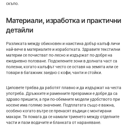
скъпо.
Материали, изработка и практични
детайли
Разликата между обикновен и наистина добър калъф личи
най-вече в материалите и изработката. Здравите текстилни
материи се почистват по-лесно и издържат по-добре на
ежедневно ползване. Подсилените зони в долната част са
полезни, когато калъфът често се оставя на земята или се
товари в багажник заедно с кофи, чанти и стойки.
Циповете трябва да работят плавно и да издържат на честа
употреба. Дръжките и раменните презрамки е добре да са
здраво пришити, а при по-обемните модели удобството при
носене има голямо значение. Подплатата също е важна,
особено когато вътре се пренасят въдици с монтирани
макари. Тя помага да се намали триенето между отделните
части и пази водачите и бланката от нараняване.