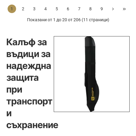
Hard
13ft
1
2
3
4
5
6
7
8
9
Rod
2rod
Sleeve
Marker
Показани от 1 до 20 от 206 (11 страници)
Triple
Rod
1.3m
Jacket
Калъф за
въдици за
надеждна
защита
при
транспорт
и
съхранение