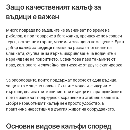
Защо качественият калъф за
въдици е важен
Много повреди по въдиците не възникват по време на
риболов, а при товарене в багажника, пренасяне по неравен
терен, оставяне в гараж, мазе или складово помещение. Един
добър
калъф за въдици
намалява риска от огъване на
бланката, счупване на върха, изкривяване на водачите и
нараняване на покритието. Освен това пази такъмите от
прах, кал, влага и случайно притискане от друга екипировка.
За риболовците, които поддържат повече от една въдица,
защитата е още по-важна. Скъпите модели, фидерните
върхове, деликатните спинингови въдици и шаранджийските
пръти изискват подредено съхранение и стабилна защита.
Добре изработеният калъф не е просто удобство, а
практична инвестиция в дългия живот на оборудването.
Основни видове калъфи според