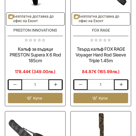
Безплатна доставка до
Безплатна доставка до
офис на Еконт
офис на Еконт
PRESTON INNOVATIONS
FOX RAGE
Калъф за въдици
Твърд калъф FOX RAGE
PRESTON Supera X 6 Rod
Voyager Hard Rod Sleeve
185cm
Triple 1.45m
178.44€ (349.00лв.)
84.87€ (165.99лв.)
Калъф
Твърд
за
калъф
въдици
Купи
FOX
Купи
PRESTON
RAGE
Supera
Voyager
X
Hard
6
Rod
Rod
Sleeve
185cm
Triple