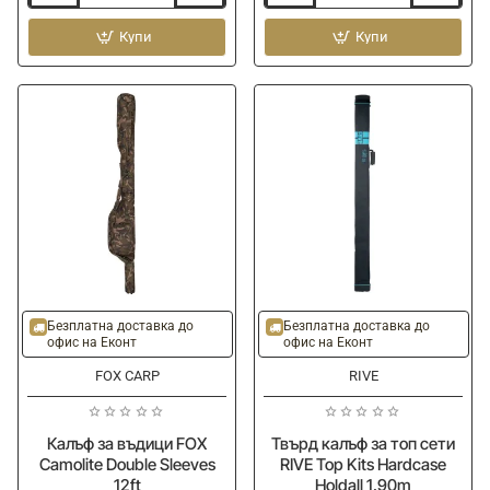
за
за
въдици
Купи
въдици
Купи
FILSTAR
FOX
Holdall
Camolite
-
Double
tube
Sleeves
+
13ft
reel
compartment
90cm
-20%
Ново
Ново
Безплатна доставка до
Безплатна доставка до
офис на Еконт
офис на Еконт
FOX CARP
RIVE
Калъф за въдици FOX
Твърд калъф за топ сети
Camolite Double Sleeves
RIVE Top Kits Hardcase
12ft
Holdall 1.90m