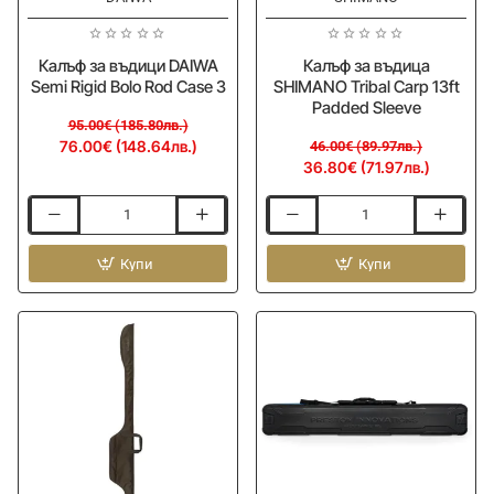
Калъф за въдици DAIWA
Калъф за въдица
Semi Rigid Bolo Rod Case 3
SHIMANO Tribal Carp 13ft
Padded Sleeve
95.00€ (185.80лв.)
76.00€ (148.64лв.)
46.00€ (89.97лв.)
36.80€ (71.97лв.)
Калъф
Калъф
за
за
въдици
Купи
въдица
Купи
DAIWA
SHIMANO
Semi
Tribal
Rigid
Carp
Bolo
13ft
Rod
Padded
Case
Sleeve
3