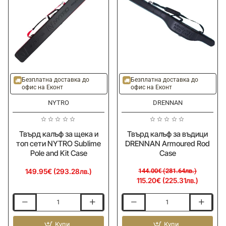
Sleeve
-
XL
190cm
-20%
Безплатна доставка до
Безплатна доставка до
офис на Еконт
офис на Еконт
NYTRO
DRENNAN
Твърд калъф за щека и
Твърд калъф за въдици
топ сети NYTRO Sublime
DRENNAN Armoured Rod
Pole and Kit Case
Case
149.95€ (293.28лв.)
144.00€ (281.64лв.)
115.20€ (225.31лв.)
Твърд
Твърд
калъф
калъф
за
Купи
за
Купи