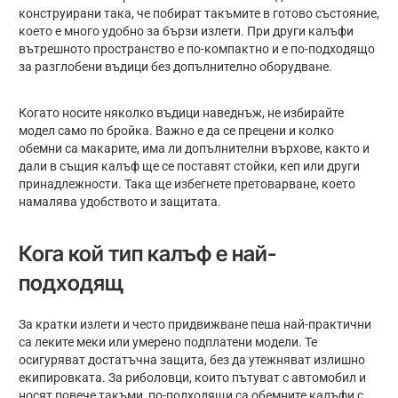
конструирани така, че побират такъмите в готово състояние,
което е много удобно за бързи излети. При други калъфи
вътрешното пространство е по-компактно и е по-подходящо
за разглобени въдици без допълнително оборудване.
Когато носите няколко въдици наведнъж, не избирайте
модел само по бройка. Важно е да се прецени и колко
обемни са макарите, има ли допълнителни върхове, както и
дали в същия калъф ще се поставят стойки, кеп или други
принадлежности. Така ще избегнете претоварване, което
намалява удобството и защитата.
Кога кой тип калъф е най-
подходящ
За кратки излети и често придвижване пеша най-практични
са леките меки или умерено подплатени модели. Те
осигуряват достатъчна защита, без да утежняват излишно
екипировката. За риболовци, които пътуват с автомобил и
носят повече такъми, по-подходящи са обемните калъфи с