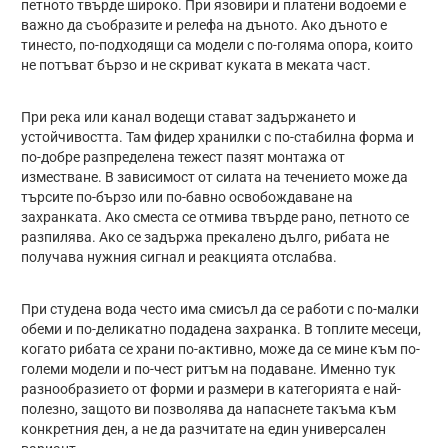
петното твърде широко. При язовири и платени водоеми е
важно да съобразите и релефа на дъното. Ако дъното е
тинесто, по-подходящи са модели с по-голяма опора, които
не потъват бързо и не скриват куката в меката част.
При река или канал водещи стават задържането и
устойчивостта. Там фидер хранилки с по-стабилна форма и
по-добре разпределена тежест пазят монтажа от
изместване. В зависимост от силата на течението може да
търсите по-бързо или по-бавно освобождаване на
захранката. Ако сместа се отмива твърде рано, петното се
разпилява. Ако се задържа прекалено дълго, рибата не
получава нужния сигнал и реакцията отслабва.
При студена вода често има смисъл да се работи с по-малки
обеми и по-деликатно подадена захранка. В топлите месеци,
когато рибата се храни по-активно, може да се мине към по-
големи модели и по-чест ритъм на подаване. Именно тук
разнообразието от форми и размери в категорията е най-
полезно, защото ви позволява да напаснете такъмa към
конкретния ден, а не да разчитате на един универсален