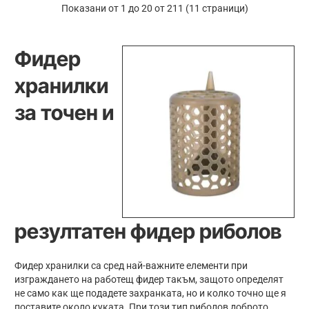
XT
XT
Показани от 1 до 20 от 211 (11 страници)
-
-
Large
Medium
Фидер
хранилки
за точен и
резултатен фидер риболов
Фидер хранилки са сред най-важните елементи при
изграждането на работещ фидер такъм, защото определят
не само как ще подадете захранката, но и колко точно ще я
поставите около куката. При този тип риболов доброто