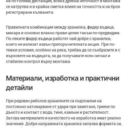
на по-голяма дистанция, всяка дребна неточност в монтажа
се натрупва и в крайна сметка влияе на точността и на броя
регистрирани кълванета.
Правилната комбинация между хранилка, фидер въдица,
макара и основно влакно прави целия такъм по-предвидим.
По-леките фидер въдици работят най-добре с хранилки,
които не излизат извън препоръчителната акция. При по-
тежки условия, особено на река, трябва да се съобразите и с
върховете на въдицата, за да получавате ясен сигнал и
стабилен контрол върху монтажа.
Материали, изработка и практични
детайли
При редовен риболов хранилките са подложени на
постоянно натоварване от удари при замятане, триене по
дъното и контакт с вода, тиня, камъни и растителност.
Затова материалите и качеството на изработка имат реално
значение. Добре направената хранилка запазва формата си,