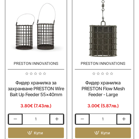
PRESTON INNOVATIONS
PRESTON INNOVATIONS
Ново
Фидер хранилка за
Фидер хранилка
захранване PRESTON Wire
PRESTON Flow Mesh
Bait Up Feeder 55x40mm
Feeder - Large
3.80€ (7.43лв.)
3.00€ (5.87лв.)
Фидер
Фидер
хранилка
хранилка
за
Купи
PRESTON
Купи