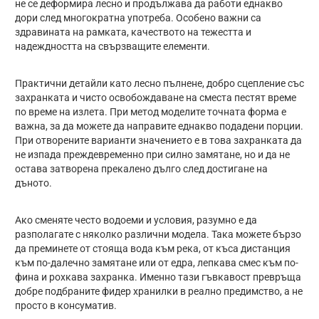
не се деформира лесно и продължава да работи еднакво
дори след многократна употреба. Особено важни са
здравината на рамката, качеството на тежестта и
надеждността на свързващите елементи.
Практични детайли като лесно пълнене, добро сцепление със
захранката и чисто освобождаване на сместа пестят време
по време на излета. При метод моделите точната форма е
важна, за да можете да направите еднакво подадени порции.
При отворените варианти значението е в това захранката да
не изпада преждевременно при силно замятане, но и да не
остава затворена прекалено дълго след достигане на
дъното.
Ако сменяте често водоеми и условия, разумно е да
разполагате с няколко различни модела. Така можете бързо
да преминете от стояща вода към река, от къса дистанция
към по-далечно замятане или от едра, лепкава смес към по-
фина и рохкава захранка. Именно тази гъвкавост превръща
добре подбраните фидер хранилки в реално предимство, а не
просто в консуматив.