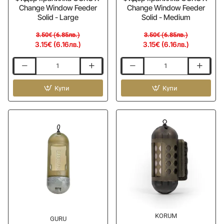
Change Window Feeder
Change Window Feeder
Solid - Large
Solid - Medium
3.50€ (6.85лв.)
3.50€ (6.85лв.)
3.15€ (6.16лв.)
3.15€ (6.16лв.)
Фидер
Фидер
хранилка
хранилка
GURU
Купи
GURU
Купи
X-
X-
Change
Change
Window
Window
Feeder
Feeder
Solid
Solid
-
-
Large
Medium
KORUM
-10%
GURU