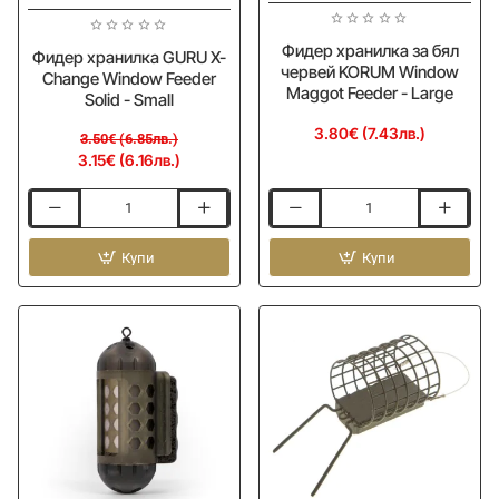
Фидер хранилка за бял
Фидер хранилка GURU X-
червей KORUM Window
Change Window Feeder
Maggot Feeder - Large
Solid - Small
3.80€ (7.43лв.)
3.50€ (6.85лв.)
3.15€ (6.16лв.)
Фидер
Фидер
хранилка
хранилка
GURU
Купи
за
Купи
X-
бял
Change
червей
Window
KORUM
Feeder
Window
Solid
Maggot
-
Feeder
Small
-
Large