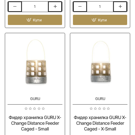
Фидер
Фидер
хранилка
хранилка
PRESTON
Купи
GURU
Купи
Bait
X-
Up
Change
Window
Window
Feeder
Feeder
Caged
-
Large
-10%
-10%
GURU
GURU
Фидер хранилка GURU X-
Фидер хранилка GURU X-
Change Distance Feeder
Change Distance Feeder
Caged - Small
Caged - X-Small