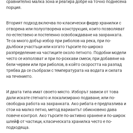
сравнително малка зона и реагира добре на точно поднесена
порция.
Вторият подход включва по-класически фидер хранилки с
отворена или полуотворена конструкция, които позволяват
по-естествено и постепенно освобождаване на захранката.
Те са много добър избор при риболов на река, при по-
дълбоки участъци или когато търсите по-широко
разпределение на частиците около петното. Подобни модели
често се използват и при по-рохкави смеси, при добавяне на
бели червеи или при риболов, в който скоростта на разпад
трябва да се съобрази с температурата на водата и силата
на течението.
И двата типа имат своето място. Изборът зависи от това
дали искате стегнато и локализирано подаване, или по-
свободна работа на захранката. Ако рибата е предпазлива и
стои на малко петно, метод вариантът обикновено дава
повече контрол. Ако търсите по-активно хранене и по-широк
шлейф от частици, класическата хранилка често е по-
подходяща.