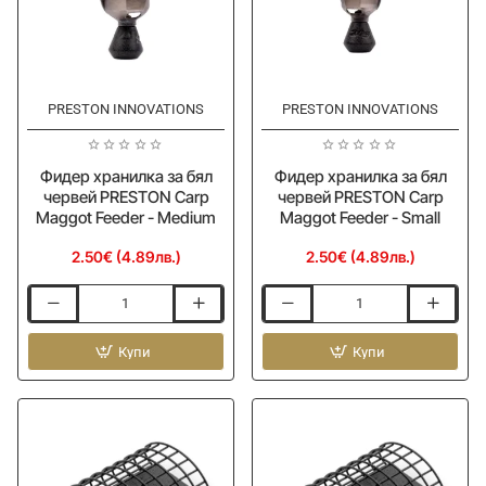
PRESTON INNOVATIONS
PRESTON INNOVATIONS
Фидер хранилка за бял
Фидер хранилка за бял
червей PRESTON Carp
червей PRESTON Carp
Maggot Feeder - Medium
Maggot Feeder - Small
2.50€ (4.89лв.)
2.50€ (4.89лв.)
Фидер
Фидер
хранилка
хранилка
за
Купи
за
Купи
бял
бял
червей
червей
PRESTON
PRESTON
Carp
Carp
Maggot
Maggot
Feeder
Feeder