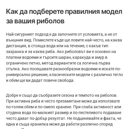
Как да подберете правилния модел
за вашия риболов
Най-сигурният подход е да започнете от условията, а не от
външния вид. Помислете къде ще ловите най-често, на каква
дистанция, в стояща вода или на течение, с какъв тип
захранка и за каква риба. Ако риболовът ви е основно на
платени водоеми и търсите шаран, каракуда и амур в
ограничено петно, метод вариантите са логична първа
стъпка. Ако посещавате разнообразни водоеми и искате по-
универсално решение, класическите модели с различно тегло
и обем ще ви дадат повече свобода.
Добре е също да съобразите сезона и темпото на риболов.
При активна риба и често презамятане може да използвате
по-голям обем и по-смело хранене. При слаба активност или
студена вода по-малкият размер и по-пестеливото подаване
често дават по-добър резултат. Не подценявайте и факта, че
една и съща хранилка може да работи различно според