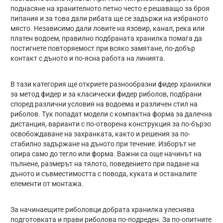
поднасяне на хранителното петно често е решаващо за броя
пипания и за това дали рибата ще се задържи на избраното
място. Независимо дали ловите на язовир, канал, река или
платен водоем, правилно подбраната хранилка помага да
постигнете повторяемост при всяко замятане, по-добър
контакт с дъното и по-ясна работа на линията.
В тази категория ще откриете разнообразни фидер хранилки
за метод фидер и за класически фидер риболов, подбрани
според различни условия на водоема и различен стил на
риболов. Тук попадат модели с компактна форма за далечна
дистанция, варианти с по-отворена конструкция за по-бързо
освобождаване на захранката, както и решения за по-
стабилно задържане на дъното при течение. Изборът не
опира само до тегло или форма. Важни са още начинът на
пълнене, размерът на тялото, поведението при падане на
дъното и съвместимостта с повода, куката и останалите
елементи от монтажа.
За начинаещите риболовци добрата хранилка улеснява
подготовката и прави риболова по-подреден. За по-опитните