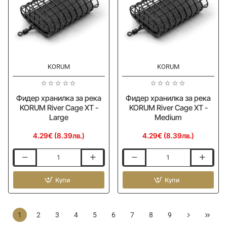
-
-
Medium
Small
KORUM
KORUM
Фидер хранилка за река
Фидер хранилка за река
KORUM River Cage XT -
KORUM River Cage XT -
Large
Medium
4.29€ (8.39лв.)
4.29€ (8.39лв.)
Фидер
Фидер
хранилка
хранилка
за
Купи
за
Купи
река
река
KORUM
KORUM
River
River
1
2
3
4
5
6
7
8
9
Cage
Cage