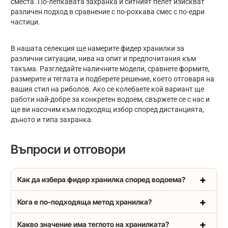
сместа. По-лепкавата захранка и ситният пелет изискват
различен подход в сравнение с по-рохкава смес с по-едри
частици.
В нашата селекция ще намерите фидер хранилки за
различни ситуации, нива на опит и предпочитания към
такъма. Разгледайте наличните модели, сравнете формите,
размерите и теглата и подберете решение, което отговаря на
вашия стил на риболов. Ако се колебаете кой вариант ще
работи най-добре за конкретен водоем, свържете се с нас и
ще ви насочим към подходящ избор според дистанцията,
дъното и типа захранка.
Въпроси и отговори
Как да избера фидер хранилка според водоема?
Кога е по-подходяща метод хранилка?
Какво значение има теглото на хранилката?