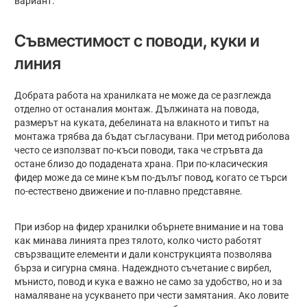
вариант.
Съвместимост с поводи, куки и
линия
Добрата работа на хранилката не може да се разглежда
отделно от останалия монтаж. Дължината на повода,
размерът на куката, дебелината на влакното и типът на
монтажа трябва да бъдат съгласувани. При метод риболова
често се използват по-къси поводи, така че стръвта да
остане близо до подадената храна. При по-класическия
фидер може да се мине към по-дълъг повод, когато се търси
по-естествено движение и по-плавно представяне.
При избор на фидер хранилки обърнете внимание и на това
как минава линията през тялото, колко чисто работят
свързващите елементи и дали конструкцията позволява
бърза и сигурна смяна. Надеждното съчетание с вирбел,
мънисто, повод и кука е важно не само за удобство, но и за
намаляване на усукването при чести замятания. Ако ловите