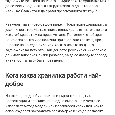
задържите монтажа на място. Твърде леката хранилка може
да се мести по дъното, а твърде тежката да натоварва
излишно бланката и да прави презентацията по-груба.
Размерът на тялото също е важен. По-малките хранилки са
удачни, когато рибата е внимателна, храните пестеливо или
искате бърз ритъм на презамятане. По-големите побират
повече захранка и са полезни при стартово хранене, при
търсене на по-едра риба или когато искате по-дълго
задържане на петното. Най-доброто решение обикновено е
да имате няколко близки размера, за да се нагодите според
активността на рибата през деня.
Кога каква хранилка работи най-
добре
На стояща вода обикновено се търси точност, тиха
презентация и правилен разпад на сместа. Там често се
използват метод модели или класически хранилки, които
освобождават захранката равномерно и без да разнасят