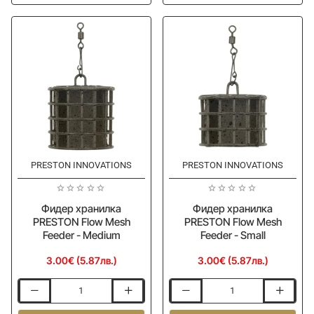
захранване
Flow
PRESTON
Mesh
Wire
Feeder
Bait
-
Up
Large
Feeder
55x40mm
PRESTON INNOVATIONS
PRESTON INNOVATIONS
Фидер хранилка
Фидер хранилка
PRESTON Flow Mesh
PRESTON Flow Mesh
Feeder - Medium
Feeder - Small
3.00€ (5.87лв.)
3.00€ (5.87лв.)
Фидер
Фидер
хранилка
хранилка