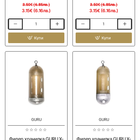
3.50€ (6.85лв.)
3.50€ (6.85лв.)
3.15€ (6.16лв.)
3.15€ (6.16лв.)
Фидер
Фидер
хранилка
хранилка
GURU
Купи
GURU
Купи
X-
X-
Change
Change
Distance
Distance
Feeder
Feeder
Caged
Caged
-
-
Small
X-
Small
-10%
-10%
GURU
GURU
Фидер хранилка GURU X-
Фидер хранилка GURU X-