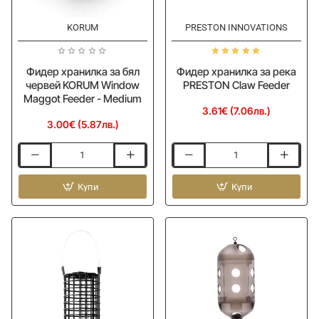
KORUM
PRESTON INNOVATIONS
Фидер хранилка за бял
Фидер хранилка за река
червей KORUM Window
PRESTON Claw Feeder
Maggot Feeder - Medium
3.61€ (7.06лв.)
3.00€ (5.87лв.)
Фидер
Фидер
хранилка
хранилка
за
Купи
за
Купи
бял
река
червей
PRESTON
KORUM
Claw
Window
Feeder
Maggot
Feeder
-
Medium