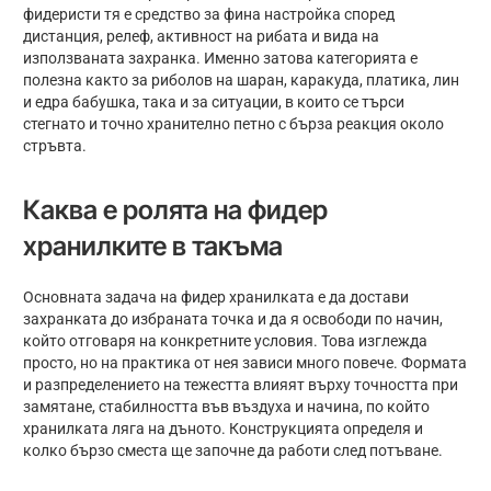
фидеристи тя е средство за фина настройка според
дистанция, релеф, активност на рибата и вида на
използваната захранка. Именно затова категорията е
полезна както за риболов на шаран, каракуда, платика, лин
и едра бабушка, така и за ситуации, в които се търси
стегнато и точно хранително петно с бърза реакция около
стръвта.
Каква е ролята на фидер
хранилките в такъма
Основната задача на фидер хранилката е да достави
захранката до избраната точка и да я освободи по начин,
който отговаря на конкретните условия. Това изглежда
просто, но на практика от нея зависи много повече. Формата
и разпределението на тежестта влияят върху точността при
замятане, стабилността във въздуха и начина, по който
хранилката ляга на дъното. Конструкцията определя и
колко бързо сместа ще започне да работи след потъване.