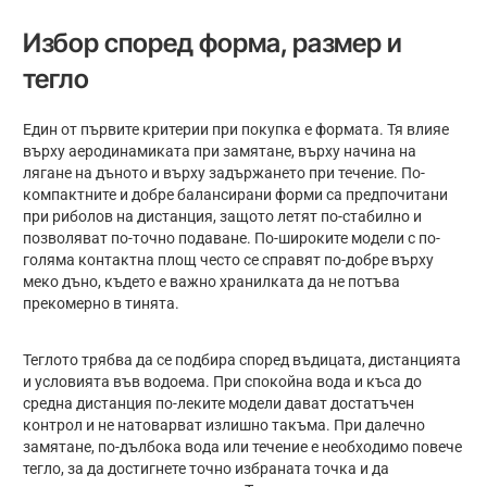
Избор според форма, размер и
тегло
Един от първите критерии при покупка е формата. Тя влияе
върху аеродинамиката при замятане, върху начина на
лягане на дъното и върху задържането при течение. По-
компактните и добре балансирани форми са предпочитани
при риболов на дистанция, защото летят по-стабилно и
позволяват по-точно подаване. По-широките модели с по-
голяма контактна площ често се справят по-добре върху
меко дъно, където е важно хранилката да не потъва
прекомерно в тинята.
Теглото трябва да се подбира според въдицата, дистанцията
и условията във водоема. При спокойна вода и къса до
средна дистанция по-леките модели дават достатъчен
контрол и не натоварват излишно такъма. При далечно
замятане, по-дълбока вода или течение е необходимо повече
тегло, за да достигнете точно избраната точка и да