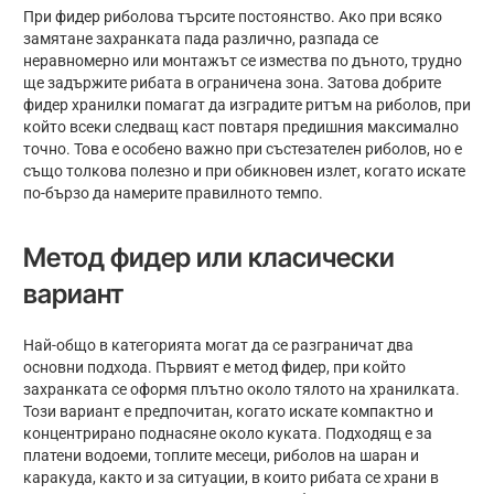
При фидер риболова търсите постоянство. Ако при всяко
замятане захранката пада различно, разпада се
неравномерно или монтажът се измества по дъното, трудно
ще задържите рибата в ограничена зона. Затова добрите
фидер хранилки помагат да изградите ритъм на риболов, при
който всеки следващ каст повтаря предишния максимално
точно. Това е особено важно при състезателен риболов, но е
също толкова полезно и при обикновен излет, когато искате
по-бързо да намерите правилното темпо.
Метод фидер или класически
вариант
Най-общо в категорията могат да се разграничат два
основни подхода. Първият е метод фидер, при който
захранката се оформя плътно около тялото на хранилката.
Този вариант е предпочитан, когато искате компактно и
концентрирано поднасяне около куката. Подходящ е за
платени водоеми, топлите месеци, риболов на шаран и
каракуда, както и за ситуации, в които рибата се храни в