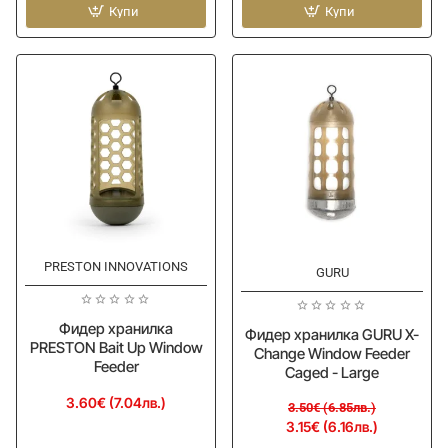
PRESTON
Купи
PRESTON
Купи
Flow
Flow
Mesh
Mesh
Feeder
Feeder
-
-
Medium
Small
PRESTON INNOVATIONS
-10%
GURU
Фидер хранилка
Фидер хранилка GURU X-
PRESTON Bait Up Window
Change Window Feeder
Feeder
Caged - Large
3.60€ (7.04лв.)
3.50€ (6.85лв.)
3.15€ (6.16лв.)