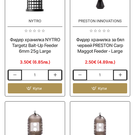
NYTRO
PRESTON INNOVATIONS
Фидер хранилка NYTRO
Фидер хранилка за бял
Targetz Bait-Up Feeder
червей PRESTON Carp
6mm 25g Large
Maggot Feeder - Large
3.50€ (6.85лв.)
2.50€ (4.89лв.)
Фидер
Фидер
хранилка
хранилка
NYTRO
Купи
за
Купи
Targetz
бял
Bait-
червей
Up
PRESTON
Feeder
Carp
6mm
Maggot
25g
Feeder
Large
-
Large