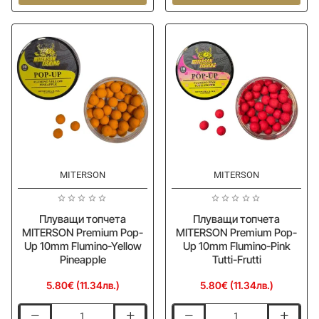
Premium
Premium
Pop-
Pop-
Up
Up
10mm
10mm
Flumino-
Flumino-
Red
Orange
Strawberry
Orange
MITERSON
MITERSON
Плуващи топчета
Плуващи топчета
MITERSON Premium Pop-
MITERSON Premium Pop-
Up 10mm Flumino-Yellow
Up 10mm Flumino-Pink
Pineapple
Tutti-Frutti
5.80€ (11.34лв.)
5.80€ (11.34лв.)