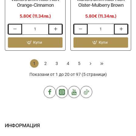
Orange-Cinnamon
Oister-Mulberry Brown
5.80€ (11.34лв.)
5.80€ (11.34лв.)
Балансирана
Балансирана
стръв
стръв
MITERSON
Купи
MITERSON
Купи
Premium
Premium
Wafters
Wafters
8mm
8mm
1
2
3
4
5
Killer
Killer
Alert
Alert
Показани от 1 до 20 от 97 (5 страници)
Orange-
Oister-
Cinnamon
Mulberry
Brown
ИНФОРМАЦИЯ