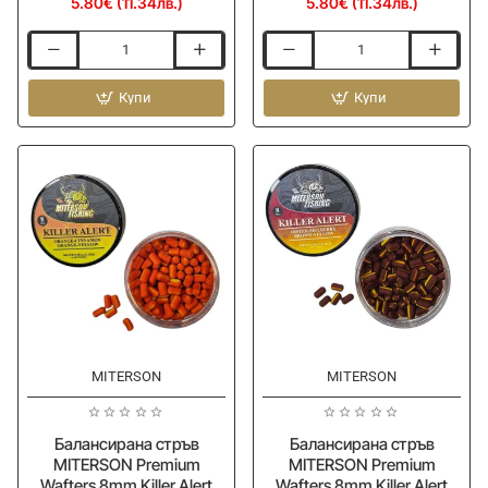
5.80€ (11.34лв.)
5.80€ (11.34лв.)
Балансирана
Балансирана
стръв
стръв
MITERSON
Купи
MITERSON
Купи
Premium
Premium
Wafters
Wafters
8mm
8mm
Killer
Killer
Alert
Alert
Yellow-
Mussel-
Red
Strawberry
Pumpkin
MITERSON
MITERSON
Балансирана стръв
Балансирана стръв
MITERSON Premium
MITERSON Premium
Wafters 8mm Killer Alert
Wafters 8mm Killer Alert