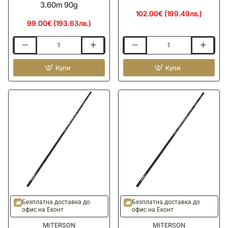
3.60m 90g
102.00€ (199.49лв.)
99.00€ (193.63лв.)
Фидер
Болонеза
въдица
MITERSON
MITERSON
Купи
Anto
Купи
Triple-
River
D
Master
Master
Bolo
Feeder
600
3.60m
-
90g
6m
Безплатна доставка до
Безплатна доставка до
офис на Еконт
офис на Еконт
MITERSON
MITERSON