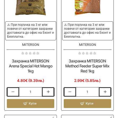
Ново
⚠️ При поръчка на 3 кг или
⚠️ При поръчка на 3 кг или
повече от категория захранки
повече от категория захранки
доставката до офис на Еконт е
доставката до офис на Еконт е
Безплатна.
Безплатна.
MITERSON
MITERSON
Захранка MITERSON
Захранка MITERSON
Arena Special Hot Mango
Method Feeder Super Mix
1kg
Red 1kg
4.80€ (9.39лв.)
2.99€ (5.85лв.)
Захранка
Захранка
MITERSON
MITERSON
Arena
Купи
Method
Купи
Special
Feeder
Hot
Super