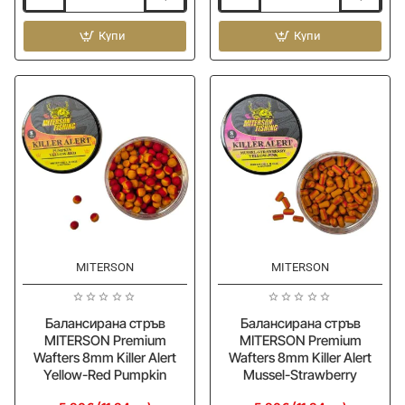
Плуващи
Плуващи
топчета
топчета
MITERSON
Купи
MITERSON
Купи
Premium
Premium
Pop-
Pop-
Up
Up
10mm
10mm
Flumino-
Flumino-
Yellow
Pink
Pineapple
Tutti-
Frutti
MITERSON
MITERSON
Балансирана стръв
Балансирана стръв
MITERSON Premium
MITERSON Premium
Wafters 8mm Killer Alert
Wafters 8mm Killer Alert
Yellow-Red Pumpkin
Mussel-Strawberry