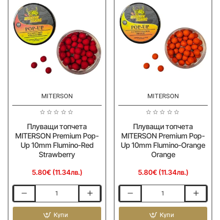
Reel
Reel
MD
MD
5500
6500
MITERSON
MITERSON
Плуващи топчета
Плуващи топчета
MITERSON Premium Pop-
MITERSON Premium Pop-
Up 10mm Flumino-Red
Up 10mm Flumino-Orange
Strawberry
Orange
5.80€ (11.34лв.)
5.80€ (11.34лв.)
Плуващи
Плуващи
топчета
топчета
MITERSON
Купи
MITERSON
Купи