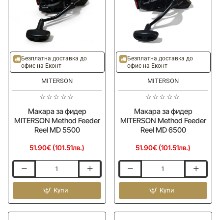
Безплатна доставка до
Безплатна доставка до
офис на Еконт
офис на Еконт
MITERSON
MITERSON
Макара за фидер
Макара за фидер
MITERSON Method Feeder
MITERSON Method Feeder
Reel MD 5500
Reel MD 6500
51.90€ (101.51лв.)
51.90€ (101.51лв.)
Макара
Макара
за
за
фидер
Купи
фидер
Купи
MITERSON
MITERSON
Method
Method
Feeder
Feeder