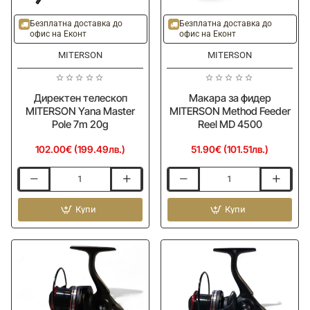
Безплатна доставка до
Безплатна доставка до
офис на Еконт
офис на Еконт
MITERSON
MITERSON
Директен телескоп
Макара за фидер
MITERSON Yana Master
MITERSON Method Feeder
Pole 7m 20g
Reel MD 4500
102.00€ (199.49лв.)
51.90€ (101.51лв.)
Директен
Макара
телескоп
за
MITERSON
Купи
фидер
Купи
Yana
MITERSON
Master
Method
Pole
Feeder
7m
Reel
20g
MD
4500