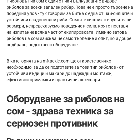
Риболовът на сом е един от най-вълнуващите видове
риболов за всеки запален рибар. Това не е просто търсене на
поредния улов - тук говорим за битка с една от най-силните и
устойчиви сладководни риби. Сомът е хищник с внушителни
размери, непредсказуемо поведение и сила, която поставя
на изпитание всяка част от екипировката. Именно затова
риболов на сом изисква не само търпение и опит, но и добре
подбрано, подготвено оборудване.
В категорията на mftackle.com ще откриете всичко
необходимо, за да се подготвите за този тип риболов - от
устойчиви въдици и макари до надеждни монтажи,
ефективни примамки и практични аксесоари.
Оборудване за риболов на
сом - здрава техника за
сериозен противник