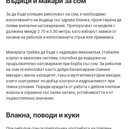
Въдици и макари за сом
За да бъде успешен риболовът на сом, е необходимо
използването на въдица със здрава бланка, проектирана да
поема внезапни натоварвания. Препоръчват се модели с
дължина между 2.70 и 3.30 метра, като изборът зависи от
начина на риболов и използваната стръв или примамка.
Макарата трябва да бъде с надежден механизъм, стабилен
корпус и авансова система, способна да издържи на
продължително натоварване при борба със сом. За риболов
на сом се използват както добре балансирани спининг
макари с висок капацитет, така и мултипликаторни макари,
които осигуряват по-добър контрол и издръжливост при
тежки условия. Поради нуждата от работа с дебели плетени
влакна и справяне със силен натиск, устойчивостта е от
първостепенно значение.
Влакна, поводи и куки
При риболов сом се препоръчва употребата на плетени