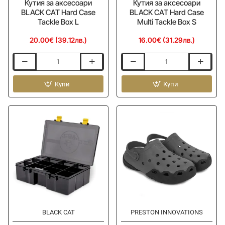
Кутия за аксесоари
Кутия за аксесоари
BLACK CAT Hard Case
BLACK CAT Hard Case
Tackle Box L
Multi Tackle Box S
20.00€ (39.12лв.)
16.00€ (31.29лв.)
Кутия
Кутия
за
за
аксесоари
Купи
аксесоари
Купи
BLACK
BLACK
CAT
CAT
Hard
Hard
Case
Case
Tackle
Multi
Box
Tackle
L
Box
S
BLACK CAT
PRESTON INNOVATIONS
Ново
Ново