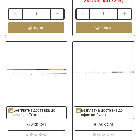
210.00€ (410.72лв.)
Маса
Спининг
KORUM
въдица
Free
Купи
BLACK
Купи
Standing
CAT
Side
Battle
Tray
Cat
Elite
Spin
250cm
200g
Безплатна доставка до
Безплатна доставка до
офис на Еконт
офис на Еконт
BLACK CAT
BLACK CAT