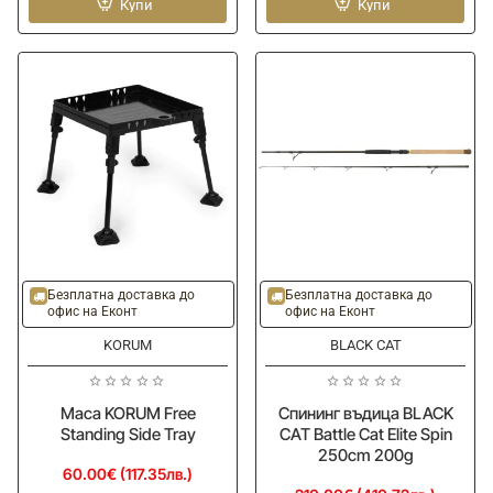
BLACK
Купи
BLACK
Купи
CAT
CAT
Battle
Battle
Cat
Cat
Elite
Elite
Bank
Inline
280cm
Vertical
300g
190cm
240g
Безплатна доставка до
Безплатна доставка до
офис на Еконт
офис на Еконт
KORUM
BLACK CAT
Маса KORUM Free
Спининг въдица BLACK
Standing Side Tray
CAT Battle Cat Elite Spin
250cm 200g
60.00€ (117.35лв.)