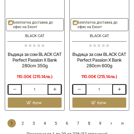
Безплатна доставка до
Безплатна доставка до
офис на Еконт
офис на Еконт
BLACK CAT
BLACK CAT
Въдица за сом BLACK CAT
Въдица за сом BLACK CAT
Perfect Passion X Bank
Perfect Passion X Bank
280cm 350g
280cm 600g
110.00€ (215.14лв.)
110.00€ (215.14лв.)
Въдица
Въдица
за
за
сом
Купи
сом
Купи
BLACK
BLACK
CAT
CAT
Perfect
Perfect
1
2
3
4
5
6
7
8
9
Passion
Passion
X
X