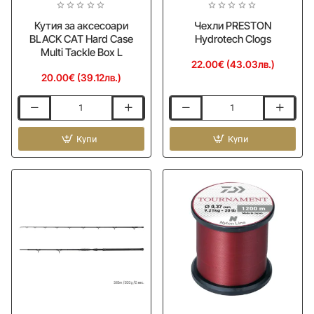
Кутия за аксесоари
Чехли PRESTON
BLACK CAT Hard Case
Hydrotech Clogs
Multi Tackle Box L
22.00€ (43.03лв.)
20.00€ (39.12лв.)
Кутия
Чехли
за
PRESTON
аксесоари
Купи
Hydrotech
Купи
BLACK
Clogs
CAT
Hard
Case
Multi
Tackle
Box
L