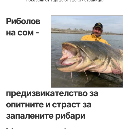
Показани от 1 до 20 от 728 (37 страници)
Bank
Bank
280cm
280cm
350g
600g
Риболов
на сом -
предизвикателство за
опитните и страст за
запалените рибари