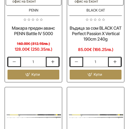
офис на Еконт
офис на Еконт
PENN
BLACK CAT
Макара преден аванс
Въдица за сом BLACK CAT
PENN Battle IV 5000
Perfect Passion X Vertical
190cm 240g
160.00€ (312.93лв.)
128.00€ (250.35лв.)
85.00€ (166.25лв.)
Макара
Въдица
преден
за
аванс
Купи
сом
Купи
PENN
BLACK
Battle
CAT
IV
Perfect
5000
Passion
X
Vertical
190cm
240g