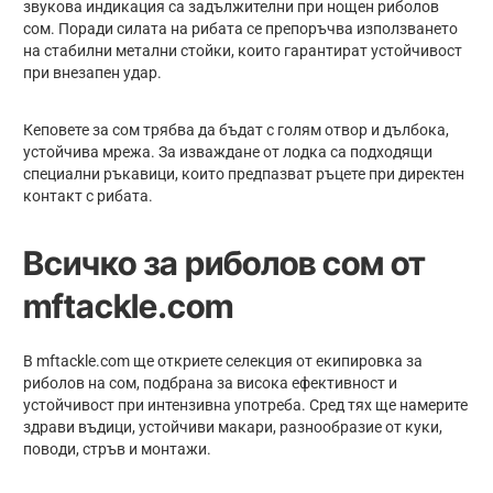
звукова индикация са задължителни при нощен риболов
сом. Поради силата на рибата се препоръчва използването
на стабилни метални стойки, които гарантират устойчивост
при внезапен удар.
Кеповете за сом трябва да бъдат с голям отвор и дълбока,
устойчива мрежа. За изваждане от лодка са подходящи
специални ръкавици, които предпазват ръцете при директен
контакт с рибата.
Всичко за риболов сом от
mftackle.com
В mftackle.com ще откриете селекция от екипировка за
риболов на сом, подбрана за висока ефективност и
устойчивост при интензивна употреба. Сред тях ще намерите
здрави въдици, устойчиви макари, разнообразие от куки,
поводи, стръв и монтажи.