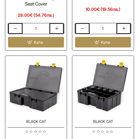
Seat Cover
10.00€ (19.56лв.)
28.00€ (54.76лв.)
Покривало
Многофункционален
за
шал
седалка
Купи
BLACK
Купи
BLACK
CAT
CAT
Cat
BC
Snood
Waterproof
Seat
Cover
BLACK CAT
BLACK CAT
Ново
Ново