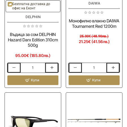
-15%
Ново
DAIWA
Ново
Безплатна доставка до
офис на Еконт
DELPHIN
Монофилно влакно DAIWA
Tournament Red 1200m
Въдица за сом DELPHIN
25.00€ (48.90лв.)
Hazard Darx Edition 310cm
21.25€ (41.56лв.)
500g
95.00€ (185.80лв.)
Въдица
Монофилно
за
влакно
сом
Купи
DAIWA
Купи
DELPHIN
Tournament
Hazard
Red
Darx
1200m
Edition
310cm
500g