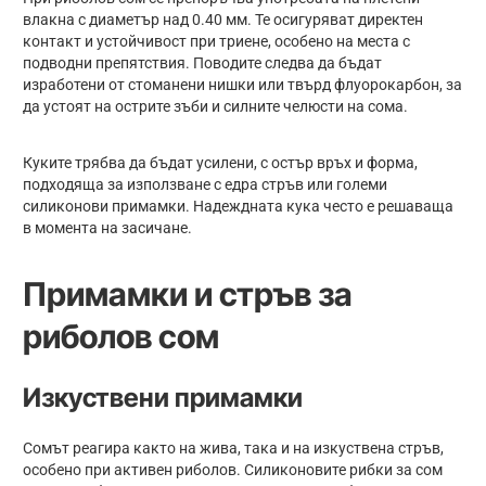
влакна с диаметър над 0.40 мм. Те осигуряват директен
контакт и устойчивост при триене, особено на места с
подводни препятствия. Поводите следва да бъдат
изработени от стоманени нишки или твърд флуорокарбон, за
да устоят на острите зъби и силните челюсти на сома.
Куките трябва да бъдат усилени, с остър връх и форма,
подходяща за използване с едра стръв или големи
силиконови примамки. Надеждната кука често е решаваща
в момента на засичане.
Примамки и стръв за
риболов сом
Изкуствени примамки
Сомът реагира както на жива, така и на изкуствена стръв,
особено при активен риболов. Силиконовите рибки за сом