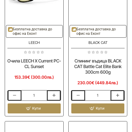
Ново
Ново
Безплатна доставка до
Безплатна доставка до
офис на Еконт
офис на Еконт
LEECH
BLACK CAT
Очила LEECH X Current PC-
Спининг въдица BLACK
CL Sunset
CAT Battle Cat Elite Bank
300cm 600g
153.39€ (300.00лв.)
230.00€ (449.84лв.)
Очила
Спининг
LEECH
въдица
X
Купи
BLACK
Купи
Current
CAT
PC-
Battle
CL
Cat
Sunset
Elite