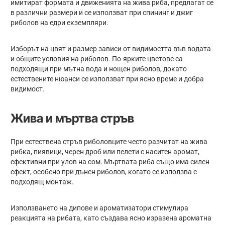
имитират формата и движенията на жива риба, предлагат се
в различни размери и се използват при спининг и джиг
риболов на едри екземпляри.
Изборът на цвят и размер зависи от видимостта във водата
и общите условия на риболов. По-ярките цветове са
подходящи при мътна вода и нощен риболов, докато
естествените нюанси се използват при ясно време и добра
видимост.
Жива и мъртва стръв
При естествена стръв риболовците често разчитат на жива
рибка, пиявици, черен дроб или пелети с наситен аромат,
ефективни при улов на сом. Мъртвата риба също има силен
ефект, особено при дънен риболов, когато се използва с
подходящ монтаж.
Използването на дипове и ароматизатори стимулира
реакцията на рибата, като създава ясно изразена ароматна