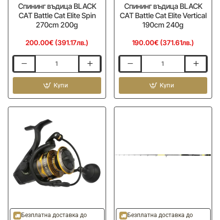
Спининг въдица BLACK
Спининг въдица BLACK
CAT Battle Cat Elite Spin
CAT Battle Cat Elite Vertical
270cm 200g
190cm 240g
200.00€ (391.17лв.)
190.00€ (371.61лв.)
Спининг
Спининг
въдица
въдица
BLACK
Купи
BLACK
Купи
CAT
CAT
Battle
Battle
Cat
Cat
Elite
Elite
Spin
Vertical
270cm
190cm
200g
240g
-20%
Безплатна доставка до
Безплатна доставка до