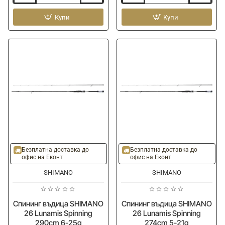
за
FOX
въдици
Купи
RAGE
Купи
FILSTAR
Blue
Holdall
Hooded
-
T
tube
+
reel
compartment
90cm
-20%
-20%
Ново
Ново
Безплатна доставка до
Безплатна доставка до
офис на Еконт
офис на Еконт
SHIMANO
SHIMANO
Спининг въдица SHIMANO
Спининг въдица SHIMANO
26 Lunamis Spinning
26 Lunamis Spinning
290cm 6-25g
274cm 5-21g