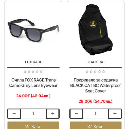
Lens
inch
Eyewear
-
Mix
Colors
FOX RAGE
BLACK CAT
Ново
Ново
Очила FOX RAGE Trans
Покривало за седалка
Camo Grey Lens Eyewear
BLACK CAT BC Waterproof
Seat Cover
24.00€ (46.94лв.)
28.00€ (54.76лв.)
Очила
Покривало
FOX
за
RAGE
Купи
седалка
Купи