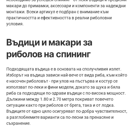
макари до примамки, аксесоари и компоненти за надеждни
монтажи. Всеки артикул е подбран с внимание към
практичността и ефективността в реални риболовни
условия.
Въдици и макари за
риболов на спининг
Подходящата въдица е в основата на сполучливия излет.
Изборът на въдица зависи най-вече от вида риба, към който
е насочен риболовът - при улов на пъстърва и костур се
използват по-леки и фини модели, докато за щука и бяла
риба са подходящи по-здрави въдици с по-висока мощност.
Дължини между 1.80 и 2.70 метра покриват повечето
ситуации както при риболов от брега, така и от лодка.
Въдиците от едно цяло осигуряват по-добра чувствителност,
а разглобяемите варианти са по-лесни за пренасяне и
съхранение.