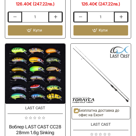
126.40€ (247.22лв.)
126.40€ (247.22лв.)
Спининг
Спининг
въдица
въдица
SHIMANO
Купи
SHIMANO
Купи
Miravel
Miravel
Light
Light
Game
Game
Solid
Solid
203cm
213cm
2-
3-
10g
14g
Extra
Extra
Fast
Fast
LAST CAST
Ново
Ново
Безплатна доставка до
офис на Еконт
LAST CAST
Воблер LAST CAST CC28
28mm 1.6g Sinking