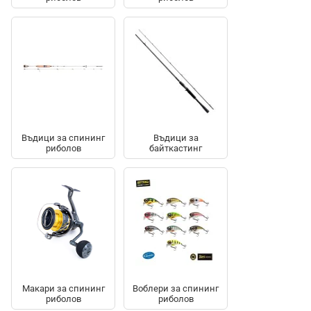
Въдици за спининг
Въдици за
риболов
байткастинг
Макари за спининг
Воблери за спининг
риболов
риболов