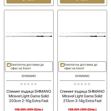
Miravel
Miravel
Light
Light
Game
Game
Solid
Solid
191cm
213cm
1-
5-
7g
21g
Extra
Extra
Fast
Fast
-20%
-20%
Ново
Ново
Безплатна доставка до
Безплатна доставка до
офис на Еконт
офис на Еконт
SHIMANO
SHIMANO
Спининг въдица SHIMANO
Спининг въдица SHIMANO
Miravel Light Game Solid
Miravel Light Game Solid
203cm 2-10g Extra Fast
213cm 3-14g Extra Fast
158.00€ (309.02лв.)
158.00€ (309.02лв.)