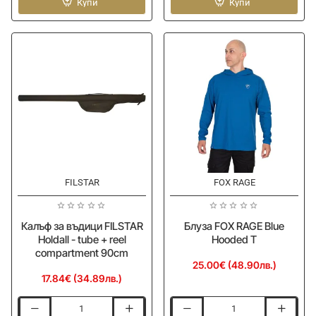
BLACK
Купи
Macro
Купи
CAT
Multi-
Cat
Scissors
Snood
FILSTAR
FOX RAGE
Ново
Ново
Калъф за въдици FILSTAR
Блуза FOX RAGE Blue
Holdall - tube + reel
Hooded T
compartment 90cm
25.00€ (48.90лв.)
17.84€ (34.89лв.)
Калъф
Блуза