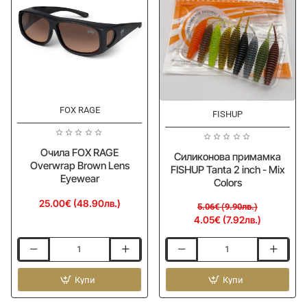
FOX RAGE
-20%
Ново
FISHUP
Ново
Очила FOX RAGE
Силиконова примамка
Overwrap Brown Lens
FISHUP Tanta 2 inch - Mix
Eyewear
Colors
25.00€ (48.90лв.)
5.06€ (9.90лв.)
4.05€ (7.92лв.)
Очила
Силиконова
FOX
примамка
RAGE
Купи
FISHUP
Купи
Overwrap
Tanta
Brown
2