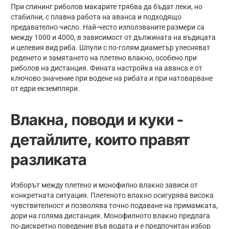
При спининг риболов макарите трябва да бъдат леки, но
стабилни, с плавна работа на аванса и подходящо
предавателно число. Най-често използваните размери са
между 1000 и 4000, в зависимост от дължината на въдицата
и целевия вид риба. Шпули с по-голям диаметър улесняват
реденето и замятането на плетено влакно, особено при
риболов на дистанция. Фината настройка на аванса е от
ключово значение при водене на рибата и при натоварване
от едри екземпляри.
Влакна, поводи и куки -
детайлите, които правят
разликата
Изборът между плетено и монофилно влакно зависи от
конкретната ситуация. Плетеното влакно осигурява висока
чувствителност и позволява точно подаване на примамката,
дори на голяма дистанция. Монофилното влакно предлага
по-дискретно поведение във водата и е предпочитан избор