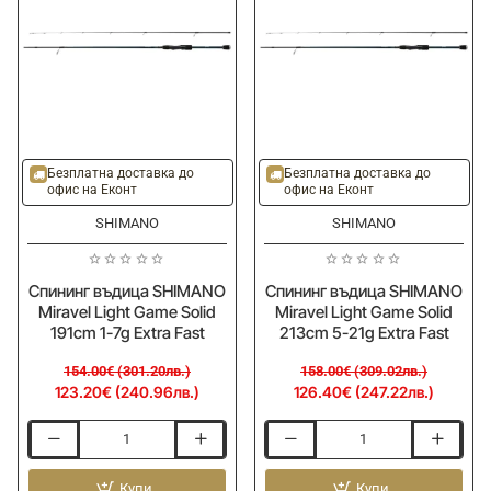
0.2-
3-
2g
14g
Fast
Extra
Fast
-20%
-20%
Ново
Ново
Безплатна доставка до
Безплатна доставка до
офис на Еконт
офис на Еконт
SHIMANO
SHIMANO
Спининг въдица SHIMANO
Спининг въдица SHIMANO
Miravel Light Game Solid
Miravel Light Game Solid
191cm 1-7g Extra Fast
213cm 5-21g Extra Fast
154.00€ (301.20лв.)
158.00€ (309.02лв.)
123.20€ (240.96лв.)
126.40€ (247.22лв.)
Спининг
Спининг
въдица
въдица
SHIMANO
Купи
SHIMANO
Купи