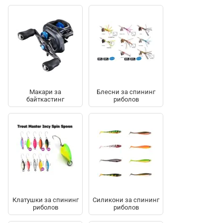
Макари за
Блесни за спининг
байткастинг
риболов
Клатушки за спининг
Силикони за спининг
риболов
риболов