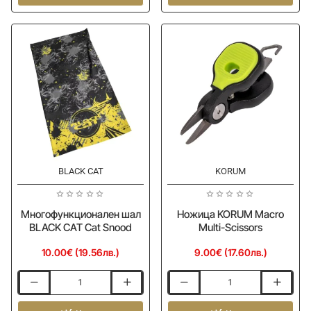
Trans
BLACK
Camo
CAT
Grey
BC
Lens
Waterproof
Eyewear
Seat
Cover
BLACK CAT
KORUM
Ново
Ново
Многофункционален шал
Ножица KORUM Macro
BLACK CAT Cat Snood
Multi-Scissors
10.00€ (19.56лв.)
9.00€ (17.60лв.)
Многофункционален
Ножица
шал
KORUM