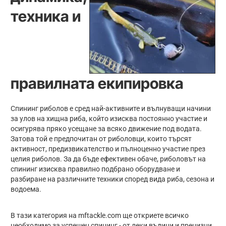
техника и
правилната екипировка
Спининг риболов е сред най-активните и вълнуващи начини
за улов на хищна риба, който изисква постоянно участие и
осигурява пряко усещане за всяко движение под водата.
Затова той е предпочитан от риболовци, които търсят
активност, предизвикателство и пълноценно участие през
целия риболов. За да бъде ефективен обаче, риболовът на
спининг изисква правилно подбрано оборудване и
разбиране на различните техники според вида риба, сезона и
водоема.
В тази категория на mftackle.com ще откриете всичко
необходимо за успешен спининг - от леки въдици и прецизни