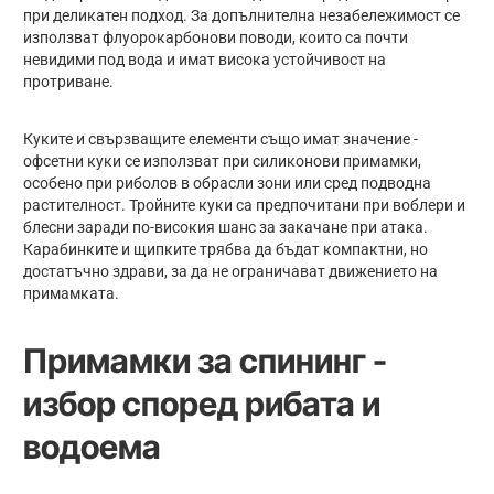
при деликатен подход. За допълнителна незабележимост се
използват флуорокарбонови поводи, които са почти
невидими под вода и имат висока устойчивост на
протриване.
Куките и свързващите елементи също имат значение -
офсетни куки се използват при силиконови примамки,
особено при риболов в обрасли зони или сред подводна
растителност. Тройните куки са предпочитани при воблери и
блесни заради по-високия шанс за закачане при атака.
Карабинките и щипките трябва да бъдат компактни, но
достатъчно здрави, за да не ограничават движението на
примамката.
Примамки за спининг -
избор според рибата и
водоема