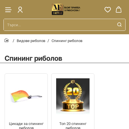
Търси...
Видове риболов
Спининг риболов
home
Спининг риболов
Цикади за спининг
Топ 20 спининг
риболов
риболов