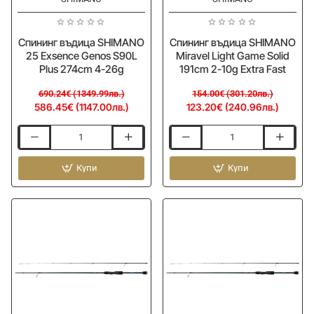
Спининг въдица SHIMANO
Спининг въдица SHIMANO
25 Exsence Genos S90L
Miravel Light Game Solid
Plus 274cm 4-26g
191cm 2-10g Extra Fast
690.24€ (1349.99лв.)
154.00€ (301.20лв.)
586.45€ (1147.00лв.)
123.20€ (240.96лв.)
Спининг
Спининг
въдица
въдица
SHIMANO
Купи
SHIMANO
Купи
25
Miravel
Exsence
Light
Genos
Game
S90L
Solid
Plus
191cm
274cm
2-
4-
10g
26g
Extra
Fast