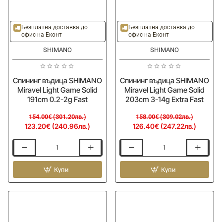
-20%
-20%
Ново
Ново
Безплатна доставка до
Безплатна доставка до
офис на Еконт
офис на Еконт
SHIMANO
SHIMANO
Спининг въдица SHIMANO
Спининг въдица SHIMANO
Miravel Light Game Solid
Miravel Light Game Solid
191cm 0.2-2g Fast
203cm 3-14g Extra Fast
154.00€ (301.20лв.)
158.00€ (309.02лв.)
123.20€ (240.96лв.)
126.40€ (247.22лв.)
Спининг
Спининг
въдица
въдица
SHIMANO
Купи
SHIMANO
Купи
Miravel
Miravel
Light
Light
Game
Game
Solid
Solid
191cm
203cm