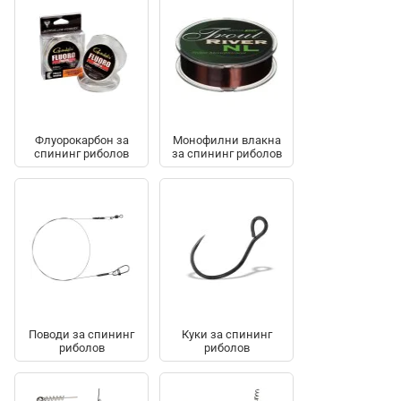
Флуорокарбон за
Монофилни влакна
спининг риболов
за спининг риболов
Поводи за спининг
Куки за спининг
риболов
риболов