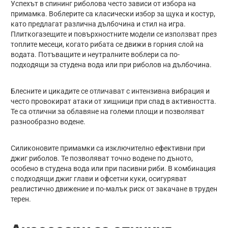
Успехът в спининг риболова често зависи от избора на
примамка. Воблерите са класически избор за щука и костур,
като предлагат различна дълбочина и стил на игра.
Плиткогазещите и повърхностните модели се използват през
топлите месеци, когато рибата се движи в горния слой на
водата. Потъващите и неутралните воблери са по-
подходящи за студена вода или при риболов на дълбочина.
Блесните и цикадите се отличават с интензивна вибрация и
често провокират атаки от хищници при спад в активността.
Те са отлични за облавяне на големи площи и позволяват
разнообразно водене.
Силиконовите примамки са изключително ефективни при
джиг риболов. Те позволяват точно водене по дъното,
особено в студена вода или при пасивни риби. В комбинация
с подходящи джиг глави и офсетни куки, осигуряват
реалистично движение и по-малък риск от закачане в труден
терен.