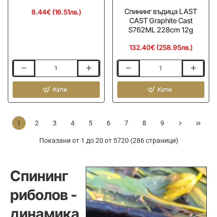
Спининг въдица LAST
8.44€ (16.51лв.)
CAST Graphite Cast
S762ML 228cm 12g
132.40€ (258.95лв.)
Воблер
Спининг
LAST
въдица
CAST
Купи
LAST
Купи
CC28
CAST
28mm
Graphite
1.6g
Cast
1
2
3
4
5
6
7
8
9
Sinking
S762ML
228cm
Показани от 1 до 20 от 5720 (286 страници)
12g
Спининг
риболов -
динамика,