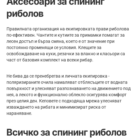
Аксесоари за спининг
риболов
Правилната организация на екипировката прави риболова
по-ефективен. Чантите и кутиите за примамки помагат за
лесен достъп и бърза смяна, което е от значение при
постоянно променящи се условия. Клещите за
освобождаване на куки, резачки за влакно и класьори са
част от базовия комплект на всеки рибар.
Не бива да се пренебрегва и личната екипировка -
поляризираните очила намаляват отблясъците от водната
повърхност и улесняват разпознаването на движението под
нея, а лекото и функционално облекло осигурява комфорт
през целия ден. Кеповете с подходяща мрежа улесняват
изваждането на рибата и минимизират риска от
нараняване.
Всичко за спининг риболов