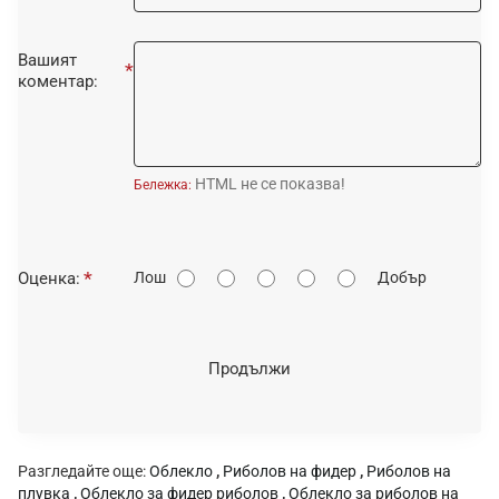
Вашият
коментар:
HTML не се показва!
Бележка:
О
Оценка:
Лош
Добър
ц
е
н
Продължи
к
а
:
Разгледайте още:
Облекло
,
Риболов на фидер
,
Риболов на
плувка
,
Облекло за фидер риболов
,
Облекло за риболов на