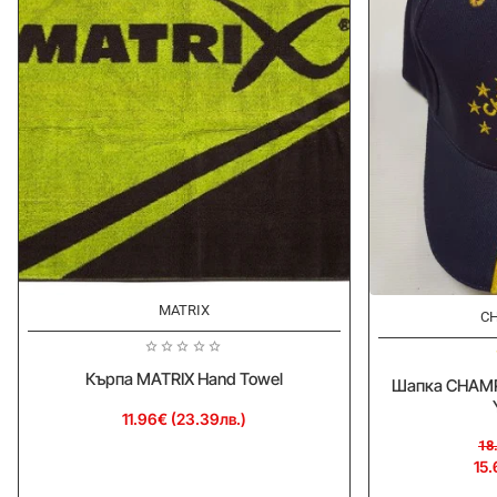
MATRIX
-15%
CH
Кърпа MATRIX Hand Towel
Шапка CHAMPI
11.96€ (23.39лв.)
18
15.