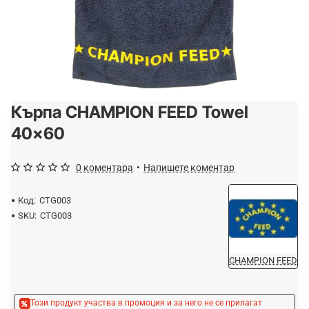
Кърпа CHAMPION FEED Towel
-15%
40x60
0 коментара
•
Напишете коментар
Код:
CTG003
SKU:
CTG003
CHAMPION FEED
Този продукт участва в промоция и за него не се прилагат