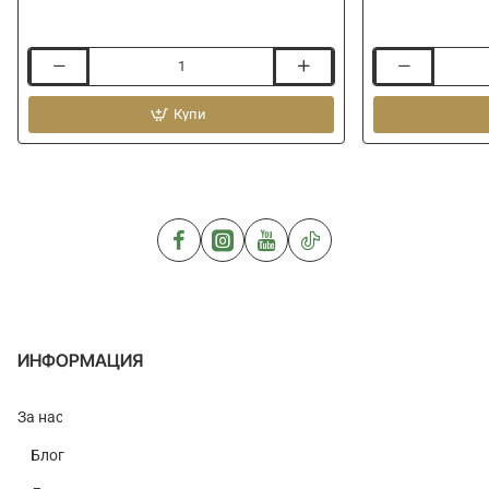
Кърпа
Шапка
MATRIX
CHAMPION
Hand
Купи
FEED
Towel
Luxe
Blue
Cap
Yellow
Bord
ИНФОРМАЦИЯ
За нас
Блог