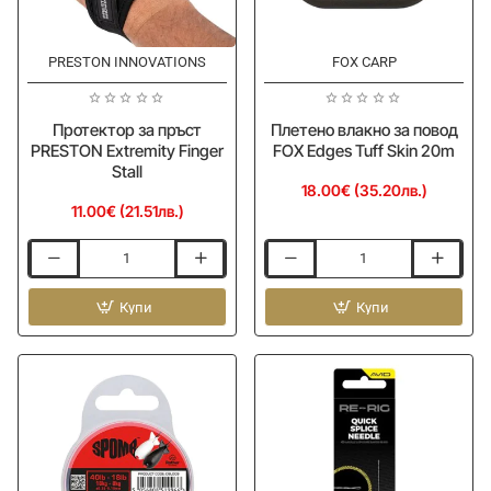
PRESTON INNOVATIONS
FOX CARP
Ново
Ново
Протектор за пръст
Плетено влакно за повод
PRESTON Extremity Finger
FOX Edges Tuff Skin 20m
Stall
18.00€ (35.20лв.)
11.00€ (21.51лв.)
Протектор
Плетено
за
влакно
пръст
Купи
за
Купи
PRESTON
повод
Extremity
FOX
Finger
Edges
Stall
Tuff
Skin
20m