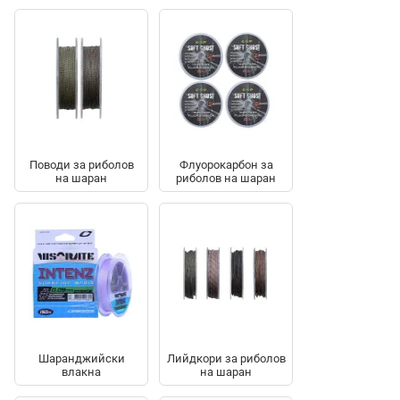
Поводи за риболов
Флуорокарбон за
на шаран
риболов на шаран
Шаранджийски
Лийдкори за риболов
влакна
на шаран