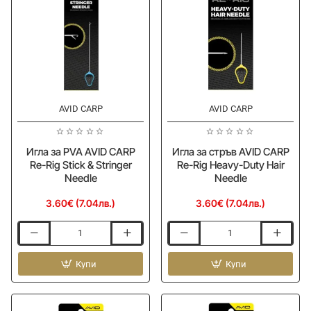
Braided
Splice
Leaders
Needle
Red
40lb-
18lb
0.35mm-
0.18mm
AVID CARP
AVID CARP
Ново
Ново
Игла за PVA AVID CARP
Игла за стръв AVID CARP
Re-Rig Stick & Stringer
Re-Rig Heavy-Duty Hair
Needle
Needle
3.60€ (7.04лв.)
3.60€ (7.04лв.)
Игла
Игла
за
за
PVA
Купи
стръв
Купи
AVID
AVID
CARP
CARP
Re-
Re-