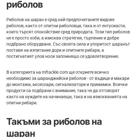
риболов
Риболов на шаран е сред най-предпочитаните видове
риболов, както от опитни риболовци, така и от ентусиасти,
които търсят спокойствие сред природата. Този тип риболов
не е просто хоби, а изисква стратегия, търпение и добре
подбрано оборудване. Със своята сила и упоритост шаранът
поставя на изпитание дори и опитните рибари, а
постигнатият улов носи запомнящо се удовлетворение.
В категорията на mftackle.com ще откриете всичко
необходимо за шаранджийски риболов - от въдици и макари
до монтажи, аксесоари, сигнализатори и примамки. Всички
продукти са подбрани с внимание, така че да отговорят
както на нуждите на начинаещи, така и на изискванията на
опитни рибари.
Такъми за риболов на
шаран