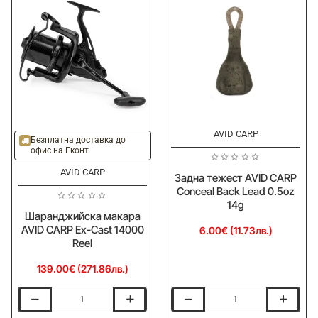
AVID CARP
Ново
Ново
Безплатна доставка до
офис на Еконт
AVID CARP
Задна тежест AVID CARP
Conceal Back Lead 0.5oz
14g
Шаранджийска макара
AVID CARP Ex-Cast 14000
6.00€ (11.73лв.)
Reel
139.00€ (271.86лв.)
Шаранджийска
Задна