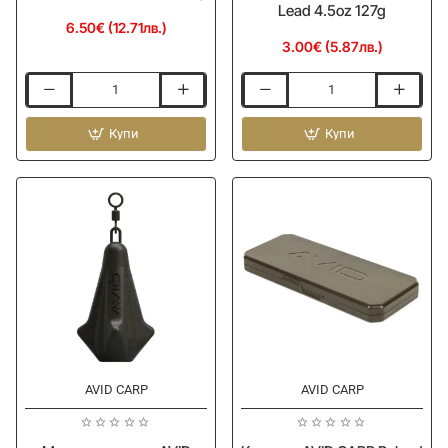
Lead 4.5oz 127g
6.50€ (12.71лв.)
3.00€ (5.87лв.)
Задна
Маркерно
тежест
олово
AVID
Купи
AVID
Купи
CARP
CARP
Conceal
Extremity
Back
Marker
Lead
Lead
1oz
4.5oz
28g
127g
AVID CARP
AVID CARP
Ново
Ново