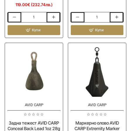
119.00€ (232.74лв.)
Шаранджийска
Задна
макара
тежест
AVID
Купи
AVID
Купи
CARP
CARP
Ex-
Conceal
Cast
Back
10000
Lead
Reel
1.5oz
42g
AVID CARP
AVID CARP
Ново
Ново
Задна тежест AVID CARP
Маркерно олово AVID
Conceal Back Lead 1oz 28g
CARP Extremity Marker