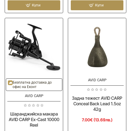
макара
тежест
AVID
Купи
AVID
Купи
CARP
CARP
Ex-
Conceal
Cast
Back
14000
Lead
Reel
0.5oz
14g
AVID CARP
Ново
Ново
Безплатна доставка до
офис на Еконт
AVID CARP
Задна тежест AVID CARP
Conceal Back Lead 1.5oz
42g
Шаранджийска макара
AVID CARP Ex-Cast 10000
7.00€ (13.69лв.)
Reel