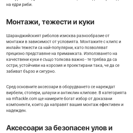
на едри риби.
Монтажи, тежести и куки
Шаранджийският риболов изисква разнообразие от
монтажи в зависимост от условията. Монтажите с клипс и
инлайн тежести са най-популярни, като позволяват
прецизно представяне на примамката. Използването на
качествени куки е също толкова важно - те трябва да са
остри, устойчиви на корозия и проектирани така, че да се
забиват бързо и сигурно.
Сред основните аксесоари в оборудването се нареждат
вирбели, стопери, шлаухи и антиклин клипове. В категорията
на mftackle.com ще намерите богат избор от доказани
компоненти, които да направят вашия монтаж ефективен и
надежден.
Аксесоари за безопасен улов и