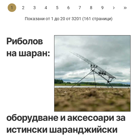
Re-
100ml
1
2
3
4
5
6
7
8
9
Rig
Splicing
Показани от 1 до 20 от 3201 (161 страници)
Needle
Риболов
на шаран:
оборудване и аксесоари за
истински шаранджийски