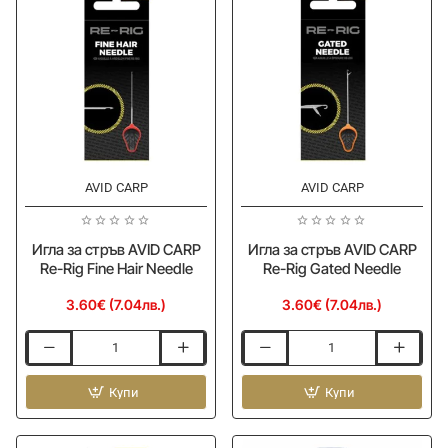
Rig
Rig
Stick
Heavy-
&
Duty
Stringer
Hair
Needle
Needle
AVID CARP
AVID CARP
Ново
Ново
Игла за стръв AVID CARP
Игла за стръв AVID CARP
Re-Rig Fine Hair Needle
Re-Rig Gated Needle
3.60€ (7.04лв.)
3.60€ (7.04лв.)
Игла
Игла
за
за
стръв
Купи
стръв
Купи
AVID
AVID
CARP
CARP