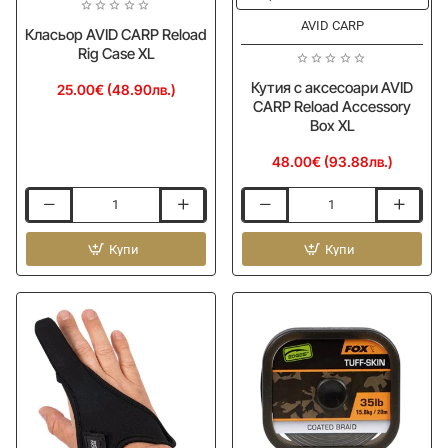
AVID CARP
Класьор AVID CARP Reload
Rig Case XL
Кутия с аксесоари AVID
25.00€ (48.90лв.)
CARP Reload Accessory
Box XL
48.00€ (93.88лв.)
Класьор
Кутия
AVID
с
CARP
Купи
аксесоари
Купи
Reload
AVID
Rig
CARP
Case
Reload
XL
Accessory
Box
XL