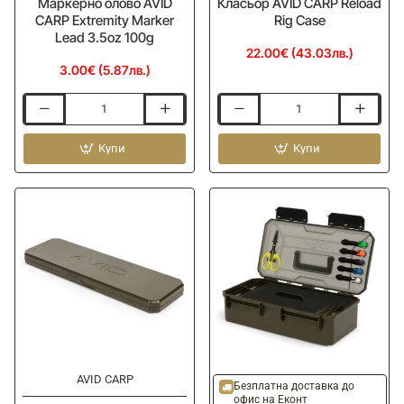
Маркерно олово AVID
Класьор AVID CARP Reload
CARP Extremity Marker
Rig Case
Lead 3.5oz 100g
22.00€ (43.03лв.)
3.00€ (5.87лв.)
Маркерно
Класьор
олово
AVID
AVID
Купи
CARP
Купи
CARP
Reload
Extremity
Rig
Marker
Case
Lead
3.5oz
100g
AVID CARP
Ново
Ново
Безплатна доставка до
офис на Еконт