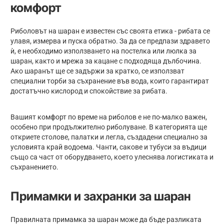
комфорт
Риболовът на шаран е известен със своята етика - рибата се
улавя, измерва и пуска обратно. За да се предпази здравето
ѝ, е необходимо използването на постелка или люлка за
шаран, както и мрежа за кацане с подходяща дълбочина.
Ако шаранът ще се задържи за кратко, се използват
специални торби за съхранение във вода, които гарантират
достатъчно кислород и спокойствие за рибата.
Вашият комфорт по време на риболов е не по-малко важен,
особено при продължително риболуване. В категорията ще
откриете столове, палатки и легла, създадени специално за
условията край водоема. Чанти, сакове и тубуси за въдици
също са част от оборудването, което улеснява логистиката и
съхранението.
Примамки и захранки за шаран
Правилната примамка за шаран може да бъде разликата