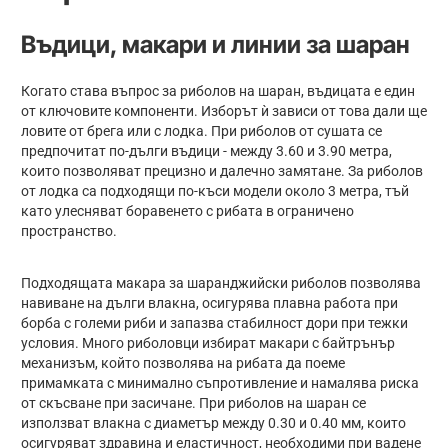
Въдици, макари и линии за шаран
Когато става въпрос за риболов на шаран, въдицата е един
от ключовите компоненти. Изборът ѝ зависи от това дали ще
ловите от брега или с лодка. При риболов от сушата се
предпочитат по-дълги въдици - между 3.60 и 3.90 метра,
които позволяват прецизно и далечно замятане. За риболов
от лодка са подходящи по-къси модели около 3 метра, тъй
като улесняват боравенето с рибата в ограничено
пространство.
Подходящата макара за шаранджийски риболов позволява
навиване на дълги влакна, осигурява плавна работа при
борба с големи риби и запазва стабилност дори при тежки
условия. Много риболовци избират макари с байтрънър
механизъм, който позволява на рибата да поеме
примамката с минимално съпротивление и намалява риска
от скъсване при засичане. При риболов на шаран се
използват влакна с диаметър между 0.30 и 0.40 мм, които
осигуряват здравина и еластичност, необходими при вадене