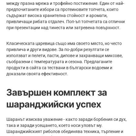
между празна мрежа и трофейно постижение. Един от най-
предпочитаните избори са протеиновите топчета, които
съдържат висока хранителна стойност и аромати,
привличащи рибата отдалеч. Поп-ъп топчетата са отлични
при презентации над тинеста или затревена повърхност.
Класическата царевица също има своето място, но често
привлича и други видове. За по-добри резултати се
използват и пелети, пасти, дипове и захранващи миксове,
съобразени с температурата и сезона. Предлаганите
продукти в сайта са тествани в български водоеми и
доказали своята ефективност.
Завършен комплект за
шаранджийски успех
Шаранът изисква уважение - както заради борбения си дух,
така и заради усещането, което носи уловът му.
Шаранджийският риболов обединява техника, търпение и