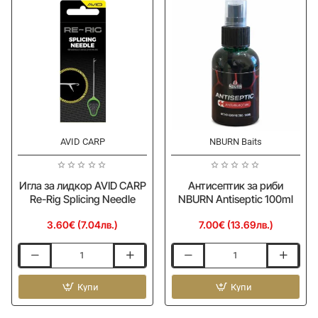
Re-
Re-
Rig
Rig
Fine
Gated
Hair
Needle
Needle
AVID CARP
NBURN Baits
Ново
Ново
Игла за лидкор AVID CARP
Антисептик за риби
Re-Rig Splicing Needle
NBURN Antiseptic 100ml
3.60€ (7.04лв.)
7.00€ (13.69лв.)
Игла
Антисептик
за
за
лидкор
Купи
риби
Купи
AVID
NBURN
CARP
Antiseptic