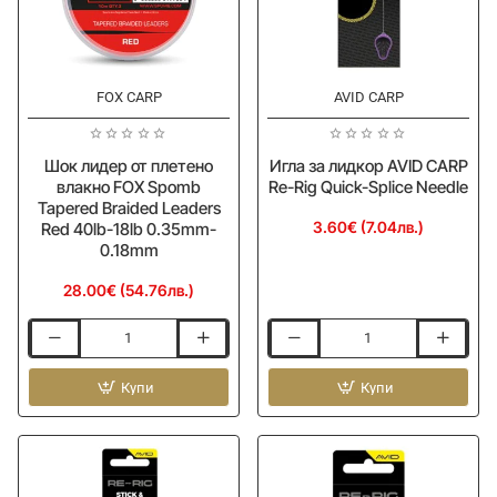
FOX CARP
AVID CARP
Ново
Ново
Шок лидер от плетено
Игла за лидкор AVID CARP
влакно FOX Spomb
Re-Rig Quick-Splice Needle
Tapered Braided Leaders
3.60€ (7.04лв.)
Red 40lb-18lb 0.35mm-
0.18mm
28.00€ (54.76лв.)
Шок
Игла
лидер
за
от
Купи
лидкор
Купи
плетено
AVID
влакно
CARP
FOX
Re-
Spomb
Rig
Tapered
Quick-