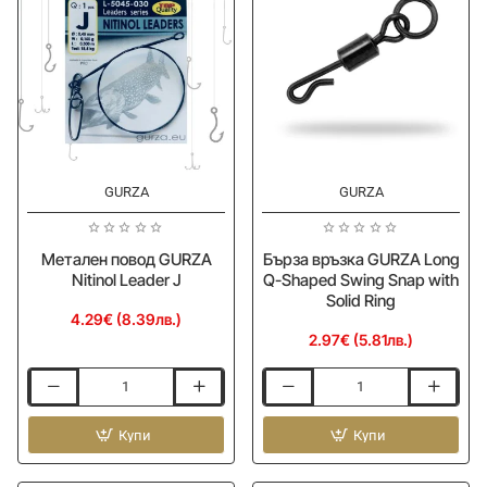
BK
GURZA
GURZA
Метален повод GURZA
Бърза връзка GURZA Long
Nitinol Leader J
Q-Shaped Swing Snap with
Solid Ring
4.29€ (8.39лв.)
2.97€ (5.81лв.)
Метален
Бърза
повод
връзка
GURZA
Купи
GURZA
Купи
Nitinol
Long
Leader
Q-