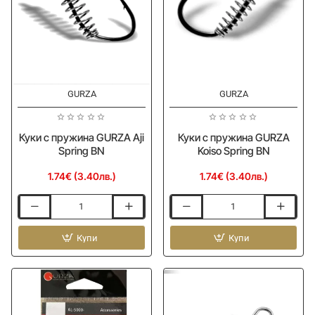
GURZA
GURZA
Куки с пружина GURZA Aji
Куки с пружина GURZA
Spring BN
Koiso Spring BN
1.74€ (3.40лв.)
1.74€ (3.40лв.)
Куки
Куки
с
с
пружина
Купи
пружина
Купи
GURZA
GURZA
Aji
Koiso
Spring
Spring
BN
BN