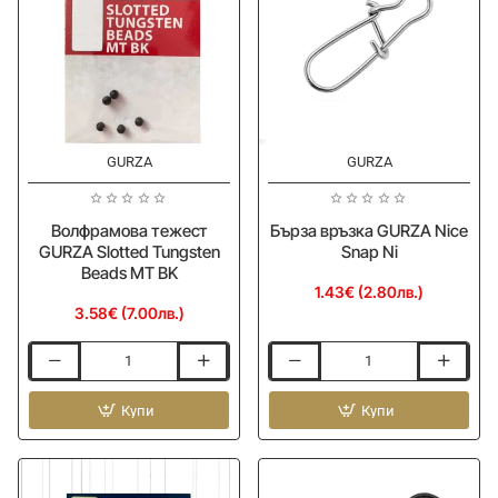
GURZA
GURZA
Волфрамова тежест
Бърза връзка GURZA Nice
GURZA Slotted Tungsten
Snap Ni
Beads MT BK
1.43€ (2.80лв.)
3.58€ (7.00лв.)
Волфрамова
Бърза
тежест
връзка
GURZA
Купи
GURZA
Купи
Slotted
Nice
Tungsten
Snap
Beads
Ni
MT