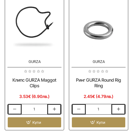
J
Shaped
Swing
Snap
with
Solid
Ring
GURZA
GURZA
Клипс GURZA Maggot
Ринг GURZA Round Rig
Clips
Ring
3.53€ (6.90лв.)
2.45€ (4.79лв.)
Клипс
Ринг
GURZA
GURZA
Maggot
Купи
Round
Купи
Clips
Rig