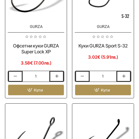
GURZA
GURZA
Офсетни куки GURZA
Куки GURZA Sport S-32
Super Lock XP
3.02€ (5.91лв.)
3.58€ (7.00лв.)
Офсетни
Куки
куки
GURZA
GURZA
Купи
Sport
Купи
Super
S-
Lock
32
XP