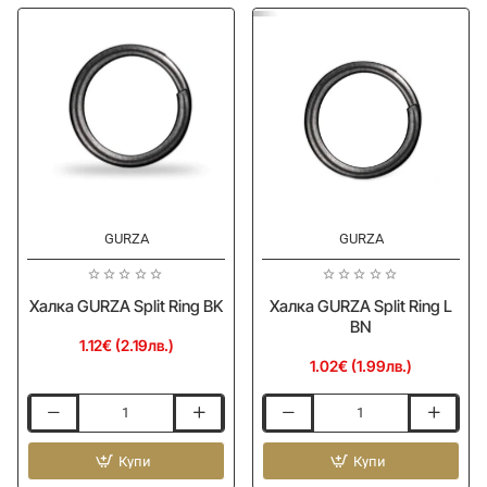
Ring
GURZA
GURZA
Халка GURZA Split Ring BK
Халка GURZA Split Ring L
BN
1.12€ (2.19лв.)
1.02€ (1.99лв.)
Халка
Халка
GURZA
GURZA
Split
Купи
Split
Купи
Ring
Ring