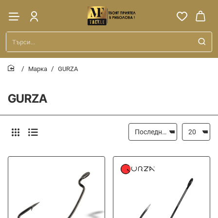
Търси...
Марка
GURZA
home
GURZA