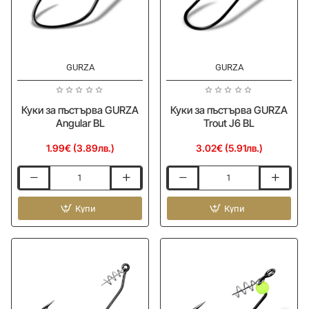
GURZA
GURZA
Куки за пъстърва GURZA
Куки за пъстърва GURZA
Angular BL
Trout J6 BL
1.99€ (3.89лв.)
3.02€ (5.91лв.)
Куки
Куки
за
за
пъстърва
Купи
пъстърва
Купи
GURZA
GURZA
Angular
Trout
BL
J6
BL