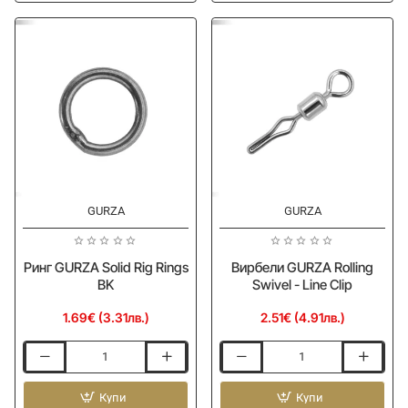
BK
L
BN
GURZA
GURZA
Ринг GURZA Solid Rig Rings
Вирбели GURZA Rolling
BK
Swivel - Line Clip
1.69€ (3.31лв.)
2.51€ (4.91лв.)
Ринг
Вирбели
GURZA
GURZA
Solid
Купи
Rolling
Купи