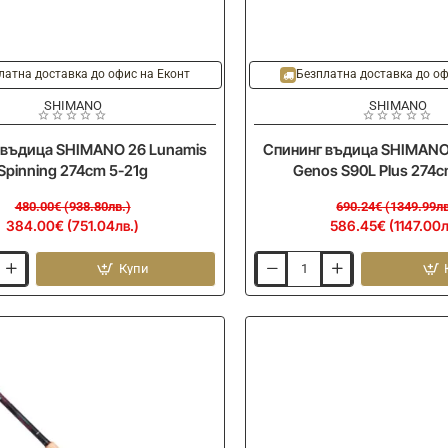
-15%
Ново
латна доставка до офис на Еконт
Безплатна доставка до оф
SHIMANO
SHIMANO
 въдица SHIMANO 26 Lunamis
Спининг въдица SHIMANO
Spinning 274cm 5-21g
Genos S90L Plus 274
480.00€ (938.80лв.)
690.24€ (1349.99лв
384.00€ (751.04лв.)
586.45€ (1147.00л
Купи
Спининг
въдица
SHIMANO
25
Exsence
Genos
S90L
Plus
274cm
4-
26g