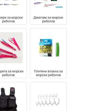
лери за морски
Джигове за морски
риболов
риболов
рета за морски
Плетени влакна за
риболов
морски риболов