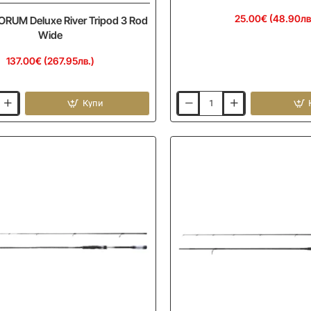
25.00€ (48.90лв
RUM Deluxe River Tripod 3 Rod
Wide
137.00€ (267.95лв.)
Купи
Блуза
FOX
RAGE
Blue
Hooded
T