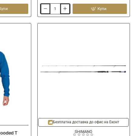
Купи
Купи
Многофункционален
шал
BLACK
CAT
Cat
Snood
-20%
Ново
Ново
Безплатна доставка до офис на Еконт
SHIMANO
Hooded T