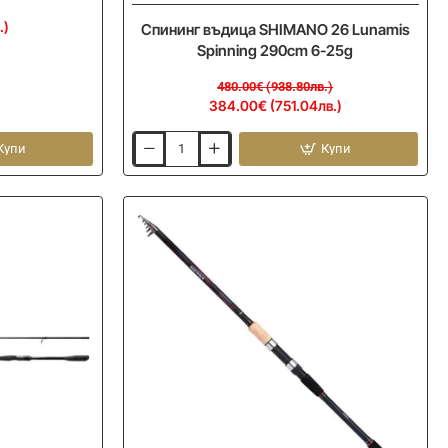
.)
Спининг въдица SHIMANO 26 Lunamis
Spinning 290cm 6-25g
480.00€ (938.80лв.)
384.00€ (751.04лв.)
Купи
Купи
Спининг
въдица
SHIMANO
26
Lunamis
Spinning
290cm
6-
25g