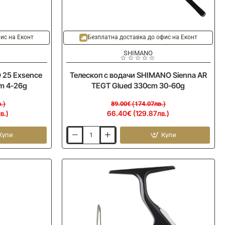
-25%
Ново
Ново
ис на Еконт
Безплатна доставка до офис на Еконт
SHIMANO
 25 Exsence
Телескоп с водачи SHIMANO Sienna AR
cm 4-26g
TEGT Glued 330cm 30-60g
.)
89.00€ (174.07лв.)
в.)
66.40€ (129.87лв.)
Купи
Купи
Телескоп
с
водачи
SHIMANO
Sienna
AR
TEGT
Glued
330cm
30-
60g