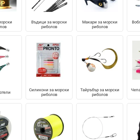
морски
Въдици за морски
Макари за морски
Воб
лов
риболов
риболов
Силикони за морски
Тайръбър за морски
Чепа
отели
риболов
риболов