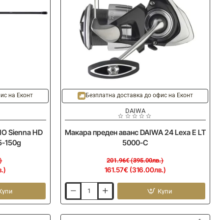
-20%
Ново
Ново
ис на Еконт
Безплатна доставка до офис на Еконт
DAIWA
NO Sienna HD
Макара преден аванс DAIWA 24 Lexa E LT
5-150g
5000-C
)
201.96€ (395.00лв.)
.)
161.57€ (316.00лв.)
Купи
Купи
Макара
преден
аванс
DAIWA