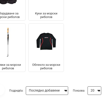
борудване за
Куки за морски
рски риболов
риболов
вки за морски
Облекло за морски
риболов
риболов
Подредба:
Показва: