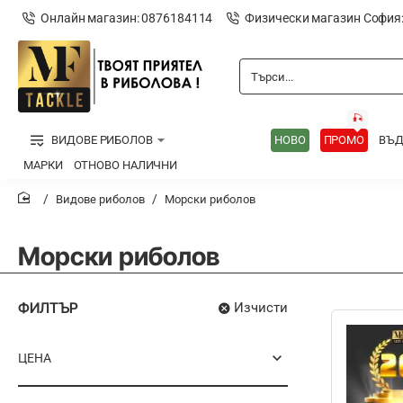
Онлайн магазин: 0876184114
Физически магазин София
Търси...
🎣
ВИДОВЕ РИБОЛОВ
НОВО
ПРОМО
ВЪ
МАРКИ
ОТНОВО НАЛИЧНИ
Видове риболов
Морски риболов
home
Морски риболов
ФИЛТЪР
Изчисти
ЦЕНА