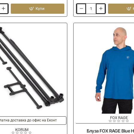
Купи
Очила
FOX
RAGE
Trans
Camo
Grey
Lens
Eyewear
FOX RAGE
Ново
латна доставка до офис на Еконт
KORUM
Блуза FOX RAGE Blue 