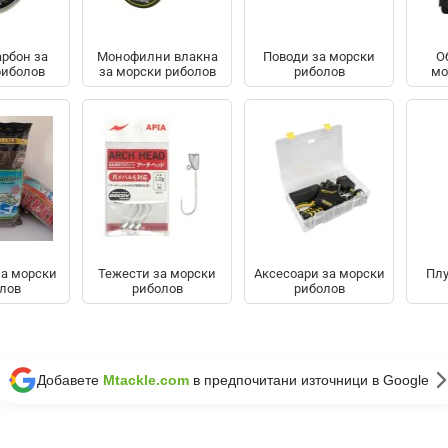
рбон за
Монофилни влакна
Поводи за морски
О
риболов
за морски риболов
риболов
мо
за морски
Тежести за морски
Аксесоари за морски
Плу
лов
риболов
риболов
Добавете
Mtackle.com
в предпочитани източници в Google