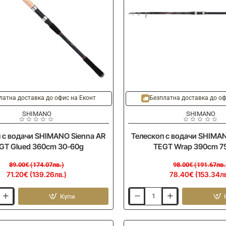
-20%
Ново
латна доставка до офис на Еконт
Безплатна доставка до оф
SHIMANO
SHIMANO
 с водачи SHIMANO Sienna AR
Телескоп с водачи SHIMA
GT Glued 360cm 30-60g
TEGT Wrap 390cm 7
89.00€ (174.07лв.)
98.00€ (191.67лв.
71.20€ (139.26лв.)
78.40€ (153.34лв
Купи
Телескоп
с
водачи
SHIMANO