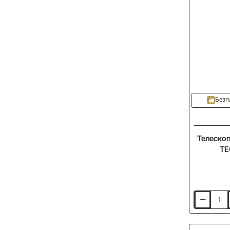
-20%
Безп
Телескоп
TE
Телескоп
с
водачи
SHIMANO