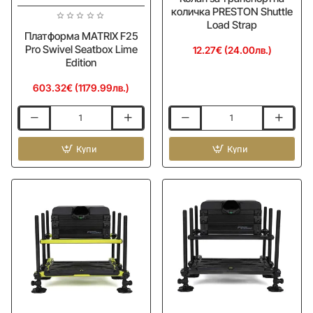
количка PRESTON Shuttle
Load Strap
Платформа MATRIX F25
Pro Swivel Seatbox Lime
12.27€ (24.00лв.)
Edition
603.32€ (1179.99лв.)
Платформа
Колан
MATRIX
за
F25
Купи
транспортна
Купи
Pro
количка
Swivel
PRESTON
Seatbox
Shuttle
Lime
Load
Edition
Strap