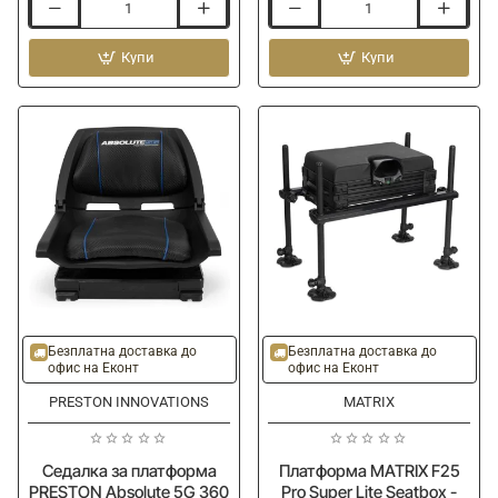
Платформа
Платформа
PRESTON
PRESTON
Absolute
Купи
Absolute
Купи
5G
5G
Station
360
-
Station
Black
Edition
Ново
Ново
Безплатна доставка до
Безплатна доставка до
офис на Еконт
офис на Еконт
PRESTON INNOVATIONS
MATRIX
Седалка за платформа
Платформа MATRIX F25
PRESTON Absolute 5G 360
Pro Super Lite Seatbox -