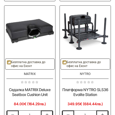
RIVE
Seamless
Black/Green
Removable
Stirrup
Cushion
Tightening
F2
Knob
Безплатна доставка до
Безплатна доставка до
офис на Еконт
офис на Еконт
MATRIX
NYTRO
Седалка MATRIX Deluxe
Платформа NYTRO SLS36
Seatbox Cushion Unit
Evolite Station
84.00€ (164.29лв.)
349.95€ (684.44лв.)