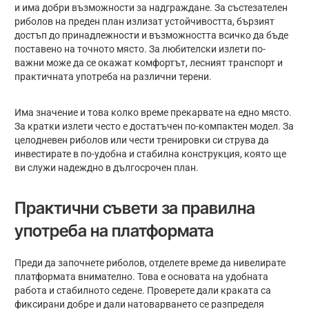
и има добри възможности за надграждане. За състезателен
риболов на преден план излизат устойчивостта, бързият
достъп до принадлежности и възможността всичко да бъде
поставено на точното място. За любителски излети по-
важни може да се окажат комфортът, лесният транспорт и
практичната употреба на различни терени.
Има значение и това колко време прекарвате на едно място.
За кратки излети често е достатъчен по-компактен модел. За
целодневен риболов или чести тренировки си струва да
инвестирате в по-удобна и стабилна конструкция, която ще
ви служи надеждно в дългосрочен план.
Практични съвети за правилна
употреба на платформата
Преди да започнете риболов, отделете време да нивелирате
платформата внимателно. Това е основата на удобната
работа и стабилното седене. Проверете дали краката са
фиксирани добре и дали натоварването се разпределя