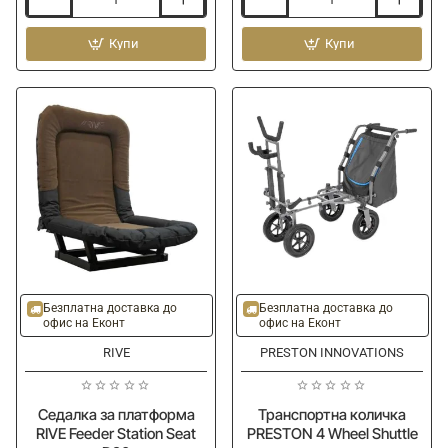
Седалка
Платформа
MATRIX
NYTRO
Deluxe
Купи
SLS36
Купи
Seatbox
Evolite
Cushion
Station
Unit
Безплатна доставка до
Безплатна доставка до
офис на Еконт
офис на Еконт
RIVE
PRESTON INNOVATIONS
Седалка за платформа
Транспортна количка
RIVE Feeder Station Seat
PRESTON 4 Wheel Shuttle