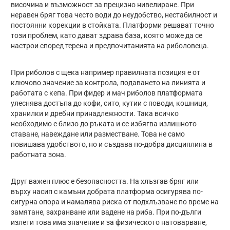
височина и възможност за прецизно нивелиране. При
неравен бряг това често води до неудобство, нестабилност и
постоянни корекции в стойката. Платформи решават точно
този проблем, като дават здрава база, която може да се
настрои според терена и предпочитанията на риболовеца.
При риболов с щека например правилната позиция е от
ключово значение за контрола, подаването на линията и
работата с кепа. При фидер и мач риболов платформата
улеснява достъпа до кофи, сито, кутии с поводи, кошници,
хранилки и дребни принадлежности. Така всичко
необходимо е близо до ръката и се избягва излишното
ставане, навеждане или разместване. Това не само
повишава удобството, но и създава по-добра дисциплина в
работната зона.
Друг важен плюс е безопасността. На хлъзгав бряг или
върху насип с камъни добрата платформа осигурява по-
сигурна опора и намалява риска от подхлъзване по време на
замятане, захранване или вадене на риба. При по-дълги
излети това има значение и за физическото натоварване,