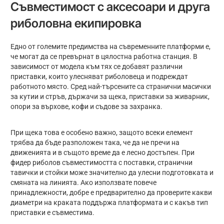
Съвместимост с аксесоари и друга
риболовна екипировка
Едно от големите предимства на съвременните платформи е,
че могат да се превърнат в цялостна работна станция. В
зависимост от модела към тях се добавят различни
приставки, които улесняват риболовеца и подреждат
работното място. Сред най-търсените са странични масички
за кутии и стръв, държачи за щека, приставки за живарник,
опори за върхове, кофи и съдове за захранка.
При щека това е особено важно, защото всеки елемент
трябва да бъде разположен така, че да не пречи на
движенията и в същото време да е лесно достъпен. При
фидер риболов съвместимостта с поставки, странични
тавички и стойки може значително да улесни подготовката и
смяната на линията. Ако използвате повече
принадлежности, добре е предварително да проверите какви
диаметри на краката поддържа платформата и с какъв тип
приставки е съвместима.