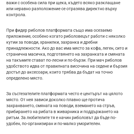
важи с особена сила при щека, където всяко разклащане
или неравно разположение се отразява директно върху
контрола.
При фидер риболов платформата също има осезаемо
приложение, особено когато риболовецът работи с няколко
кутии за поводи, хранилки, захранка и дребни
принадлежности. Ако до вас има място за кофа, леген, сито и
странична масичка, подготвянето на захранката и смяната
на такъмите стават по-лесни и по-бързи. При мач риболов
удобството идва от правилната височина на седене и бързия
достъп до аксесоари, които трябва да бъдат на точно
определено място.
За състезателите платформата често е центърът на цялото
място. От нея зависи доколко плавно ще протича
захранването, смяната на поводи, вземането на стръв,
прибирането на рибата в живарника и поддържането на
ритъм. За любителите тя е начин риболовът да бъде по-
удобен, по-организиран и по-малко уморителен.