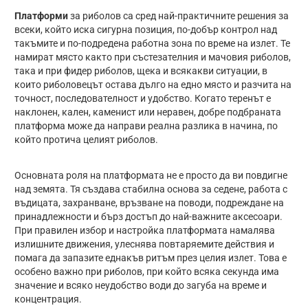
Платформи
за риболов са сред най-практичните решения за
всеки, който иска сигурна позиция, по-добър контрол над
такъмите и по-подредена работна зона по време на излет. Те
намират място както при състезателния и мачовия риболов,
така и при фидер риболов, щека и всякакви ситуации, в
които риболовецът остава дълго на едно място и разчита на
точност, последователност и удобство. Когато теренът е
наклонен, кален, каменист или неравен, добре подбраната
платформа може да направи реална разлика в начина, по
който протича целият риболов.
Основната роля на платформата не е просто да ви повдигне
над земята. Тя създава стабилна основа за седене, работа с
въдицата, захранване, връзване на поводи, подреждане на
принадлежности и бърз достъп до най-важните аксесоари.
При правилен избор и настройка платформата намалява
излишните движения, улеснява повтаряемите действия и
помага да запазите еднакъв ритъм през целия излет. Това е
особено важно при риболов, при който всяка секунда има
значение и всяко неудобство води до загуба на време и
концентрация.