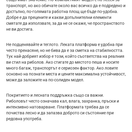
транспорт, но ако обичате около вас всичко да е подредено и
достъпно, по-голямата работна площ ще бъде по-удобна.
Добре е да прецените и какви допълнителни елементи
смятате да използвате, за да не се окаже, че пространството
не ви достига.
Не подценявайте и теглото. Леката платформа е удобна при
често пренасяне, но не бива да е за сметка на стабилността.
Тук най-добрият избор е този, който съответства на реалния
ви стил на риболов. Ако стигате до мястото пеша и носите
много багаж, транспортът е сериозен фактор. Ако ловите
основно на познати места и цените максимална устойчивост,
може да заложите на по-солиден модел.
Покритието и лесната поддръжка също са важни.
Риболовът често означава кал, влага, захранка, пръски и
интензивно натоварване. Платформата трябва да се
почиства лесно и да запазва доброто си състояние при
редовна употреба.