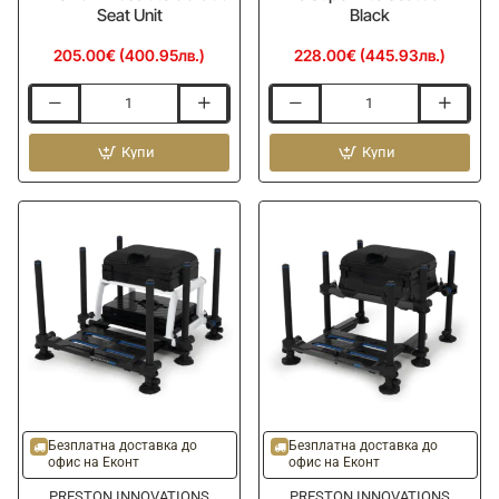
Seat Unit
Black
205.00€ (400.95лв.)
228.00€ (445.93лв.)
Седалка
Платформа
за
MATRIX
платформа
Купи
F25
Купи
PRESTON
Pro
Absolute
Super
5G
Lite
360
Seatbox
Seat
-
Unit
Black
-20%
-20%
Ново
Ново
Безплатна доставка до
Безплатна доставка до
офис на Еконт
офис на Еконт
PRESTON INNOVATIONS
PRESTON INNOVATIONS