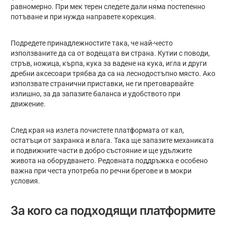
равномерно. При мек терен следете дали няма постепенно
потъване и при нужда направете корекция.
Подредете принадлежностите така, че най-често
използваните да са от водещата ви страна. Кутии с поводи,
стръв, ножица, кърпа, кука за вадене на кука, игла и други
дребни аксесоари трябва да са на леснодостъпно място. Ако
използвате странични приставки, не ги претоварвайте
излишно, за да запазите баланса и удобството при
движение.
След края на излета почистете платформата от кал,
остатъци от захранка и влага. Така ще запазите механиката
и подвижните части в добро състояние и ще удължите
живота на оборудването. Редовната поддръжка е особено
важна при честа употреба по речни брегове и в мокри
условия.
За кого са подходящи платформите