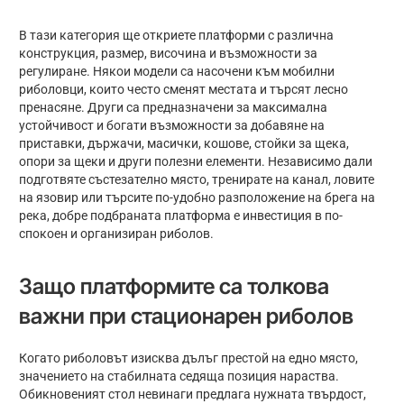
В тази категория ще откриете платформи с различна
конструкция, размер, височина и възможности за
регулиране. Някои модели са насочени към мобилни
риболовци, които често сменят местата и търсят лесно
пренасяне. Други са предназначени за максимална
устойчивост и богати възможности за добавяне на
приставки, държачи, масички, кошове, стойки за щека,
опори за щеки и други полезни елементи. Независимо дали
подготвяте състезателно място, тренирате на канал, ловите
на язовир или търсите по-удобно разположение на брега на
река, добре подбраната платформа е инвестиция в по-
спокоен и организиран риболов.
Защо платформите са толкова
важни при стационарен риболов
Когато риболовът изисква дълъг престой на едно място,
значението на стабилната седяща позиция нараства.
Обикновеният стол невинаги предлага нужната твърдост,