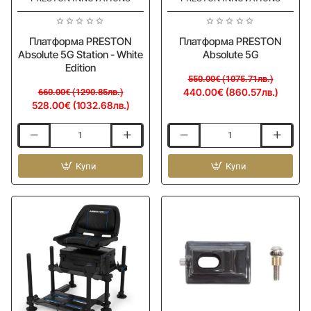
Платформа PRESTON
Платформа PRESTON
Absolute 5G Station - White
Absolute 5G
Edition
550.00€ (1075.71лв.)
440.00€ (860.57лв.)
660.00€ (1290.85лв.)
528.00€ (1032.68лв.)
Платформа
Платформа
PRESTON
PRESTON
Absolute
Купи
Absolute
Купи
5G
5G
Station
-
White
Edition