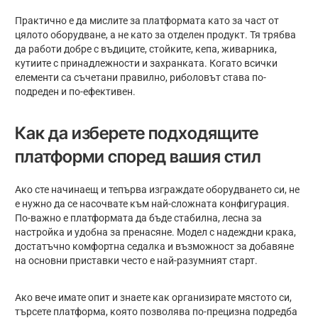
Практично е да мислите за платформата като за част от
цялото оборудване, а не като за отделен продукт. Тя трябва
да работи добре с въдиците, стойките, кепа, живарника,
кутиите с принадлежности и захранката. Когато всички
елементи са съчетани правилно, риболовът става по-
подреден и по-ефективен.
Как да изберете подходящите
платформи според вашия стил
Ако сте начинаещ и тепърва изграждате оборудването си, не
е нужно да се насочвате към най-сложната конфигурация.
По-важно е платформата да бъде стабилна, лесна за
настройка и удобна за пренасяне. Модел с надеждни крака,
достатъчно комфортна седалка и възможност за добавяне
на основни приставки често е най-разумният старт.
Ако вече имате опит и знаете как организирате мястото си,
търсете платформа, която позволява по-прецизна подредба