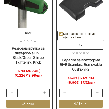
HSP
+
Screws
-20%
-20%
RIVE
Ново
Ново
Безплатна доставка до
офис на Еконт
RIVE
Резервна врътка за
платформа RIVE
Black/Green Stirrup
Седалка за платформа
Tightening Knob
RIVE Seamless Removable
Cushion F2
12.78€ (25.00лв.)
10.22€ (19.99лв.)
62.33€ (121.91лв.)
49.86€ (97.52лв.)
Резервна
Седалка
врътка
за
за
Купи
платформа
Купи
платформа
RIVE