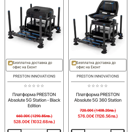
-20%
-20%
Ново
Ново
Безплатна доставка до
Безплатна доставка до
офис на Еконт
офис на Еконт
PRESTON INNOVATIONS
PRESTON INNOVATIONS
Платформа PRESTON
Платформа PRESTON
Absolute 5G Station - Black
Absolute 5G 360 Station
Edition
720.00€ (1408.20лв.)
576.00€ (1126.56лв.)
660.00€ (1290.85лв.)
528.00€ (1032.68лв.)