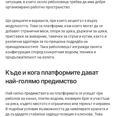
ситуации, в които около риболовеца трябва да има добре
организирано работно пространство.
Ще срещнете и варианти, при които акцентът е върху
модулността. Това са платформи, към които могат да се
добавят странични маси, опори за щека, държачи за щеки,
приставки за живарник, тавички за стръв и кутии, както и
различни адаптери за по-прецизна подредба на
принадлежностите. Така риболовецът изгражда своята
конфигурация според конкретния водоем, техника и
продължителност на излета.
Къде и кога платформите дават
най-голямо предимство
Най-силно предимствата на платформата се усещат при
риболов на канал, платен водоем, язовирен бряг и участъци
на река, където мястото е ограничено или теренът е неравен.
В подобни условия възможността да нивелирате краката и
да създадете стабилна седяща позиция е ключова. Това