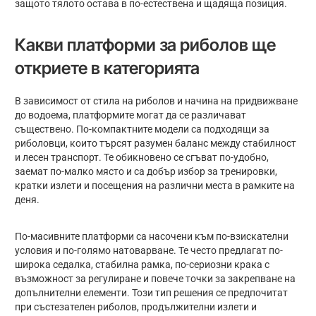
защото тялото остава в по-естествена и щадяща позиция.
Какви платформи за риболов ще
откриете в категорията
В зависимост от стила на риболов и начина на придвижване
до водоема, платформите могат да се различават
съществено. По-компактните модели са подходящи за
риболовци, които търсят разумен баланс между стабилност
и лесен транспорт. Те обикновено се сгъват по-удобно,
заемат по-малко място и са добър избор за тренировки,
кратки излети и посещения на различни места в рамките на
деня.
По-масивните платформи са насочени към по-взискателни
условия и по-голямо натоварване. Те често предлагат по-
широка седалка, стабилна рамка, по-сериозни крака с
възможност за регулиране и повече точки за закрепване на
допълнителни елементи. Този тип решения се предпочитат
при състезателен риболов, продължителни излети и