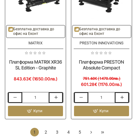
-20%
Безплатна доставка до
Безплатна доставка до
офис на Еконт
офис на Еконт
MATRIX
PRESTON INNOVATIONS
Платформа MATRIX XR36
Платформа PRESTON
SL Edition - Graphite
Absolute Compact
843.63€ (1650.00лв.)
751.60€ (1470.00лв.)
601.28€ (1176.00лв.)
Платформа
Платформа
MATRIX
PRESTON
XR36
Купи
Absolute
Купи
SL
Compact
Edition
-
1
2
3
4
5
Graphite