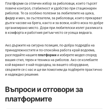
Платформи са отличен избор за риболовци, които търсят
повече контрол, стабилност и удобство при стационарен
риболов. Те са особено полезни за любителите на щека,
фидер и мач, за състезатели, за риболовци, които прекарват
дълги часове на брега, както и за всеки, който иска по-добре
организирано място. Дори при любителски излет разликата
в комфорта и работния ритъм често се усеща веднага.
Ако държите на сигурна позиция, по-добра подредба на
принадлежностите и по-спокойна работа край водоема,
разгледайте нашите
платформи
и изберете модел според
вашия стил, терен и техника на риболов. Ако се колебаете
кой вариант е най-подходящ за вашето оборудване,
свържете се с нас и ще ви помогнем да подберете практично
и надеждно решение.
Въпроси и отговори за
платформите