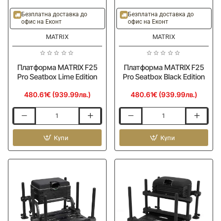
Безплатна доставка до
Безплатна доставка до
офис на Еконт
офис на Еконт
MATRIX
MATRIX
Платформа MATRIX F25
Платформа MATRIX F25
Pro Seatbox Lime Edition
Pro Seatbox Black Edition
480.61€ (939.99лв.)
480.61€ (939.99лв.)
Платформа
Платформа
MATRIX
MATRIX
F25
Купи
F25
Купи
Pro
Pro
Seatbox
Seatbox
Lime
Black
Edition
Edition