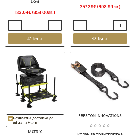
D36
357.39€ (698.99лв.)
183.04€ (358.00лв.)
Седалка
Транспортна
за
количка
платформа
Купи
PRESTON
Купи
RIVE
4
Feeder
Wheel
Station
Shuttle
Seat
D36
PRESTON INNOVATIONS
Безплатна доставка до
офис на Еконт
MATRIX
Колан за транспортна