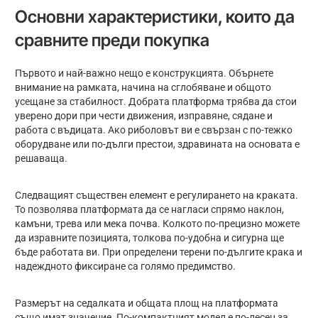
Основни характеристики, които да
сравните преди покупка
Първото и най-важно нещо е конструкцията. Обърнете
внимание на рамката, начина на сглобяване и общото
усещане за стабилност. Добрата платформа трябва да стои
уверено дори при чести движения, изправяне, сядане и
работа с въдицата. Ако риболовът ви е свързан с по-тежко
оборудване или по-дълги престои, здравината на основата е
решаваща.
Следващият съществен елемент е регулирането на краката.
То позволява платформата да се нагласи спрямо наклон,
камъни, трева или мека почва. Колкото по-прецизно можете
да изравните позицията, толкова по-удобна и сигурна ще
бъде работата ви. При определени терени по-дългите крака и
надеждното фиксиране са голямо предимство.
Размерът на седалката и общата площ на платформата
също имат значение. По-компактният модел е по-лесен за