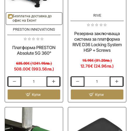
-20%
-20%
Ново
RIVE
Ново
Безплатна доставка до
офис на Еконт
PRESTON INNOVATIONS
Резервна заключваща
система за платформа
RIVE D36 Locking System
Платформа PRESTON
HSP + Screws
Absolute 5G 360°
15.95€ (31.20лв.)
635.00€ (1241.95лв.)
12.76€ (24.96лв.)
508.00€ (993.56лв.)
Платформа
Резервна
PRESTON
заключваща
Absolute
Купи
система
Купи
5G
за
360°
платформа
RIVE
D36
Locking
System