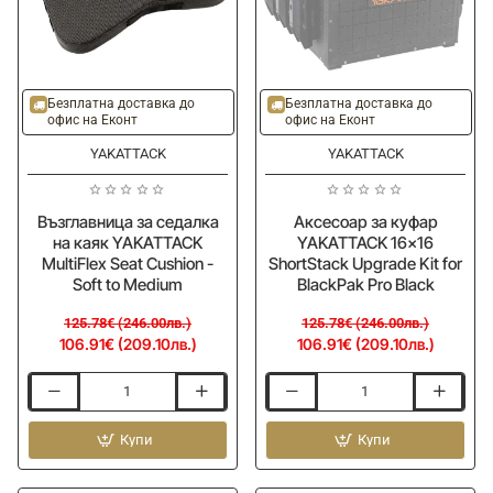
-15%
-15%
Ново
Безплатна доставка до
Безплатна доставка до
офис на Еконт
офис на Еконт
YAKATTACK
YAKATTACK
Възглавница за седалка
Аксесоар за куфар
на каяк YAKATTACK
YAKATTACK 16x16
MultiFlex Seat Cushion -
ShortStack Upgrade Kit for
Soft to Medium
BlackPak Pro Black
125.78€ (246.00лв.)
125.78€ (246.00лв.)
106.91€ (209.10лв.)
106.91€ (209.10лв.)
Възглавница
Аксесоар
за
за
седалка
Купи
куфар
Купи
на
YAKATTACK
каяк
16x16