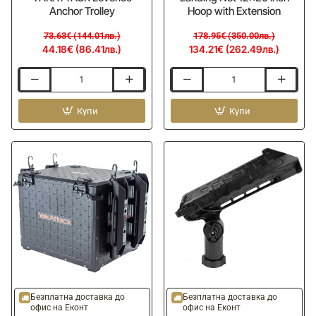
Anchor Trolley
Hoop with Extension
73.63€ (144.01лв.)
178.95€ (350.00лв.)
44.18€ (86.41лв.)
134.21€ (262.49лв.)
Котвена
Кеп
система
YAKATTACK
YAKATTACK
Купи
Leverage
Купи
Leverloc
Landing
Anchor
Net
Trolley
12x20
inch
Hoop
with
Extension
-12%
-35%
ОЧАКВАЙТЕ
ОЧАКВАЙТЕ
Безплатна доставка до
Безплатна доставка до
офис на Еконт
офис на Еконт