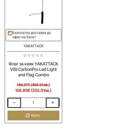
Mounted
LockNLoad
Mounting
System
-30%
ОЧАКВАЙТЕ
Безплатна доставка до
офис на Еконт
YAKATTACK
Флаг за каяк YAKATTACK
VISI CarbonPro Led Light
and Flag Combo
184.07€ (360.01лв.)
128.85€ (252.01лв.)
Флаг
за
каяк
Купи
YAKATTACK
VISI