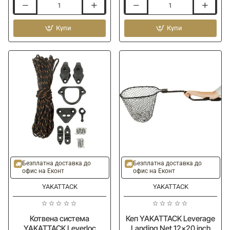
Куфар
Котвена
YAKATTACK
система
BlackPak
Купи
YAKATTACK
Купи
Pro
Heavy
Kayak
Duty
Fishing
Leverloc
Crate
Anchor
16x16
Trolley
-
Black
-40%
-25%
Безплатна доставка до
Безплатна доставка до
офис на Еконт
офис на Еконт
YAKATTACK
YAKATTACK
Котвена система
Кеп YAKATTACK Leverage
YAKATTACK Leverloc
Landing Net 12x20 inch