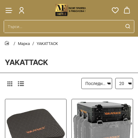
Търси...
Марка
YAKATTACK
home
YAKATTACK