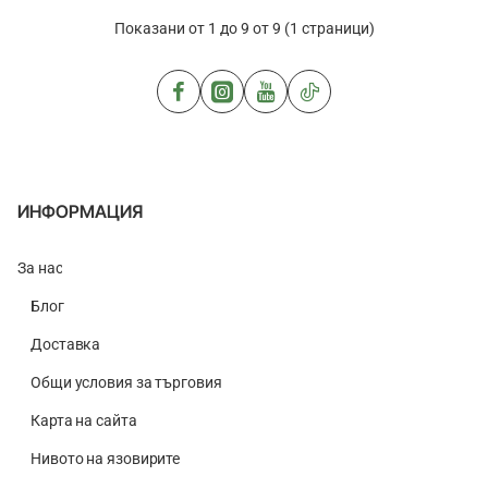
CarbonPro
Показани от 1 до 9 от 9 (1 страници)
Led
Light
and
Flag
Combo
ИНФОРМАЦИЯ
За нас
Блог
Доставка
Общи условия за търговия
Карта на сайта
Нивото на язовирите