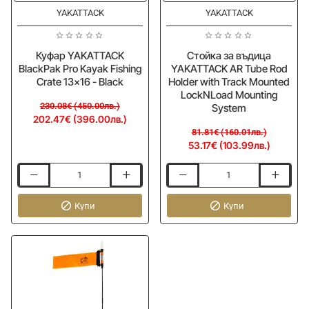
YAKATTACK
YAKATTACK
Куфар YAKATTACK
Стойка за въдица
BlackPak Pro Kayak Fishing
YAKATTACK AR Tube Rod
Crate 13x16 - Black
Holder with Track Mounted
LockNLoad Mounting
230.08€ (450.00лв.)
System
202.47€ (396.00лв.)
81.81€ (160.01лв.)
53.17€ (103.99лв.)
Куфар
Стойка
YAKATTACK
за
BlackPak
Купи
въдица
Купи
Pro
YAKATTACK
Kayak
AR
Fishing
Tube
Crate
Rod
13x16
Holder
-
with
Black
Track