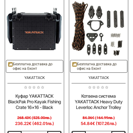
YAKATTACK
ShortStack
MultiFlex
Upgrade
Seat
Kit
Cushion
for
-
BlackPak
Soft
Pro
to
Black
Medium
-12%
-35%
Безплатна доставка до
Безплатна доставка до
офис на Еконт
офис на Еконт
YAKATTACK
YAKATTACK
Куфар YAKATTACK
Котвена система
BlackPak Pro Kayak Fishing
YAKATTACK Heavy Duty
Crate 16x16 - Black
Leverloc Anchor Trolley
268.43€ (525.00лв.)
84.36€ (164.99лв.)
236.22€ (462.01лв.)
54.84€ (107.26лв.)