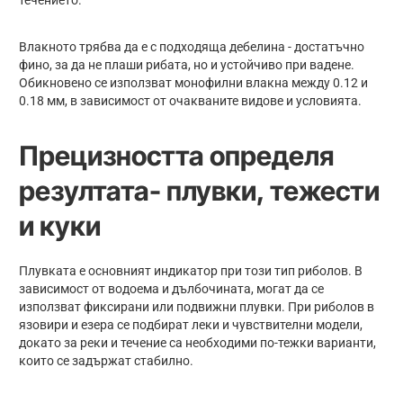
Влакното трябва да е с подходяща дебелина - достатъчно
фино, за да не плаши рибата, но и устойчиво при вадене.
Обикновено се използват монофилни влакна между 0.12 и
0.18 мм, в зависимост от очакваните видове и условията.
Прецизността определя
резултата- п
лувки, тежести
и куки
Плувката е основният индикатор при този тип риболов. В
зависимост от водоема и дълбочината, могат да се
използват фиксирани или подвижни плувки. При риболов в
язовири и езера се подбират леки и чувствителни модели,
докато за реки и течение са необходими по-тежки варианти,
които се задържат стабилно.