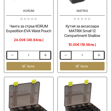
KORUM
MATRIX
Ново
Ново
Чанта за стръв KORUM
Кутия за аксесоари
Expedition EVA Waist Pouch
MATRIX Small 12
Compartment Shallow
24.00€ (46.94лв.)
10.00€ (19.56лв.)
Чанта
Кутия
за
за
стръв
Купи
аксесоари
Купи
KORUM
MATRIX
Expedition
Small
EVA
12
Waist
Compartment
Pouch
Shallow