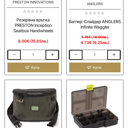
PRESTON INNOVATIONS
-50%
Ново
ANGLERS
Ново
Резервна врътка
Ваглер-Слайдер ANGLERS
PRESTON Inception
Infinite Waggler
Seatbox Handwheels
9.46€ (18.50лв.)
8.00€ (15.65лв.)
4.73€ (9.25лв.)
Резервна
Ваглер-
врътка
Слайдер
PRESTON
Купи
ANGLERS
Купи
Inception
Infinite
Seatbox
Waggler
Handwheels