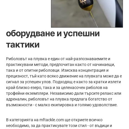
оборудване и успешни
тактики
Риболовът на плувка е един от най-разпознаваемите и
практикувани методи, предпочитан както от начинаещи,
така и от опитни риболовци. Изисква концентрация и
прецизност, тъй като всяко движение на плувката може да е
сигнал за успешен улов. Подходящ е както за кратки излети
край близко езеро, така и за целенасочен риболов на
трофейни екземпляри. Независимо дали търсите релакс или
адреналин, риболовът на плувка предлага богатство от
възможности - с малко екипировка и голямо удоволствие.
В категорията на mftackle.com ще откриете всичко
необходимо, за да практикувате този стил - от въдици и