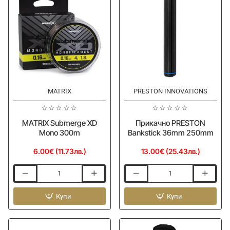
MATRIX
PRESTON INNOVATIONS
Ново
Ново
MATRIX Submerge XD
Прикачно PRESTON
Mono 300m
Bankstick 36mm 250mm
6.00€ (11.73лв.)
13.00€ (25.43лв.)
MATRIX
Прикачно
Submerge
PRESTON
XD
Купи
Bankstick
Купи
Mono
36mm
300m
250mm