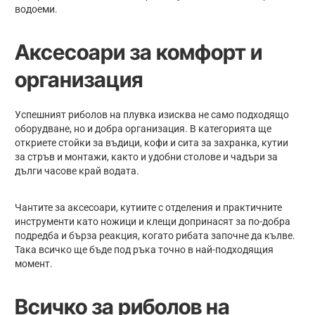
водоеми.
Аксесоари за комфорт и
организация
Успешният риболов на плувка изисква не само подходящо
оборудване, но и добра организация. В категорията ще
откриете стойки за въдици, кофи и сита за захранка, кутии
за стръв и монтажи, както и удобни столове и чадъри за
дълги часове край водата.
Чантите за аксесоари, кутиите с отделения и практичните
инструменти като ножици и клещи допринасят за по-добра
подредба и бърза реакция, когато рибата започне да кълве.
Така всичко ще бъде под ръка точно в най-подходящия
момент.
Всичко за риболов на