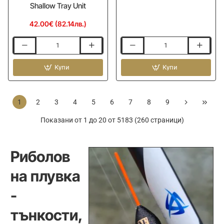
Shallow Tray Unit
42.00€ (82.14лв.)
Модул
Ножица
за
KORUM
платформа
Купи
Macro
Купи
PRESTON
Multi-
Absolute
Scissors
5G
1
2
3
4
5
6
7
8
9
Shallow
Tray
Показани от 1 до 20 от 5183 (260 страници)
Unit
Риболов
на плувка
-
тънкости,