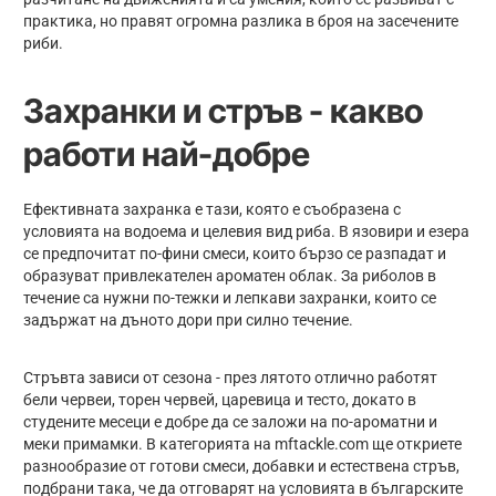
практика, но правят огромна разлика в броя на засечените
риби.
Захранки и стръв - какво
работи най-добре
Ефективната захранка е тази, която е съобразена с
условията на водоема и целевия вид риба. В язовири и езера
се предпочитат по-фини смеси, които бързо се разпадат и
образуват привлекателен ароматен облак. За риболов в
течение са нужни по-тежки и лепкави захранки, които се
задържат на дъното дори при силно течение.
Стръвта зависи от сезона - през лятото отлично работят
бели червеи, торен червей, царевица и тесто, докато в
студените месеци е добре да се заложи на по-ароматни и
меки примамки. В категорията на mftackle.com ще откриете
разнообразие от готови смеси, добавки и естествена стръв,
подбрани така, че да отговарят на условията в българските