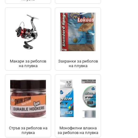
Макари за риболов
Захранки за риболов
на плувка
на плувка
Стръв за риболов на
Монофилни влакна
плувка
за риболов на плувка