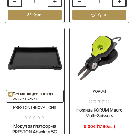
Модул
Модул
за
за
платформа
Купи
платформа
Купи
PRESTON
PRESTON
Absolute
Absolute
5G
5G
Spacer
Deep
Unit
Tray
Unit
KORUM
Ново
Ново
Безплатна доставка до
офис на Еконт
PRESTON INNOVATIONS
Ножица KORUM Macro
Multi-Scissors
Модул за платформа
9.00€ (17.60лв.)
PRESTON Absolute 5G