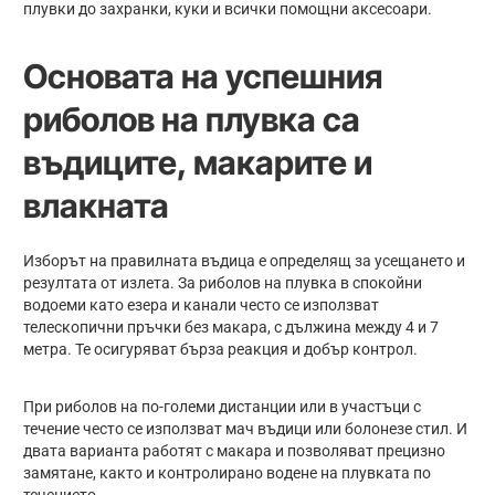
плувки до захранки, куки и всички помощни аксесоари.
Основата на успешния
риболов на плувка са
в
ъдиците, макарите и
влакната
Изборът на правилната въдица е определящ за усещането и
резултата от излета. За риболов на плувка в спокойни
водоеми като езера и канали често се използват
телескопични пръчки без макара, с дължина между 4 и 7
метра. Те осигуряват бърза реакция и добър контрол.
При риболов на по-големи дистанции или в участъци с
течение често се използват мач въдици или болонезе стил. И
двата варианта работят с макара и позволяват прецизно
замятане, както и контролирано водене на плувката по
течението.