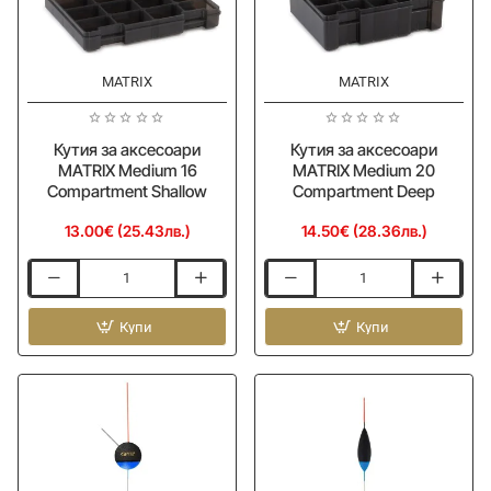
MATRIX
MATRIX
Ново
Ново
Кутия за аксесоари
Кутия за аксесоари
MATRIX Medium 16
MATRIX Medium 20
Compartment Shallow
Compartment Deep
13.00€ (25.43лв.)
14.50€ (28.36лв.)
Кутия
Кутия
за
за
аксесоари
Купи
аксесоари
Купи
MATRIX
MATRIX
Medium
Medium
16
20
Compartment
Compartment
Shallow
Deep