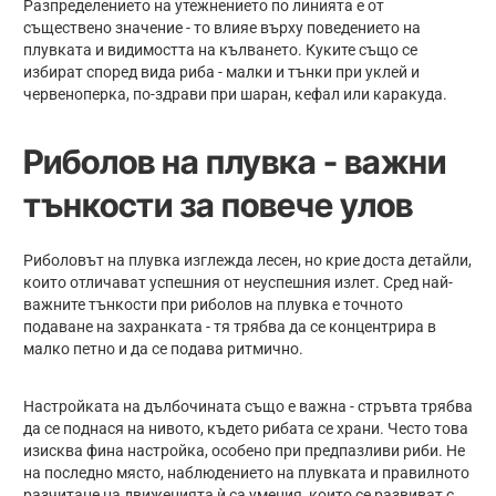
Разпределението на утежнението по линията е от
съществено значение - то влияе върху поведението на
плувката и видимостта на кълването. Куките също се
избират според вида риба - малки и тънки при уклей и
червеноперка, по-здрави при шаран, кефал или каракуда.
Риболов на плувка - важни
тънкости за повече улов
Риболовът на плувка изглежда лесен, но крие доста детайли,
които отличават успешния от неуспешния излет. Сред най-
важните тънкости при риболов на плувка е точното
подаване на захранката - тя трябва да се концентрира в
малко петно и да се подава ритмично.
Настройката на дълбочината също е важна - стръвта трябва
да се поднася на нивото, където рибата се храни. Често това
изисква фина настройка, особено при предпазливи риби. Не
на последно място, наблюдението на плувката и правилното
разчитане на движенията ѝ са умения, които се развиват с