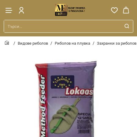
Търси...
Видове риболов
Риболов на плувка
Захранки за риболов
home