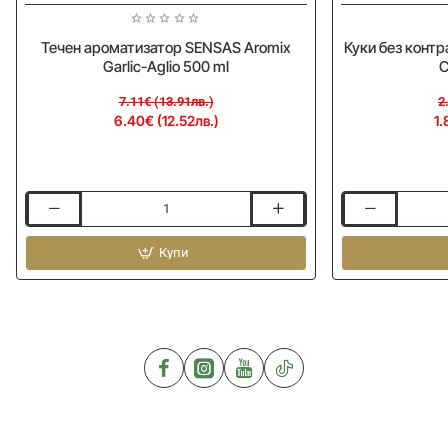
Течен ароматизатор SENSAS Aromix
Куки без конт
Garlic-Aglio 500 ml
C
7.11€ (13.91лв.)
2
6.40€ (12.52лв.)
1.
Течен
Куки
ароматизатор
без
SENSAS
Купи
контра
Aromix
DRENNAN
Garlic-
Eyed
Aglio
Barbless
500
Carp
ml
Method