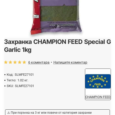
Захранка CHAMPION FEED Special G
Garlic 1kg
6 коментара
•
Напишете коментар
Код:
SLMFE27101
Тегло:
1.02 кг.
SKU:
SLMFE27101
CHAMPION FEED
⚠️ При поръчка на 3 кг или повече от категория захранки