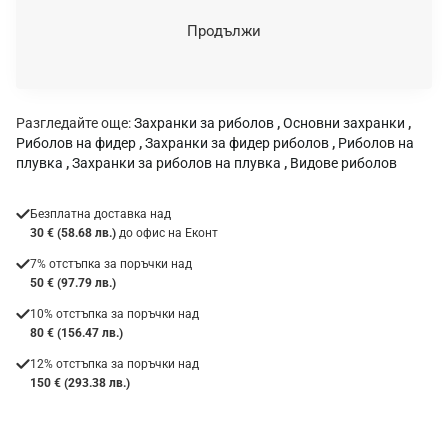
н
Продължи
к
а
:
Разгледайте още:
Захранки за риболов
,
Основни захранки
,
Риболов на фидер
,
Захранки за фидер риболов
,
Риболов на
плувка
,
Захранки за риболов на плувка
,
Видове риболов
Безплатна доставка над
30 € (58.68 лв.)
до офис на Еконт
7% отстъпка за поръчки над
50 € (97.79 лв.)
10% отстъпка за поръчки над
80 € (156.47 лв.)
12% отстъпка за поръчки над
150 € (293.38 лв.)