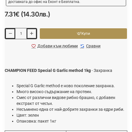
доставката до офис на Еконт е Безплатна.
7.31€ (14.30лв.)
Купи
Добави към любими
Сравни
CHAMPION FEED Special G Garlic method 1kg
- Захранка
Special G Garlic method е ново поколение захранка.
Много високо съдържание на протеин.
Смес от различни видове рибно брашно, с добавен
екстракт от чесън.
Несъмнено една от най-добрите захранки за едри риби.
Цвят: зелен
Опаковка: пакет 1кг