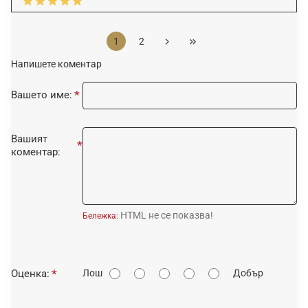
1
2
Напишете коментар
Вашето име:
Вашият
коментар:
HTML не се показва!
Бележка:
О
Оценка:
Лош
Добър
ц
е