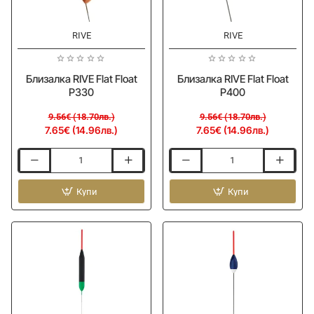
-20%
-20%
RIVE
Ново
RIVE
Ново
Близалка RIVE Flat Float
Близалка RIVE Flat Float
P330
P400
9.56€ (18.70лв.)
9.56€ (18.70лв.)
7.65€ (14.96лв.)
7.65€ (14.96лв.)
Близалка
Близалка
RIVE
RIVE
Flat
Купи
Flat
Купи
Float
Float
P330
P400