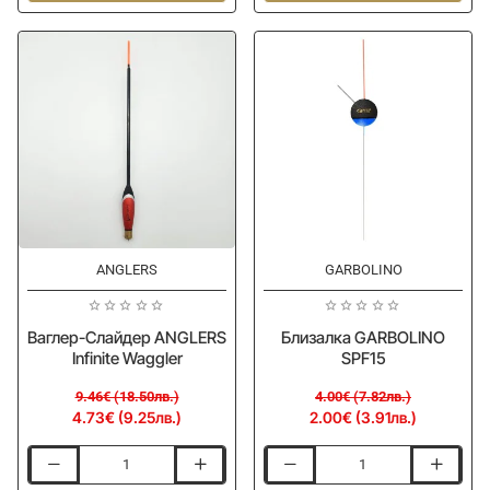
Steam
Steam
Blue
Red
-50%
-50%
ANGLERS
Ново
GARBOLINO
Ново
Ваглер-Слайдер ANGLERS
Близалка GARBOLINO
Infinite Waggler
SPF15
9.46€ (18.50лв.)
4.00€ (7.82лв.)
4.73€ (9.25лв.)
2.00€ (3.91лв.)
Ваглер-
Близалка