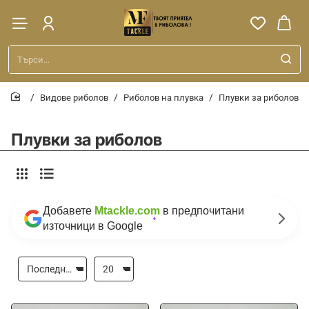
Търси...
Видове риболов
Риболов на плувка
Плувки за риболов
home
Плувки за риболов
Добавете
Mtackle.com
в предпочитани
източници в Google