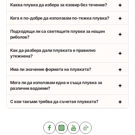
Каква плувка да избера за язовир без течение?
Кога е по-добре да използвам по-тежка плувка?
Подходящи ли са светящите плувки за нощен
риболов?
Как да разбера дали плувката е правилно
утежнена?
Има ли значение формата на плувката?
Мога ли да използвам една и съща плувка за
различни водоеми?
С кои такъми трябва да съчетая плувката?