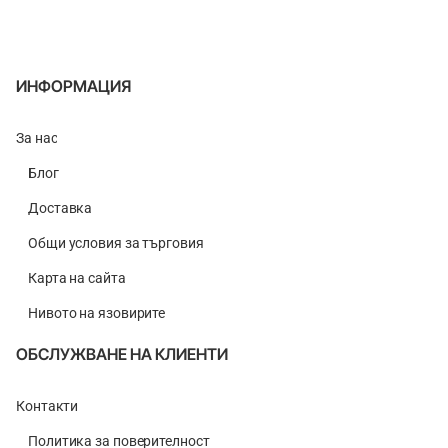
ИНФОРМАЦИЯ
За нас
Блог
Доставка
Общи условия за търговия
Карта на сайта
Нивото на язовирите
ОБСЛУЖВАНЕ НА КЛИЕНТИ
Контакти
Политика за поверителност