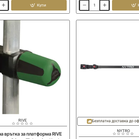
Купи
Прикачно
PRESTON
Bankstick
36mm
125mm
RIVE
Ново
Безплатна доставка до оф
NYTRO
а врътка за платформа RIVE