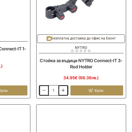
Безплатна доставка до офис на Еконт
NYTRO
onnect-IT 1-
Стойка за въдици NYTRO Connect-IT 3-
.)
Rod Holder
34.95€ (68.36лв.)
Купи
Купи
Стойка
за
въдици
NYTRO
Connect-
IT
3-
Rod
Holder