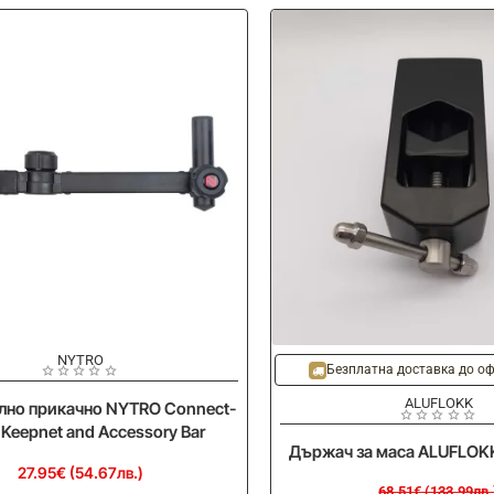
Connect-
IT
Method
Feeder
Arm
Double
94cm
NYTRO
-20%
Безплатна доставка до оф
ALUFLOKK
лно прикачно NYTRO Connect-
j Keepnet and Accessory Bar
Държач за маса ALUFLOKK
27.95€ (54.67лв.)
68.51€ (133.99лв.