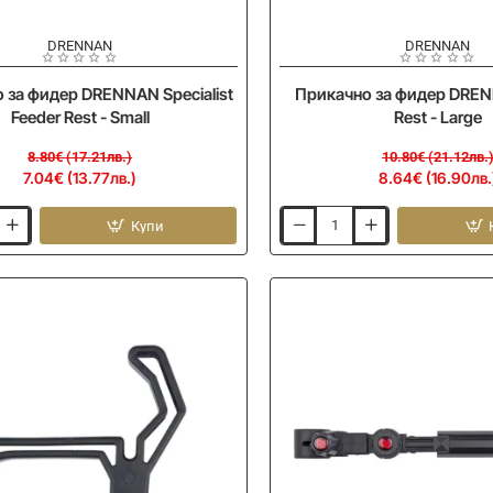
-20%
DRENNAN
DRENNAN
 за фидер DRENNAN Specialist
Прикачно за фидер DREN
Feeder Rest - Small
Rest - Large
8.80€ (17.21лв.)
10.80€ (21.12лв.
7.04€ (13.77лв.)
8.64€ (16.90лв.
Купи
Прикачно
за
фидер
DRENNAN
Feeder
Rest
-
Large