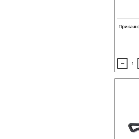
-20%
Прикачно
Прикачно
за
фидер
DRENNAN
Specialist
Feeder
Rest
-
Small