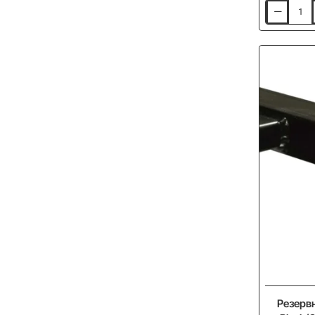
Прикачно
PRESTON
Bankstick
36mm
250mm
-20%
Резервн