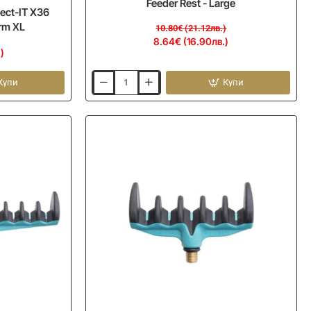
Feeder Rest - Large
ct-IT X36
Arm XL
10.80€ (21.12лв.)
8.64€ (16.90лв.)
)
Купи
Купи
Прикачно
за
фидер
DRENNAN
Specialist
Feeder
Rest
-
Large