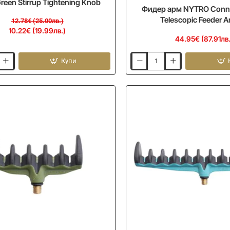
reen Stirrup Tightening Knob
Фидер арм NYTRO Conne
Telescopic Feeder 
12.78€ (25.00лв.)
10.22€ (19.99лв.)
44.95€ (87.91лв.
Купи
Фидер
арм
NYTRO
Connect-
IT
X36
Telescopic
Feeder
Arm
XL