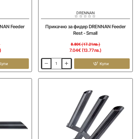
-20%
DRENNAN
NAN Feeder
Прикачно за фидер DRENNAN Feeder
Rest - Small
)
8.80€ (17.21лв.)
)
7.04€ (13.77лв.)
Купи
Купи
Прикачно
за
фидер
DRENNAN
Feeder
Rest
-
Small