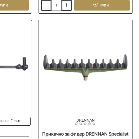
Купи
Купи
Бърза
връзка
PRESTON
Offbox
36
-
Keepnet
Arm
-
Short
-20%
DRENNAN
ис на Еконт
Прикачно за фидер DRENNAN Specialist