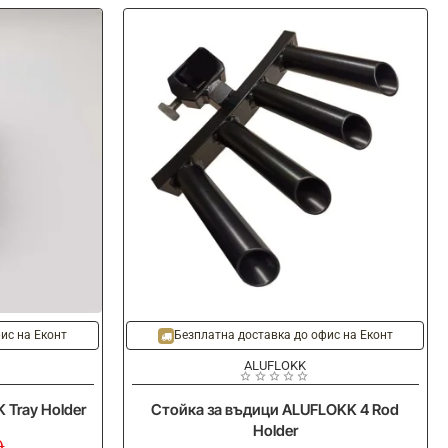
NYTRO
Connect-
IT
Bait
Brolly
Arm
Tele
-20%
ис на Еконт
Безплатна доставка до офис на Еконт
ALUFLOKK
 Tray Holder
Стойка за въдици ALUFLOKK 4 Rod
Holder
)