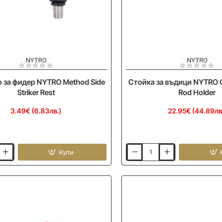
NYTRO
NYTRO
 за фидер NYTRO Method Side
Стойка за въдици NYTRO C
Striker Rest
Rod Holder
3.49€ (6.83лв.)
22.95€ (44.89лв
Купи
Стойка
за
въдици
NYTRO
Connect-
IT
1-
Rod
Holder