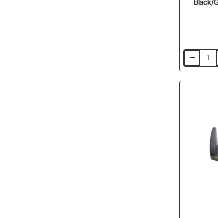
Black/G
Резервна
врътка
за
платформа
RIVE
Black/Green
Stirrup
Tightening
Knob