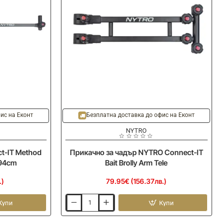
ис на Еконт
Безплатна доставка до офис на Еконт
NYTRO
t-IT Method
Прикачно за чадър NYTRO Connect-IT
 94cm
Bait Brolly Arm Tele
.)
79.95€ (156.37лв.)
Купи
Купи
Прикачно
за
чадър