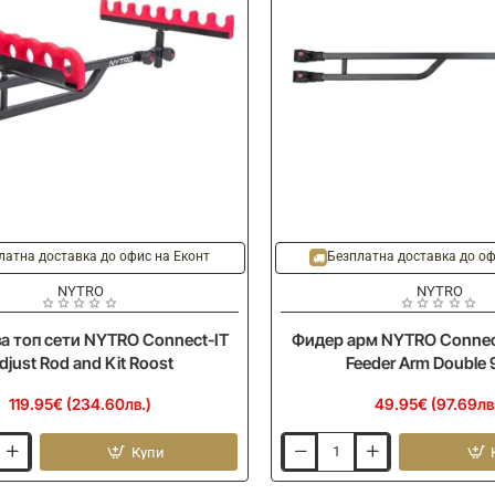
латна доставка до офис на Еконт
Безплатна доставка до оф
NYTRO
NYTRO
а топ сети NYTRO Connect-IT
Фидер арм NYTRO Connec
djust Rod and Kit Roost
Feeder Arm Double
119.95€ (234.60лв.)
49.95€ (97.69лв
Купи
Фидер
арм
NYTRO