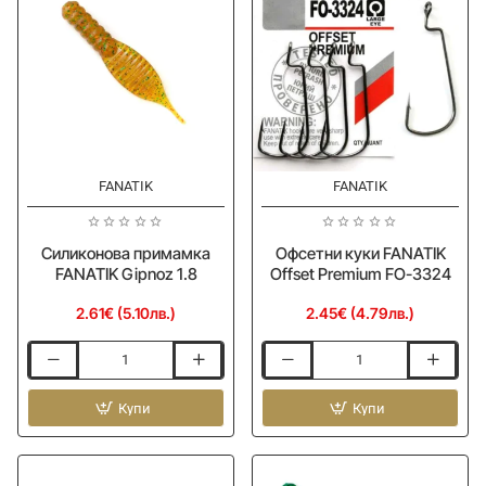
Black
FANATIK
FANATIK
Силиконова примамка
Офсетни куки FANATIK
FANATIK Gipnoz 1.8
Offset Premium FO-3324
2.61€ (5.10лв.)
2.45€ (4.79лв.)
Силиконова
Офсетни
примамка
куки
FANATIK
Купи
FANATIK
Купи
Gipnoz
Offset
1.8
Premium
FO-