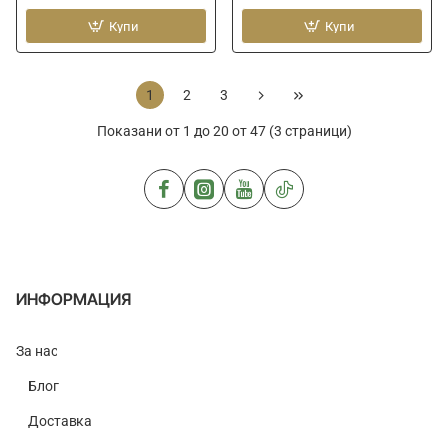
кука
куки
FANATIK
Купи
FANATIK
Купи
Double
Offset
Long
XL
FDL-
FO-
1
2
3
11103
3312
Показани от 1 до 20 от 47 (3 страници)
ИНФОРМАЦИЯ
За нас
Блог
Доставка