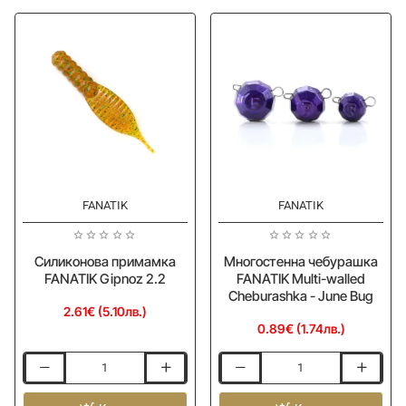
Long
3.3
2.9
FANATIK
FANATIK
Силиконова примамка
Многостенна чебурашка
FANATIK Gipnoz 2.2
FANATIK Multi-walled
Cheburashka - June Bug
2.61€ (5.10лв.)
0.89€ (1.74лв.)
Силиконова
Многостенна
примамка
чебурашка