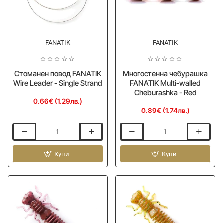
FANATIK
FANATIK
Стоманен повод FANATIK
Многостенна чебурашка
Wire Leader - Single Strand
FANATIK Multi-walled
Cheburashka - Red
0.66€ (1.29лв.)
0.89€ (1.74лв.)
Стоманен
Многостенна
повод
чебурашка
FANATIK
Купи
FANATIK
Купи
Wire
Multi-
Leader
walled
-
Cheburashka
Single
-
Strand
Red