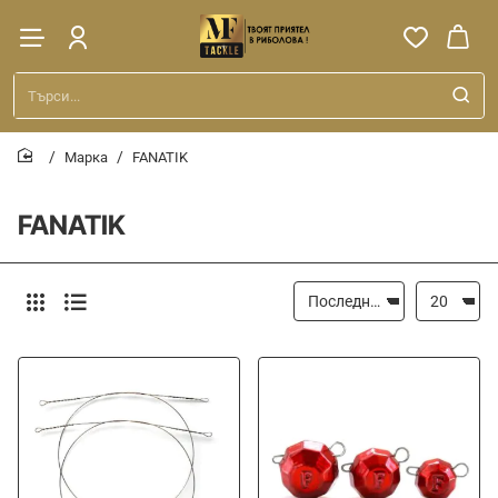
Търси...
Марка
FANATIK
home
FANATIK