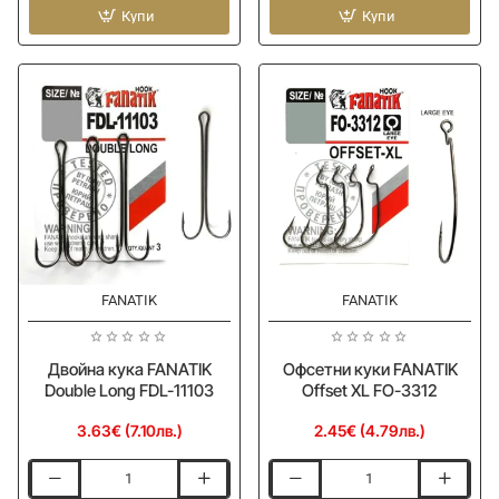
FANATIK
Купи
FANATIK
Купи
Larva
X-
Lux
Larva
2.5
3.0
FANATIK
FANATIK
Двойна кука FANATIK
Офсетни куки FANATIK
Double Long FDL-11103
Offset XL FO-3312
3.63€ (7.10лв.)
2.45€ (4.79лв.)
Двойна
Офсетни