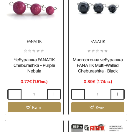
FANATIK
FANATIK
Чебурашка FANATIK
Многостенна чебурашка
Cheburashka - Purple
FANATIK Multi-Walled
Nebula
Cheburashka - Black
0.77€ (1.51лв.)
0.89€ (1.74лв.)
Чебурашка
Многостенна
FANATIK
чебурашка
Cheburashka
Купи
FANATIK
Купи
-
Multi-
Purple
Walled
Nebula
Cheburashka
-