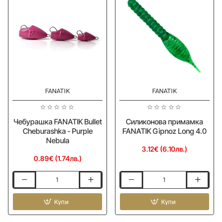
3324
FANATIK
FANATIK
Чебурашка FANATIK Bullet
Силиконова примамка
Cheburashka - Purple
FANATIK Gipnoz Long 4.0
Nebula
3.12€ (6.10лв.)
0.89€ (1.74лв.)
Чебурашка
Силиконова
FANATIK
примамка
Bullet
Купи
FANATIK
Купи
Cheburashka
Gipnoz
-
Long