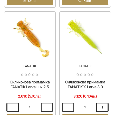
FANATIK
Купи
FANATIK
Купи
Gipnoz
Multi-
2.2
walled
Cheburashka
-
June
Bug
FANATIK
FANATIK
Силиконова примамка
Силиконова примамка
FANATIK Larva Lux 2.5
FANATIK X-Larva 3.0
2.61€ (5.10лв.)
3.12€ (6.10лв.)
Силиконова
Силиконова
примамка
примамка