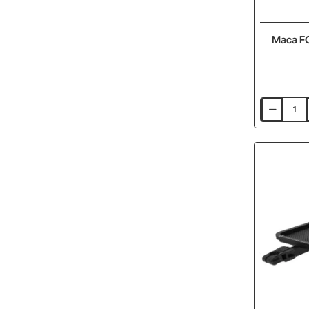
Маса FO
Маса
FOX
Compact
2
Tier
Bivvy
Table