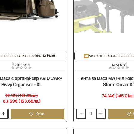
латна доставка до офис на Еконт
Безплатна доставка до оф
AVID CARP
MATRIX
маса с органайзер AVID CARP
Тента за маса MATRIX Foldi
Bivvy Organiser - XL
Storm Cover X
95.10€ (186.00лв.)
74.14€ (145.01лв
83.69€ (163.68лв.)
Купи
Тента
за
маса
MATRIX