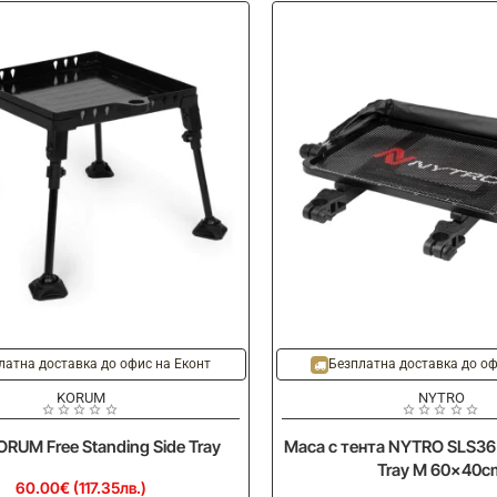
Ново
латна доставка до офис на Еконт
Безплатна доставка до оф
KORUM
NYTRO
RUM Free Standing Side Tray
Маса с тента NYTRO SLS36 
Tray M 60x40c
60.00€ (117.35лв.)