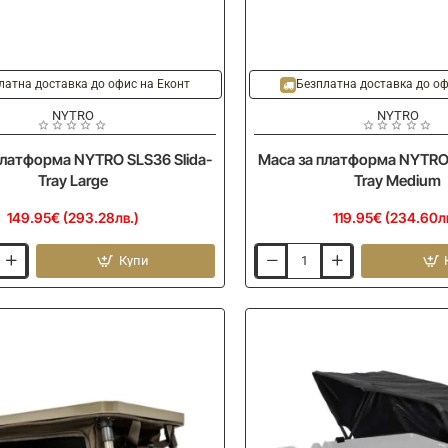
латна доставка до офис на Еконт
Безплатна доставка до оф
NYTRO
NYTRO
платформа NYTRO SLS36 Slida-
Маса за платформа NYTRO 
Tray Large
Tray Medium
149.95€ (293.28лв.)
119.95€ (234.60л
Купи
Маса
за
платформа
NYTRO
SLS36
Slida-
Tray
Medium