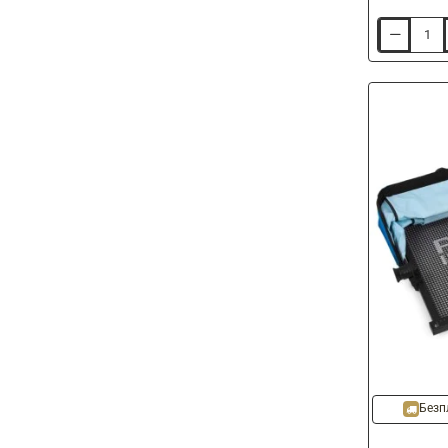
Маса
BLACK
CAT
Bivvy
Table
Безп