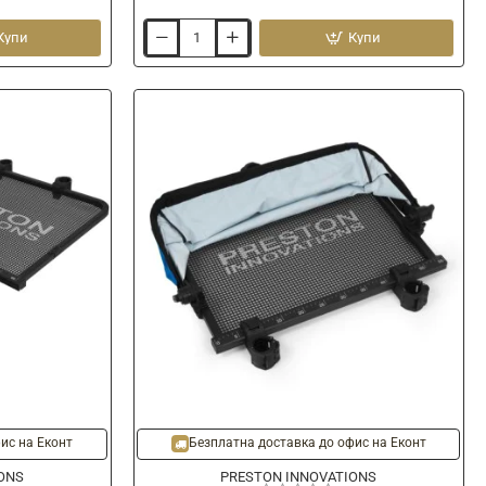
Купи
Купи
Маса
за
платформа
PRESTON
Ventalite
Small
Side
Tray
ис на Еконт
Безплатна доставка до офис на Еконт
ONS
PRESTON INNOVATIONS