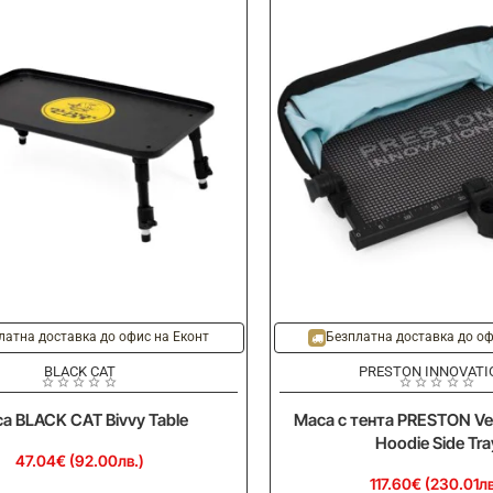
Folding
Side
Tray
Storm
Cover
XL
латна доставка до офис на Еконт
Безплатна доставка до оф
BLACK CAT
PRESTON INNOVATI
а BLACK CAT Bivvy Table
Маса с тента PRESTON Ven
Hoodie Side Tra
47.04€ (92.00лв.)
117.60€ (230.01лв