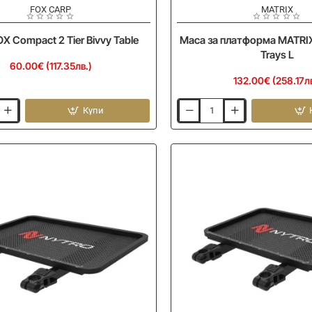
FOX CARP
MATRIX
X Compact 2 Tier Bivvy Table
Маса за платформа MATRIX 
Trays L
60.00€ (117.35лв.)
132.00€ (258.17лв
Купи
Маса
за
платформа
MATRIX
Folding
Side
Trays
L