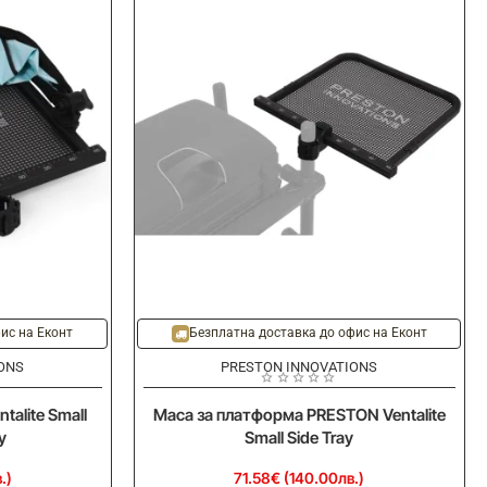
Folding
Side
Tray
Storm
Cover
Large
ис на Еконт
Безплатна доставка до офис на Еконт
ONS
PRESTON INNOVATIONS
talite Small
Маса за платформа PRESTON Ventalite
y
Small Side Tray
.)
71.58€ (140.00лв.)