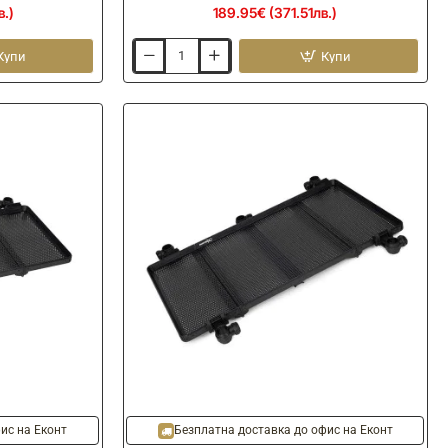
в.)
189.95€ (371.51лв.)
Купи
Купи
Маса
с
тента
NYTRO
SLS36
Hooded
Slida
Tray
L
70x50cm
ис на Еконт
Безплатна доставка до офис на Еконт