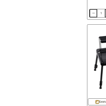
Маса
KORUM
Free
Standing
Side
Tray
Безп