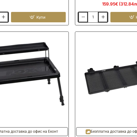
159.95€ (312.84л
Купи
Маса
с
тента
NYTRO
SLS36
Hooded
Slida
Tray
M
60x40cm
латна доставка до офис на Еконт
Безплатна доставка до оф