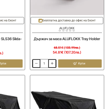
-20%
ис на Еконт
Безплатна доставка до офис на Еконт
ALUFLOKK
SLS36 Slida-
Държач за маса ALUFLOKK Tray Holder
68.51€ (133.99лв.)
54.81€ (107.20лв.)
в.)
Купи
Купи
Държач
за
маса
ALUFLOKK
Tray
Holder