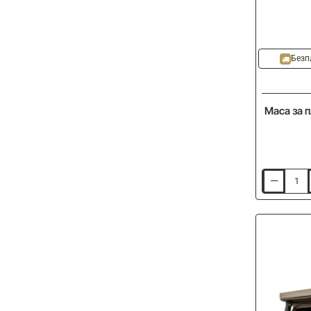
Безп
Маса за 
Маса
за
платформа
NYTRO
SLS36
Slida-
Tray
Large