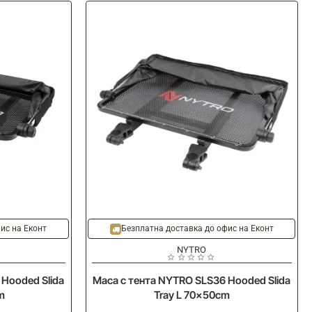
Ново
Ново
ис на Еконт
Безплатна доставка до офис на Еконт
NYTRO
Hooded Slida
Маса с тента NYTRO SLS36 Hooded Slida
m
Tray L 70x50cm