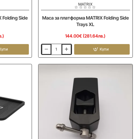
MATRIX
Folding Side
Маса за платформа MATRIX Folding Side
Trays XL
.)
144.00€ (281.64лв.)
Купи
Купи
Маса
за
платформа
MATRIX
Folding
Side
Trays
XL