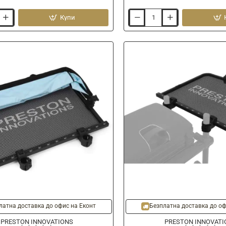
Купи
Маса
с
тента
PRESTON
Ventalite
Small
Hoodie
Side
Tray
латна доставка до офис на Еконт
Безплатна доставка до оф
PRESTON INNOVATIONS
PRESTON INNOVATI