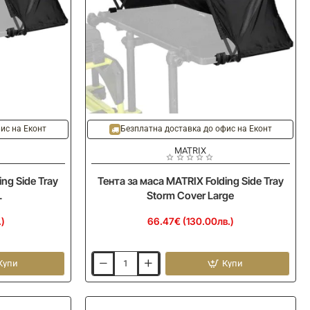
ис на Еконт
Безплатна доставка до офис на Еконт
MATRIX
ng Side Tray
Тента за маса MATRIX Folding Side Tray
L
Storm Cover Large
.)
66.47€ (130.00лв.)
Купи
Купи
Тента
за
маса
MATRIX