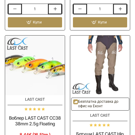
Воблер
Блесна
LAST
LAST
CAST
Купи
CAST
Купи
JaBug
MosCast
26mm
7cm
3.5g
15g
Floating
LAST CAST
ОЧАКВАЙТЕ
Безплатна доставка до
офис на Еконт
LAST CAST
Воблер LAST CAST CC38
38mm 2.5g Floating
Ботуши LAST CAST Hip
8.44€ (16.51лв.)