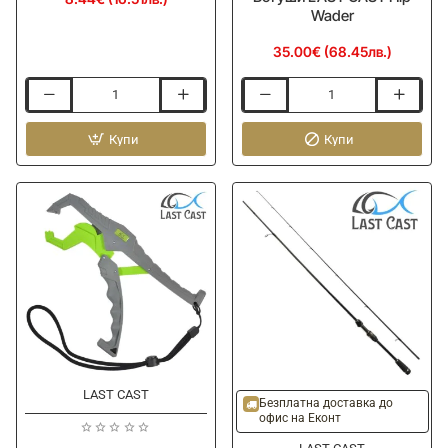
Wader
35.00€ (68.45лв.)
Воблер
Ботуши
LAST
LAST
CAST
Купи
CAST
Купи
CC38
Hip
38mm
Wader
2.5g
Floating
LAST CAST
ОЧАКВАЙТЕ
ОЧАКВАЙТЕ
Безплатна доставка до
офис на Еконт