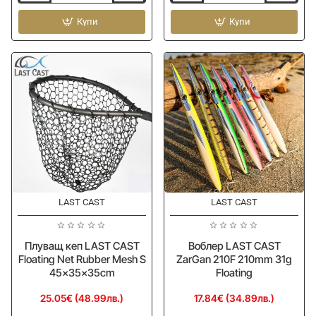
кеп
кеп
LAST
Купи
LAST
Купи
CAST
CAST
Floating
Floating
Net
Net
Rubber
Rubber
Mesh
Mesh
Long
M
Handle
54x45x40cm
L
-
54x43x40cm
LAST CAST
LAST CAST
Плуващ кеп LAST CAST
Воблер LAST CAST
Floating Net Rubber Mesh S
ZarGan 210F 210mm 31g
45x35x35cm
Floating
25.05€ (48.99лв.)
17.84€ (34.89лв.)