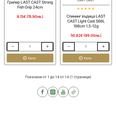
LAST CAST
Грипер LAST CAST Strong
Fish Grip 24cm
Спининг въдица LAST
8.13€ (15.90лв.)
CAST Light Cast S66L
198cm 1.5-12g
50.62€ (99.00лв.)
Грипер
Спининг
LAST
въдица
CAST
Купи
LAST
Купи
Strong
CAST
Fish
Light
Grip
Cast
Показани от 1 до 14 от 14 (1 страници)
24cm
S66L
198cm
1.5-
12g