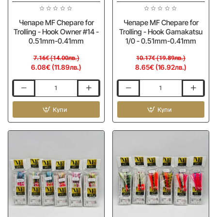
Чепаре MF Chepare for
Чепаре MF Chepare for
Trolling - Hook Owner #14 -
Trolling - Hook Gamakatsu
0.51mm-0.41mm
1/0 - 0.51mm-0.41mm
7.16€ (14.00лв.)
10.17€ (19.89лв.)
6.08€ (11.89лв.)
8.65€ (16.92лв.)
Чепаре
Чепаре
MF
MF
Chepare
Купи
Chepare
Купи
for
for
Trolling
Trolling
-
-
Hook
Hook
Owner
Gamakatsu
#14
1/0
-
-
0.51mm-
0.51mm-
0.41mm
0.41mm