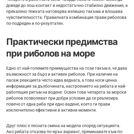
доведе до лош контакт и недостатъчно стабилно движение, а
прекалено тежката натоварва излишно такъма и влошава
чувствителността. Правилната комбинация прави риболова
по-подреден и по-резултатен.
Практически предимства
при риболов на море
Едно от най-големите преимущества на този такъм е, че дава
възможност за бърз и активен риболов. При наличие на
пасаж реакцията често идва веднага, а това носи ценна
информация за дълбочината, настроението на рибата и най-
работещия ритъм на водене. Освен това чепарета за морски
риболов позволяват при добри условия да се реализира
повече от една риба при едно вадене, което ги прави
изключително ефективни в активни моменти.
Друг плюс е лесната смяна на модела според ситуацията.
Ако рибата отказва по-ярък вариант, преминавате към по-