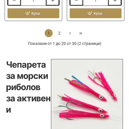
Чепаре
Чепаре
JACKALL
JACKALL
BIN-
Купи
Flag
Купи
BIN
Trap
AJI
SLJ
Sabiki
Sabaki
1
2
Показани от 1 до 20 от 30 (2 страници)
Чепарета
за морски
риболов
за активен
и