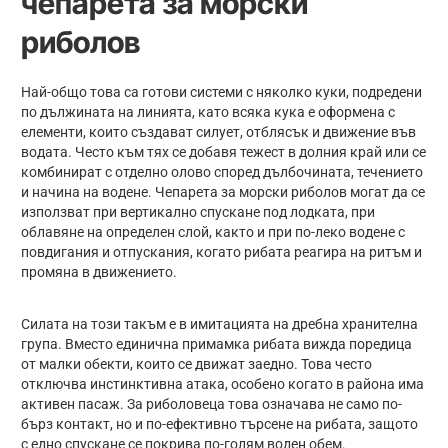
чепарета за морски
риболов
Най-общо това са готови системи с няколко куки, подредени
по дължината на линията, като всяка кука е оформена с
елементи, които създават силует, отблясък и движение във
водата. Често към тях се добавя тежест в долния край или се
комбинират с отделно олово според дълбочината, течението
и начина на водене. Чепарета за морски риболов могат да се
използват при вертикално спускане под лодката, при
облавяне на определен слой, както и при по-леко водене с
повдигания и отпускания, когато рибата реагира на ритъм и
промяна в движението.
Силата на този такъм е в имитацията на дребна хранителна
група. Вместо единична примамка рибата вижда поредица
от малки обекти, които се движат заедно. Това често
отключва инстинктивна атака, особено когато в района има
активен пасаж. За риболовеца това означава не само по-
бърз контакт, но и по-ефективно търсене на рибата, защото
с едно спускане се покрива по-голям воден обем.