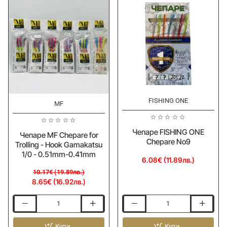
-
-
Hook
Hook
Owner
Owner
#14
#14
-
-
0.41mm-
0.51mm-
0.35mm
0.44mm
FISHING ONE
-15%
MF
Чепаре FISHING ONE
Чепаре MF Chepare for
Chepare No9
Trolling - Hook Gamakatsu
1/0 - 0.51mm-0.41mm
6.08€ (11.89лв.)
10.17€ (19.89лв.)
8.65€ (16.92лв.)
Чепаре
Чепаре
MF
FISHING
Chepare
Купи
ONE
Купи