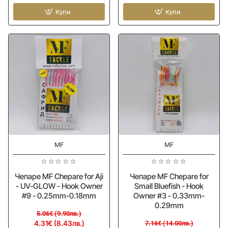
MF
MF
Chepare
Купи
Chepare
Купи
for
for
Aji
Aji
-
-
VIP
UV-
-
GLOW
UV-
-
GLOW
Hook
-
Owner
Hook
#8
Owner
-
#8
0.25mm-
-
0.18mm
0.25mm-
-15%
-15%
MF
MF
0.18mm
Чепаре MF Chepare for Aji
Чепаре MF Chepare for
- UV-GLOW - Hook Owner
Small Bluefish - Hook
#9 - 0.25mm-0.18mm
Owner #3 - 0.33mm-
0.29mm
5.06€ (9.90лв.)
4.31€ (8.43лв.)
7.16€ (14.00лв.)