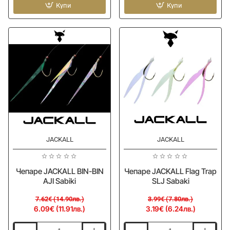
ONE
Купи
ONE
Купи
Chepare
Chepare
-
No7
Chernokop
No8
-20%
-20%
JACKALL
JACKALL
Чепаре JACKALL BIN-BIN
Чепаре JACKALL Flag Trap
AJI Sabiki
SLJ Sabaki
7.62€ (14.90лв.)
3.99€ (7.80лв.)
6.09€ (11.91лв.)
3.19€ (6.24лв.)