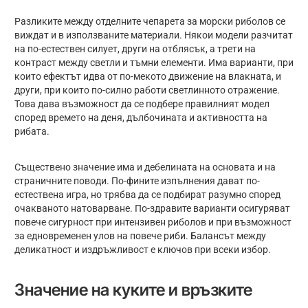
Разликите между отделните чепарета за морски риболов се
виждат и в използваните материали. Някои модели разчитат
на по-естествен силует, други на отблясък, а трети на
контраст между светли и тъмни елементи. Има варианти, при
които ефектът идва от по-мекото движение на влакната, и
други, при които по-силно работи светлинното отражение.
Това дава възможност да се подбере правилният модел
според времето на деня, дълбочината и активността на
рибата.
Съществено значение има и дебелината на основата и на
страничните поводи. По-фините изпълнения дават по-
естествена игра, но трябва да се подбират разумно според
очакваното натоварване. По-здравите варианти осигуряват
повече сигурност при интензивен риболов и при възможност
за едновременен улов на повече риби. Балансът между
деликатност и издръжливост е ключов при всеки избор.
Значение на куките и връзките