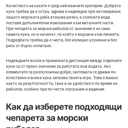
Качеството на куките е сред най-важните критерии. Добрата
кука трябва да е остра, здрава и надеждна при натоварване,
защото морската риба атакува рязко, а солената вода
поставя допълнителни изисквания към металните части.
При чепарета за морски риболов от значение е не само
самата кука, но и начинът, по който е вързана към линията.
Подредбата трябва да е чиста, без излишно усукване и без
риск от бързо оплитане.
Надеждните възли и правилната дистанция между отделните
куки са от пряко значение за работата във водата. Ако
елементите са разположени добре, системата се движи по-
естествено и всяка кука запазва своята игра. Това е важно
както за резултатността, така и за удобството по време на
риболов, особено при по-чести спускания и вадения.
Как да изберете подходящи
чепарета за морски