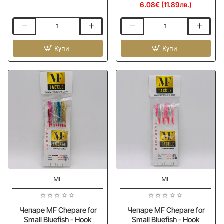
6.08€ (11.89лв.)
Чепаре
Чепаре
MF
MF
Chepare
Купи
Chepare
Купи
for
for
Aji
Small
-
Bluefish
UV-
-
GLOW
Hook
-
Owner
Hook
#3
Owner
-
#9
0.33mm-
-
0.29mm
0.25mm-
0.18mm
-15%
-15%
MF
MF
Чепаре MF Chepare for
Чепаре MF Chepare for
Small Bluefish - Hook
Small Bluefish - Hook