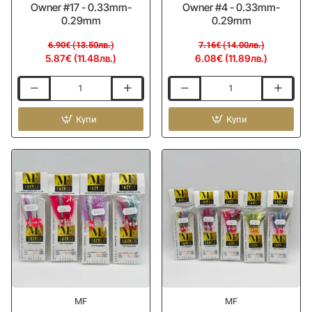
Owner #17 - 0.33mm-
Owner #4 - 0.33mm-
0.29mm
0.29mm
6.90€ (13.50лв.)
7.16€ (14.00лв.)
5.87€ (11.48лв.)
6.08€ (11.89лв.)
Чепаре
Чепаре
MF
MF
Chepare
Купи
Chepare
Купи
for
for
Small
Small
Bluefish
Bluefish
-
-
Hook
Hook
Owner
Owner
#17
#4
-
-
0.33mm-
0.33mm-
0.29mm
0.29mm
-15%
-15%
MF
MF