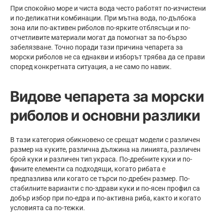
При спокойно море и чиста вода често работят по-изчистени
и по-деликатни комбинации. При мътна вода, по-дълбока
зона или по-активен риболов по-ярките отблясъци и по-
отчетливите материали могат да помогнат за по-бързо
забелязване. Точно поради тази причина чепарета за
морски риболов не са еднакви и изборът трябва да се прави
според конкретната ситуация, а не само по навик.
Видове чепарета за морски
риболов и основни разлики
В тази категория обикновено се срещат модели с различен
размер на куките, различна дължина на линията, различен
брой куки и различен тип украса. По-дребните куки и по-
фините елементи са подходящи, когато рибата е
предпазлива или когато се търси по-дребен размер. По-
стабилните варианти с по-здрави куки и по-ясен профил са
добър избор при по-едра и по-активна риба, както и когато
условията са по-тежки.