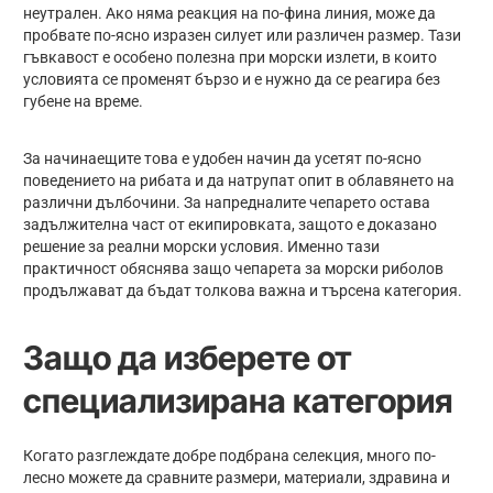
неутрален. Ако няма реакция на по-фина линия, може да
пробвате по-ясно изразен силует или различен размер. Тази
гъвкавост е особено полезна при морски излети, в които
условията се променят бързо и е нужно да се реагира без
губене на време.
За начинаещите това е удобен начин да усетят по-ясно
поведението на рибата и да натрупат опит в облавянето на
различни дълбочини. За напредналите чепарето остава
задължителна част от екипировката, защото е доказано
решение за реални морски условия. Именно тази
практичност обяснява защо чепарета за морски риболов
продължават да бъдат толкова важна и търсена категория.
Защо да изберете от
специализирана категория
Когато разглеждате добре подбрана селекция, много по-
лесно можете да сравните размери, материали, здравина и