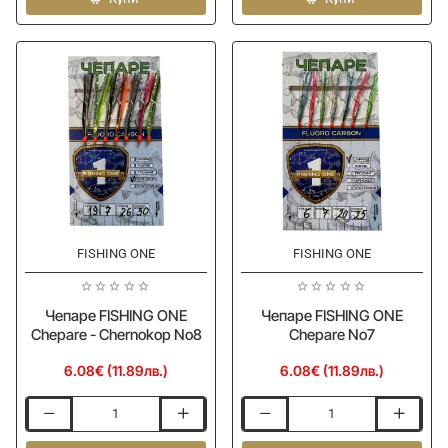
for
Chepare
Trolling
No9
-
Hook
Gamakatsu
1/0
-
0.51mm-
0.41mm
FISHING ONE
FISHING ONE
Чепаре FISHING ONE
Чепаре FISHING ONE
Chepare - Chernokop No8
Chepare No7
6.08€ (11.89лв.)
6.08€ (11.89лв.)
Чепаре
Чепаре
FISHING
FISHING