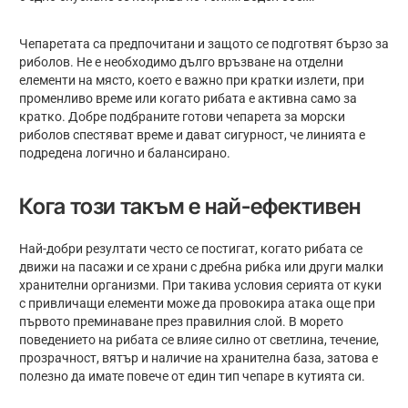
Чепаретата са предпочитани и защото се подготвят бързо за
риболов. Не е необходимо дълго връзване на отделни
елементи на място, което е важно при кратки излети, при
променливо време или когато рибата е активна само за
кратко. Добре подбраните готови чепарета за морски
риболов спестяват време и дават сигурност, че линията е
подредена логично и балансирано.
Кога този такъм е най-ефективен
Най-добри резултати често се постигат, когато рибата се
движи на пасажи и се храни с дребна рибка или други малки
хранителни организми. При такива условия серията от куки
с привличащи елементи може да провокира атака още при
първото преминаване през правилния слой. В морето
поведението на рибата се влияе силно от светлина, течение,
прозрачност, вятър и наличие на хранителна база, затова е
полезно да имате повече от един тип чепаре в кутията си.