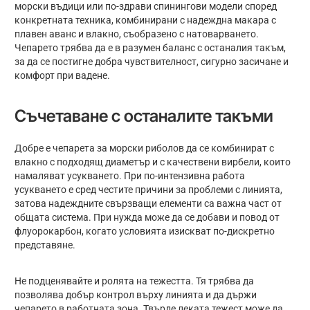
морски въдици или по-здрави спинингови модели според
конкретната техника, комбинирани с надеждна макара с
плавен аванс и влакно, съобразено с натоварването.
Чепарето трябва да е в разумен баланс с останалия такъм,
за да се постигне добра чувствителност, сигурно засичане и
комфорт при вадене.
Съчетаване с останалите такъми
Добре е чепарета за морски риболов да се комбинират с
влакно с подходящ диаметър и с качествени вирбели, които
намаляват усукването. При по-интензивна работа
усукването е сред честите причини за проблеми с линията,
затова надеждните свързващи елементи са важна част от
общата система. При нужда може да се добави и повод от
флуорокарбон, когато условията изискват по-дискретно
представяне.
Не подценявайте и ролята на тежестта. Тя трябва да
позволява добър контрол върху линията и да държи
чепарето в работната зона. Твърде леката тежест може да