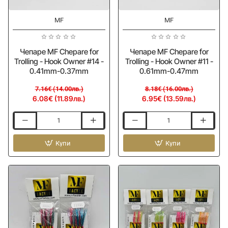
-15%
-15%
MF
MF
Чепаре MF Chepare for
Чепаре MF Chepare for
Trolling - Hook Owner #14 -
Trolling - Hook Owner #11 -
0.41mm-0.37mm
0.61mm-0.47mm
7.16€ (14.00лв.)
8.18€ (16.00лв.)
6.08€ (11.89лв.)
6.95€ (13.59лв.)
Чепаре
Чепаре
MF
MF
Chepare
Купи
Chepare
Купи
for
for
Trolling
Trolling
-
-
Hook
Hook
Owner
Owner
#14
#11
-
-
0.41mm-
0.61mm-