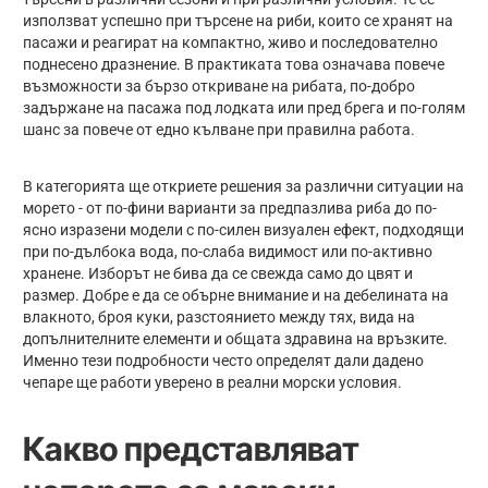
използват успешно при търсене на риби, които се хранят на
пасажи и реагират на компактно, живо и последователно
поднесено дразнение. В практиката това означава повече
възможности за бързо откриване на рибата, по-добро
задържане на пасажа под лодката или пред брега и по-голям
шанс за повече от едно кълване при правилна работа.
В категорията ще откриете решения за различни ситуации на
морето - от по-фини варианти за предпазлива риба до по-
ясно изразени модели с по-силен визуален ефект, подходящи
при по-дълбока вода, по-слаба видимост или по-активно
хранене. Изборът не бива да се свежда само до цвят и
размер. Добре е да се обърне внимание и на дебелината на
влакното, броя куки, разстоянието между тях, вида на
допълнителните елементи и общата здравина на връзките.
Именно тези подробности често определят дали дадено
чепаре ще работи уверено в реални морски условия.
Какво представляват