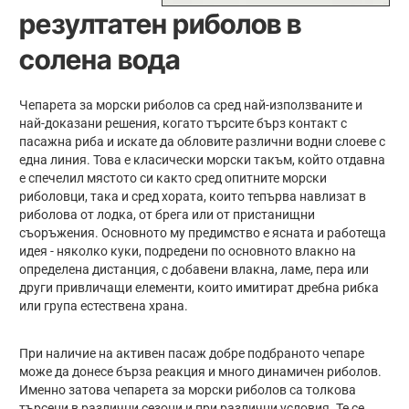
резултатен риболов в
солена вода
Чепарета за морски риболов са сред най-използваните и
най-доказани решения, когато търсите бърз контакт с
пасажна риба и искате да обловите различни водни слоеве с
една линия. Това е класически морски такъм, който отдавна
е спечелил мястото си както сред опитните морски
риболовци, така и сред хората, които тепърва навлизат в
риболова от лодка, от брега или от пристанищни
съоръжения. Основното му предимство е ясната и работеща
идея - няколко куки, подредени по основното влакно на
определена дистанция, с добавени влакна, ламе, пера или
други привличащи елементи, които имитират дребна рибка
или група естествена храна.
При наличие на активен пасаж добре подбраното чепаре
може да донесе бърза реакция и много динамичен риболов.
Именно затова чепарета за морски риболов са толкова
търсени в различни сезони и при различни условия. Те се