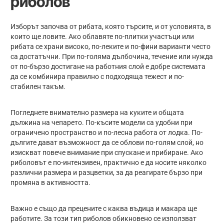
риболов
Изборът започва от рибата, която търсите, и от условията, в
които ще ловите. Ако облавяте по-плитки участъци или
рибата се храни високо, по-леките и по-фини варианти често
са достатъчни. При по-голяма дълбочина, течение или нужда
от по-бързо достигане на работния слой е добре системата
да се комбинира правилно с подходяща тежест и по-
стабилен такъм.
Погледнете внимателно размера на куките и общата
дължина на чепарето. По-късите модели са удобни при
ограничено пространство и по-лесна работа от лодка. По-
дългите дават възможност да се облови по-голям слой, но
изискват повече внимание при спускане и прибиране. Ако
риболовът е по-интензивен, практично е да носите няколко
различни размера и разцветки, за да реагирате бързо при
промяна в активността.
Важно е също да прецените с каква въдица и макара ще
работите. За този тип риболов обикновено се използват