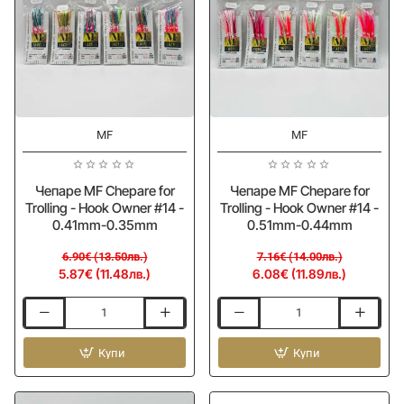
0.28mm
0.26mm
-15%
-15%
MF
MF
Чепаре MF Chepare for
Чепаре MF Chepare for
Trolling - Hook Owner #14 -
Trolling - Hook Owner #14 -
0.41mm-0.35mm
0.51mm-0.44mm
6.90€ (13.50лв.)
7.16€ (14.00лв.)
5.87€ (11.48лв.)
6.08€ (11.89лв.)
Чепаре
Чепаре
MF
MF
Chepare
Купи
Chepare
Купи
for
for
Trolling
Trolling