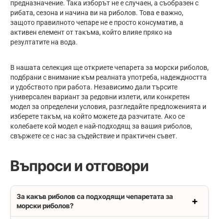
предназначение. Така изборът не е случаен, а съобразен с
рибата, сезона и начина ви на риболов. Това е важно,
защото правилното чепаре не е просто консуматив, а
активен елемент от такъма, който влияе пряко на
резултатите на вода.
В нашата селекция ще откриете чепарета за морски риболов,
подбрани с внимание към реалната употреба, надеждността
и удобството при работа. Независимо дали търсите
универсален вариант за редовни излети, или конкретен
модел за определени условия, разгледайте предложенията и
изберете такъм, на който можете да разчитате. Ако се
колебаете кой модел е най-подходящ за вашия риболов,
свържете се с нас за съдействие и практичен съвет.
Въпроси и отговори
За какъв риболов са подходящи чепаретата за
морски риболов?