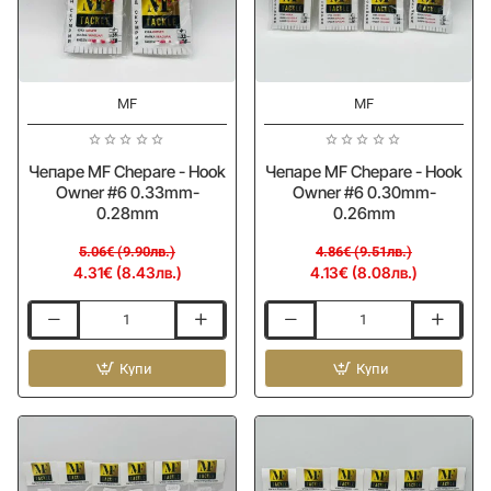
0.37mm
0.47mm
-15%
-15%
MF
MF
Чепаре MF Chepare - Hook
Чепаре MF Chepare - Hook
Owner #6 0.33mm-
Owner #6 0.30mm-
0.28mm
0.26mm
5.06€ (9.90лв.)
4.86€ (9.51лв.)
4.31€ (8.43лв.)
4.13€ (8.08лв.)
Чепаре
Чепаре
MF
MF
Chepare
Купи
Chepare
Купи
-
-
Hook
Hook
Owner
Owner
#6
#6
0.33mm-
0.30mm-