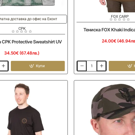
FOX CARP
латна доставка до офис на Еконт
CPK
Тениска FOX Khaki Indica
24.00€ (46.94лв
 CPK Protective Sweatshirt UV
34.50€ (67.48лв.)
Купи
Тениска
FOX
Khaki
Indicator
T-
Shirt