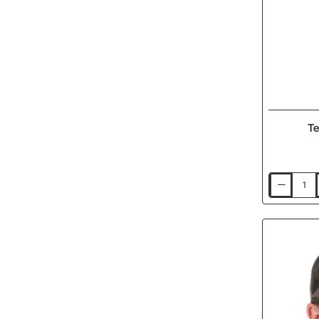
Те
Тениска
FOX
Circle
T-
Shirt