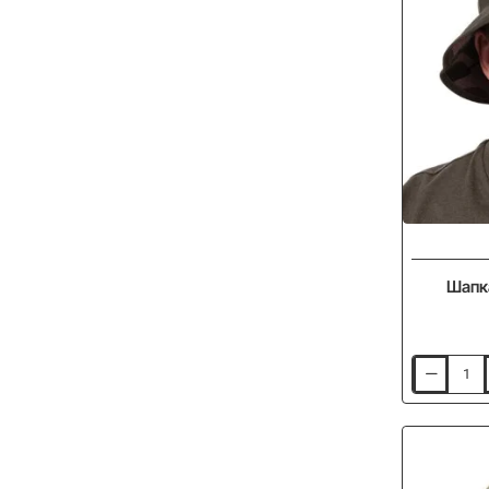
Шапка
Шапка
FOX
Reversibe
Bucket
Hat