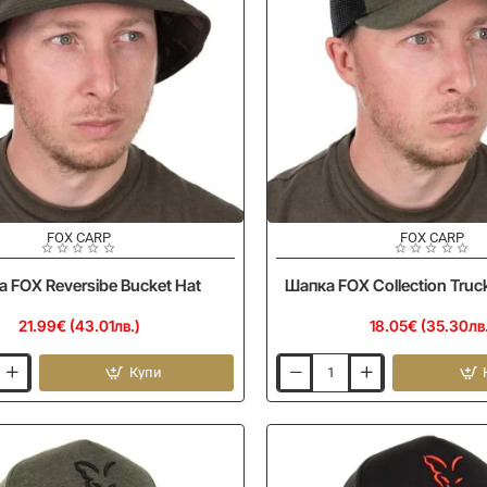
FOX CARP
FOX CARP
 FOX Reversibe Bucket Hat
Шапка FOX Collection Truck
21.99€ (43.01лв.)
18.05€ (35.30лв
Купи
Шапка
FOX
Collection
Trucker
Cap
-
G/B