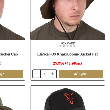
FOX CARP
rucker Cap
Шапка FOX Khaki Boonie Bucket Hat
)
25.05€ (48.99лв.)
Купи
Купи
Шапка
FOX
Khaki
Boonie
Bucket
Hat