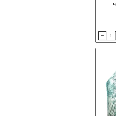
Ч
Чорапи
FOX
Black
Socks