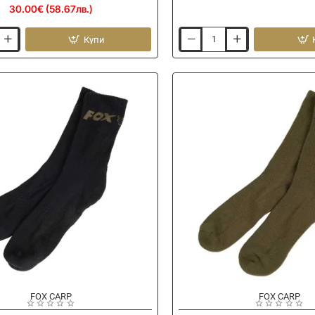
30.00€ (58.67лв.)
Купи
Чехли
PRESTON
Hydrotech
Clogs
FOX CARP
FOX CARP
Ново