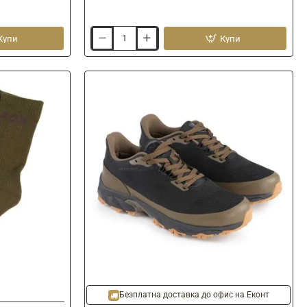
Купи
Купи
Очила
LEECH
X
Current
PC-
CL
Sunset
Ново
Безплатна доставка до офис на Еконт