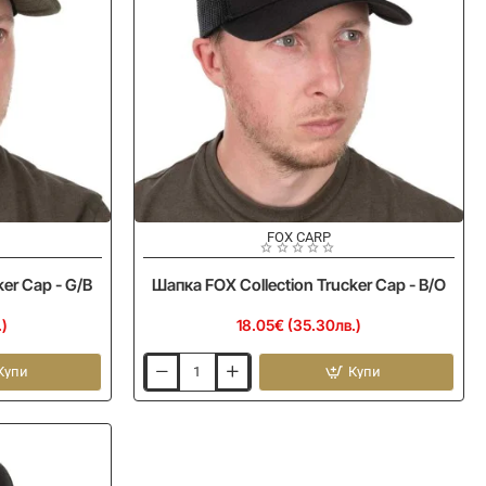
FOX CARP
er Cap - G/B
Шапка FOX Collection Trucker Cap - B/O
.)
18.05€ (35.30лв.)
Купи
Купи
Шапка
FOX
Collection
Trucker
Cap
-
B/O