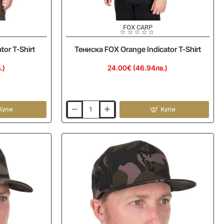
FOX CARP
tor T-Shirt
Тениска FOX Orange Indicator T-Shirt
.)
24.00€ (46.94лв.)
Купи
Купи
Тениска
FOX
Orange
Indicator
T-
Shirt