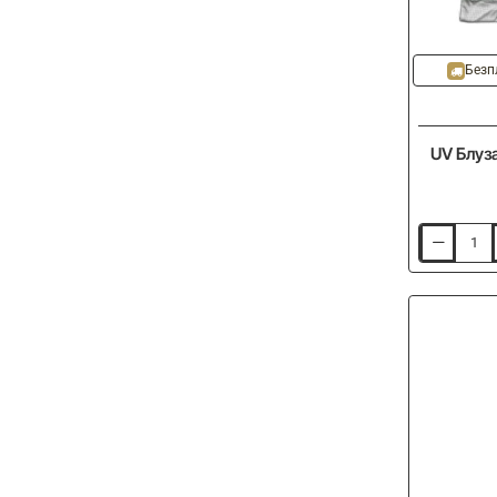
Безп
UV Блуза
UV
Блуза
CPK
Protective
Sweatshirt
UV