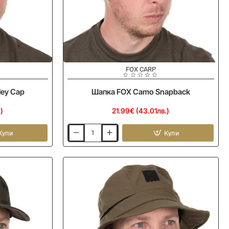
FOX CARP
ley Cap
Шапка FOX Camo Snapback
)
21.99€ (43.01лв.)
Купи
Купи
Шапка
FOX
Camo
Snapback