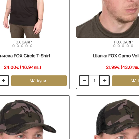
FOX CARP
FOX CARP
ниска FOX Circle T-Shirt
Шапка FOX Camo Vol
24.00€ (46.94лв.)
21.99€ (43.01лв.
Купи
Шапка
FOX
Camo
Volley
Cap