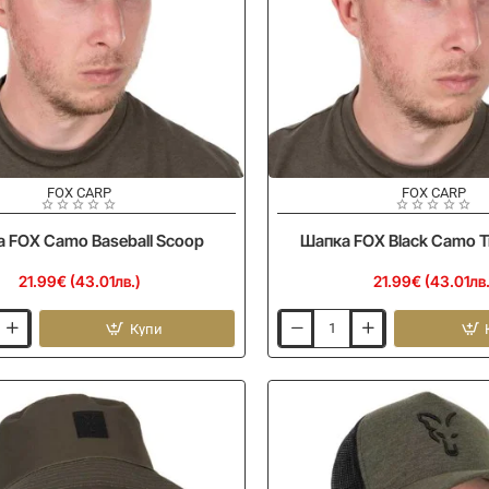
FOX CARP
FOX CARP
 FOX Camo Baseball Scoop
Шапка FOX Black Camo T
21.99€ (43.01лв.)
21.99€ (43.01лв.
Купи
Шапка
FOX
Black
Camo
Trucker
Cap