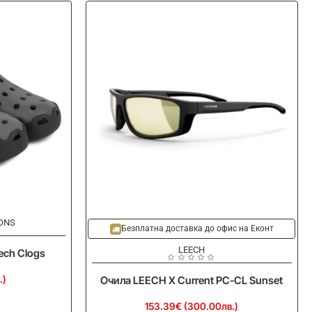
ONS
Ново
Ново
Безплатна доставка до офис на Еконт
LEECH
ech Clogs
.)
Очила LEECH X Current PC-CL Sunset
153.39€ (300.00лв.)