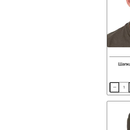
Шапка
Шапка
FOX
Camo
Baseball
Scoop