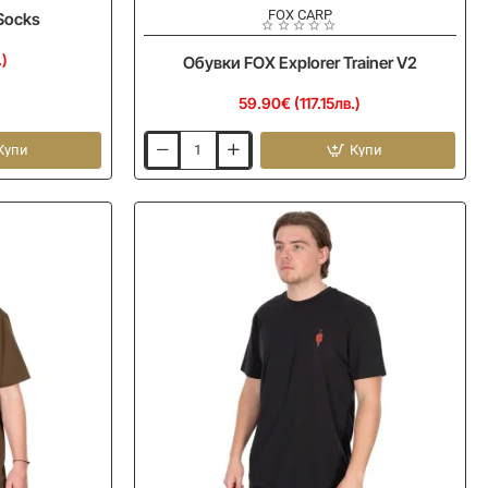
FOX CARP
Socks
.)
Обувки FOX Explorer Trainer V2
59.90€ (117.15лв.)
Купи
Купи
Обувки
FOX
Explorer
Trainer
V2