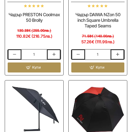
Чадър PRESTON Coolmax
Чадър DAIWA NZon 50
50 Brolly
inch Square Umbrella
Taped Seams
130.38€ (255.00лв.)
110.82€ (216.75лв.)
71.58€ (140.00лв.)
57.26€ (111.99лв.)
Чадър
Чадър
PRESTON
DAIWA
Coolmax
Купи
NZon
Купи
50
50
Brolly
inch
Square
Umbrella
Taped
Seams