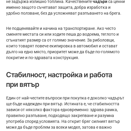
не задържа излишно топлина. Качествените
чадъри
са ценни
именно защото съчетават защита, добра изработка и
удобно ползване, без да усложняват разпъването на брега.
Не подценявайте и начина на транспортиране. Ако често
сменяте местата си или ходите пеша до водоема, теглото и
сгънатият размер са от голямо значение. За риболовци,
които товарят повече екипировка в автомобил и остават
дълго на едно място, приоритет може да бъде по-голямото
покритие и по-здравата конструкция.
Стабилност, настройка и работа
при вятър
Един от най-честите въпроси при покупка е доколко чадърът
ще бъде надежден при вятър. Истината е, че стабилността
зависи от няколко фактора едновременно: здрава рамка,
правилно разпъване, подходящо закрепване и разумна
употреба според условията. На открит бряг силният вятър
може да бъде проблем за всеки модел, затова е важно