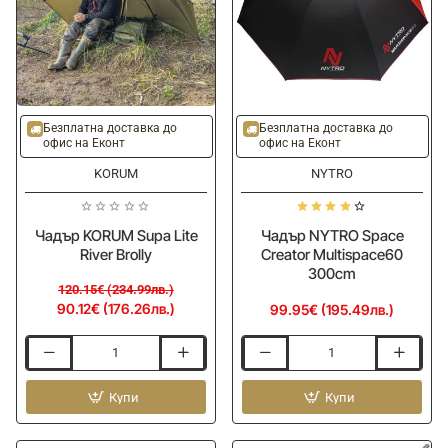
-25%
Безплатна доставка до
Безплатна доставка до
офис на Еконт
офис на Еконт
KORUM
NYTRO
Чадър KORUM Supa Lite
Чадър NYTRO Space
River Brolly
Creator Multispace60
300cm
120.15€ (234.99лв.)
90.12€ (176.26лв.)
99.95€ (195.49лв.)
Чадър
Чадър
KORUM
NYTRO
Supa
Купи
Space
Купи
Lite
Creator
River
Multispace60