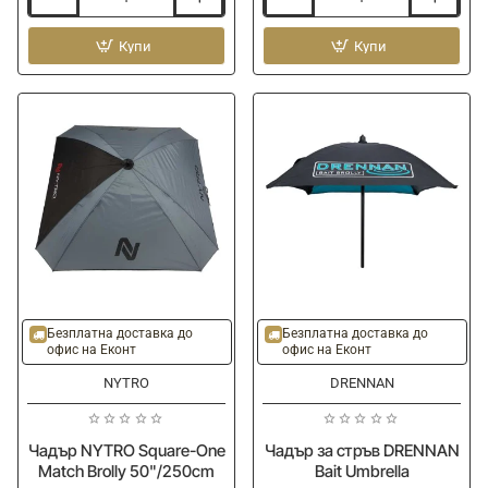
Чадър
Чадър
RIVE
MATRIX
Umbrella
Купи
Pro
Купи
2.10m
Over
Brolly
-20%
Безплатна доставка до
Безплатна доставка до
офис на Еконт
офис на Еконт
NYTRO
DRENNAN
Чадър NYTRO Square-One
Чадър за стръв DRENNAN
Match Brolly 50"/250cm
Bait Umbrella