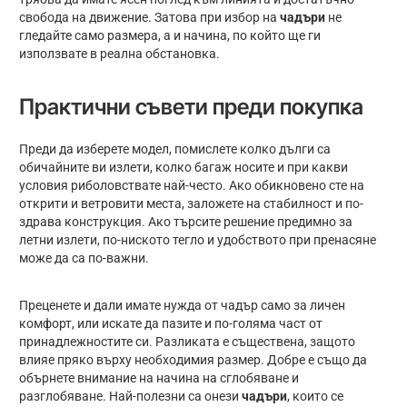
свобода на движение. Затова при избор на
чадъри
не
гледайте само размера, а и начина, по който ще ги
използвате в реална обстановка.
Практични съвети преди покупка
Преди да изберете модел, помислете колко дълги са
обичайните ви излети, колко багаж носите и при какви
условия риболовствате най-често. Ако обикновено сте на
открити и ветровити места, заложете на стабилност и по-
здрава конструкция. Ако търсите решение предимно за
летни излети, по-ниското тегло и удобството при пренасяне
може да са по-важни.
Преценете и дали имате нужда от чадър само за личен
комфорт, или искате да пазите и по-голяма част от
принадлежностите си. Разликата е съществена, защото
влияе пряко върху необходимия размер. Добре е също да
обърнете внимание на начина на сглобяване и
разглобяване. Най-полезни са онези
чадъри
, които се