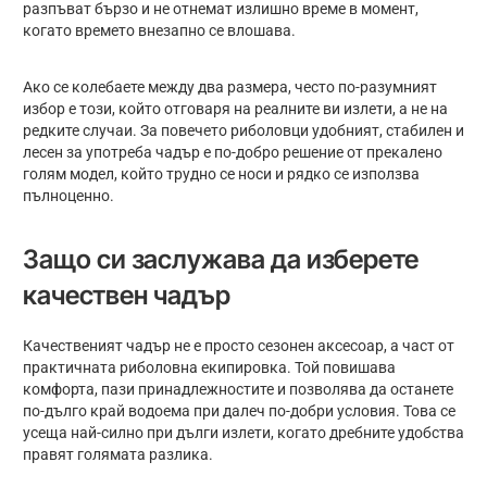
разпъват бързо и не отнемат излишно време в момент,
когато времето внезапно се влошава.
Ако се колебаете между два размера, често по-разумният
избор е този, който отговаря на реалните ви излети, а не на
редките случаи. За повечето риболовци удобният, стабилен и
лесен за употреба чадър е по-добро решение от прекалено
голям модел, който трудно се носи и рядко се използва
пълноценно.
Защо си заслужава да изберете
качествен чадър
Качественият чадър не е просто сезонен аксесоар, а част от
практичната риболовна екипировка. Той повишава
комфорта, пази принадлежностите и позволява да останете
по-дълго край водоема при далеч по-добри условия. Това се
усеща най-силно при дълги излети, когато дребните удобства
правят голямата разлика.