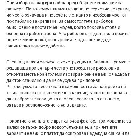
При избора на
чадъри
най-напред обърнете внимание на
размера. По-големият диаметър дава по-сериозно покритие,
но често означава и повече тегло, както и необходимост от
по-стабилно закрепване. За самостоятелен риболов
обикновено е достатъчен модел, който покрива стола и
основната работна зона. Ако риболовът е дълъг или носите
повече екипировка, по-широкият чадър ще ви даде
значително повече удобство.
Следващ важен елемент е конструкцията. Здравата рамка е
решаваща при вятър и честа употреба. При риболов на
открити места край големи язовири и реки е важно чадърът
да стои стабилно и да не се усуква при пориви.
Регулируемата височина и възможността за настройка на
ъгъла също са от съществено значение, защото позволяват
да съобразите позицията според посоката на слънцето,
вятъра и разположението на въдиците.
Покритието на плата е друг ключов фактор. При моделите за
валеж се търси добро водоотблъскване, а при летните
варианти е важно платът да осигурява надеждна сянка и да