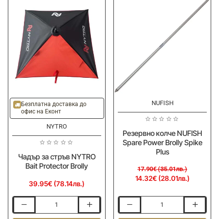
Brolly
300cm
-20%
NUFISH
Безплатна доставка до
офис на Еконт
NYTRO
Резервно колче NUFISH
Spare Power Brolly Spike
Plus
Чадър за стръв NYTRO
Bait Protector Brolly
17.90€ (35.01лв.)
14.32€ (28.01лв.)
39.95€ (78.14лв.)
Чадър
Резервно
за
колче