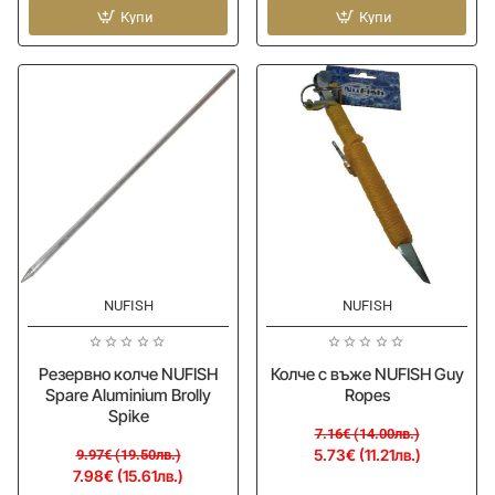
стръв
Купи
NUFISH
Купи
NYTRO
Spare
Bait
Power
Protector
Brolly
Brolly
Spike
Plus
-20%
-20%
NUFISH
NUFISH
Резервно колче NUFISH
Колче с въже NUFISH Guy
Spare Aluminium Brolly
Ropes
Spike
7.16€ (14.00лв.)
5.73€ (11.21лв.)
9.97€ (19.50лв.)
7.98€ (15.61лв.)