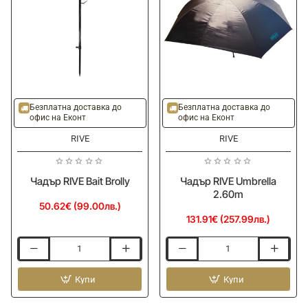
Безплатна доставка до
Безплатна доставка до
офис на Еконт
офис на Еконт
RIVE
RIVE
Чадър RIVE Bait Brolly
Чадър RIVE Umbrella
2.60m
50.62€ (99.00лв.)
131.91€ (257.99лв.)
Чадър
Чадър
RIVE
RIVE
Bait
Купи
Umbrella
Купи
Brolly
2.60m