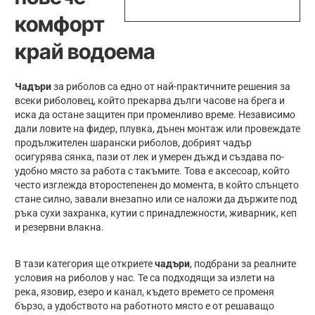
комфорт
край водоема
Чадъри
за риболов са едно от най-практичните решения за
всеки риболовец, който прекарва дълги часове на брега и
иска да остане защитен при променливо време. Независимо
дали ловите на фидер, плувка, дънен монтаж или провеждате
продължителен шарански риболов, добрият чадър
осигурява сянка, пази от лек и умерен дъжд и създава по-
удобно място за работа с такъмите. Това е аксесоар, който
често изглежда второстепенен до момента, в който слънцето
стане силно, завали внезапно или се наложи да държите под
ръка сухи захранка, кутии с принадлежности, живарник, кеп
и резервни влакна.
В тази категория ще откриете
чадъри
, подбрани за реалните
условия на риболов у нас. Те са подходящи за излети на
река, язовир, езеро и канал, където времето се променя
бързо, а удобството на работното място е от решаващо