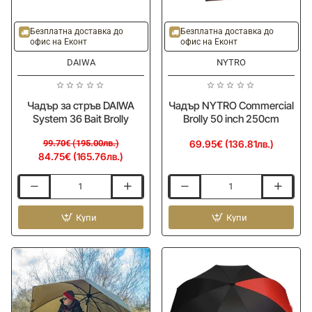
-15%
Безплатна доставка до
Безплатна доставка до
офис на Еконт
офис на Еконт
DAIWA
NYTRO
Чадър за стръв DAIWA
Чадър NYTRO Commercial
System 36 Bait Brolly
Brolly 50 inch 250cm
99.70€ (195.00лв.)
69.95€ (136.81лв.)
84.75€ (165.76лв.)
Чадър
Чадър
за
NYTRO
стръв
Купи
Commercial
Купи
DAIWA
Brolly
System
50
36
inch
Bait
250cm
Brolly