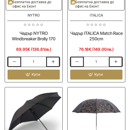
Безплатна доставка до
Безплатна доставка до
офис на Еконт
офис на Еконт
NYTRO
ITALICA
Чадър NYTRO
Чадър ITALICA Match Race
Windbreaker Brolly 170
250cm
69.95€ (136.81лв.)
76.18€ (149.00лв.)
Чадър
Чадър
NYTRO
ITALICA
Windbreaker
Купи
Match
Купи
Brolly
Race
170
250cm