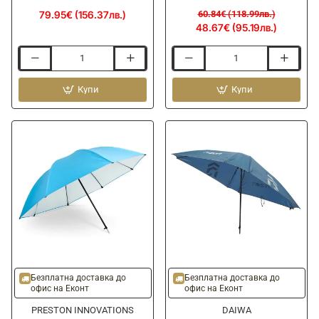
79.95€ (156.37лв.)
60.84€ (118.99лв.)
48.67€ (95.19лв.)
Чадър
Чадър
NYTRO
за
Square-
Купи
стръв
Купи
One
DRENNAN
Match
Bait
Brolly
Umbrella
50"/250cm
-15%
-20%
Безплатна доставка до
Безплатна доставка до
офис на Еконт
офис на Еконт
PRESTON INNOVATIONS
DAIWA