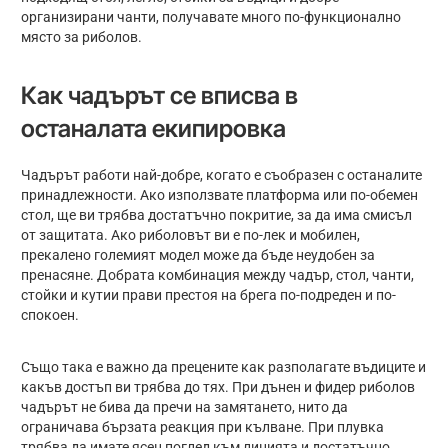
организирани чанти, получавате много по-функционално
място за риболов.
Как чадърът се вписва в
останалата екипировка
Чадърът работи най-добре, когато е съобразен с останалите
принадлежности. Ако използвате платформа или по-обемен
стол, ще ви трябва достатъчно покритие, за да има смисъл
от защитата. Ако риболовът ви е по-лек и мобилен,
прекалено големият модел може да бъде неудобен за
пренасяне. Добрата комбинация между чадър, стол, чанти,
стойки и кутии прави престоя на брега по-подреден и по-
спокоен.
Също така е важно да прецените как разполагате въдиците и
какъв достъп ви трябва до тях. При дънен и фидер риболов
чадърът не бива да пречи на замятането, нито да
ограничава бързата реакция при кълване. При плувка
трябва да имате ясен поглед към линията и достатъчно