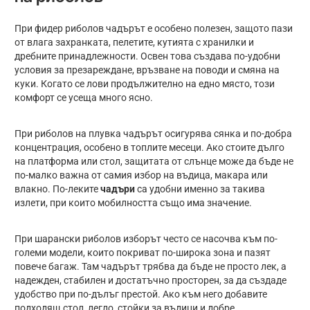
При фидер риболов чадърът е особено полезен, защото пази
от влага захранката, пелетите, кутията с хранилки и
дребните принадлежности. Освен това създава по-удобни
условия за презареждане, връзване на поводи и смяна на
куки. Когато се лови продължително на едно място, този
комфорт се усеща много ясно.
При риболов на плувка чадърът осигурява сянка и по-добра
концентрация, особено в топлите месеци. Ако стоите дълго
на платформа или стол, защитата от слънце може да бъде не
по-малко важна от самия избор на въдица, макара или
влакно. По-леките
чадъри
са удобни именно за такива
излети, при които мобилността също има значение.
При шарански риболов изборът често се насочва към по-
големи модели, които покриват по-широка зона и пазят
повече багаж. Там чадърът трябва да бъде не просто лек, а
надежден, стабилен и достатъчно просторен, за да създаде
удобство при по-дълъг престой. Ако към него добавите
подходящ стол, легло, стойки за въдици и добре