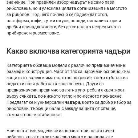
значение. При правилен избор чадърът не само пази
риболовеца, но и улеснява цялата организация на мястото
за риболов. Под него по-лесно се подреждат стол,
платформа, кофи, кутии с куки, поводи, сигнализатори и
дребни принадлежности, без да се налага непрекъснато
прибиране и разместване.
Какво включва категорията чадъри
Категорията обхваща модели с различно предназначение,
размер и конструкция. Част от тях са насочени основно към
защита от валеж и имат плътно покритие, което отблъсква
водата и пази работната зона по-суха. Други са
предназначени предимно за лятна употреба и акцентират
върху сянката, по-ниското тегло и по-лесното пренасяне.
Предлагат се и универсални
чадъри
, които са добър избор за
риболовци, търсещи баланс между защита от слънце,
компактност и стабилност.
Най-често тези модели се използват при по-статичен
риболов, когато стоите на едно място и разполагате