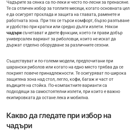
Чадърите за сянка са по-леки и често по-лесни за пренасяне.
Те са отличен избор за топлите месеци, когато основната цел
е да осигурят прохлада и защита на главата, раменете и
работната зона. При тях се търси комфорт, бързо разпъване
и удобство при кратки или средно дълги излети. Някои
чадъри
съчетават и двете функции, което ги прави добър
универсален вариант за риболовци, които не искат да
държат отделно оборудване за различните сезони.
Съществуват и по-големи модели, предпочитани при
шарански риболов или когато на едно място трябва да се
покрият повече принадлежности. Те осигуряват по-широка
защитена зона над стол, легло, кофи, багаж и част от
въдиците на стойка. По-компактните варианти са
подходящи за самостоятелни излети, при които е важно
екипировката да остане лека и мобилна.
Какво да гледате при избор на
чадъри