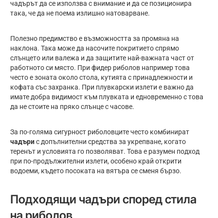
чадърът да се използва с внимание и да се позиционира
така, че да не поема излишно натоварване.
Полезно предимство е възможността за промяна на
наклона. Така може да насочите покритието спрямо
слънцето или валежа и да защитите най-важната част от
работното си място. При фидер риболов например това
често е зоната около стола, кутията с принадлежности и
кофата със захранка. При плувкарски излети е важно да
имате добра видимост към плувката и едновременно с това
да не стоите на пряко слънце с часове.
За по-голяма сигурност риболовците често комбинират
чадъри
с допълнителни средства за укрепване, когато
теренът и условията го позволяват. Това е разумен подход
при по-продължителни излети, особено край открити
водоеми, където посоката на вятъра се сменя бързо.
Подходящи чадъри според стила
на риболов