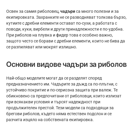
Освен за самия риболовец,
чадъри
са много полезни и за
екипировката. Захранките не се разводняват толкова бързо,
кутиите с дребни елементи остават по-сухи, а работата с
поводи, куки, вирбели и други принадлежности е по-удобна.
При риболов на плувка и фидер това е особено важно,
защото често се борави с дребни елементи, които не бива да
се разпиляват или мокрят излишно.
Основни видове чадъри за риболов
Най-общо моделите могат да се разделят според
предназначението им. Чадърите за дъжд са по-плътни, с
устойчиво покритие и по-сериозна защита при валеж. Те
обикновено са предпочитани от риболовци, които излизат
при всякакви условия и търсят надеждност при
продължителен престой. Тези модели са подходящи за
брегови риболов, където няма естествен подслон и се
разчита изцяло на собствената екипировка.