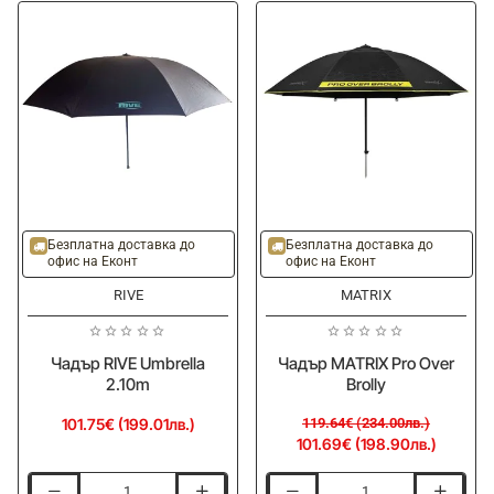
-15%
Безплатна доставка до
Безплатна доставка до
офис на Еконт
офис на Еконт
RIVE
MATRIX
Чадър RIVE Umbrella
Чадър MATRIX Pro Over
2.10m
Brolly
101.75€ (199.01лв.)
119.64€ (234.00лв.)
101.69€ (198.90лв.)