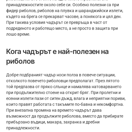
принадлежностите около себе си. Особено полезни са при
фидер риболов, риболов на плувка и шаранджийски излети,
където на брега се прекарват часове, а понякога и цял ден.
При такива условия чадърът се превръща в част от
подреденото и работещо място, а не просто в защита при
лошо време.
Кога чадърът е най-полезен на
риболов
Добре подбраният чадър носи полза в повече ситуации,
отколкото повечето риболовци предполагат. През лятото
той предпазва от пряко слънце и намалява натоварването
при продължително стоене на открит бряг. При пролетни и
есенни излети пази от ситен дъжд, влага и неприятни пориви,
които правят работата с такъмите по-бавна и некомфортна.
При внезапна промяна на времето чадърът дава
възможност да продължите риболова, вместо да прибирате
прибързано въдици, макара, захранка и дребни
принадлежности.