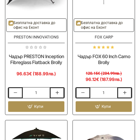
-20%
Безплатна доставка до
Безплатна доставка до
офис на Еконт
офис на Еконт
PRESTON INNOVATIONS
FOX CARP
Чадър PRESTON Inception
Чадър FOX 60 Inch Camo
Fibreglass Flatback Brolly
Brolly
96.63€ (188.99лв.)
120.15€ (234.99лв.)
96.12€ (187.99лв.)
Чадър
Чадър
PRESTON
FOX
Inception
Купи
60
Купи
Fibreglass
Inch
Flatback
Camo
Brolly
Brolly