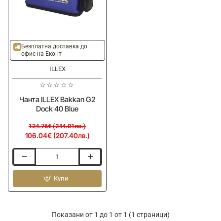
-15%
Безплатна доставка до
офис на Еконт
ILLEX
Чанта ILLEX Bakkan G2
Dock 40 Blue
124.76€ (244.01лв.)
106.04€ (207.40лв.)
Чанта
ILLEX
Bakkan
Купи
G2
Dock
40
Показани от 1 до 1 от 1 (1 страници)
Blue