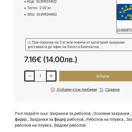
Код:
SLWR24402
Тегло:
2.02 кг.
SKU:
SLWR24402
CHAMPI
⚠️ При поръчка на 3 кг или повече от категория захранки
доставката до офис на Еконт е Безплатна.
7.16€ (14.00лв.)
Купи
Добави към любими
Сравни
Разгледайте още:
Захранки за риболов
,
Основни захранки
,
фидер
,
Захранки за фидер риболов
,
Риболов на плувка
,
За
риболов на плувка
,
Видове риболов