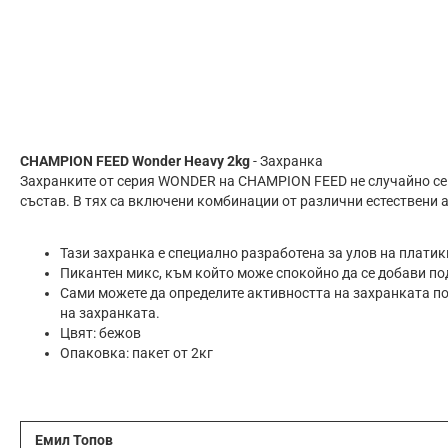
CHAMPION FEED Wonder Heavy 2kg
- Захранка
Захранките от серия WONDER на CHAMPION FEED не случайно се 
състав. В тях са включени комбинации от различни естествени 
Тази захранка е специално разработена за улов на платики
Пикантен микс, към който може спокойно да се добави по
Сами можете да определите активността на захранката п
на захранката.
Цвят: бежов
Опаковка: пакет от 2кг
Емил Топов