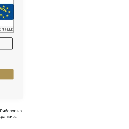
ON FEED
Риболов на
хранки за