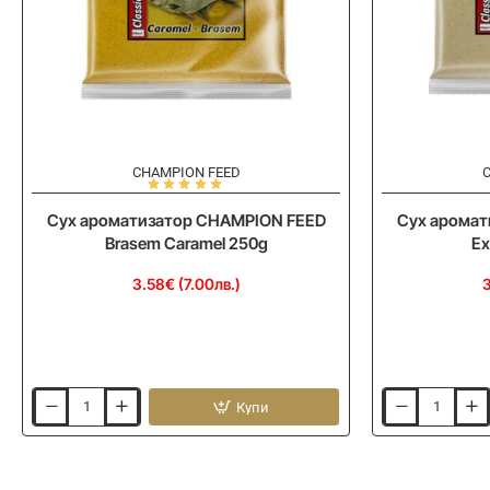
CHAMPION FEED
Сух ароматизатор CHAMPION FEED
Сух аромат
Brasem Caramel 250g
Ex
3.58€ (7.00лв.)
3
Купи
Сух
Сух
ароматизатор
ароматизатор
CHAMPION
CHAMPION
FEED
FEED
Brasem
Extra