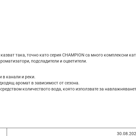
казват така, точно като серия CHAMPION са много комплексни ка
ароматизатори, подсладители и оцветители.
 в канали и реки.
дходящ аромат в зависимост от сезона.
осредством количеството вода, която използвате за навлажняване
30.08.20