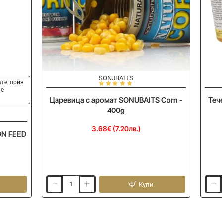
SONUBAITS
категория
 е
Царевица с аромат SONUBAITS Corn -
Теч
400g
3.68€ (7.20лв.)
ON FEED
Купи
Царевица
Тече
с
аром
аромат
CHAM
SONUBAITS
FEED
Corn
Fructa