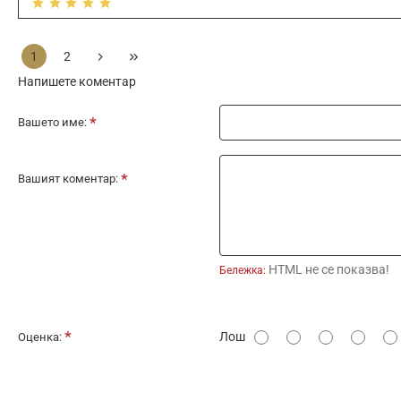
1
2
Напишете коментар
Вашето име:
Вашият коментар:
HTML не се показва!
Бележка:
О
Лош
Оценка:
ц
е