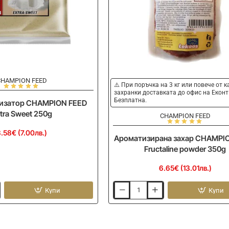
CHAMPION FEED
⚠️ При поръчка на 3 кг или повече от 
захранки доставката до офис на Еконт
Безплатна.
изатор CHAMPION FEED
tra Sweet 250g
CHAMPION FEED
.58€ (7.00лв.)
Ароматизирана захар CHAMPI
Fructaline powder 350g
6.65€ (13.01лв.)
Купи
Купи
Ароматизирана
захар
CHAMPION
FEED
Fructaline