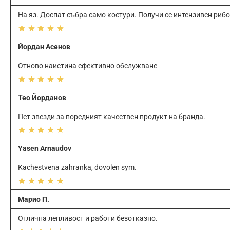
На яз. Доспат събра само костури. Получи се интензивен рибо
Йордан Асенов
Отново наистина ефективно обслужване
Тео Йорданов
Пет звезди за поредният качествен продукт на бранда.
Yasen Arnaudov
Kachestvena zahranka, dovolen sym.
Марио П.
Отлична лепливост и работи безотказно.