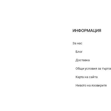
Caramel
Sweet
250g
250g
ИНФОРМАЦИЯ
За нас
Блог
Доставка
Общи условия за търго
Карта на сайта
Нивото на язовирите