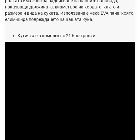
ролката има зона за надписване на данните наповода,
показваща дължината, диаметъра на кордата, както и
размера и вида на куката. Използвана е мека EVA пяна, която
елиминира повреждането на Вашата кука.
Кутията е в комплект с 21 броя ролки