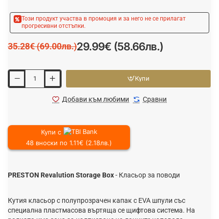
Този продукт участва в промоция и за него не се прилагат
прогресивни отстъпки.
29.99€ (58.66лв.)
35.28€ (69.00лв.)
Купи
Добави към любими
Сравни
Купи с
48 вноски по 1.11€ (2.18лв.)
PRESTON Revalution Storage Box
- Класьор за поводи
Кутия класьор с полупрозрачен капак с EVA шпули със
специална пластмасова въртяща се щифтова система. На