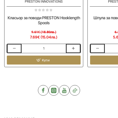
-20%
-12%
PRESTON INNOVATIONS
PREST
Класьор за поводи PRESTON Hooklength
Шпула за пов
Spools
9.61€ (18.80лв.)
6.
7.69€ (15.04лв.)
5.
Класьор
Шпула
за
за
поводи
Купи
поводи
PRESTON
PRESTON
Hooklength
Revalution
Spools
Spools