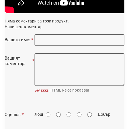
Няма коментари за този продукт.
Напишете коментар
Вашето име:
Вашият
коментар:
HTML не се показва!
Бележка:
О
Оценка:
Лош
Добър
ц
е