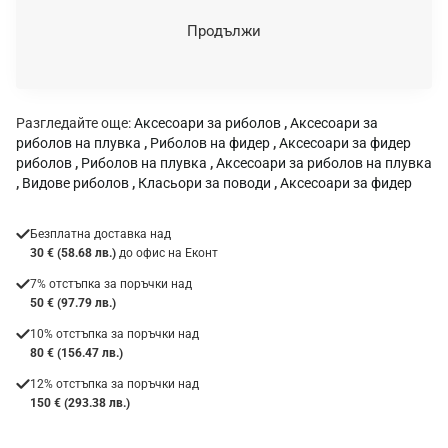
н
Продължи
к
а
:
Разгледайте още:
Аксесоари за риболов
,
Аксесоари за
риболов на плувка
,
Риболов на фидер
,
Аксесоари за фидер
риболов
,
Риболов на плувка
,
Аксесоари за риболов на плувка
,
Видове риболов
,
Класьори за поводи
,
Аксесоари за фидер
Безплатна доставка над
30 € (58.68 лв.)
до офис на Еконт
7% отстъпка за поръчки над
50 € (97.79 лв.)
10% отстъпка за поръчки над
80 € (156.47 лв.)
12% отстъпка за поръчки над
150 € (293.38 лв.)