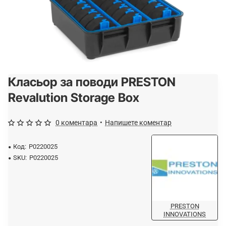
Класьор за поводи PRESTON
-15%
Revalution Storage Box
0 коментара
•
Напишете коментар
Код:
P0220025
SKU:
P0220025
PRESTON
INNOVATIONS