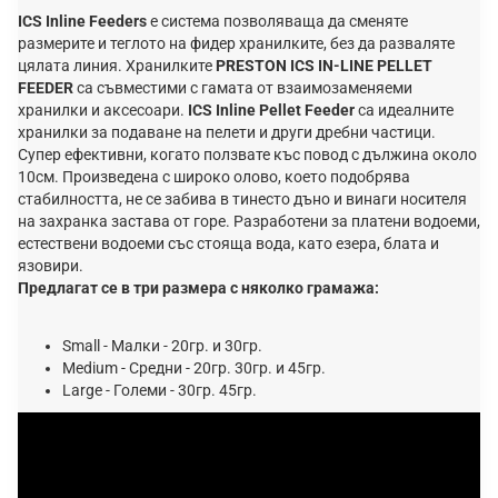
ICS Inline Feeders
е система позволяваща да сменяте
размерите и теглото на фидер хранилките, без да разваляте
цялата линия. Хранилките
PRESTON ICS IN-LINE
PELLET
FEEDER
са съвместими с гамата от взаимозаменяеми
хранилки и аксесоари.
ICS Inline Pellet Feeder
са идеалните
хранилки за подаване на пелети и други дребни частици.
Супер ефективни, когато ползвате къс повод с дължина около
10см. Произведена с широко олово, което подобрява
стабилността, не се забива в тинесто дъно и винаги носителя
на захранка застава от горе. Разработени за платени водоеми,
естествени водоеми със стояща вода, като езера, блата и
язовири.
Предлагат се в три размера с няколко грамажа:
Small - Малки - 20гр. и 30гр.
Medium - Средни - 20гр. 30гр. и 45гр.
Large - Големи - 30гр. 45гр.