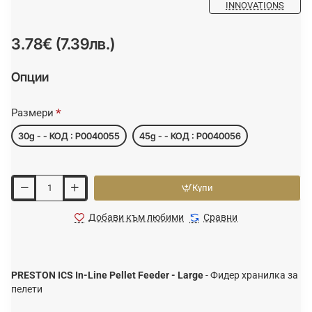
INNOVATIONS
3.78€ (7.39лв.)
Опции
Размери
30g - - КОД : P0040055
45g - - КОД : P0040056
Купи
Добави към любими
Сравни
PRESTON ICS In-Line Pellet Feeder - Large
- Фидер хранилка за
пелети