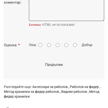
коментар:
HTML не се показва!
Бележка:
О
Оценка:
Лош
Добър
ц
е
н
Продължи
к
а
:
Разгледайте още:
Аксесоари за риболов
,
Риболов на фидер
,
Метод хранилки за фидер риболов
,
Видове риболов
,
Метод
фидер хранилки