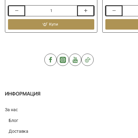
Захранка
Бавно
RINGERS
потъващи
Micro
Купи
пелети
Method
за
Mix
стръв
2kg
DYNAMITE
BAITS
Super
Fishmeal
Slow
Sinking
Nuggets
ИНФОРМАЦИЯ
За нас
Блог
Доставка