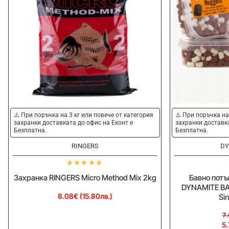
-25%
⚠️ При поръчка на 3 кг или повече от категория
⚠️ При поръчка на
захранки доставката до офис на Еконт е
захранки доставка
Безплатна.
Безплатна.
RINGERS
DY
Захранка RINGERS Micro Method Mix 2kg
Бавно потъ
DYNAMITE BAI
8.08€ (15.80лв.)
Si
7.
5.