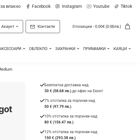
 за влакно
Facebook
Instagram
Youtube
Tiktok
Акаунт
Контакти
0 позиции - 0.00€ (0.00лв.)
АКСЕСОАРИ
ОБЛЕКЛО
ЗАХРАНКИ
ПРИМАМКИ
КАЯЦИ
Medium
Безплатна доставка над
30 € (58.68 лв.)
до офис на Еконт
7% отстъпка за поръчки над
got
50 € (97.79 лв.)
10% отстъпка за поръчки над
80 € (156.47 лв.)
12% отстъпка за поръчки над
150 € (293.38 лв.)