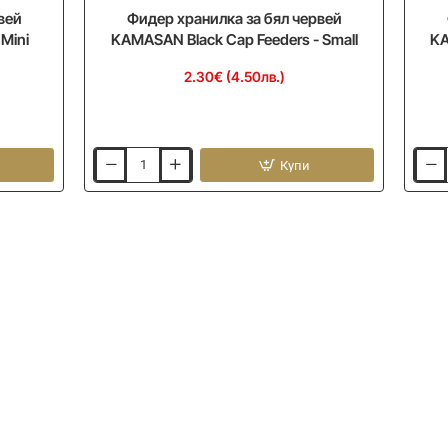
вей
Фидер хранилка за бял червей
Mini
KAMASAN Black Cap Feeders - Small
KA
2.30€ (4.50лв.)
Купи
Фидер
Фиде
хранилка
хран
за
за
бял
бял
червей
черв
KAMASAN
KAMA
Black
Black
Cap
Cap
Feeders
Feede
-
-
Small
Large