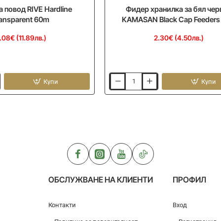
а повод RIVE Hardline
Фидер хранилка за бял чер
ansparent 60m
KAMASAN Black Cap Feeders 
.08€ (11.89лв.)
2.30€ (4.50лв.)
Купи
Купи
Фидер
хранилка
за
бял
червей
KAMASAN
Black
Cap
Feeders
Mini
ОБСЛУЖВАНЕ НА КЛИЕНТИ
ПРОФИЛ
Контакти
Вход