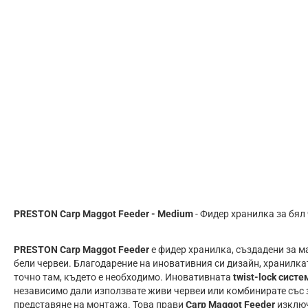
PRESTON Carp Maggot Feeder - Medium
- Фидер хранилка за бял
PRESTON Carp Maggot Feeder
е фидер хранилка, създадени за м
бели червеи. Благодарение на иновативния си дизайн, хранилк
точно там, където е необходимо. Иновативната
twist-lock систе
независимо дали използвате живи червеи или комбинирате със за
представяне на монтажа. Това прави
Carp Maggot Feeder
изключ