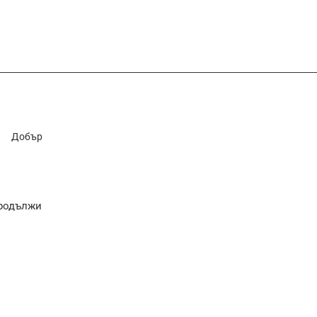
Добър
родължи