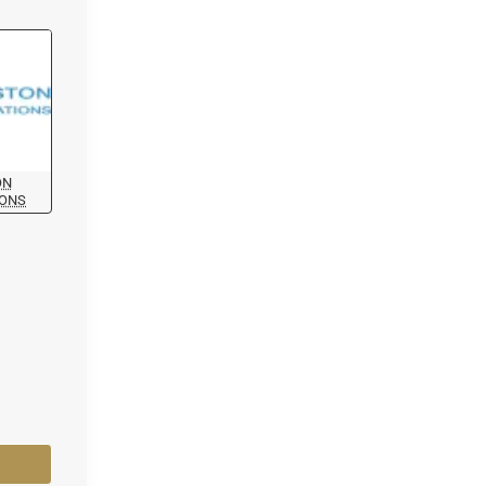
ON
IONS