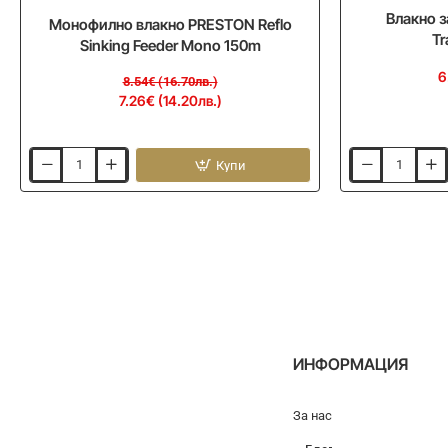
Влакно з
Монофилно влакно PRESTON Reflo
Tr
Sinking Feeder Mono 150m
6
8.54€ (16.70лв.)
7.26€ (14.20лв.)
Купи
Монофилно
Влакно
влакно
за
PRESTON
повод
Reflo
RIVE
Sinking
Hardline
Feeder
Transparent
Mono
60m
150m
ИНФОРМАЦИЯ
За нас