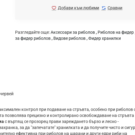
Добави към любими
Сравни
Разгледайте още:
Аксесоари за риболов
,
Риболов на фидер
за фидер риболов
,
Видове риболов
,
Фидер хранилки
 червей
аксимален контрол при подаване на стръвта, особено при риболов 
ата позволява прецизно и контролирано освобождаване на стръвта
ма
с въртящ се прозорец прави зареждането бързо и лесно -
хранка, за да "запечатате" хранилката и да получите чисто и сигу
ително ефективна при риболов на шарани и други едри риби на