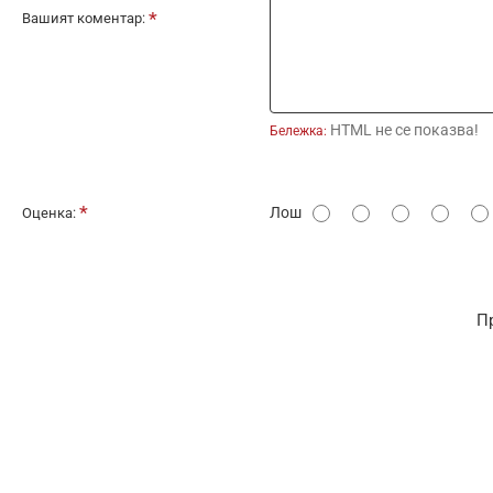
Вашият коментар:
HTML не се показва!
Бележка:
О
Лош
Оценка:
ц
е
н
П
к
а
: