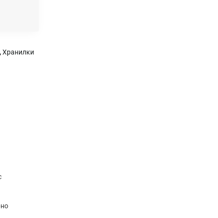
,
Хранилки
с
рно