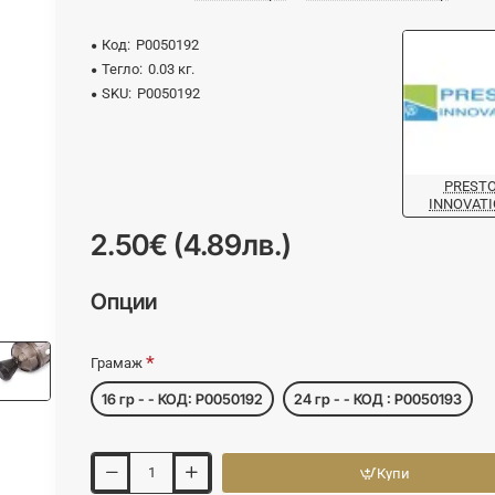
Код:
P0050192
Тегло:
0.03 кг.
SKU:
P0050192
PREST
INNOVAT
2.50€ (4.89лв.)
Опции
Грамаж
16 гр - - КОД: P0050192
24 гр - - КОД : P0050193
Купи