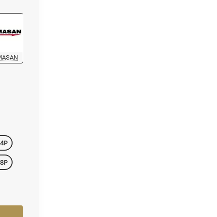
MASAN
04P
08P