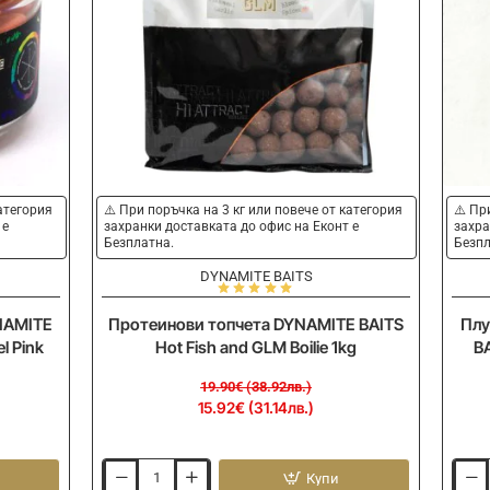
-20%
-
категория
⚠️ При поръчка на 3 кг или повече от категория
⚠️ Пр
 е
захранки доставката до офис на Еконт е
захра
Безплатна.
Безпл
DYNAMITE BAITS
NAMITE
Протеинови топчета DYNAMITE BAITS
Плу
l Pink
Hot Fish and GLM Boilie 1kg
BA
19.90€ (38.92лв.)
15.92€ (31.14лв.)
Купи
Протеинови
Плув