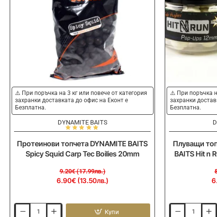
-25%
-20%
⚠️ При поръчка на 3 кг или повече от категория
⚠️ При поръчка н
захранки доставката до офис на Еконт е
захранки достав
Безплатна.
Безплатна.
DYNAMITE BAITS
D
Протеинови топчета DYNAMITE BAITS
Плуващи топ
Spicy Squid Carp Tec Boilies 20mm
BAITS Hit n R
9.20€ (17.99лв.)
6.90€ (13.50лв.)
6
Купи
Протеинови
Плуващи