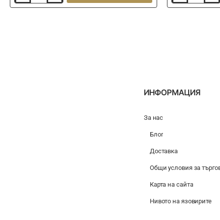
топчета
топчета
DYNAMITE
за
BAITS
стръв
Spicy
DYNAMITE
Squid
BAITS
Carp
Hit
Tec
n
Boilies
Run
20mm
-
Pop
Up
ИНФОРМАЦИЯ
-
Bright
White
За нас
Блог
Доставка
Общи условия за търго
Карта на сайта
Нивото на язовирите