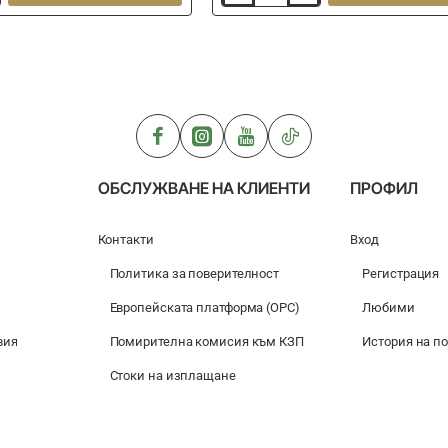
топчета
за
стръв
DYNAMITE
BAITS
Hit
n
Run
-
Pop
Up
ОБСЛУЖВАНЕ НА КЛИЕНТИ
ПРОФИЛ
-
Pastel
Pink
Контакти
Вход
Политика за поверителност
Регистрация
Европейската платформа (ОРС)
Любими
вия
Помирителна комисия към КЗП
История на п
Стоки на изплащане