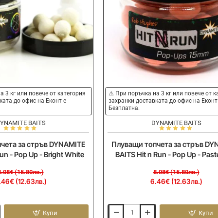
-20%
а 3 кг или повече от категория
⚠️ При поръчка на 3 кг или повече от 
ката до офис на Еконт е
захранки доставката до офис на Еконт
Безплатна.
YNAMITE BAITS
DYNAMITE BAITS
чета за стръв DYNAMITE
Плуващи топчета за стръв DY
un - Pop Up - Bright White
BAITS Hit n Run - Pop Up - Paste
8.08€ (15.80лв.)
8.08€ (15.80лв.)
.46€ (12.63лв.)
6.46€ (12.63лв.)
Купи
Купи
Плуващи