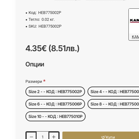
Код:
HEB775002P
Тегло:
0.02 кг.
SKU:
HEB775002P
KA
4.35€ (8.51лв.)
Опции
Размери
Size 2 - - КОД : HEB775002P
Size 4 - - КОД : HEB7750
Size 6 - - КОД : HEB775006P
Size 8 - - КОД : HEB7750
Size 10 - - КОД : HEB775010P
Купи