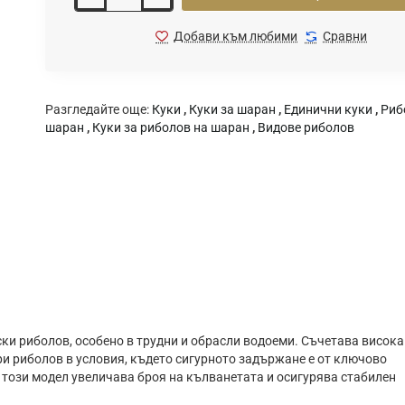
Добави към любими
Сравни
Разгледайте още:
Куки
,
Куки за шаран
,
Единични куки
,
Риб
шаран
,
Куки за риболов на шаран
,
Видове риболов
ки риболов, особено в трудни и обрасли водоеми. Съчетава висока
ри риболов в условия, където сигурното задържане е от ключово
 този модел увеличава броя на кълванетата и осигурява стабилен