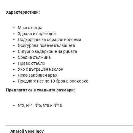
Характеристики:
Много остра
Здрава и надеждна
Подходяща за обрасли водоеми
Осигурява повече кълванета
Сигурно задържане на рибата
Средна дължина
Право стъбло
Ухо с вътрешен наклон
Леко закривен връх
Предлагат се по 10 броя в опаковка
Предлагат се в следните размери:
№2, №4, №6, №8 и №10
Anatoli Veselinov