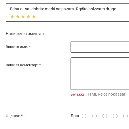
Edna ot nai-dobrite marki na pazara. Rqdko polzwam drugo.
Напишете коментар
Вашето име:
Вашият коментар:
HTML не се показва!
Бележка:
О
Лош
Оценка:
ц