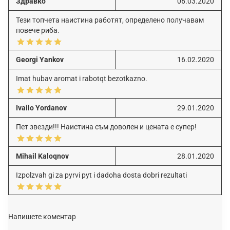
Здравко
06.03.2020
Тези топчета наистина работят, определено получавам
повече риба.
Georgi Yankov
16.02.2020
Imat hubav aromat i rabotqt bezotkazno.
Ivailo Yordanov
29.01.2020
Пет звезди!!! Наистина съм доволен и цената е супер!
Mihail Kaloqnov
28.01.2020
Izpolzvah gi za pyrvi pyt i dadoha dosta dobri rezultati
Напишете коментар