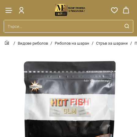
Търси...
Видове риболов
Риболов на шаран
Стръв за шарани
П
home