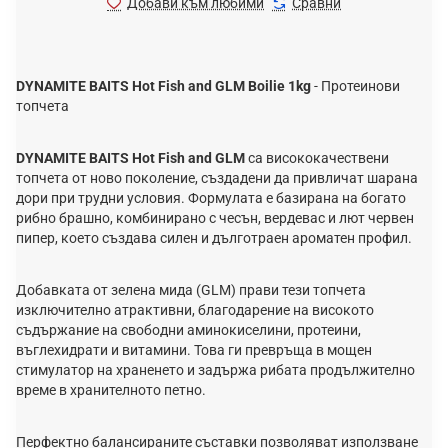
Добави към любими
Сравни
DYNAMITE BAITS Hot Fish and GLM Boilie 1kg
- Протеинови
топчета
DYNAMITE BAITS Hot Fish and GLM
са висококачествени
топчета от ново поколение, създадени да привличат шарана
дори при трудни условия. Формулата е базирана на богато
рибно брашно, комбинирано с чесън, вердевас и лют червен
пипер, което създава силен и дълготраен ароматен профил.
Добавката от зелена мида (GLM) прави тези топчета
изключително атрактивни, благодарение на високото
съдържание на свободни аминокиселини, протеини,
въглехидрати и витамини. Това ги превръща в мощен
стимулатор на храненето и задържа рибата продължително
време в хранителното петно.
Перфектно балансираните съставки позволяват използване