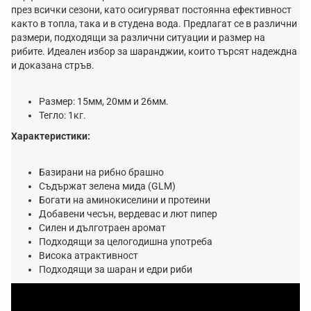
през всички сезони, като осигуряват постоянна ефективност
както в топла, така и в студена вода. Предлагат се в различни
размери, подходящи за различни ситуации и размер на
рибите. Идеален избор за шаранджии, които търсят надеждна
и доказана стръв.
Размер: 15мм, 20мм и 26мм.
Тегло: 1кг.
Характеристики:
Базирани на рибно брашно
Съдържат зелена мида (GLM)
Богати на аминокиселини и протеини
Добавени чесън, вердевас и лют пипер
Силен и дълготраен аромат
Подходящи за целогодишна употреба
Висока атрактивност
Подходящи за шаран и едри риби