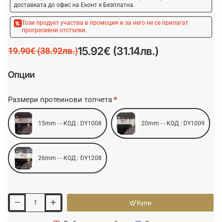
доставката до офис на Еконт е Безплатна.
Този продукт участва в промоция и за него не се прилагат
прогресивни отстъпки.
15.92€ (31.14лв.)
19.90€ (38.92лв.)
Опции
Размери протеинови топчета
15mm - - КОД : DY1008
20mm - - КОД : DY1009
26mm - - КОД : DY1208
Купи