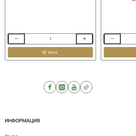
Единични
Куки
куки
шаранджийск
KAMASAN
Купи
KAMASAN
Barbel
B775
MAXX
Carp
Specialist
ИНФОРМАЦИЯ