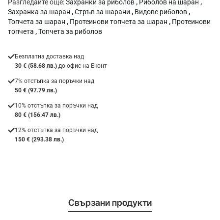
Разгледайте още:
Захранки за риболов
,
Риболов на шаран
,
Захранка за шаран
,
Стръв за шарани
,
Видове риболов
,
Топчета за шаран
,
Протеинови топчета за шаран
,
Протеинови
топчета
,
Топчета за риболов
Безплатна доставка над
30 € (58.68 лв.)
до офис на Еконт
7% отстъпка за поръчки над
50 € (97.79 лв.)
10% отстъпка за поръчки над
80 € (156.47 лв.)
12% отстъпка за поръчки над
150 € (293.38 лв.)
Свързани продукти