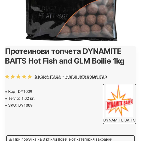
Протеинови топчета DYNAMITE
-20%
BAITS Hot Fish and GLM Boilie 1kg
5 коментара
•
Напишете коментар
Код:
DY1009
Тегло:
1.02 кг.
SKU:
DY1009
DYNAMITE BAITS
⚠️ При поръчка на 3 кг или повече от категория захранки