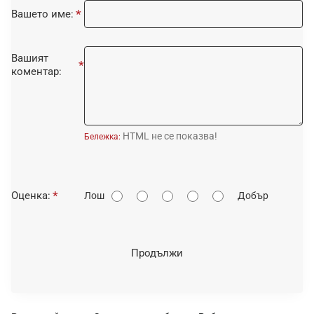
Вашето име:
Вашият
коментар:
HTML не се показва!
Бележка:
О
Оценка:
Лош
Добър
ц
е
н
Продължи
к
а
: