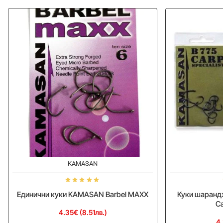
KAMASAN
Единични куки KAMASAN Barbel MAXX
Куки шаран
Ca
4.35€ (8.51лв.)
4.