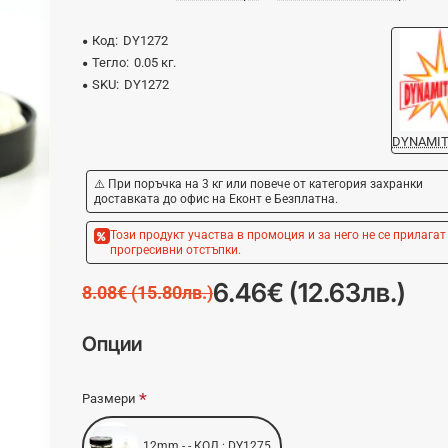
Код:
DY1272
Тегло:
0.05 кг.
SKU:
DY1272
DYNAMIT
⚠️ При поръчка на 3 кг или повече от категория захранки
доставката до офис на Еконт е Безплатна.
Този продукт участва в промоция и за него не се прилагат
прогресивни отстъпки.
6.46€ (12.63лв.)
8.08€ (15.80лв.)
Опции
Размери
12mm - - КОД : DY1275