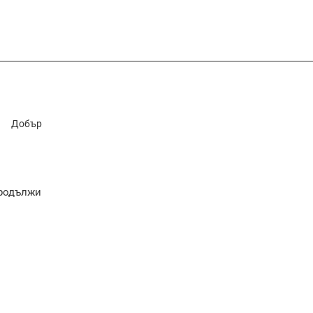
Добър
родължи