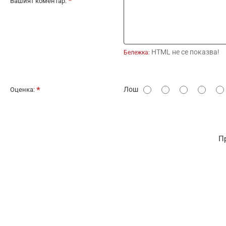
Вашият коментар:
HTML не се показва!
Бележка:
О
Лош
Оценка:
ц
е
н
П
к
а
: