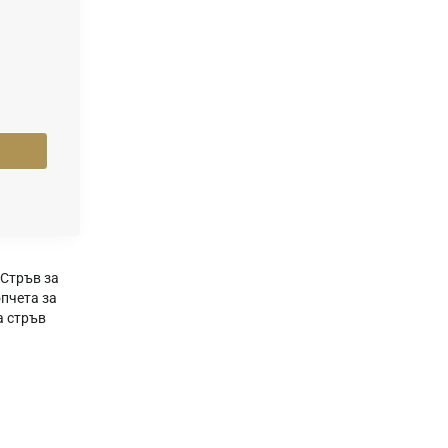
Стръв за
пчета за
а стръв