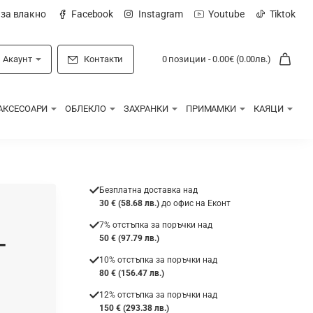
 за влакно
Facebook
Instagram
Youtube
Tiktok
Акаунт
Контакти
0 позиции - 0.00€ (0.00лв.)
АКСЕСОАРИ
ОБЛЕКЛО
ЗАХРАНКИ
ПРИМАМКИ
КАЯЦИ
Безплатна доставка над
30 € (58.68 лв.)
до офис на Еконт
7% отстъпка за поръчки над
-
50 € (97.79 лв.)
10% отстъпка за поръчки над
80 € (156.47 лв.)
12% отстъпка за поръчки над
150 € (293.38 лв.)