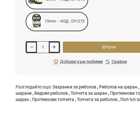
15mm - - КОД : DY1272
Купи
Добави към любими
Сравни
Разгледайте още:
Захранки за риболов
,
Риболов на шаран
,
шарани
,
Видове риболов
,
Топчета за шаран
,
Протеинови то
шаран
,
Протеинови топчета
,
Топчета за риболов
,
Поп-Ъп з