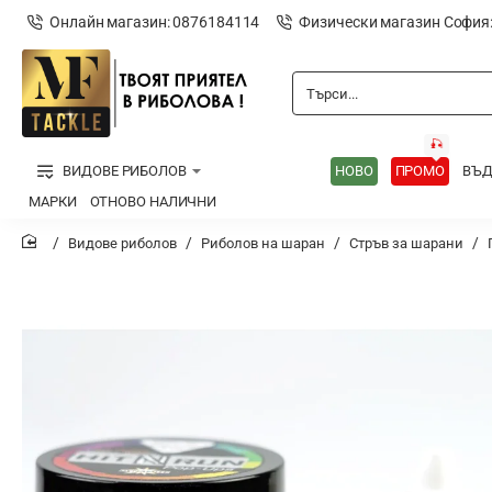
Онлайн магазин: 0876184114
Физически магазин София
Търси...
🎣
ВИДОВЕ РИБОЛОВ
НОВО
ПРОМО
ВЪ
МАРКИ
ОТНОВО НАЛИЧНИ
Видове риболов
Риболов на шаран
Стръв за шарани
home