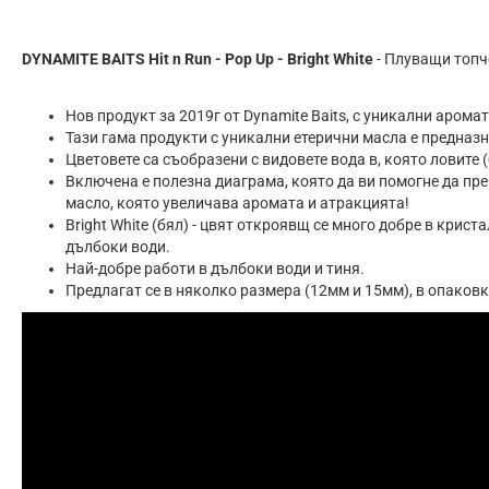
DYNAMITE BAITS Hit n Run - Pop Up - Bright White
- Плуващи топч
Нов продукт за 2019г от Dynamite Baits, с уникални арома
Тази гама продукти с уникални етерични масла е предназ
Цветовете са съобразени с видовете вода в, която ловите (
Включена е полезна диаграма, която да ви помогне да пр
масло, която увеличава аромата и атракцията!
Bright White (бял) - цвят откроявщ се много добре в крист
дълбоки води.
Най-добре работи в дълбоки води и тиня.
Предлагат се в няколко размера (12мм и 15мм), в опаковк