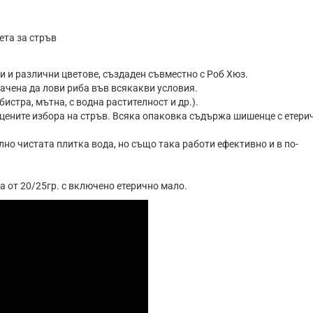
ета за стръв
ти и различни цветове, създаден съвместно с Роб Хюз.
начена да лови риба във всякакви условия.
бистра, мътна, с водна растителност и др.).
ецените избора на стръв. Всяка опаковка съдържа шишенце с етери
ално чистата плитка вода, но също така работи ефективно и в по-
а от 20/25гр. с включено етерично мало.