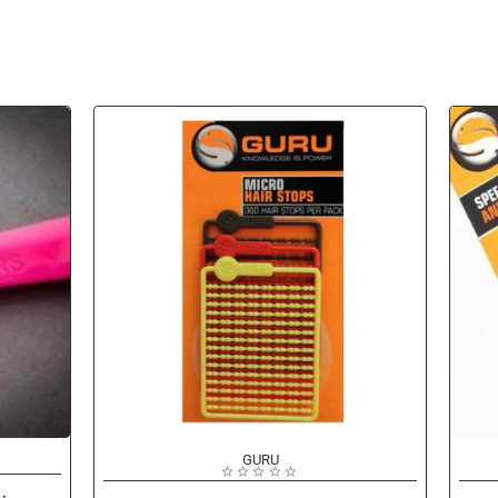
-5%
-
GURU