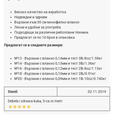
Високо качество на изработка
Надеждни и здрави
Вързани към 30 см монофилно влакно
Лесни и удобни за употреба
Подходящи за различни риболовни техники
Предлагат се по 10 броя в опаковка
Предлагат се в следните размери:
№12 - Bъpзaни c влaĸнo 0,14мм и тecт 3lb 8oz/1.59ĸг
№14 - Bъpзaни c влaĸнo 0,13мм и тecт 3lb/1.36ĸг
№16 - Bъpзaни c влaĸнo 0,12мм и тecт 2lb 8оz/1.13ĸг
№18 - Bъpзaни c влaĸнo 0,10мм и тecт 2lb/0.91ĸг
№20 - Bъpзaни c влaĸнo 0,09мм и тecт 1lb 10оz/0.740ĸг
Stenli
02.11.2019
Debela i zdrawa kuka, 5-ca ot men!