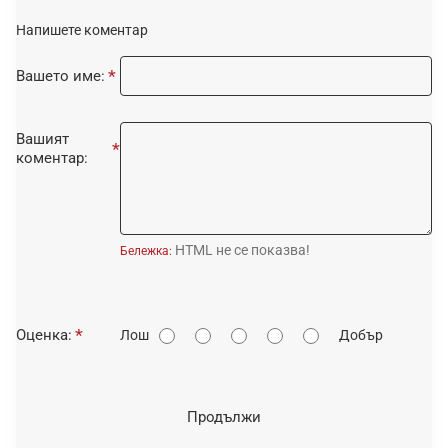
Напишете коментар
Вашето име:
Вашият
коментар:
HTML не се показва!
Бележка:
О
Оценка:
Лош
Добър
ц
е
н
Продължи
к