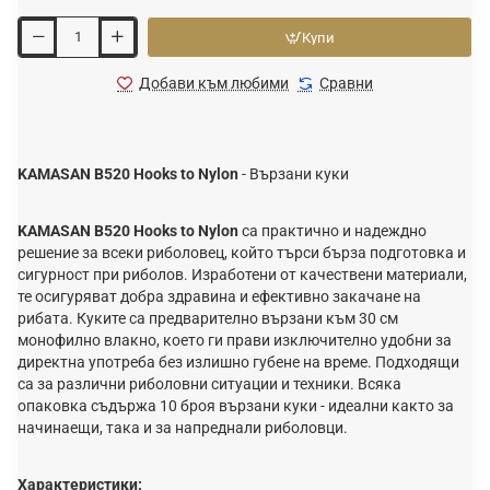
Купи
Добави към любими
Сравни
KAMASAN B520 Hooks to Nylon
- Вързани куки
KAMASAN B520 Hooks to Nylon
са практично и надеждно
решение за всеки риболовец, който търси бърза подготовка и
сигурност при риболов. Изработени от качествени материали,
те осигуряват добра здравина и ефективно закачане на
рибата. Куките са предварително вързани към 30 см
монофилно влакно, което ги прави изключително удобни за
директна употреба без излишно губене на време. Подходящи
са за различни риболовни ситуации и техники. Всяка
опаковка съдържа 10 броя вързани куки - идеални както за
начинаещи, така и за напреднали риболовци.
Характеристики: