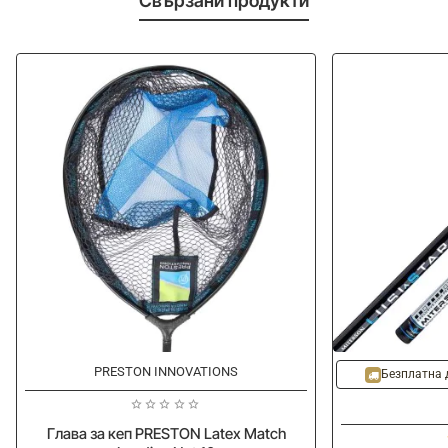
Свързани продукти
-20%
PRESTON INNOVATIONS
Безплатна 
Глава за кеп PRESTON Latex Match