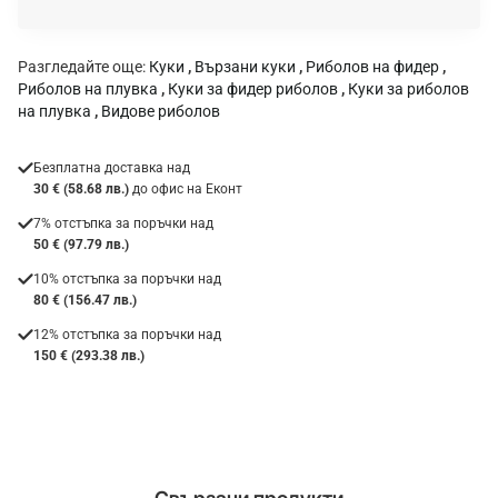
а
:
Разгледайте още:
Куки
,
Вързани куки
,
Риболов на фидер
,
Риболов на плувка
,
Куки за фидер риболов
,
Куки за риболов
на плувка
,
Видове риболов
Безплатна доставка над
30 € (58.68 лв.)
до офис на Еконт
7% отстъпка за поръчки над
50 € (97.79 лв.)
10% отстъпка за поръчки над
80 € (156.47 лв.)
12% отстъпка за поръчки над
150 € (293.38 лв.)