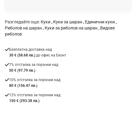
а
:
Разгледайте още:
Куки
,
Куки за шаран
,
Единични куки
,
Риболов на шаран
,
Куки за риболов на шаран
,
Видове
риболов
Безплатна доставка над
30 € (58.68 лв.)
до офис на Еконт
7% отстъпка за поръчки над
50 € (97.79 лв.)
10% отстъпка за поръчки над
80 € (156.47 лв.)
12% отстъпка за поръчки над
150 € (293.38 лв.)