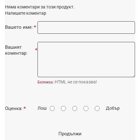
Няма коментари за този продукт.
Напишете коментар
Вашето име:
Вашият
коментар:
HTML не се показва!
Бележка:
О
Оценка:
Лош
Добър
ц
е
н
Продължи
к