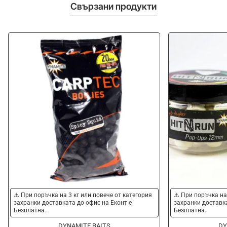
Свързани продукти
-25%
-20%
⚠️ При поръчка на 3 кг или повече от категория
⚠️ При поръчка на
захранки доставката до офис на Еконт е
захранки доставка
Безплатна.
Безплатна.
DYNAMITE BAITS
DY