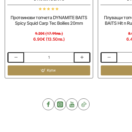
Протеинови топчета DYNAMITE BAITS
Плуващи топч
Spicy Squid Carp Tec Boilies 20mm
BAITS Hit n Ru
9.20€ (17.99лв.)
8.
6.90€ (13.50лв.)
6.
Протеинови
Плуващи
топчета
топчета
DYNAMITE
Купи
за
BAITS
стръв
Spicy
DYNAMITE
Squid
BAITS
Carp
Hit
Tec
n
Boilies
Run
20mm
-
Pop
Up
-