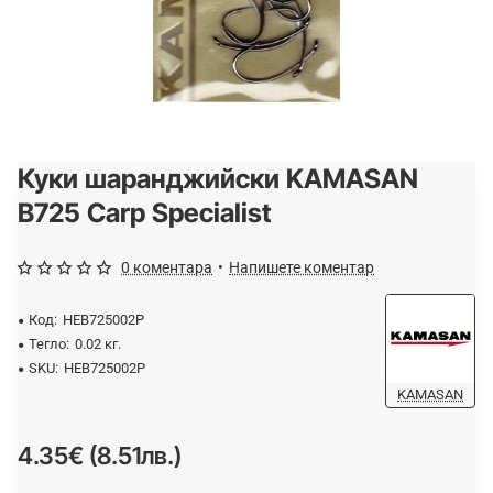
Куки шаранджийски KAMASAN
B725 Carp Specialist
0 коментара
•
Напишете коментар
Код:
HEB725002P
Тегло:
0.02 кг.
SKU:
HEB725002P
KAMASAN
4.35€ (8.51лв.)