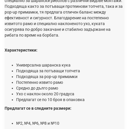
специално за шарански риболов с различни видове монтажи.
Подходяща както за потъващи протеинови топчета, така и за
pop-up примамки, тя предлага отличен баланс между
ефективност и сигурност. Благодарение на постепенно
извитото рамо и специално наклоненото ухо, куката
осигурява по-добро закачане и стабилно задържане на
рибата по време на борбата.
Характеристики:
Универсална шаранска кука
Подходяща за потъващи топчета
Подходяща за pop-up примамки
Постепенно извито рамо
Средно до дълго рамо
Ухо с наклон около 20 градуса
Предлагат се по 10 броя в опаковка
Предлагат се в следните размери:
№2, №4, №6, №8 и №10