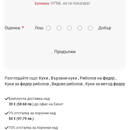
HTML не се показва!
Бележка:
О
Оценка:
Лош
Добър
ц
е
н
Продължи
к
а
:
Разгледайте още:
Куки
,
Вързани куки
,
Риболов на фидер
,
Куки за фидер риболов
,
Видове риболов
,
Куки за метод фидер
Безплатна доставка над
30 € (58.68 лв.)
до офис на Еконт
7% отстъпка за поръчки над
50 € (97.79 лв.)
10% отстъпка за поръчки над