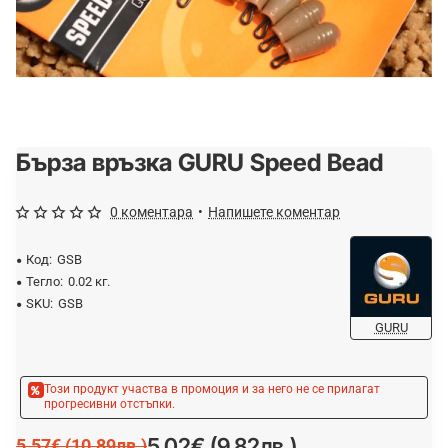
Бърза връзка GURU Speed Bead
-10%
0 коментара
•
Напишете коментар
Код:
GSB
Тегло:
0.02 кг.
SKU:
GSB
GURU
Този продукт участва в промоция и за него не се прилагат
прогресивни отстъпки.
5.02€ (9.82лв.)
5.57€ (10.89лв.)