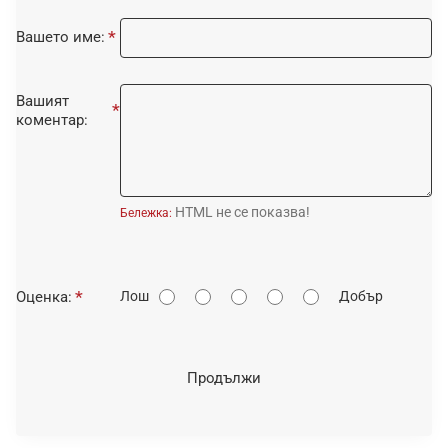
Вашето име:
Вашият
коментар:
HTML не се показва!
Бележка:
О
Оценка:
Лош
Добър
ц
е
н
Продължи
к
а
: