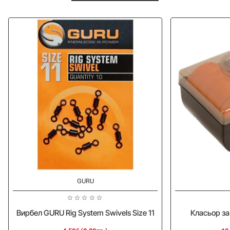
-10%
-10%
GURU
Вирбел GURU Rig System Swivels Size 11
Класьор за