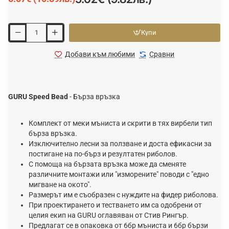
Купи
Добави към любими
Сравни
GURU Speed Bead
- Бърза връзка
Комплект от меки мъниста и скрити в тях вирбели тип
бърза връзка.
Изключително лесни за ползване и доста ефикасни за
постигане на по-бърз и резултатен риболов.
С помоща на бързата връзка може да сменяте
различните монтажи или "изморените" поводи с "едно
мигване на окото".
Размерът им е съобразен с нуждите на фидер риболова.
При проектирането и тестването им са одобрени от
целия екип на GURU оглавяван от Стив Рингър.
Предлагат се в опаковка от 6бр мъниста и 6бр бързи