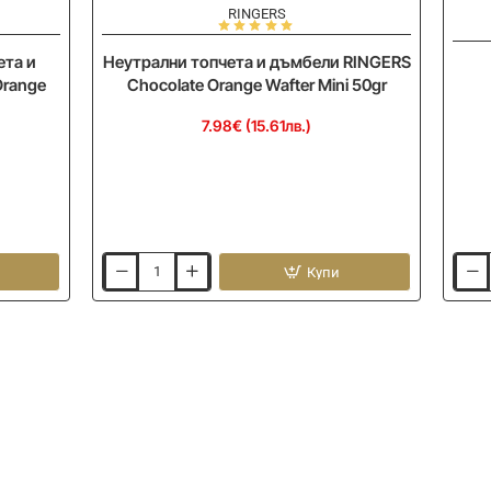
RINGERS
-
ета и
Неутрални топчета и дъмбели RINGERS
Orange
Chocolate Orange Wafter Mini 50gr
7.98€ (15.61лв.)
Купи
Неутрални
Кофа
топчета
GURU
и
Bucke
дъмбели
18l
RINGERS
Chocolate
Orange
Wafter
Mini
50gr