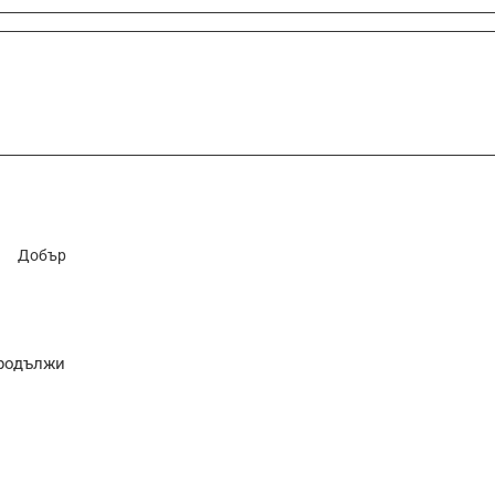
Добър
родължи