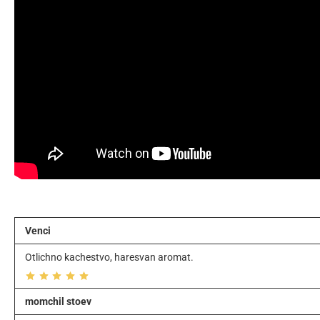
Venci
Otlichno kachestvo, haresvan aromat.
momchil stoev