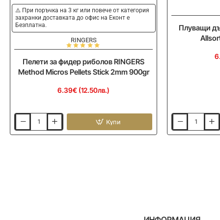
⚠️ При поръчка на 3 кг или повече от категория
захранки доставката до офис на Еконт е
Безплатна.
Плуващи дъ
Allso
RINGERS
6
Пелети за фидер риболов RINGERS
Method Micros Pellets Stick 2mm 900gr
6.39€ (12.50лв.)
Купи
Пелети
Плуващи
за
дъмбели
фидер
RINGERS
риболов
Banded
RINGERS
Allsort
Method
POP
Micros
UP
Pellets
60g
Stick
6mm
2mm
900gr
ИНФОРМАЦИЯ