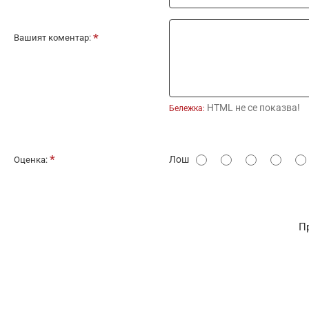
Вашият коментар:
HTML не се показва!
Бележка:
О
Лош
Оценка:
ц
е
н
П
к
а
: