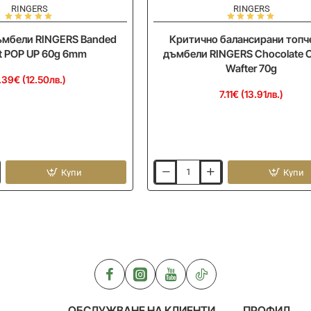
RINGERS
RINGERS
мбели RINGERS Banded
Критично балансирани топч
rt POP UP 60g 6mm
дъмбели RINGERS Chocolate 
Wafter 70g
.39€ (12.50лв.)
7.11€ (13.91лв.)
Купи
Купи
Критично
балансирани
топчета
и
дъмбели
RINGERS
Chocolate
Orange
Wafter
70g
ОБСЛУЖВАНЕ НА КЛИЕНТИ
ПРОФИЛ