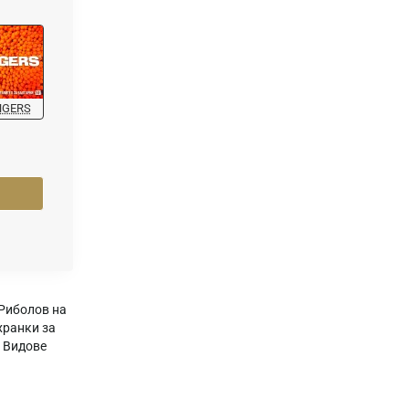
NGERS
Риболов на
хранки за
,
Видове