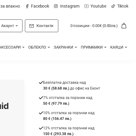
 за влакно
Facebook
Instagram
Youtube
Tiktok
Акаунт
Контакти
0 позиции - 0.00€ (0.00лв.)
АКСЕСОАРИ
ОБЛЕКЛО
ЗАХРАНКИ
ПРИМАМКИ
КАЯЦИ
Безплатна доставка над
30 € (58.68 лв.)
до офис на Еконт
7% отстъпка за поръчки над
uid
50 € (97.79 лв.)
10% отстъпка за поръчки над
80 € (156.47 лв.)
12% отстъпка за поръчки над
150 € (293.38 лв.)