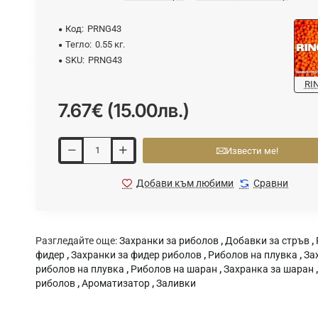
Код:
PRNG43
Тегло:
0.55 кг.
SKU:
PRNG43
RI
7.67€ (15.00лв.)
Извести ме!
Добави към любими
Сравни
ВАЙТЕ
Разгледайте още:
Захранки за риболов
,
Добавки за стръв
,
фидер
,
Захранки за фидер риболов
,
Риболов на плувка
,
За
риболов на плувка
,
Риболов на шаран
,
Захранка за шаран
риболов
,
Ароматизатор
,
Заливки