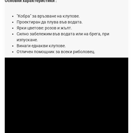
Основни характеристики :
"Кобра" за връзване на клупове.
Проектиран да плува във водата.
Ярки цветове: розов и жълт.
Силно забележим във водата или на брега, при
изпускане.
Винаги еднакви клупове.
Отличен помощник за всеки риболовец.