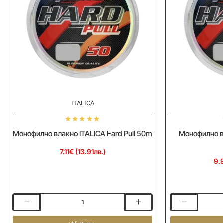
ITALICA
Монофилно влакно ITALICA Hard Pull 50m
Монофилно вл
7.11€ (13.91лв.)
9.
Монофилно
Монофилно
влакно
влакно