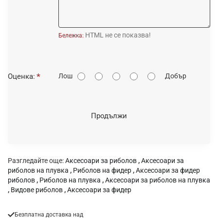
HTML не се показва!
Бележка:
О
Оценка:
Лош
Добър
ц
е
н
Продължи
к
а
:
Разгледайте още:
Аксесоари за риболов
,
Аксесоари за
риболов на плувка
,
Риболов на фидер
,
Аксесоари за фидер
риболов
,
Риболов на плувка
,
Аксесоари за риболов на плувка
,
Видове риболов
,
Аксесоари за фидер
Безплатна доставка над