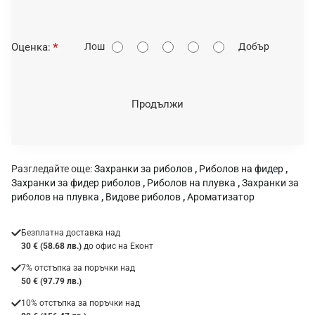
О
Оценка:
Лош
Добър
ц
е
н
Продължи
к
а
:
Разгледайте още:
Захранки за риболов
,
Риболов на фидер
,
Захранки за фидер риболов
,
Риболов на плувка
,
Захранки за
риболов на плувка
,
Видове риболов
,
Ароматизатор
Безплатна доставка над
30 € (58.68 лв.)
до офис на Еконт
7% отстъпка за поръчки над
50 € (97.79 лв.)
10% отстъпка за поръчки над