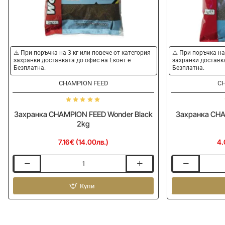
⚠️ При поръчка на 3 кг или повече от категория
⚠️ При поръчка на
захранки доставката до офис на Еконт е
захранки доставка
Безплатна.
Безплатна.
CHAMPION FEED
CH
Захранка CHAMPION FEED Wonder Black
Захранка CHA
2kg
7.16€ (14.00лв.)
4.
Захранка
Захранка
CHAMPION
CHAMPION
FEED
Купи
FEED
Wonder
Feeder
Black
Dark
2kg
1kg