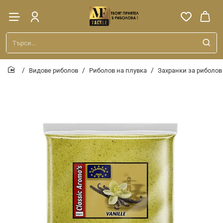
Търси...
Видове риболов
Риболов на плувка
Захранки за риболов
home