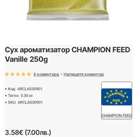
Сух ароматизатор CHAMPION FEED
Vanille 250g
6 коментара
•
Напишете коментар
Код:
ARCLAS30901
Тегло:
0.30 кг.
SKU:
ARCLAS30901
CHAMPION FEED
3.58€ (7.00лв.)