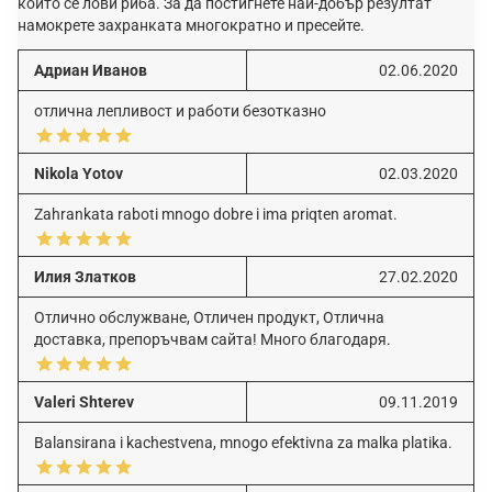
които се лови риба. За да постигнете най-добър резултат
намокрете захранката многократно и пресейте.
Адриан Иванов
02.06.2020
отлична лепливост и работи безотказно
Nikola Yotov
02.03.2020
Zahrankata raboti mnogo dobre i ima priqten aromat.
Илия Златков
27.02.2020
Отлично обслужване, Отличен продукт, Отлична
доставка, препоръчвам сайта! Много благодаря.
Valeri Shterev
09.11.2019
Balansirana i kachestvena, mnogo efektivna za malka platika.