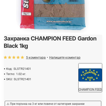
Захранка CHAMPION FEED Gardon
Black 1kg
5 коментара
•
Напишете коментар
Код:
SLSTR21401
Тегло:
1.02 кг.
SKU:
SLSTR21401
CHAMPION FEED
⚠️ При поръчка на 3 кг или повече от категория захранки