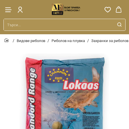
Търси...
Видове риболов
Риболов на плувка
Захранки за риболов
home