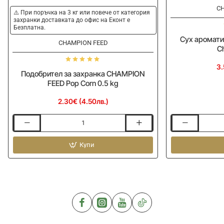
CH
⚠️ При поръчка на 3 кг или повече от категория
захранки доставката до офис на Еконт е
Безплатна.
Сух аромат
CHAMPION FEED
C
3.
Подобрител за захранка CHAMPION
FEED Pop Corn 0.5 kg
2.30€ (4.50лв.)
Подобрител
Сух
за
ароматизатор
захранка
Купи
CHAMPION
CHAMPION
FEED
FEED
Chocolat
Pop
250g
Corn
0.5
kg