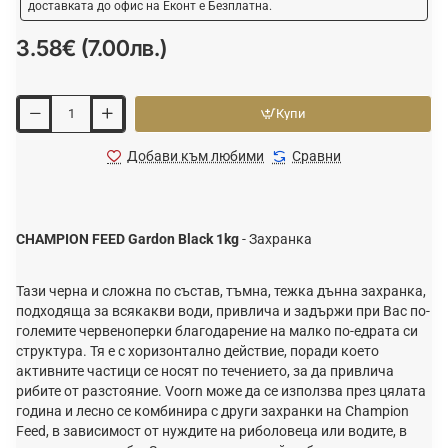
доставката до офис на Еконт е Безплатна.
3.58€ (7.00лв.)
Купи
Добави към любими
Сравни
CHAMPION FEED Gardon Black 1kg
- Захранка
Тази черна и сложна по състав, тъмна, тежка дънна захранка,
подходяща за всякакви води, привлича и задържи при Вас по-
големите червеноперки благодарение на малко по-едрата си
структура. Тя е с хоризонтално действие, поради което
активните частици се носят по течението, за да привлича
рибите от разстояние. Voorn може да се използва през цялата
година и лесно се комбинира с други захранки на Champion
Feed, в зависимост от нуждите на риболовеца или водите, в