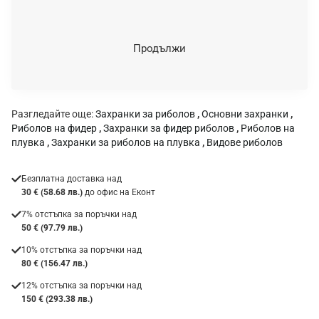
ц
е
н
Продължи
к
а
:
Разгледайте още:
Захранки за риболов
,
Основни захранки
,
Риболов на фидер
,
Захранки за фидер риболов
,
Риболов на
плувка
,
Захранки за риболов на плувка
,
Видове риболов
Безплатна доставка над
30 € (58.68 лв.)
до офис на Еконт
7% отстъпка за поръчки над
50 € (97.79 лв.)
10% отстъпка за поръчки над
80 € (156.47 лв.)
12% отстъпка за поръчки над
150 € (293.38 лв.)