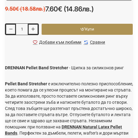
7.60€ (14.86лв.)
9.50€ (18.58лв.)
Купи
Добави към любими
Сравни
DRENNAN Pellet Band Stretcher
- Щипка за силиконов ринг
Pellet Band Stretcher
е изключително полезно приспособление,
което помага да се улесни процесът на монтиране на стръвта.
За да използвате, просто поставете силиконовия ринг върху
четирите заострени зъба и натиснете буталото да го отвори.
След това зъбците ще разтегнат пръстена достатъчно широко,
за да поставите стръвта вътре. Отпуснете буталото и лентата
ще се свие и здраво ще захване стръвта. Незаменим
помощник при ползване на
DRENNAN Natural Latex Pellet
Bands
. Перфектен за дъмбели, пелети, wafter's и дори мъртви