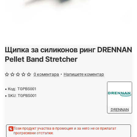
Щипка за силиконов ринг DRENNAN
-20%
Pellet Band Stretcher
0 коментара
•
Напишете коментар
Код:
TGPBS001
SKU:
TGPBS001
DRENNAN
Този продукт участва в промоция и за него не се прилагат
прогресивни отстъпки.