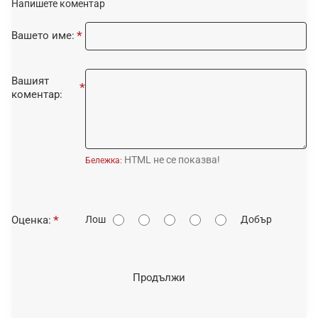
Напишете коментар
Вашето име:
Вашият
коментар:
HTML не се показва!
Бележка:
О
Оценка:
Лош
Добър
ц
е
н
Продължи
к
а